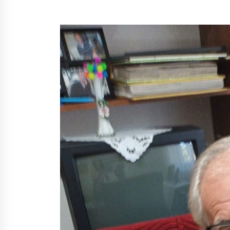
Mbi kockat e martirëve ngrihet
Atdheu
17/10/2025
KALLARATI NË AKSIONET
KOMBËTARE PËR RINDËRTIMIN E
VENDIT – NGA ÇIZE XHAFERAJ
22/09/2025