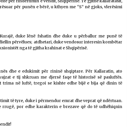
e për rindërtimin e vendit, Shqipërinë. Të gjithë kallaratasit,
vlerësuar për punën e bërë, u kthyen me “S” në gjoks, vlerësimi
 Kurajë, duke lënë fshatin dhe duke u përballur me punë të
 diellin përvëlues; atdhetari, duke vendosur interesin kombëtar
ksionistët nga të gjitha krahinat e Shqipërisë.
ës dhe e edukimit për rininë shqiptare. Për Kallaratin, ato
jzat e tij shkruan me djersë faqe të historisë së pasluftës.
 trima në luftë, tregoi se kishte edhe bijë e bija që dinin të
jtimit të tyre, duke i përmendur emrat dhe veprat që ndërtuan.
 rrugë, por edhe karakterin e brezave që do të udhëhiqnin
endit!