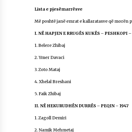
Lista e pjesëmarrësve
Më poshtë janë emrat e kallaratasve që morën pj
I. NË HAPJEN E RRUGËS KUKËS – PESHKOPI –
1. Belere Zhibaj
2. Ymer Davaci
3. Zoto Mataj
4. Xhelal Breshani
5. Faik Zhibaj
II. NË HEKURUDHËN DURRËS – PEQIN – 1947
1. Zagoll Demiri
2. Namik Mehmetaj