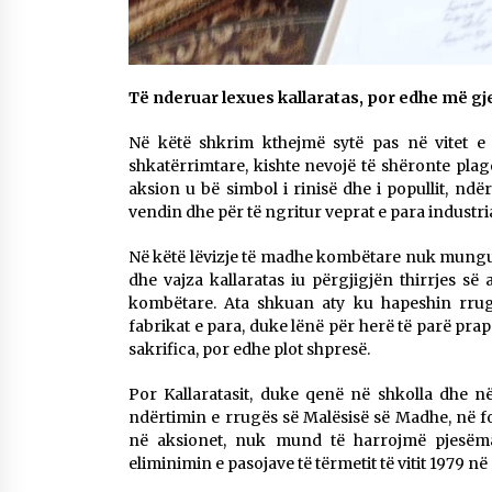
Të nderuar lexues kallaratas, por edhe më gj
Në këtë shkrim kthejmë sytë pas në vitet e p
shkatërrimtare, kishte nevojë të shëronte plagët 
aksion u bë simbol i rinisë dhe i popullit, nd
vendin dhe për të ngritur veprat e para industri
Në këtë lëvizje të madhe kombëtare nuk munguan b
dhe vajza kallaratas iu përgjigjën thirrjes s
kombëtare. Ata shkuan aty ku hapeshin rrug
fabrikat e para, duke lënë për herë të parë prap
sakrifica, por edhe plot shpresë.
Por Kallaratasit, duke qenë në shkolla dhe n
ndërtimin e rrugës së Malësisë së Madhe, në for
në aksionet, nuk mund të harrojmë pjesëmar
eliminimin e pasojave të tërmetit të vitit 1979 n