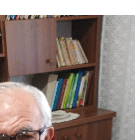
Gazeta Kallarati nr. 115
14/10/2025
– ËNGJËLL HASIMAJ – “KUJTIMET E
MIA PËR KALLARATIN SI MËSUES I
MATEMATIKËS, POR EDHE SI NJË
BANOR I PËRKOHSHËM I TIJ”
12/09/2025