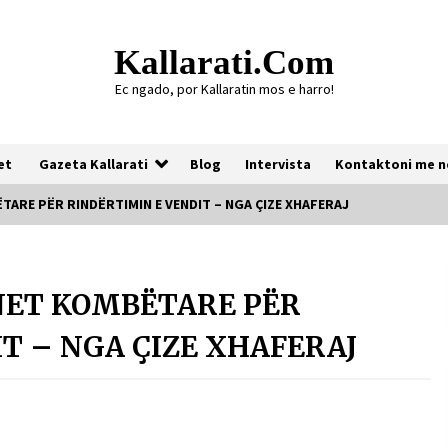
Kallarati.com
Ec ngado, por Kallaratin mos e harro!
et
Gazeta Kallarati
Blog
Intervista
Kontaktoni me n
TARE PËR RINDËRTIMIN E VENDIT – NGA ÇIZE XHAFERAJ
Gazeta Kallarati nr. 118
NET KOMBËTARE PËR
07/07/2026
T – NGA ÇIZE XHAFERAJ
Gazeta Kallarati nr. 117
03/05/2026