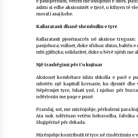
e pashpërblim, vetëm me ushqimin e ditës, punont
ashtu si edhe aksionistët e tjerë, u kthyen të 
moral i asaj kohe.
Kallaratasit dhanë shembullin e tyre
Kallaratasit pjesëmarrës në aksione treguan:
panjohura; vullnet, duke sfiduar shiun, baltën e
mbi gjithçka; solidaritet, duke u bërë njësh me a
Një trashëgimi për t’u kujtuar
Aksionet kombëtare ishin shkolla e parë e pun
mbetën një kapitull krenarie, ku djemtë dhe va
Nëpërmjet tyre, fshati ynë, i njohur për burrat
ndërtonin me paqe e punë.
Prandaj, sot, me mirënjohje, përkulemi para ku
Ata nuk ndërtuan vetëm hekurudha, fabrika e
Shqipërinë për dekada.
Mirënjohje kontributit të tyre në rindërtimin e v