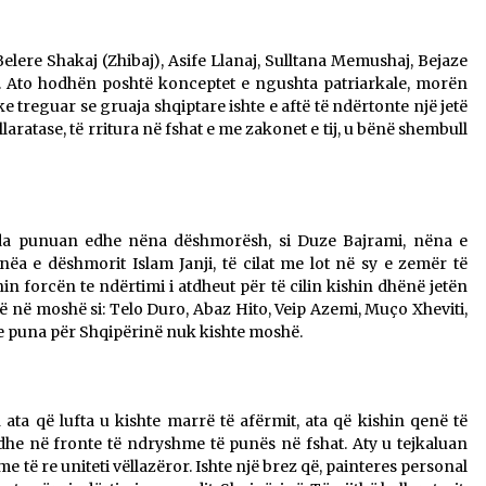
elere Shakaj (Zhibaj), Asife Llanaj, Sulltana Memushaj, Bejaze
aj. Ato hodhën poshtë konceptet e ngushta patriarkale, morën
treguar se gruaja shqiptare ishte e aftë të ndërtonte një jetë
llaratase, të rritura në fshat e me zakonet e tij, u bënë shembull
ada punuan edhe nëna dëshmorësh, si Duze Bajrami, nëna e
 e dëshmorit Islam Janji, të cilat me lot në sy e zemër të
n forcën te ndërtimi i atdheut për të cilin kishin dhënë jetën
ë në moshë si: Telo Duro, Abaz Hito, Veip Azemi, Muço Xheviti,
e puna për Shqipërinë nuk kishte moshë.
ta që lufta u kishte marrë të afërmit, ata që kishin qenë të
edhe në fronte të ndryshme të punës në fshat. Aty u tejkaluan
e të re uniteti vëllazëror. Ishte një brez që, painteres personal