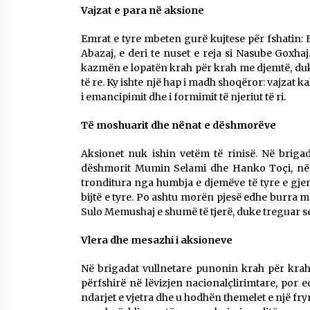
Vajzat e para në aksione
Emrat e tyre mbeten gurë kujtese për fshatin: B
Abazaj, e deri te nuset e reja si Nasube Goxh
kazmën e lopatën krah për krah me djemtë, duke 
të re. Ky ishte një hap i madh shoqëror: vajzat ka
i emancipimit dhe i formimit të njeriut të ri.
Të moshuarit dhe nënat e dëshmorëve
Aksionet nuk ishin vetëm të rinisë. Në brig
dëshmorit Mumin Selami dhe Hanko Toçi, nënëa
tronditura nga humbja e djemëve të tyre e gjeni
bijtë e tyre. Po ashtu morën pjesë edhe burra m
Sulo Memushaj e shumë të tjerë, duke treguar s
Vlera dhe mesazhi i aksioneve
Në brigadat vullnetare punonin krah për krah a
përfshirë në lëvizjen nacionalçlirimtare, por 
ndarjet e vjetra dhe u hodhën themelet e një frym