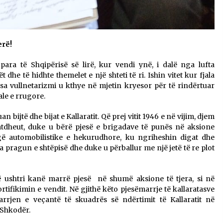
erë!
ara të Shqipërisë së lirë, kur vendi ynë, i dalë nga lufta
dhe të hidhte themelet e një shteti të ri. Ishin vitet kur fjala
ërsa vullnetarizmi u kthye në mjetin kryesor për të rindërtuar
ale e rrugore.
ijtë dhe bijat e Kallaratit. Që prej vitit 1946 e në vijim, djem
ë atdheut, duke u bërë pjesë e brigadave të punës në aksione
ë automobilistike e hekurudhore, ku ngriheshin digat dhe
a pragun e shtëpisë dhe duke u përballur me një jetë të re plot
ë ushtri kanë marrë pjesë në shumë aksione të tjera, si në
tifikimin e vendit. Në gjithë këto pjesëmarrje të kallaratasve
rjen e veçantë të skuadrës së ndërtimit të Kallaratit në
ë Shkodër.