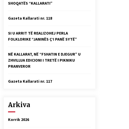
SHOQATËS “KALLARATI”
Faksimilet e një 83 vjetori lufte:
Çfarë shkruan Vexhi Buharaja për
Heroin e Popullit, Mumin Selami.
Gazeta Kallarati nr. 118
04/10/2025
Gazeta Kallarati nr. 114
SI U ARRIT TË REALIZOHEJ PERLA
06/02/2025
FOLKLORIKE “JANINËS Ç’I PANË SYTË”
NË KALLARAT, NË “FSHATIN E DJEGUR” U
ZHVILLUA EDICIONI I TRETË I PIKNIKU
PRANVEROR
Gazeta Kallarati nr. 117
Arkiva
Korrik 2026