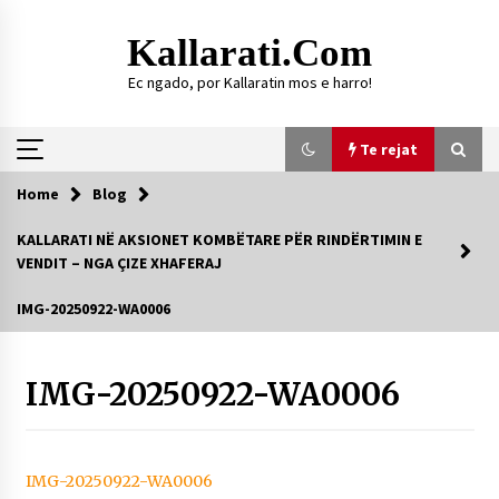
Skip
to
Kallarati.com
content
Ec ngado, por Kallaratin mos e harro!
Te rejat
Home
Blog
Te rejat
KALLARATI NË AKSIONET KOMBËTARE PËR RINDËRTIMIN E
VENDIT – NGA ÇIZE XHAFERAJ
DURRËS: ZGJEDHJE TË REJA TË DEGËS SË
SHOQATËS “KALLARATI”
IMG-20250922-WA0006
16/07/2026
Gazeta Kallarati nr. 118
IMG-20250922-WA0006
07/07/2026
SI U ARRIT TË REALIZOHEJ PERLA FOLKLORIKE
“JANINËS Ç’I PANË SYTË”
06/06/2026
IMG-20250922-WA0006