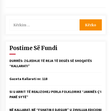
NË KALLARAT, NË “FSHATIN E DJEGUR” U
ZHVILLUA EDICIONI I TRETË I PIKNIKU
PRANVEROR
26/05/2026
Kërko
për:
Gazeta Kallarati nr. 117
03/05/2026
Gazeta Kallarati nr. 116
Postime Së Fundi
28/01/2026
Mbi kockat e martirëve ngrihet Atdheu
DURRËS: ZGJEDHJE TË REJA TË DEGËS SË SHOQATËS
17/10/2025
“KALLARATI”
Gazeta Kallarati nr. 115
Gazeta Kallarati nr. 118
14/10/2025
Faksimilet e një 83 vjetori lufte: Çfarë shkruan
SI U ARRIT TË REALIZOHEJ PERLA FOLKLORIKE “JANINËS Ç’I
Vexhi Buharaja për Heroin e Popullit, Mumin
PANË SYTË”
Selami.
04/10/2025
NË KALLARAT, NË “FSHATIN E DJEGUR” U ZHVILLUA EDICIONI