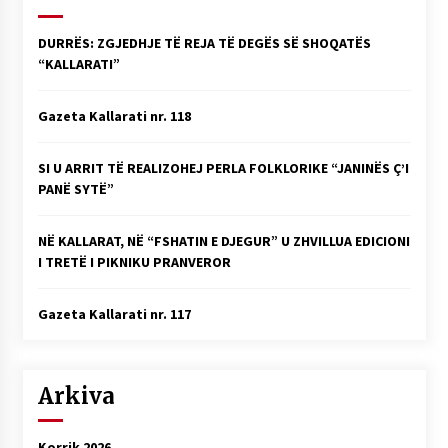
KALLARATI NË AKSIONET KOMBËTARE PËR
RINDËRTIMIN E VENDIT – NGA ÇIZE XHAFERAJ
DURRËS: ZGJEDHJE TË REJA TË DEGËS SË SHOQATËS
22/09/2025
“KALLARATI”
– ËNGJËLL HASIMAJ – “KUJTIMET E MIA PËR
KALLARATIN SI MËSUES I MATEMATIKËS, POR
Gazeta Kallarati nr. 118
EDHE SI NJË BANOR I PËRKOHSHËM I TIJ”
12/09/2025
SI U ARRIT TË REALIZOHEJ PERLA FOLKLORIKE “JANINËS Ç’I
Gazeta Kallarati nr. 114
PANË SYTË”
06/02/2025
NË KALLARAT, NË “FSHATIN E DJEGUR” U ZHVILLUA EDICIONI
I TRETË I PIKNIKU PRANVEROR
Gazeta Kallarati nr. 117
Arkiva
Korrik 2026