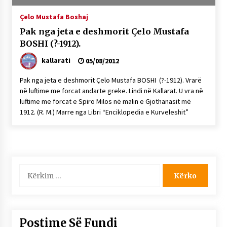
NË KALLARAT, NË “FSHATIN E DJEGUR” U
Çelo Mustafa Boshaj
ZHVILLUA EDICIONI I TRETË I PIKNIKU
PRANVEROR
Pak nga jeta e deshmorit Çelo Mustafa
26/05/2026
BOSHI (?-1912).
Gazeta Kallarati nr. 117
kallarati
05/08/2012
03/05/2026
Pak nga jeta e deshmorit Çelo Mustafa BOSHI (?-1912). Vrarë
Gazeta Kallarati nr. 116
në luftime me forcat andarte greke. Lindi në Kallarat. U vra në
luftime me forcat e Spiro Milos në malin e Gjothanasit më
28/01/2026
1912. (R. M.) Marre nga Libri “Enciklopedia e Kurveleshit”
Mbi kockat e martirëve ngrihet Atdheu
17/10/2025
Gazeta Kallarati nr. 115
14/10/2025
Kërko
për:
Faksimilet e një 83 vjetori lufte: Çfarë shkruan
Vexhi Buharaja për Heroin e Popullit, Mumin
Selami.
04/10/2025
Postime Së Fundi