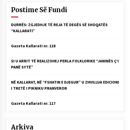
KALLARATI NË AKSIONET KOMBËTARE PËR
Postime Së Fundi
RINDËRTIMIN E VENDIT – NGA ÇIZE XHAFERAJ
22/09/2025
DURRËS: ZGJEDHJE TË REJA TË DEGËS SË SHOQATËS
– ËNGJËLL HASIMAJ – “KUJTIMET E MIA PËR
“KALLARATI”
KALLARATIN SI MËSUES I MATEMATIKËS, POR
EDHE SI NJË BANOR I PËRKOHSHËM I TIJ”
12/09/2025
Gazeta Kallarati nr. 118
Gazeta Kallarati nr. 114
SI U ARRIT TË REALIZOHEJ PERLA FOLKLORIKE “JANINËS Ç’I
06/02/2025
PANË SYTË”
NË KALLARAT, NË “FSHATIN E DJEGUR” U ZHVILLUA EDICIONI
I TRETË I PIKNIKU PRANVEROR
Gazeta Kallarati nr. 117
Arkiva