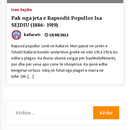
NË KALLARAT, NË “FSHATIN E DJEGUR” U
Isan Sejdiu
ZHVILLUA EDICIONI I TRETË I PIKNIKU
PRANVEROR
Pak nga jeta e Rapsodit Popullor Isa
26/05/2026
SEJDIU (1886- 1919).
Gazeta Kallarati nr. 117
kallarati
19/08/2012
03/05/2026
Rapsod popullor. Lindi në Kallarat. Mori pjesë në çetën e
Gazeta Kallarati nr. 116
fshatit Kallarat kundër andartëve grekë në vitin 1913-1914, ku
edhe u plagos. Ka thurur shumë vargje për bashkëluftëtarët,
28/01/2026
por dhe për vese apo cene të shoqërisë. Ka qenë edhe
Mbi kockat e martirëve ngrihet Atdheu
këngëtar virtuoz. Vdiq në fshat nga plagët e marra në
luftë. (Xh. […]
17/10/2025
Gazeta Kallarati nr. 115
14/10/2025
Faksimilet e një 83 vjetori lufte: Çfarë shkruan
Kërko
Vexhi Buharaja për Heroin e Popullit, Mumin
për:
Selami.
04/10/2025