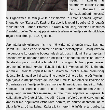
kryetar i komitetit të
KALLARATI NË AKSIONET KOMBËTARE PËR
veteranëve të rrethit Vlorë,
RINDËRTIMIN E VENDIT – NGA ÇIZE XHAFERAJ
biri i Kallaratit Seit
22/09/2025
Jonuzaj, anëtari i kryesisë
së Organizatës së familjeve të dëshmorëve, z. Fetah Xhemali, kryetari i
Shoqatës K/A “Kallarati”, Kastriot Karabolli, kryetari i degës së Shoqatës
– ËNGJËLL HASIMAJ – “KUJTIMET E MIA PËR
KALLARATIN SI MËSUES I MATEMATIKËS, POR
“Kallarati” për Tiranën, Profesor Dr. Rami Memushaj, sekretari i komunës
EDHE SI NJË BANOR I PËRKOHSHËM I TIJ”
Vranisht, z.Lefter Qejvanaj, pjesëtarë e të afërm të familjes së Heroit, Idajet
12/09/2025
Toçaj e nipi tërbaçiot Laze Çelaj etj.
Veprimtaria përkujtimore nisi me një vizitë në dhomën-muze kushtuar
Gazeta Kallarati nr. 114
Heroit , ku u lanë edhe shënime në librin e përshtypjeve. Pastaj vazhdoi
06/02/2025
me vendosje kurorash e buqeta lulesh tek busti i Muminit e te lapidari I
dëshmorëve që ndodhen pranë njeri tjetrit në qendër të fshatit, në Morrez.
Në sheshin para bustit dhe lapidarit ku ishin grumbulluar pjesëmarrësit,
ceremoninë e hapi kryetari ifshatit, i riu Lili Memushaj. Për jetën dhe
veprën e Heroit të Popullit Mumin Selami foli prof.dr. Rami Memushaj.
Ndërsa Seit jonuzaj solli disa kujtime dhevlerësime që kishte për Muminin
nga njohja e drejtpërdrejtë që kish patur me të. Në emër të kryesisë së
Organizatës së familjeve të dëshmorëve të rrethit përshëndeti z. Fetah
Xhemali, i cili vlerësoi punën e bërë nga rganizatorëtpër realizimin e
kësaj vepri mtariembresëlënëse, si dhe rolin edjemve e vajzave të
Kallaratitnë LANÇ që si fshat i vogël në Lumin e Vlorës e në Kurvelesh në
krahasim me popullatën efshatrave përreth, ka shumë dëshmorë në të
gjitha luftërat që ka kaluar Kallarati, ka heronj të luftës e të punës, ka