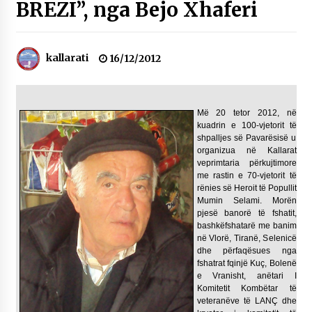
BREZI”, nga Bejo Xhaferi
NË KALLARAT, NË “FSHATIN E DJEGUR” U
ZHVILLUA EDICIONI I TRETË I PIKNIKU
PRANVEROR
26/05/2026
kallarati
16/12/2012
Gazeta Kallarati nr. 117
03/05/2026
Më 20 tetor 2012, në
Gazeta Kallarati nr. 116
kuadrin e 100-vjetorit të
28/01/2026
shpalljes së Pavarësisë u
organizua në Kallarat
veprimtaria përkujtimore
Mbi kockat e martirëve ngrihet Atdheu
me rastin e 70-vjetorit të
17/10/2025
rënies së Heroit të Popullit
Mumin Selami. Morën
Gazeta Kallarati nr. 115
pjesë banorë të fshatit,
14/10/2025
bashkëfshatarë me banim
në Vlorë, Tiranë, Selenicë
dhe përfaqësues nga
Faksimilet e një 83 vjetori lufte: Çfarë shkruan
fshatrat fqinjë Kuç, Bolenë
Vexhi Buharaja për Heroin e Popullit, Mumin
e Vranisht, anëtari I
Selami.
Komitetit Kombëtar të
04/10/2025
veteranëve të LANÇ dhe