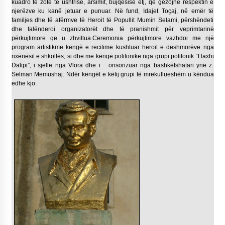
kuadro të zotë të ushtrisë, arsimit, bujqësisë etj, që gëzojnë respektin e
njerëzve ku kanë jetuar e punuar. Në fund, Idajet Toçaj, në emër të
familjes dhe të afërmve të Heroit të Popullit Mumin Selami, përshëndeti
dhe falënderoi organizatorët dhe të pranishmit për veprimtarinë
përkujtimore që u zhvillua.Ceremonia përkujtimore vazhdoi me një
program artistikme këngë e recitime kushtuar heroit e dëshmorëve nga
nxënësit e shkollës, si dhe me këngë polifonike nga grupi polifonik “Haxhi
Dalipi”, i sjellë nga Vlora dhe i onsorizuar nga bashkëfshatari ynë z.
Selman Memushaj. Ndër këngët e këtij grupi të mrekullueshëm u këndua
edhe kjo: