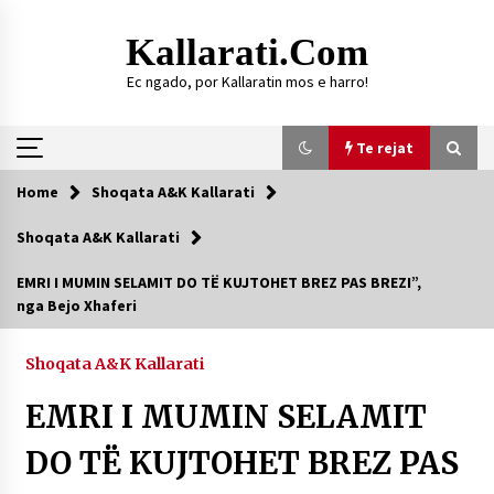
Skip
to
Kallarati.com
content
Ec ngado, por Kallaratin mos e harro!
Te rejat
Home
Shoqata A&K Kallarati
Te rejat
Shoqata A&K Kallarati
DURRËS: ZGJEDHJE TË REJA TË DEGËS SË
EMRI I MUMIN SELAMIT DO TË KUJTOHET BREZ PAS BREZI”,
SHOQATËS “KALLARATI”
nga Bejo Xhaferi
16/07/2026
Gazeta Kallarati nr. 118
Shoqata A&K Kallarati
07/07/2026
EMRI I MUMIN SELAMIT
SI U ARRIT TË REALIZOHEJ PERLA FOLKLORIKE
“JANINËS Ç’I PANË SYTË”
DO TË KUJTOHET BREZ PAS
06/06/2026