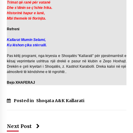
Trimat që ranë për vatanë
Dhe s’dinin se ç’ishte frika.
Historinë hapur e lanë,
Mbi themele të florinjta.
Refreni
Kallarat Mumin Selami,
Ku lëshon çika stërralli.
Pas këtij programi, nga kryesia e Shoqatës “Kallarati” për pjesëmarrësit e
kësaj veprimtarie ushtrua një drekë e pasur në klubin e Zeqo Hoxhajt.
Drekën e çeli kryetari i Shoqatës, z. Kastriot Karabolli. Dreka kaloi në një
atmosferë të këndshme e të ngrohtë..
Bejo XHAFERAJ
Posted in
Shoqata A&K Kallarati
Next Post