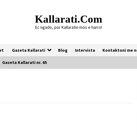
Kallarati.com
Ec ngado, por Kallaratin mos e harro!
et
Gazeta Kallarati
Blog
Intervista
Kontaktoni me n
Gazeta Kallarati nr. 65
Gazeta Kallarati nr. 118
07/07/2026
Gazeta Kallarati nr. 117
03/05/2026