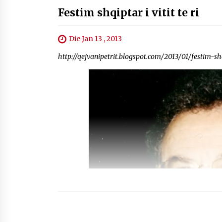
Festim shqiptar i vitit te ri
Die Jan 13 , 2013
http://qejvanipetrit.blogspot.com/2013/01/festim-shqi