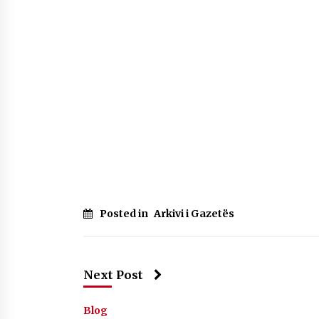
Mbi kockat e martirëve ngrihet
Atdheu
17/10/2025
KALLARATI NË AKSIONET
KOMBËTARE PËR RINDËRTIMIN E
VENDIT – NGA ÇIZE XHAFERAJ
22/09/2025
Posted in
Arkivi i Gazetës
Next Post
Blog