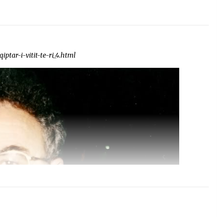
ptar-i-vitit-te-ri_4.html