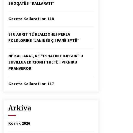
SHOQATËS “KALLARATI”
Faksimilet e një 83 vjetori lufte:
Çfarë shkruan Vexhi Buharaja për
Heroin e Popullit, Mumin Selami.
Gazeta Kallarati nr. 118
04/10/2025
Gazeta Kallarati nr. 114
SI U ARRIT TË REALIZOHEJ PERLA
06/02/2025
FOLKLORIKE “JANINËS Ç’I PANË SYTË”
NË KALLARAT, NË “FSHATIN E DJEGUR” U
ZHVILLUA EDICIONI I TRETË I PIKNIKU
PRANVEROR
Gazeta Kallarati nr. 117
Arkiva
Korrik 2026