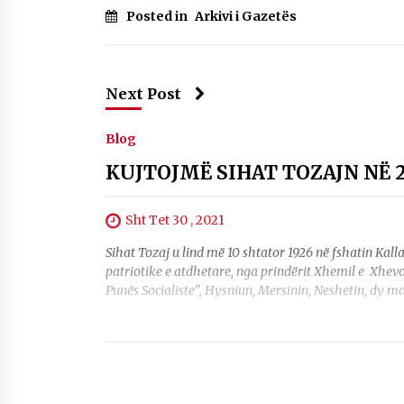
Posted in
Arkivi i Gazetës
Mbi kockat e martirëve ngrihet
Atdheu
17/10/2025
Next Post
KALLARATI NË AKSIONET
KOMBËTARE PËR RINDËRTIMIN E
VENDIT – NGA ÇIZE XHAFERAJ
Blog
22/09/2025
KUJTOJMË SIHAT TOZAJN NË 2
Sht Tet 30 , 2021
Sihat Tozaj u lind më 10 shtator 1926 në fshatin Kalla
patriotike e atdhetare, nga prindërit Xhemil e Xhevo
Punës Socialiste”, Hysniun, Mersinin, Neshetin, dy mo