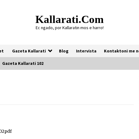
Kallarati.com
Ec ngado, por Kallaratin mos e harro!
et
Gazeta Kallarati
Blog
Intervista
Kontaktoni me n
Gazeta Kallarati 102
Gazeta Kallarati nr. 118
07/07/2026
Gazeta Kallarati nr. 117
03/05/2026
102pdf