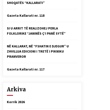
SHOQATËS “KALLARATI”
Faksimilet e një 83 vjetori lufte:
Çfarë shkruan Vexhi Buharaja për
Heroin e Popullit, Mumin Selami.
Gazeta Kallarati nr. 118
04/10/2025
Gazeta Kallarati nr. 114
SI U ARRIT TË REALIZOHEJ PERLA
06/02/2025
FOLKLORIKE “JANINËS Ç’I PANË SYTË”
NË KALLARAT, NË “FSHATIN E DJEGUR” U
ZHVILLUA EDICIONI I TRETË I PIKNIKU
PRANVEROR
Gazeta Kallarati nr. 117
Arkiva
Korrik 2026