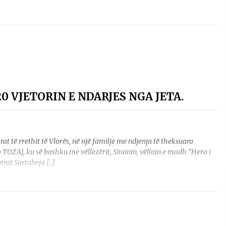
Gazeta Kallarati nr. 115
14/10/2025
– ËNGJËLL HASIMAJ – “KUJTIMET E
MIA PËR KALLARATIN SI MËSUES I
MATEMATIKËS, POR EDHE SI NJË
BANOR I PËRKOHSHËM I TIJ”
12/09/2025
0 VJETORIN E NDARJES NGA JETA.
rat të rrethit të Vlorës, në një familje me ndjenja të theksuara
 TOZAJ, ku së bashku me vëllezërit, Sinanin, vëllain e madh “Hero i
trat Sartabeja […]