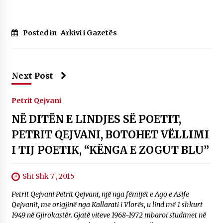
KALLARATI NË AKSIONET KOMBËTARE PËR
RINDËRTIMIN E VENDIT – NGA ÇIZE XHAFERAJ
22/09/2025
Posted in
Arkivi i Gazetës
– ËNGJËLL HASIMAJ – “KUJTIMET E MIA PËR
KALLARATIN SI MËSUES I MATEMATIKËS, POR
EDHE SI NJË BANOR I PËRKOHSHËM I TIJ”
12/09/2025
Next Post
Gazeta Kallarati nr. 114
Petrit Qejvani
06/02/2025
NË DITËN E LINDJES SË POETIT,
PETRIT QEJVANI, BOTOHET VËLLIMI
I TIJ POETIK, “KËNGA E ZOGUT BLU”
Sht Shk 7 , 2015
Petrit Qejvani Petrit Qejvani, një nga fëmijët e Ago e Asife
Qejvanit, me origjinë nga Kallarati i Vlorës, u lind më 1 shkurt
1949 në Gjirokastër. Gjatë viteve 1968-1972 mbaroi studimet në