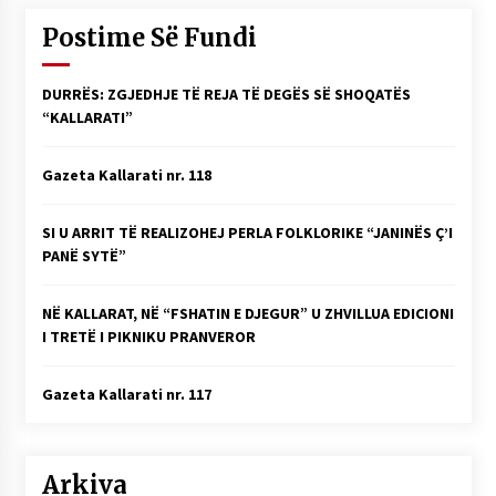
Postime Së Fundi
DURRËS: ZGJEDHJE TË REJA TË DEGËS SË SHOQATËS
“KALLARATI”
Gazeta Kallarati nr. 118
SI U ARRIT TË REALIZOHEJ PERLA FOLKLORIKE “JANINËS Ç’I
PANË SYTË”
NË KALLARAT, NË “FSHATIN E DJEGUR” U ZHVILLUA EDICIONI
I TRETË I PIKNIKU PRANVEROR
Gazeta Kallarati nr. 117
Arkiva