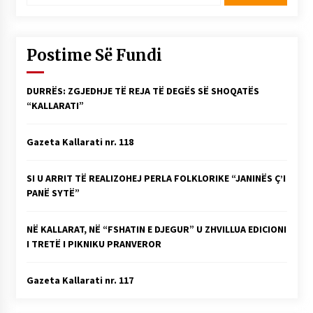
Postime Së Fundi
DURRËS: ZGJEDHJE TË REJA TË DEGËS SË SHOQATËS
“KALLARATI”
Gazeta Kallarati nr. 118
SI U ARRIT TË REALIZOHEJ PERLA FOLKLORIKE “JANINËS Ç’I
PANË SYTË”
NË KALLARAT, NË “FSHATIN E DJEGUR” U ZHVILLUA EDICIONI
I TRETË I PIKNIKU PRANVEROR
Gazeta Kallarati nr. 117