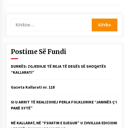
Kërko
për:
Postime Së Fundi
DURRËS: ZGJEDHJE TË REJA TË DEGËS SË SHOQATËS
“KALLARATI”
Gazeta Kallarati nr. 118
SI U ARRIT TË REALIZOHEJ PERLA FOLKLORIKE “JANINËS Ç’I
PANË SYTË”
NË KALLARAT, NË “FSHATIN E DJEGUR” U ZHVILLUA EDICIONI