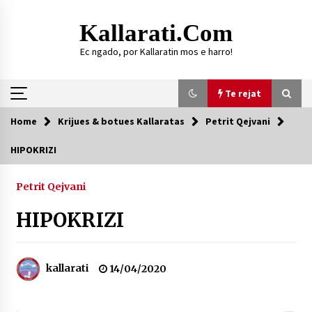
Skip
to
Kallarati.com
content
Ec ngado, por Kallaratin mos e harro!
Te rejat
Home
Krijues & botues Kallaratas
Petrit Qejvani
Te rejat
HIPOKRIZI
DURRËS: ZGJEDHJE TË REJA TË DEGËS SË
SHOQATËS “KALLARATI”
Petrit Qejvani
16/07/2026
HIPOKRIZI
Gazeta Kallarati nr. 118
07/07/2026
kallarati
14/04/2020
SI U ARRIT TË REALIZOHEJ PERLA FOLKLORIKE
“JANINËS Ç’I PANË SYTË”
06/06/2026