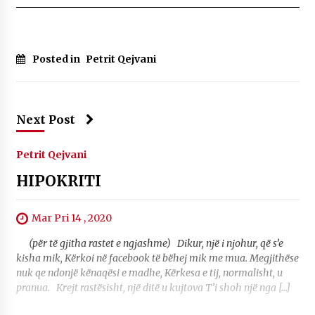
KALLARATI NË AKSIONET KOMBËTARE PËR
RINDËRTIMIN E VENDIT – NGA ÇIZE XHAFERAJ
22/09/2025
Posted in
Petrit Qejvani
– ËNGJËLL HASIMAJ – “KUJTIMET E MIA PËR
KALLARATIN SI MËSUES I MATEMATIKËS, POR
EDHE SI NJË BANOR I PËRKOHSHËM I TIJ”
12/09/2025
Next Post
Gazeta Kallarati nr. 114
06/02/2025
Petrit Qejvani
HIPOKRITI
Mar Pri 14 , 2020
(për të gjitha rastet e ngjashme) Dikur, një i njohur, që s’e
kisha mik, Kërkoi në facebook të bëhej mik me mua. Megjithëse
nuk qe ndonjë kënaqësi e madhe, Kërkesa e tij, normalisht, u
pranua. Krejt rastësisht, një ditë u kujtova T’i shoh një nga […]