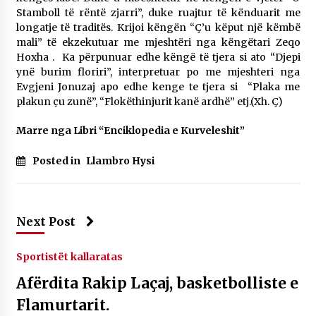
KALLARATI NË AKSIONET KOMBËTARE PËR
Stamboll të rëntë zjarri”, duke ruajtur të kënduarit me
RINDËRTIMIN E VENDIT – NGA ÇIZE XHAFERAJ
longatje të traditës. Krijoi këngën “Ç’u këput një këmbë
22/09/2025
mali” të ekzekutuar me mjeshtëri nga këngëtari Zeqo
Hoxha . Ka përpunuar edhe këngë të tjera si ato “Djepi
– ËNGJËLL HASIMAJ – “KUJTIMET E MIA PËR
ynë burim floriri”, interpretuar po me mjeshteri nga
KALLARATIN SI MËSUES I MATEMATIKËS, POR
Evgjeni Jonuzaj apo edhe kenge te tjera si “Plaka me
EDHE SI NJË BANOR I PËRKOHSHËM I TIJ”
plakun çu zunë”, “Flokëthinjurit kanë ardhë” etj.(Xh. Ç)
12/09/2025
Marre nga Libri “Enciklopedia e Kurveleshit”
Gazeta Kallarati nr. 114
06/02/2025
Posted in
Llambro Hysi
Next Post
Sportistët kallaratas
Afërdita Rakip Laçaj, basketbolliste e
Flamurtarit.