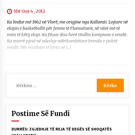
Sht Gus 4 , 2012
Ka lindur më 1962 në Vlorë, me origjine nga Kallarati. Lojtare në
ekipin e basketbollit për femra të Flamurtarit, në vitet më të
mira të këtij ekipi. Ka fituar disa herë titullin kampione e vendit.
Ka marrë pjesë në ndeshje ndërkombëtare brenda e jashtë
vendit. Për rezultate të larta në […]
Kërko
për:
Postime Së Fundi
DURRËS: ZGJEDHJE TË REJA TË DEGËS SË SHOQATËS