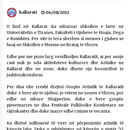
NË KALLARAT, NË “FSHATIN E DJEGUR” U
ZHVILLUA EDICIONI I TRETË I PIKNIKU
kallarati
04/08/2012
PRANVEROR
26/05/2026
U lind në Kallarat. Ka mbaruar shkollen e larte ne
Universitetin e Tiranes, Fakulteti i Gjuheve te Huaja, Dega
Gazeta Kallarati nr. 117
e Rusishtes. Per vite te tera sherbeu si mesues i gjuhes se
03/05/2026
huaj ne Shkollen e Mesme ne Brataj, te Vlores.
Gazeta Kallarati nr. 116
Edhe pse me pune larg vendlindjes Kallaratit, ai per asnje
28/01/2026
cast nuk ju nda aktiviteteve kulturore dhe Artisike ne
Kallarat dhe ne zone, duke dhene nje koontribut te
Mbi kockat e martirëve ngrihet Atdheu
jashtezakonshem.
17/10/2025
Per disa vite rresht drejtoi Grupin Artistik te Kallaratit
Gazeta Kallarati nr. 115
duke e bere ate te njohur, jo vetem ne zonen e Vlores, por
14/10/2025
edhe ne mbare Shqiperine, duke e bere grupin
pjesemarres ne disa Festivale Folklorike Kombetare ne
Faksimilet e një 83 vjetori lufte: Çfarë shkruan
Gjirokaster dhe duke marre edhe cmime te vecanta.
Vexhi Buharaja për Heroin e Popullit, Mumin
Selami.
04/10/2025
Ka dhënë ndihmesë të vyer në përpunimin artistik të
këngës labe. Duke u mbështetur në këngën e vjetër “O