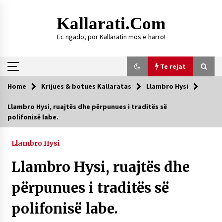
Skip
to
Kallarati.com
content
Ec ngado, por Kallaratin mos e harro!
Te rejat
Home
Krijues & botues Kallaratas
Llambro Hysi
Te rejat
Llambro Hysi, ruajtës dhe përpunues i traditës së
polifonisë labe.
DURRËS: ZGJEDHJE TË REJA TË DEGËS SË
SHOQATËS “KALLARATI”
16/07/2026
Llambro Hysi
Gazeta Kallarati nr. 118
Llambro Hysi, ruajtës dhe
07/07/2026
përpunues i traditës së
SI U ARRIT TË REALIZOHEJ PERLA FOLKLORIKE
“JANINËS Ç’I PANË SYTË”
polifonisë labe.
06/06/2026