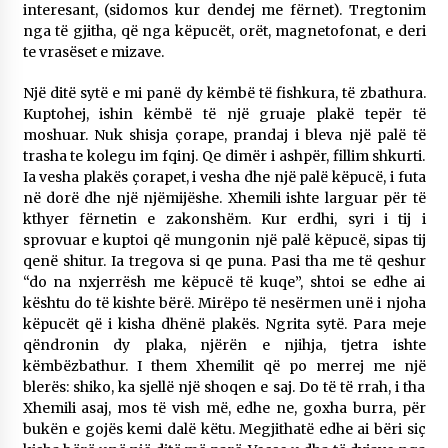
interesant, (sidomos kur dendej me fërnet). Tregtonim
nga të gjitha, që nga këpucët, orët, magnetofonat, e deri
te vrasëset e mizave.
Një ditë sytë e mi panë dy këmbë të fishkura, të zbathura.
Kuptohej, ishin këmbë të një gruaje plakë tepër të
moshuar. Nuk shisja çorape, prandaj i bleva një palë të
trasha te kolegu im fqinj. Qe dimër i ashpër, fillim shkurti.
Ia vesha plakës çorapet, i vesha dhe një palë këpucë, i futa
në dorë dhe një njëmijëshe. Xhemili ishte larguar për të
kthyer fërnetin e zakonshëm. Kur erdhi, syri i tij i
sprovuar e kuptoi që mungonin një palë këpucë, sipas tij
qenë shitur. Ia tregova si qe puna. Pasi tha me të qeshur
“do na nxjerrësh me këpucë të kuqe”, shtoi se edhe ai
kështu do të kishte bërë. Mirëpo të nesërmen unë i njoha
këpucët që i kisha dhënë plakës. Ngrita sytë. Para meje
qëndronin dy plaka, njërën e njihja, tjetra ishte
këmbëzbathur. I them Xhemilit që po merrej me një
blerës: shiko, ka sjellë një shoqen e saj. Do të të rrah, i tha
Xhemili asaj, mos të vish më, edhe ne, goxha burra, për
bukën e gojës kemi dalë këtu. Megjithatë edhe ai bëri siç