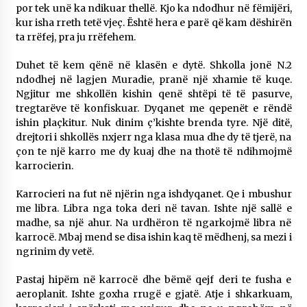
por tek unë ka ndikuar thellë. Kjo ka ndodhur në fëmijëri,
kur isha rreth tetë vjeç. Është hera e parë që kam dëshirën
ta rrëfej, pra ju rrëfehem.
Duhet të kem qënë në klasën e dytë. Shkolla jonë N.2
ndodhej në lagjen Muradie, pranë një xhamie të kuqe.
Ngjitur me shkollën kishin qenë shtëpi të të pasurve,
tregtarëve të konfiskuar. Dyqanet me qepenët e rëndë
ishin plaçkitur. Nuk dinim ç’kishte brenda tyre. Një ditë,
drejtori i shkollës nxjerr nga klasa mua dhe dy të tjerë, na
çon te një karro me dy kuaj dhe na thotë të ndihmojmë
karrocierin.
Karrocieri na fut në njërin nga ishdyqanet. Qe i mbushur
me libra. Libra nga toka deri në tavan. Ishte një sallë e
madhe, sa një ahur. Na urdhëron të ngarkojmë libra në
karrocë. Mbaj mend se disa ishin kaq të mëdhenj, sa mezi i
ngrinim dy vetë.
Pastaj hipëm në karrocë dhe bëmë qejf deri te fusha e
aeroplanit. Ishte goxha rrugë e gjatë. Atje i shkarkuam,