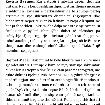
Revista Haemus
: Kur natyrës i mbyllin derën, del nga
dritarja. Në një këndvështrim thjesht letrar, thënia niçeane
e ndihmon lexuesin e përkushtuar që të zbulojë përtej
arritjeve të një shkrimtari dhembjet, zhgënjimet dhe
hidhërimet nëpër të cilët ka kaluar. Përvoja e krijimit në
hije ju shpërbleu. Shkrimi dhe dalja në dritë e një romani si
“Kukullat e pylllit” ishte (dhe duhet të cilësohet pa
mëdyshje si) një ngjarje e bekuar për letrat shqipe. Sa
është autobiografik ky roman? Çfarë ngjarjesh jetësore e
shoqëruan dhe e shoqërojnë? Cila ka qenë “taksa” që
mendoni se paguat?
Hiqmet Meçaj
: Nuk mund të ketë libër të mirë ku të mos
gjendet autori. Gjithnjë e kam përfytyruar një shkrimtar
duke i lexuar veprën dhe, kur e kam parë në fotografi, më
është dukur i njohur. P.sh. romani i A.C.Kyçykut “Ëngjëjt e
tepërt” ngjan me një rrëfim autobiografik të tendosur.
Është e pamundur të mos e ndiesh Ardianin tek romani
tjetër “Sy”. Citoj Ardianin sepse është shkrimtari që kam
lexuar së fundi dhe jam shprehur për të se që tani ka
shkuar shumë larg dhe shumë lart. Pena e një shkrimtari
të madh ka aftësinë të të mashtrojë bukur, aq bukur, sa që