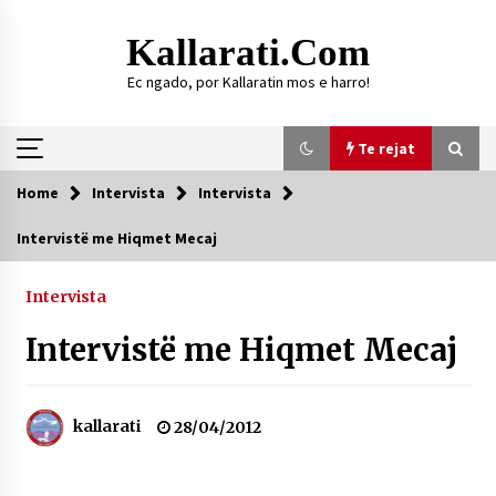
Skip
to
Kallarati.com
content
Ec ngado, por Kallaratin mos e harro!
Te rejat
Home
Intervista
Intervista
Te rejat
Intervistë me Hiqmet Mecaj
DURRËS: ZGJEDHJE TË REJA TË DEGËS SË
SHOQATËS “KALLARATI”
Intervista
16/07/2026
Intervistë me Hiqmet Mecaj
Gazeta Kallarati nr. 118
07/07/2026
kallarati
28/04/2012
SI U ARRIT TË REALIZOHEJ PERLA FOLKLORIKE
“JANINËS Ç’I PANË SYTË”
06/06/2026