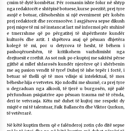
çmim të dytë kombëtar. Për romanin ishte folur në shtyp
nga redaktorët e shtëpisë botuese, kurse poezitë, prej tyre
asnjë e botuar, cilësoheshin si një eveniment për kohën
prej redaktorit dhe recensorëve. I asgjësova sepse dikush
prej miqve të mi në instancat lart më informoi për stuhinë
e tmerrshme që po përgatitej të shpërthente kundër
kulturës dhe artit. I shpëtova asaj që pësuan dhjetëra
kolegë të mi, por u detyrova të hesht, të bëhem i
pashoqërueshëm, të kritikohem vazhdimisht nga
drejtuesit e rrethit. As sot nuk po e kuptoj me saktësi përse
gjithë ai mllef shfarosës kundër njerëzve që i shërbenin
me aq pasion vendit të tyre! Duhej të ishe tepër i fortë, i
betuar së thelli që të mos vdisje si intelektual, të mos
bëheshe hija e vetvetes. Kjo ndodhi me shumë, ca prej tyre
u degraduan nga alkooli, të tjerë u burgosën, një palë
përfunduan psiqiatrive apo pësuan trauma më të rënda,
deri te vetvrasja. Këtu më duhet të kujtoj me respekt dy
miqtë e mi të talentuar, Faik Ballancën dhe Viktor Qurkun,
të vetëvrarë.
Në këtë kuptim them që e falënderoj zotin çdo ditë sepse