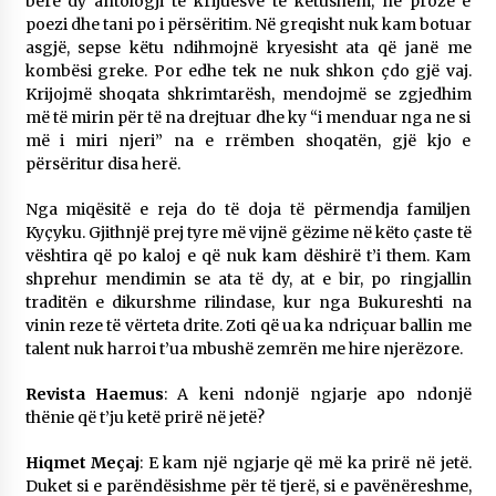
bërë dy antologji të krijuesve të këtushëm, në prozë e
poezi dhe tani po i përsëritim. Në greqisht nuk kam botuar
asgjë, sepse këtu ndihmojnë kryesisht ata që janë me
kombësi greke. Por edhe tek ne nuk shkon çdo gjë vaj.
Krijojmë shoqata shkrimtarësh, mendojmë se zgjedhim
më të mirin për të na drejtuar dhe ky “i menduar nga ne si
më i miri njeri” na e rrëmben shoqatën, gjë kjo e
përsëritur disa herë.
Nga miqësitë e reja do të doja të përmendja familjen
Kyçyku. Gjithnjë prej tyre më vijnë gëzime në këto çaste të
vështira që po kaloj e që nuk kam dëshirë t’i them. Kam
shprehur mendimin se ata të dy, at e bir, po ringjallin
traditën e dikurshme rilindase, kur nga Bukureshti na
vinin reze të vërteta drite. Zoti që ua ka ndriçuar ballin me
talent nuk harroi t’ua mbushë zemrën me hire njerëzore.
Revista Haemus
: A keni ndonjë ngjarje apo ndonjë
thënie që t’ju ketë prirë në jetë?
Hiqmet Meçaj
: E kam një ngjarje që më ka prirë në jetë.
Duket si e parëndësishme për të tjerë, si e pavënëreshme,