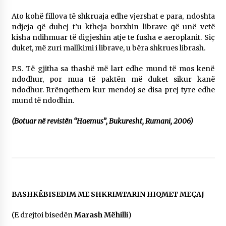
Ato kohë fillova të shkruaja edhe vjershat e para, ndoshta
ndjeja që duhej t’u ktheja borxhin librave që unë vetë
kisha ndihmuar të digjeshin atje te fusha e aeroplanit. Siç
duket, më zuri mallkimi i librave, u bëra shkrues librash.
P.S. Të gjitha sa thashë më lart edhe mund të mos kenë
ndodhur, por mua të paktën më duket sikur kanë
ndodhur. Rrënqethem kur mendoj se disa prej tyre edhe
mund të ndodhin.
(Botuar në revistën “Haemus”, Bukuresht, Rumani, 2006)
BASHKËBISEDIM ME SHKRIMTARIN HIQMET MEÇAJ
(E drejtoi bisedën
Marash Mëhilli
)