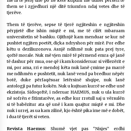
më la të jetoj dhe po në këtë kuptim më duhet përsëri të
them se i zgjedhuri një ditë triumfon ndaj vetes dhe të
tjerëve.
Them të tjerëve, sepse të tjerë ngjiteshin e ngjiteshin
përpjetë dhe ishin miqtë e mi, me të cilët mbaruam
universitetin së bashku. Gjithnjë kam menduar se kur në
pushtet ngjiten poetët, diçka ndryshon për mirë. Por edhe
këtu u deziliuzonova. Asnjë ndihmë nuk pata prej tyre,
qoftë morale. Nuk më vjen mirë të përmend emra që janë
të dashur për mua, ose që i kam konsideruar si vëllezërit e
mi, por ama, rri e mendoj: këta nuk lanë çmime pa marrë
me ndihmën e pushtetit, nuk lanë vend pa bredhur nëpër
botë, duke përfaqësuar letërsinë shqipe, nuk lanë
antologji pa futur kokën. Nuk u kujtuan kurrë se edhe unë
ekzistoja. Sidoqoftë, i nderuar HAEMUS, nuk u ula kurrë
në sofrën e fitimtarëve, as edhe kur rrotull saj u vërsulën
si të babëzitur ata që unë i kam quajtur miqtë e mi. Dhe
nuk i urrej, as ua kam zilinë, kjo është pika ime më e dobët,
i dua të tjerët si veten.
Revista Haemus
: Shumë vjet pas “Nisjes” erdhi