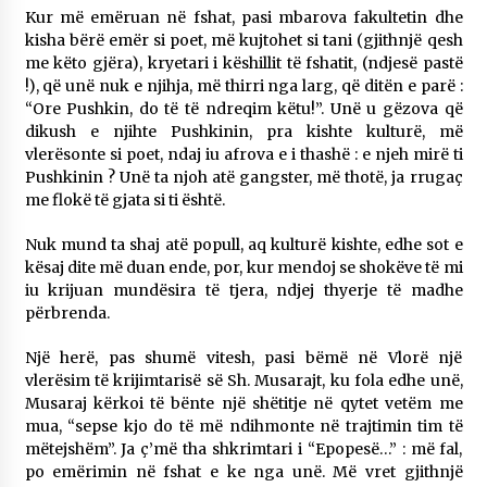
KALLARATI NË AKSIONET KOMBËTARE PËR
Kur më emëruan në fshat, pasi mbarova fakultetin dhe
RINDËRTIMIN E VENDIT – NGA ÇIZE XHAFERAJ
kisha bërë emër si poet, më kujtohet si tani (gjithnjë qesh
22/09/2025
me këto gjëra), kryetari i këshillit të fshatit, (ndjesë pastë
!), që unë nuk e njihja, më thirri nga larg, që ditën e parë :
– ËNGJËLL HASIMAJ – “KUJTIMET E MIA PËR
“Ore Pushkin, do të të ndreqim këtu!”. Unë u gëzova që
KALLARATIN SI MËSUES I MATEMATIKËS, POR
dikush e njihte Pushkinin, pra kishte kulturë, më
EDHE SI NJË BANOR I PËRKOHSHËM I TIJ”
vlerësonte si poet, ndaj iu afrova e i thashë : e njeh mirë ti
12/09/2025
Pushkinin ? Unë ta njoh atë gangster, më thotë, ja rrugaç
me flokë të gjata si ti është.
Gazeta Kallarati nr. 114
06/02/2025
Nuk mund ta shaj atë popull, aq kulturë kishte, edhe sot e
kësaj dite më duan ende, por, kur mendoj se shokëve të mi
iu krijuan mundësira të tjera, ndjej thyerje të madhe
përbrenda.
Një herë, pas shumë vitesh, pasi bëmë në Vlorë një
vlerësim të krijimtarisë së Sh. Musarajt, ku fola edhe unë,
Musaraj kërkoi të bënte një shëtitje në qytet vetëm me
mua, “sepse kjo do të më ndihmonte në trajtimin tim të
mëtejshëm”. Ja ç’më tha shkrimtari i “Epopesë…” : më fal,
po emërimin në fshat e ke nga unë. Më vret gjithnjë