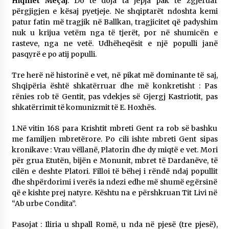
Hiqmet Meçaj
: Do të doja ta jepja pak të zgjeruar
përgjigjen e kësaj pyetjeje. Ne shqiptarët ndoshta kemi
patur fatin më tragjik në Ballkan, tragjicitet që padyshim
nuk u krijua vetëm nga të tjerët, por në shumicën e
rasteve, nga ne vetë. Udhëheqësit e një populli janë
pasqyrë e po atij populli.
Tre herë në historinë e vet, në pikat më dominante të saj,
Shqipëria është shkatërruar dhe më konkretisht : Pas
rënies rob të Gentit, pas vdekjes së Gjergj Kastriotit, pas
shkatërrimit të komunizmit të E. Hoxhës.
1.Në vitin 168 para Krishtit mbreti Gent ra rob së bashku
me familjen mbretërore. Po cili ishte mbreti Gent sipas
kronikave : Vrau vëllanë, Platorin dhe dy miqtë e vet. Mori
për grua Etutën, bijën e Monunit, mbret të Dardanëve, të
cilën e deshte Platori. Filloi të bëhej i rëndë ndaj popullit
dhe shpërdorimi i verës ia ndezi edhe më shumë egërsinë
që e kishte prej natyre. Kështu na e përshkruan Tit Livi në
“Ab urbe Condita”.
Pasojat : Iliria u shpall Romë, u nda në pjesë (tre pjesë),