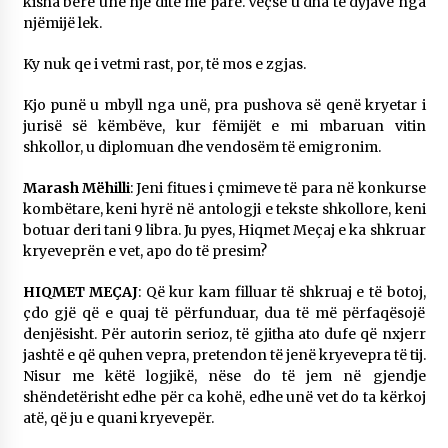
kisha bërë unë një ditë më parë. Veçse u dha të dyjave nga
njëmijë lek.
Ky nuk qe i vetmi rast, por, të mos e zgjas.
Kjo punë u mbyll nga unë, pra pushova së qenë kryetar i
jurisë së këmbëve, kur fëmijët e mi mbaruan vitin
shkollor, u diplomuan dhe vendosëm të emigronim.
Marash Mëhilli
: Jeni fitues i çmimeve të para në konkurse
kombëtare, keni hyrë në antologji e tekste shkollore, keni
botuar deri tani 9 libra. Ju pyes, Hiqmet Meçaj e ka shkruar
kryeveprën e vet, apo do të presim?
HIQMET MEÇAJ
: Që kur kam filluar të shkruaj e të botoj,
çdo gjë që e quaj të përfunduar, dua të më përfaqësojë
denjësisht. Për autorin serioz, të gjitha ato dufe që nxjerr
jashtë e që quhen vepra, pretendon të jenë kryevepra të tij.
Nisur me këtë logjikë, nëse do të jem në gjendje
shëndetërisht edhe për ca kohë, edhe unë vet do ta kërkoj
atë, që ju e quani kryevepër.