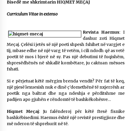
Bisedë me shkrimtarin HIQMET MEÇAJ
NË KALLARAT, NË “FSHATIN E DJEGUR” U
ZHVILLUA EDICIONI I TRETË I PIKNIKU
Curriculum Vitae in extenso
PRANVEROR
26/05/2026
Revista Haemus
: I
Gazeta Kallarati nr. 117
dashur zoti Hiqmet
03/05/2026
Meçaj. Çelësi i jetës së një poeti shpesh fshihet në vargjet e
tij, mbase edhe në një varg të vetëm, i cili ndodh që as vetë
Gazeta Kallarati nr. 116
poetit të mos i bjerë në sy. Pas një debutimi të fuqishëm,
28/01/2026
shpresëdhënës në shkallë kombëtare, ju caktuan mësues
fshati.
Mbi kockat e martirëve ngrihet Atdheu
17/10/2025
Si e përjetuat këtë mërgim brenda vendit? Për fat të keq,
një pjesë lexuesish nuk e dinë ç’domethënë të nxjerrësh ar
Gazeta Kallarati nr. 115
poetik nga baltrat dhe nga ndeshja e përditshme me
14/10/2025
padijen apo gjuhën e rëndomtë të bashkëkohësve…
Faksimilet e një 83 vjetori lufte: Çfarë shkruan
Hiqmet Meçaj
: Ju falënderoj për këtë ftesë fisnike
Vexhi Buharaja për Heroin e Popullit, Mumin
Selami.
bashkëbisedimi. Haemus është një revistë prestigjioze dhe
04/10/2025
më nderon të shprehurit në të.