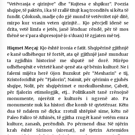
“Vetëvrasja e qirinjve” dhe “Kujtesa e shpikur”. Poezia
shqipe, të paktën, i ka të rrallë titujt kaq tronditës si këta të
fundit. Çdokush, madje çdo gjë mund të vetëvritet një ditë,
mirpo kur vrasin veten qirinjtë… Kjo përcjell idenë se
drita, vetë limfa e jetës, janë lënduar rëndë, për të mos
thënë se s’para shpresojnë (o s’duan) të zgjaten më tej.
Hiqmet Meçaj
: Kjo është ironia e fatit. Shqipërinë gjithnjë
e kanë udhëhequr të fortët, ata që gjithnjë janë munduar
ta zgjidhin historinë me shpatë në dorë. Mirëpo
udhëheqësit e vërtetë kanë qenë ata që bënin kulturë. Ne i
falemi mijëra herë Gjon Buzukut për “Mesharin” e tij,
Kristoforidhit për “Fjalorin”, Naimit, për qërimin e gjuhës
shqipe, Nolit, për shqipërimet e mrekullueshme, Çabeit,
për fjalorin etimologjik, etj… Politikanët tanë rrënojnë
monumente, njerëzit e kulturës i ngrenë ato. Pa
monumente nuk ka histori dhe komb të qytetëruar. Këtu
dua të ndalem në diçka: rrotull shtëpisë sime, këtu në
Paleo Faliro të Athinës, të gjitha rrugët kanë vetëm emra
kulture, zanash, perëndish. Po përmend disa: Në njërin
krah është Sirinon (sirenat), në tjetrin Artemidos