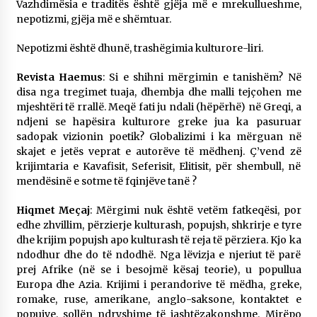
Vazhdimësia e traditës është gjëja më e mrekullueshme,
nepotizmi, gjëja më e shëmtuar.
Nepotizmi është dhunë, trashëgimia kulturore-liri.
Revista Haemus
: Si e shihni mërgimin e tanishëm? Në
disa nga tregimet tuaja, dhembja dhe malli tejçohen me
mjeshtëri të rrallë. Meqë fati ju ndali (hëpërhë) në Greqi, a
ndjeni se hapësira kulturore greke jua ka pasuruar
sadopak vizionin poetik? Globalizimi i ka mërguan në
skajet e jetës veprat e autorëve të mëdhenj. Ç’vend zë
krijimtaria e Kavafisit, Seferisit, Elitisit, për shembull, në
mendësinë e sotme të fqinjëve tanë ?
Hiqmet Meçaj
: Mërgimi nuk është vetëm fatkeqësi, por
edhe zhvillim, përzierje kulturash, popujsh, shkrirje e tyre
dhe krijim popujsh apo kulturash të reja të përziera. Kjo ka
ndodhur dhe do të ndodhë. Nga lëvizja e njeriut të parë
prej Afrike (në se i besojmë kësaj teorie), u popullua
Europa dhe Azia. Krijimi i perandorive të mëdha, greke,
romake, ruse, amerikane, anglo-saksone, kontaktet e
popujve, sollën ndryshime të jashtëzakonshme. Mirëpo