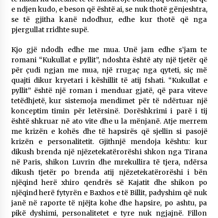
e ndjen kudo, e beson që është ai, se nuk thotë gënjeshtra,
se të gjitha kanë ndodhur, edhe kur thotë që nga
pjergullat rridhte supë.
Kjo gjë ndodh edhe me mua. Unë jam edhe s’jam te
romani “Kukullat e pyllit”, ndoshta është aty një tjetër që
për çudi ngjan me mua, një rrugaç nga qyteti, siç më
quajti dikur kryetari i këshillit të atij fshati. “Kukullat e
pyllit” është një roman i menduar gjatë, që para viteve
tetëdhjetë, kur sistemoja mendimet për të ndërtuar një
konceptim timin për letërsinë. Dorëshkrimi i parë i tij
është shkruar në ato vite dhe u la mënjanë. Atje merrem
me krizën e kohës dhe të hapsirës që sjellin si pasojë
krizën e personalitetit. Gjithnjë mendoja kështu: kur
dikush brenda një njëzetekatërorëshi shkon nga Tirana
në Paris, shikon Luvrin dhe mrekullira të tjera, ndërsa
dikush tjetër po brenda atij njëzetekatërorëshi i bën
njëqind herë xhiro qendrës së Kajatit dhe shikon po
njëqind herë fytyrën e Baxhos e të Billit, padyshim që nuk
janë në raporte të njëjta kohe dhe hapsire, po ashtu, pa
pikë dyshimi, personalitetet e tyre nuk ngjajnë. Fillon