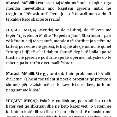
Marash Mëhilli
: Lexuesve tuaj të shumtë nuk u shqitet nga
mendja njëvetullori apo kapiteni gjysëm mitik në
tregimin “Për askund”. Pena juaj në të ardhmen a do t’i
tejkalojë këto skalitje të rralla?
HIQMET MEÇAJ
: Mendoj se do t’i shtoj, do të kem më
tepër “njëvetullorë” dhe “Kapedan Jani”. Shkrimtari, pasi
zë këndin e tij të veçantë, mendon të shtrihet jo vetëm në
lartësi, por edhe në gjerësi, të krijojë atë që mund të quhet
“trungu i tij”, të cilit i duhen shumë degë, të holla apo të
trasha, në pjesën e poshtme apo të sipërme, ndryshe do të
mbetet pa kurorën e vet madhështore.
Marash Mëhilli
: Si e gjykoni shkrimin problemor të Andit,
djalit tuaj, (Dhe ai me talent si poet e prozator që premton
shumë) për ekzistencën e klikave letrare. Juve, ju kanë
penguar ato klika?
HIQMET MEÇAJ
: Është e çuditshme, po Andi ka rreth
katër vjet që shkruan dhe në këto katër vjet, jo vetëm që
ka botuar katër libra cilësorë, por edhe është mbushur me