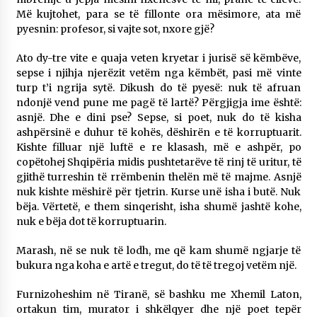
Më kujtohet, para se të fillonte ora mësimore, ata më
pyesnin: profesor, si vajte sot, nxore gjë?
Ato dy-tre vite e quaja veten kryetar i jurisë së këmbëve,
sepse i njihja njerëzit vetëm nga këmbët, pasi më vinte
turp t’i ngrija sytë. Dikush do të pyesë: nuk të afruan
ndonjë vend pune me pagë të lartë? Përgjigja ime është:
asnjë. Dhe e dini pse? Sepse, si poet, nuk do të kisha
ashpërsinë e duhur të kohës, dëshirën e të korruptuarit.
Kishte filluar një luftë e re klasash, më e ashpër, po
copëtohej Shqipëria midis pushtetarëve të rinj të uritur, të
gjithë turreshin të rrëmbenin thelën më të majme. Asnjë
nuk kishte mëshirë për tjetrin. Kurse unë isha i butë. Nuk
bëja. Vërtetë, e them sinqerisht, isha shumë jashtë kohe,
nuk e bëja dot të korruptuarin.
Marash, në se nuk të lodh, me që kam shumë ngjarje të
bukura nga koha e artë e tregut, do të të tregoj vetëm një.
Furnizoheshim në Tiranë, së bashku me Xhemil Laton,
ortakun tim, murator i shkëlqyer dhe një poet tepër