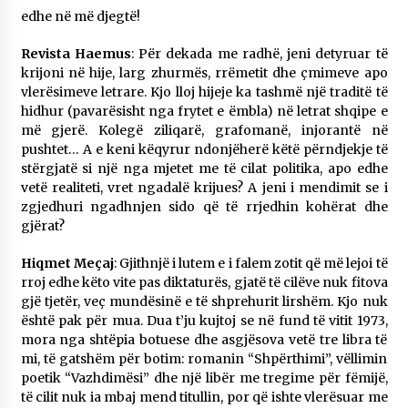
edhe në më djegtë!
Revista Haemus
: Për dekada me radhë, jeni detyruar të
krijoni në hije, larg zhurmës, rrëmetit dhe çmimeve apo
vlerësimeve letrare. Kjo lloj hijeje ka tashmë një traditë të
hidhur (pavarësisht nga frytet e ëmbla) në letrat shqipe e
më gjerë. Kolegë ziliqarë, grafomanë, injorantë në
pushtet… A e keni këqyrur ndonjëherë këtë përndjekje të
stërgjatë si një nga mjetet me të cilat politika, apo edhe
vetë realiteti, vret ngadalë krijues? A jeni i mendimit se i
zgjedhuri ngadhnjen sido që të rrjedhin kohërat dhe
gjërat?
Hiqmet Meçaj
: Gjithnjë i lutem e i falem zotit që më lejoi të
rroj edhe këto vite pas diktaturës, gjatë të cilëve nuk fitova
gjë tjetër, veç mundësinë e të shprehurit lirshëm. Kjo nuk
është pak për mua. Dua t’ju kujtoj se në fund të vitit 1973,
mora nga shtëpia botuese dhe asgjësova vetë tre libra të
mi, të gatshëm për botim: romanin “Shpërthimi”, vëllimin
poetik “Vazhdimësi” dhe një libër me tregime për fëmijë,
të cilit nuk ia mbaj mend titullin, por që ishte vlerësuar me