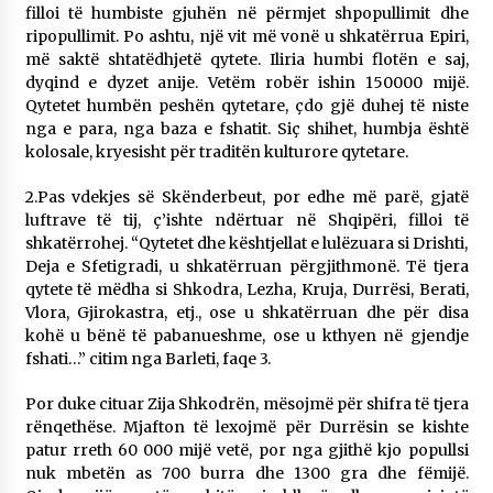
filloi të humbiste gjuhën në përmjet shpopullimit dhe
ripopullimit. Po ashtu, një vit më vonë u shkatërrua Epiri,
më saktë shtatëdhjetë qytete. Iliria humbi flotën e saj,
dyqind e dyzet anije. Vetëm robër ishin 150000 mijë.
Qytetet humbën peshën qytetare, çdo gjë duhej të niste
nga e para, nga baza e fshatit. Siç shihet, humbja është
kolosale, kryesisht për traditën kulturore qytetare.
2.Pas vdekjes së Skënderbeut, por edhe më parë, gjatë
luftrave të tij, ç’ishte ndërtuar në Shqipëri, filloi të
shkatërrohej. “Qytetet dhe kështjellat e lulëzuara si Drishti,
Deja e Sfetigradi, u shkatërruan përgjithmonë. Të tjera
qytete të mëdha si Shkodra, Lezha, Kruja, Durrësi, Berati,
Vlora, Gjirokastra, etj., ose u shkatërruan dhe për disa
kohë u bënë të pabanueshme, ose u kthyen në gjendje
fshati…” citim nga Barleti, faqe 3.
Por duke cituar Zija Shkodrën, mësojmë për shifra të tjera
rënqethëse. Mjafton të lexojmë për Durrësin se kishte
patur rreth 60 000 mijë vetë, por nga gjithë kjo popullsi
nuk mbetën as 700 burra dhe 1300 gra dhe fëmijë.