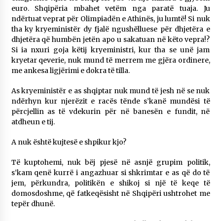
euro. Shqipëria mbahet vetëm nga paratë tuaja. Ju
ndërtuat veprat për Olimpiadën e Athinës, ju lumtë! Si nuk
tha ky kryeministër dy fjalë ngushëlluese për dhjetëra e
dhjetëra që humbën jetën apo u sakatuan në këto vepra!?
Si ia nxuri goja këtij kryeministri, kur tha se unë jam
kryetar qeverie, nuk mund të merrem me gjëra ordinere,
me ankesa ligjërimi e dokra të tilla.
As kryeministër e as shqiptar nuk mund të jesh në se nuk
ndërhyn kur njerëzit e racës tënde s’kanë mundësi të
përcjellin as të vdekurin për në banesën e fundit, në
atdheun e tij.
A nuk është kujtesë e shpikur kjo?
Të kuptohemi, nuk bëj pjesë në asnjë grupim politik,
s’kam qenë kurrë i angazhuar si shkrimtar e as që do të
jem, përkundra, politikën e shikoj si një të keqe të
domosdoshme, që fatkeqësisht në Shqipëri ushtrohet me
tepër dhunë.