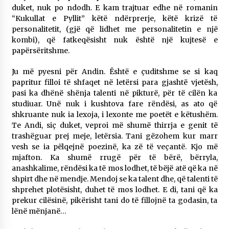
duket, nuk po ndodh. E kam trajtuar edhe në romanin
“Kukullat e Pyllit” këtë ndërprerje, këtë krizë të
personalitetit, (gjë që lidhet me personalitetin e një
kombi), që fatkeqësisht nuk është një kujtesë e
papërsëritshme.
Ju më pyesni për Andin. Është e çuditshme se si kaq
papritur filloi të shfaqet në letërsi para gjashtë vjetësh,
pasi ka dhënë shënja talenti në pikturë, për të cilën ka
studiuar. Unë nuk i kushtova fare rëndësi, as ato që
shkruante nuk ia lexoja, i lexonte me poetët e këtushëm.
Te Andi, siç duket, veproi më shumë thirrja e genit të
trashëguar prej meje, letërsia. Tani gëzohem kur marr
vesh se ia pëlqejnë poezinë, ka zë të veçantë. Kjo më
mjafton. Ka shumë rrugë për të bërë, bërryla,
anashkalime, rëndësi ka të mos lodhet, të bëjë atë që ka në
shpirt dhe në mendje. Mendoj se ka talent dhe, që talenti të
shprehet plotësisht, duhet të mos lodhet. E di, tani që ka
prekur cilësinë, pikërisht tani do të fillojnë ta godasin, ta
lënë mënjanë…