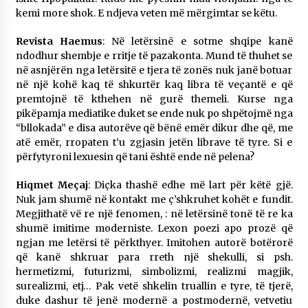
kemi more shok. E ndjeva veten më mërgimtar se këtu.
Revista Haemus
: Në letërsinë e sotme shqipe kanë
ndodhur shembje e rritje të pazakonta. Mund të thuhet se
në asnjërën nga letërsitë e tjera të zonës nuk janë botuar
në një kohë kaq të shkurtër kaq libra të veçantë e që
premtojnë të kthehen në gurë themeli. Kurse nga
pikëpamja mediatike duket se ende nuk po shpëtojmë nga
“bllokada” e disa autorëve që bënë emër dikur dhe që, me
atë emër, rropaten t’u zgjasin jetën librave të tyre. Si e
përfytyroni lexuesin që tani është ende në pelena?
Hiqmet Meçaj
: Diçka thashë edhe më lart për këtë gjë.
Nuk jam shumë në kontakt me ç’shkruhet kohët e fundit.
Megjithatë vë re një fenomen, : në letërsinë tonë të re ka
shumë imitime moderniste. Lexon poezi apo prozë që
ngjan me letërsi të përkthyer. Imitohen autorë botërorë
që kanë shkruar para rreth një shekulli, si psh.
hermetizmi, futurizmi, simbolizmi, realizmi magjik,
surealizmi, etj… Pak vetë shkelin truallin e tyre, të tjerë,
duke dashur të jenë modernë a postmodernë, vetvetiu