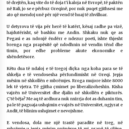
të drejtën, kaq vite do të doja t’i kaloja në Evropë, të paktën
në Itali, jo se e përbuz Greqinë, por nuk puqet gjithsesi me
ato që mendoj unë për një vend të huaj të zhvilluar.
U detyrova të vija për herë të katërt, kësaj radhe pa vizë,
hajdutërisht, së bashku me Andin. Shkaku nuk qe as
Pegasi e as ndonjë ëndërr e ndezur poeti, ishte thjesht
brenga nga prapësitë që ndodhnin në vendin tënd dhe
timin, por edhe probleme akute ekonomike e
shëndetësore.
Këtu dua të ndaloj e të tregoj diçka nga koha para se të
shkelja e të vendosesha përfundimisht në Greqi. Jepja
mësim në shkollën e mbrëmjes. Rroga mujore ishte 8000
lek të vjetra. Të gjitha çmimet po liberalizoheshin. Kisha
vajzën në Universitet dhe djalin në shkollën e pikturës.
Ç’të bëja? Me aq të ardhura nuk nxirrja dot as duhanin tim,
pa le të paguaja ushqimin e vajzës në Universitet, ngjyrat e
Andit, të blinim ushqimet e nevojshme.
E vendosa, dola me një trastë paradite në treg, në
mbrëmje u jepja mësim nxënësve të mi, pranë të cilëve.