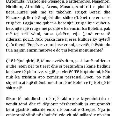
(Artemida), vazhdojnë: Plejadon, Parthenonos, Najadhon,
Niridhon, Afrodhitis, Areos, Muson, Amfitriti e plot të
tjera…Kurse pak më tej takohen rrugët Seferi dhe
Kazanzaqi. Ik në Shqipëri dhe shiko ç’bëhet me emrat e
rrugëve. Lagja ime quhet 4 heronjtë, rruga ime quhet 4
heronjtë, një rrugë më poshtë e ka emrin Isa Boletini, pak
më tej Teli Ndini, Musa Çakërri, etj… (Janë emra të
nderuar, por…). Nuk paska fare njerëz kulture ky qytet?!
Ç’t’u themi fëmijëve: vrituni ose vrisni, se vetëm kështu do
t’ua ngjitin emrin mureve e do t’ju bëjnë monumente?
Ç’të bëjnë qirinjtë, të mos vetëvriten, pasi kanë ndriçuar
gjithë jetën për të tjerët dhe si përfundim i kanë hedhur
koshave të plehrave, si gjë pa vlerë? Të kuptohemi, këtu
nuk ka trishtim apo zemërim personal. Poeti, po nuk
shprehu atë që dhëmb më shumë në kohën e tij, kot që të
shkruajë.
Sikur të ndodheshit në një takim me kryeministrin e
vendit tënd dhe të dëgjonit përshembull: ju emigrantët
keni gjashtë miliardë euro në bankat e Greqisë. Nga ju
emigrantë vijnë në Shqipëri çdo vit një miliard e gjysëm