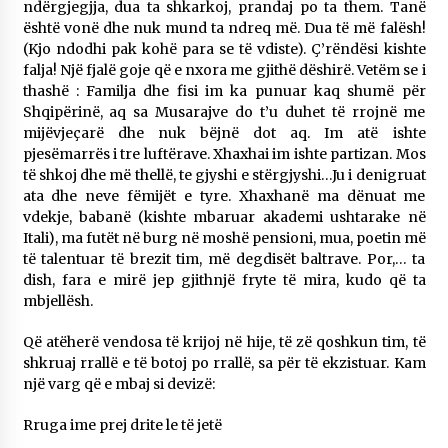
ndërgjegjja, dua ta shkarkoj, prandaj po ta them. Tanë
është vonë dhe nuk mund ta ndreq më. Dua të më falësh!
(Kjo ndodhi pak kohë para se të vdiste). Ç’rëndësi kishte
falja! Një fjalë goje që e nxora me gjithë dëshirë. Vetëm se i
thashë : Familja dhe fisi im ka punuar kaq shumë për
Shqipërinë, aq sa Musarajve do t’u duhet të rrojnë me
mijëvjeçarë dhe nuk bëjnë dot aq. Im atë ishte
pjesëmarrës i tre luftërave. Xhaxhai im ishte partizan. Mos
të shkoj dhe më thellë, te gjyshi e stërgjyshi…Ju i denigruat
ata dhe neve fëmijët e tyre. Xhaxhanë ma dënuat me
vdekje, babanë (kishte mbaruar akademi ushtarake në
Itali), ma futët në burg në moshë pensioni, mua, poetin më
të talentuar të brezit tim, më degdisët baltrave. Por,… ta
dish, fara e mirë jep gjithnjë fryte të mira, kudo që ta
mbjellësh.
Që atëherë vendosa të krijoj në hije, të zë qoshkun tim, të
shkruaj rrallë e të botoj po rrallë, sa për të ekzistuar. Kam
një varg që e mbaj si devizë:
Rruga ime prej drite le të jetë