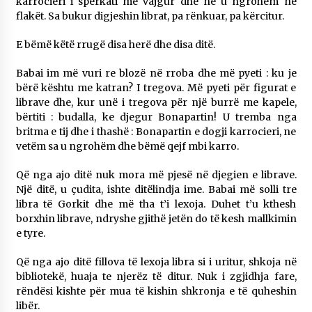
karrocieri i spërkati me vajgur dhe ne u ngrohëm në
flakët. Sa bukur digjeshin librat, pa rënkuar, pa kërcitur.
E bëmë këtë rrugë disa herë dhe disa ditë.
Babai im më vuri re blozë në rroba dhe më pyeti : ku je
bërë kështu me katran? I tregova. Më pyeti për figurat e
librave dhe, kur unë i tregova për një burrë me kapele,
bërtiti : budalla, ke djegur Bonapartin! U tremba nga
britma e tij dhe i thashë : Bonapartin e dogji karrocieri, ne
vetëm sa u ngrohëm dhe bëmë qejf mbi karro.
Që nga ajo ditë nuk mora më pjesë në djegien e librave.
Një ditë, u çudita, ishte ditëlindja ime. Babai më solli tre
libra të Gorkit dhe më tha t’i lexoja. Duhet t’u kthesh
borxhin librave, ndryshe gjithë jetën do të kesh mallkimin
e tyre.
Që nga ajo ditë fillova të lexoja libra si i uritur, shkoja në
bibliotekë, huaja te njerëz të ditur. Nuk i zgjidhja fare,
rëndësi kishte për mua të kishin shkronja e të quheshin
libër.