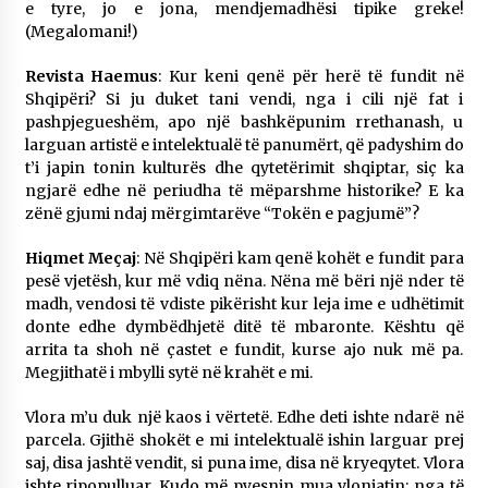
e tyre, jo e jona, mendjemadhësi tipike greke!
(Megalomani!)
Revista Haemus
: Kur keni qenë për herë të fundit në
Shqipëri? Si ju duket tani vendi, nga i cili një fat i
pashpjegueshëm, apo një bashkëpunim rrethanash, u
larguan artistë e intelektualë të panumërt, që padyshim do
t’i japin tonin kulturës dhe qytetërimit shqiptar, siç ka
ngjarë edhe në periudha të mëparshme historike? E ka
zënë gjumi ndaj mërgimtarëve “Tokën e pagjumë”?
Hiqmet Meçaj
: Në Shqipëri kam qenë kohët e fundit para
pesë vjetësh, kur më vdiq nëna. Nëna më bëri një nder të
madh, vendosi të vdiste pikërisht kur leja ime e udhëtimit
donte edhe dymbëdhjetë ditë të mbaronte. Kështu që
arrita ta shoh në çastet e fundit, kurse ajo nuk më pa.
Megjithatë i mbylli sytë në krahët e mi.
Vlora m’u duk një kaos i vërtetë. Edhe deti ishte ndarë në
parcela. Gjithë shokët e mi intelektualë ishin larguar prej
saj, disa jashtë vendit, si puna ime, disa në kryeqytet. Vlora
ishte ripopulluar. Kudo më pyesnin mua vlonjatin: nga të