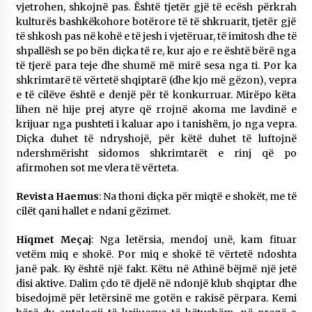
vjetrohen, shkojnë pas. Është tjetër gjë të ecësh përkrah
kulturës bashkëkohore botërore të të shkruarit, tjetër gjë
të shkosh pas në kohë e të jesh i vjetëruar, të imitosh dhe të
shpallësh se po bën diçka të re, kur ajo e re është bërë nga
të tjerë para teje dhe shumë më mirë sesa nga ti. Por ka
shkrimtarë të vërtetë shqiptarë (dhe kjo më gëzon), vepra
e të cilëve është e denjë për të konkurruar. Mirëpo këta
lihen në hije prej atyre që rrojnë akoma me lavdinë e
krijuar nga pushteti i kaluar apo i tanishëm, jo nga vepra.
Diçka duhet të ndryshojë, për këtë duhet të luftojnë
ndershmërisht sidomos shkrimtarët e rinj që po
afirmohen sot me vlera të vërteta.
Revista Haemus
: Na thoni diçka për miqtë e shokët, me të
cilët qani hallet e ndani gëzimet.
Hiqmet Meçaj
: Nga letërsia, mendoj unë, kam fituar
vetëm miq e shokë. Por miq e shokë të vërtetë ndoshta
janë pak. Ky është një fakt. Këtu në Athinë bëjmë një jetë
disi aktive. Dalim çdo të djelë në ndonjë klub shqiptar dhe
bisedojmë për letërsinë me gotën e rakisë përpara. Kemi