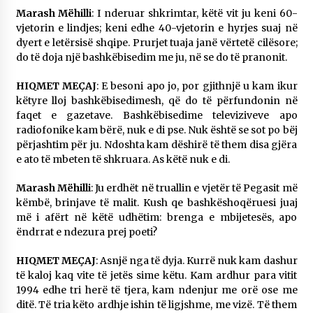
Marash Mëhilli
: I nderuar shkrimtar, këtë vit ju keni 60-
vjetorin e lindjes; keni edhe 40-vjetorin e hyrjes suaj në
dyert e letërsisë shqipe. Prurjet tuaja janë vërtetë cilësore;
do të doja një bashkëbisedim me ju, në se do të pranonit.
HIQMET MEÇAJ
: E besoni apo jo, por gjithnjë u kam ikur
këtyre lloj bashkëbisedimesh, që do të përfundonin në
faqet e gazetave. Bashkëbisedime televiziveve apo
radiofonike kam bërë, nuk e di pse. Nuk është se sot po bëj
përjashtim për ju. Ndoshta kam dëshirë të them disa gjëra
e ato të mbeten të shkruara. As këtë nuk e di.
Marash Mëhilli
: Ju erdhët në truallin e vjetër të Pegasit më
këmbë, brinjave të malit. Kush qe bashkëshoqëruesi juaj
më i afërt në këtë udhëtim: brenga e mbijetesës, apo
ëndrrat e ndezura prej poeti?
HIQMET MEÇAJ
: Asnjë nga të dyja. Kurrë nuk kam dashur
të kaloj kaq vite të jetës sime këtu. Kam ardhur para vitit
1994 edhe tri herë të tjera, kam ndenjur me orë ose me
ditë. Të tria këto ardhje ishin të ligjshme, me vizë. Të them