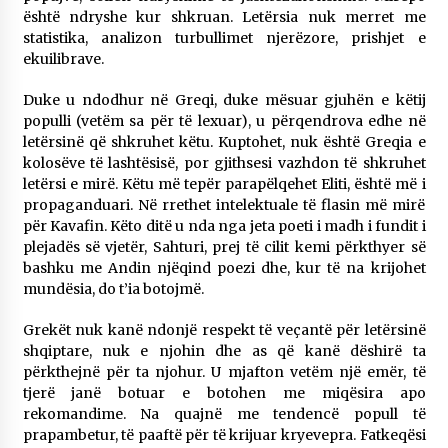
është ndryshe kur shkruan. Letërsia nuk merret me
statistika, analizon turbullimet njerëzore, prishjet e
ekuilibrave.
Duke u ndodhur në Greqi, duke mësuar gjuhën e këtij
populli (vetëm sa për të lexuar), u përqendrova edhe në
letërsinë që shkruhet këtu. Kuptohet, nuk është Greqia e
kolosëve të lashtësisë, por gjithsesi vazhdon të shkruhet
letërsi e mirë. Këtu më tepër parapëlqehet Eliti, është më i
propaganduari. Në rrethet intelektuale të flasin më mirë
për Kavafin. Këto ditë u nda nga jeta poeti i madh i fundit i
plejadës së vjetër, Sahturi, prej të cilit kemi përkthyer së
bashku me Andin njëqind poezi dhe, kur të na krijohet
mundësia, do t’ia botojmë.
Grekët nuk kanë ndonjë respekt të veçantë për letërsinë
shqiptare, nuk e njohin dhe as që kanë dëshirë ta
përkthejnë për ta njohur. U mjafton vetëm një emër, të
tjerë janë botuar e botohen me miqësira apo
rekomandime. Na quajnë me tendencë popull të
prapambetur, të paaftë për të krijuar kryevepra. Fatkeqësi