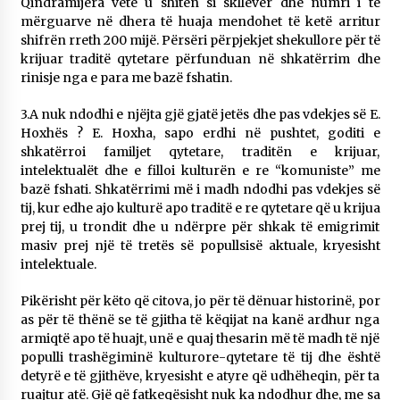
Qindramijëra vetë u shitën si skllevër dhe numri i të
mërguarve në dhera të huaja mendohet të ketë arritur
shifrën rreth 200 mijë. Përsëri përpjekjet shekullore për të
krijuar traditë qytetare përfunduan në shkatërrim dhe
rinisje nga e para me bazë fshatin.
3.A nuk ndodhi e njëjta gjë gjatë jetës dhe pas vdekjes së E.
Hoxhës ? E. Hoxha, sapo erdhi në pushtet, goditi e
shkatërroi familjet qytetare, traditën e krijuar,
intelektualët dhe e filloi kulturën e re “komuniste” me
bazë fshati. Shkatërrimi më i madh ndodhi pas vdekjes së
tij, kur edhe ajo kulturë apo traditë e re qytetare që u krijua
prej tij, u trondit dhe u ndërpre për shkak të emigrimit
masiv prej një të tretës së popullsisë aktuale, kryesisht
intelektuale.
Pikërisht për këto që citova, jo për të dënuar historinë, por
as për të thënë se të gjitha të këqijat na kanë ardhur nga
armiqtë apo të huajt, unë e quaj thesarin më të madh të një
populli trashëgiminë kulturore-qytetare të tij dhe është
detyrë e të gjithëve, kryesisht e atyre që udhëheqin, për ta
ruajtur atë. Gjë që fatkeqësisht nuk ka ndodhur dhe, me sa