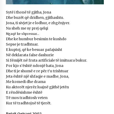
KALLARATI NË AKSIONET KOMBËTARE PËR
RINDËRTIMIN E VENDIT – NGA ÇIZE XHAFERAJ
Sytë i thonë të gjitha, Jona
22/09/2025
Dhe buzët që dridhen, gjithashtu.
Jona, ti sivjet je e lodhur, e zhgënjyer.
– ËNGJËLL HASIMAJ – “KUJTIMET E MIA PËR
KALLARATIN SI MËSUES I MATEMATIKËS, POR
Na sheh me sy prej qelqi
EDHE SI NJË BANOR I PËRKOHSHËM I TIJ”
Ngaqë ke shpresuar…
12/09/2025
Dhe ke humbur besimin te kushdo
Sepse je tradhtuar.
Gazeta Kallarati nr. 114
E kuptoj, që ke besuar pafajsisht
06/02/2025
Në deklarata false dashurie
Si fëmijët në fruta artificiale të imituara bukur.
Por kjo s’është ndonjë hata, Jona
Dhe ti je shumë e re për t’u trishtuar
Jeta është një shfaqje e madhe, Jona,
Me komedi dhe drama
Ku aktorët njerëz luajnë gjithë jetën
E rëndësishme është
Të mos tradhtosh veten
Kur të tradhtojnë të tjerët.
Petrit Qejvani,2002