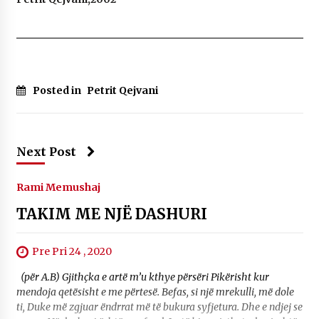
Posted in
Petrit Qejvani
Next Post
Rami Memushaj
TAKIM ME NJË DASHURI
Pre Pri 24 , 2020
(për A.B) Gjithçka e artë m’u kthye përsëri Pikërisht kur
mendoja qetësisht e me përtesë. Befas, si një mrekulli, më dole
ti, Duke më zgjuar ëndrrat më të bukura syfjetura. Dhe e ndjej se