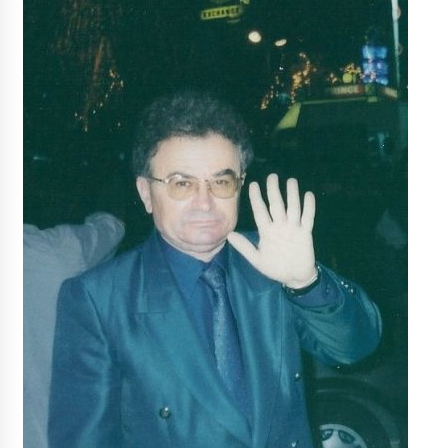
NË KALLARAT, NË “FSHATIN E DJEGUR” U
ZHVILLUA EDICIONI I TRETË I PIKNIKU
PRANVEROR
26/05/2026
Gazeta Kallarati nr. 117
03/05/2026
Gazeta Kallarati nr. 116
28/01/2026
Mbi kockat e martirëve ngrihet Atdheu
17/10/2025
Gazeta Kallarati nr. 115
14/10/2025
Faksimilet e një 83 vjetori lufte: Çfarë shkruan
Vexhi Buharaja për Heroin e Popullit, Mumin
Selami.
04/10/2025