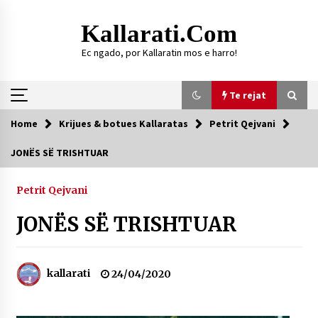
Skip
to
Kallarati.com
content
Ec ngado, por Kallaratin mos e harro!
Te rejat
Home
Krijues & botues Kallaratas
Petrit Qejvani
Te rejat
JONËS SË TRISHTUAR
DURRËS: ZGJEDHJE TË REJA TË DEGËS SË
SHOQATËS “KALLARATI”
Petrit Qejvani
16/07/2026
JONËS SË TRISHTUAR
Gazeta Kallarati nr. 118
07/07/2026
kallarati
24/04/2020
SI U ARRIT TË REALIZOHEJ PERLA FOLKLORIKE
“JANINËS Ç’I PANË SYTË”
06/06/2026