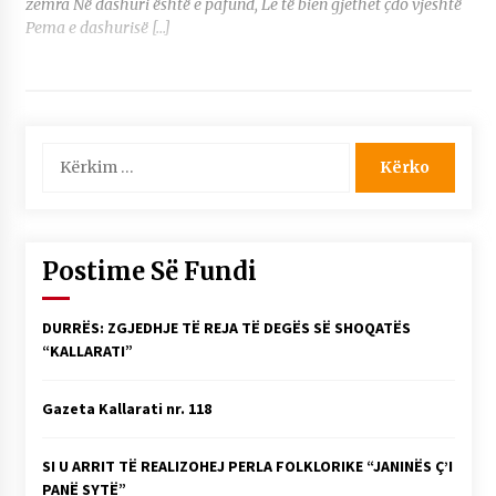
zemra Në dashuri është e pafund, Le të bien gjethet çdo vjeshtë
Pema e dashurisë […]
Kërko
për:
Postime Së Fundi
DURRËS: ZGJEDHJE TË REJA TË DEGËS SË SHOQATËS
“KALLARATI”
Gazeta Kallarati nr. 118
SI U ARRIT TË REALIZOHEJ PERLA FOLKLORIKE “JANINËS Ç’I
PANË SYTË”