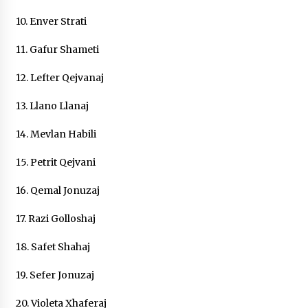
KALLARATI NË AKSIONET KOMBËTARE PËR
10. Enver Strati
RINDËRTIMIN E VENDIT – NGA ÇIZE XHAFERAJ
22/09/2025
11. Gafur Shameti
– ËNGJËLL HASIMAJ – “KUJTIMET E MIA PËR
KALLARATIN SI MËSUES I MATEMATIKËS, POR
12. Lefter Qejvanaj
EDHE SI NJË BANOR I PËRKOHSHËM I TIJ”
12/09/2025
13. Llano Llanaj
Gazeta Kallarati nr. 114
14. Mevlan Habili
06/02/2025
15. Petrit Qejvani
16. Qemal Jonuzaj
17. Razi Golloshaj
18. Safet Shahaj
19. Sefer Jonuzaj
20. Violeta Xhaferaj