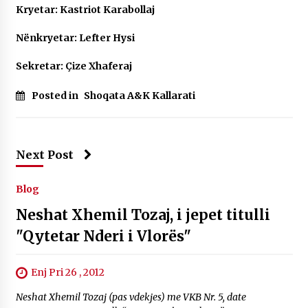
Kryetar: Kastriot Karabollaj
Nënkryetar: Lefter Hysi
Sekretar: Çize Xhaferaj
Posted in
Shoqata A&K Kallarati
Next Post
Blog
Neshat Xhemil Tozaj, i jepet titulli
"Qytetar Nderi i Vlorës"
Enj Pri 26 , 2012
Neshat Xhemil Tozaj (pas vdekjes) me VKB Nr. 5, date