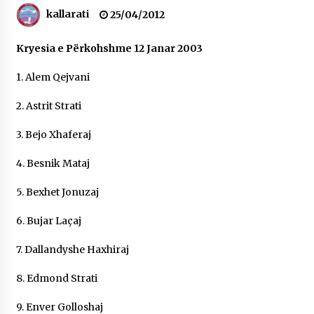
kallarati
NË KALLARAT, NË “FSHATIN E DJEGUR” U
25/04/2012
ZHVILLUA EDICIONI I TRETË I PIKNIKU
PRANVEROR
Kryesia e Përkohshme 12 Janar 2003
26/05/2026
1. Alem Qejvani
Gazeta Kallarati nr. 117
03/05/2026
2. Astrit Strati
Gazeta Kallarati nr. 116
3. Bejo Xhaferaj
28/01/2026
4. Besnik Mataj
Mbi kockat e martirëve ngrihet Atdheu
17/10/2025
5. Bexhet Jonuzaj
Gazeta Kallarati nr. 115
6. Bujar Laçaj
14/10/2025
7. Dallandyshe Haxhiraj
Faksimilet e një 83 vjetori lufte: Çfarë shkruan
Vexhi Buharaja për Heroin e Popullit, Mumin
8. Edmond Strati
Selami.
04/10/2025
9. Enver Golloshaj