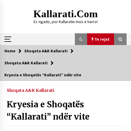
Skip
to
Kallarati.com
content
Ec ngado, por Kallaratin mos e harro!
Te rejat
Home
Shoqata A&K Kallarati
Te rejat
Shoqata A&K Kallarati
DURRËS: ZGJEDHJE TË REJA TË DEGËS SË
Kryesia e Shoqatës “Kallarati” ndër vite
SHOQATËS “KALLARATI”
16/07/2026
Shoqata A&K Kallarati
Gazeta Kallarati nr. 118
Kryesia e Shoqatës
07/07/2026
“Kallarati” ndër vite
SI U ARRIT TË REALIZOHEJ PERLA FOLKLORIKE
“JANINËS Ç’I PANË SYTË”
06/06/2026