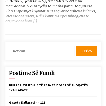
05.02.2009, i jepet titulli “Qytetar Nderi i Vlorës” me
motivacionin: “Për përcjellje të imazhit pozitiv të qytetit të
Vlorës nëpërmjet krijimtarisë së shquar në fushën e kulturës,
letërsisë dhe arteve, si dhe kontributit për mbrojtjen e të
drejtave dhe lirive […]
Kërko
për:
Postime Së Fundi
DURRËS: ZGJEDHJE TË REJA TË DEGËS SË SHOQATËS
“KALLARATI”
Gazeta Kallarati nr. 118