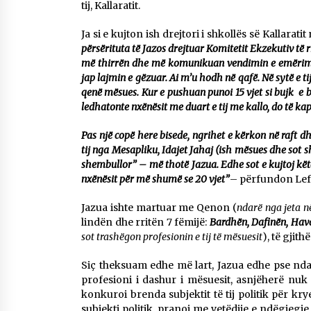
tij, Kallaratit.
Ja si e kujton ish drejtori i shkollës së Kallaratit
përsërituta të Jazos
drejtuar Komitetit Ekzekutiv të r
më thirrën dhe më komunikuan vendimin e emërimit t
jap lajmin e gëzuar. Ai m’u hodh në qafë. Në sytë e tij
qenë mësues. Kur e pushuan punoi 15 vjet si bujk e ba
ledhatonte nxënësit me duart e tij me kallo, do të ka
Pas një copë here bisede, ngrihet e kërkon në raft dhe
tij nga Mesapliku, Idajet Jahaj (ish mësues dhe sot 
shembullor” – më thotë Jazua. Edhe sot e kujtoj kë
nxënësit për më shumë se 20 vjet”
– përfundon Lef
Jazua ishte martuar me Qenon (
ndarë nga jeta në
lindën dhe rritën 7 fëmijë:
Bardhën, Dafinën, Hava
sot trashëgon profesionin e tij të mësuesit
), të gjit
Siç theksuam edhe më lart, Jazua edhe pse ndaj
profesioni i dashur i mësuesit, asnjëherë nu
konkuroi brenda subjektit të tij politik për kry
subjekti politik, pranoi me vetëdije e ndëgjeg