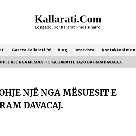
Kallarati.com
Ec ngado, por Kallaratin mos e harro!
et
Gazeta Kallarati
Blog
Intervista
Kontaktoni me n
HJE NJË NGA MËSUESIT E KALLARATIT, JAZO BAJRAM DAVACAJ.
Gazeta Kallarati nr. 118
OHJE NJË NGA MËSUESIT E
07/07/2026
JRAM DAVACAJ.
Gazeta Kallarati nr. 117
03/05/2026