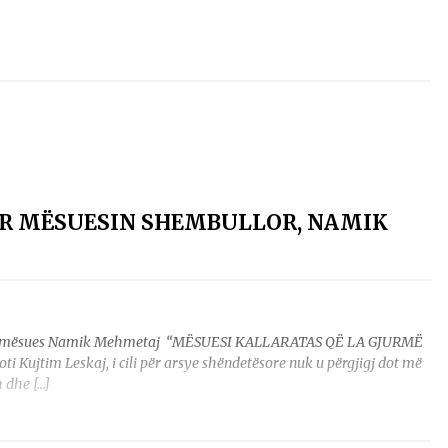
PËR MËSUESIN SHEMBULLOR, NAMIK
 për mësues Namik Mehmetaj “MËSUESI KALLARATAS QË LA GJURMË
i Kujtim Leskaj, i cili për arsye shëndetësore nuk u përgjigj dot më
h dhe […]