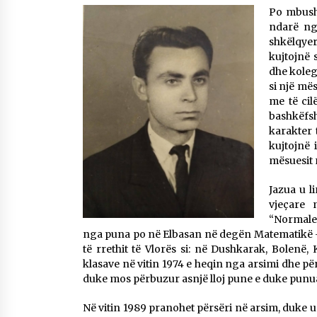
Po mbushe
Mbi kockat e martirëve ngrihet
Atdheu
ndarë nga
17/10/2025
shkëlqyer 
kujtojnë 
dhe koleg
KALLARATI NË AKSIONET
si një mës
KOMBËTARE PËR RINDËRTIMIN E
me të cil
VENDIT – NGA ÇIZE XHAFERAJ
bashkëfsha
22/09/2025
karakter 
kujtojnë 
mësuesit 
Jazua u l
vjeçare 
“Normale”
nga puna po në Elbasan në degën Matematikë – F
të rrethit të Vlorës si: në Dushkarak, Bolenë, 
klasave në vitin 1974 e heqin nga arsimi dhe për 
duke mos përbuzur asnjë lloj pune e duke punua
Në vitin 1989 pranohet përsëri në arsim, duke 