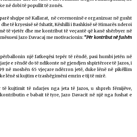
e në dobi të popullit të zonës.
 së parë shqipe në Kallarat, në ceremoninë e organizuar në gusht
 dhe të kryesisë së fshatit, Këshilli i Bashkisë së Himarës nderoi
më të vjetër dhe me kontribut të veçantë që kanë shërbyer në
 mësuesi Jazo Davacaj me motivacionin:
“Për kontribut në fushën
 përballonin një fatkeqësi tepër të rëndë, pasi humbi jetën në
jarje e rëndë do të ndikonte në gjendjen shpirtërore të Jazos, i
99 në moshën 65 vjeçare ndërron jetë, duke lënë në pikëllim
e lënë si kujtim e trashëgimëni emrin e tij të mirë.
 të kujtimit të ndarjes nga jeta të Jazos, u shpreh fëmijëve,
ntributin e babait të tyre, Jazo Davacit në një nga fushat e