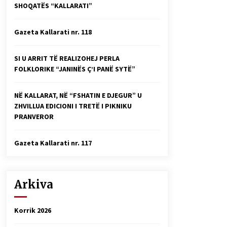
SHOQATËS “KALLARATI”
Faksimilet e një 83 vjetori lufte:
Çfarë shkruan Vexhi Buharaja për
Heroin e Popullit, Mumin Selami.
Gazeta Kallarati nr. 118
04/10/2025
Gazeta Kallarati nr. 114
SI U ARRIT TË REALIZOHEJ PERLA
06/02/2025
FOLKLORIKE “JANINËS Ç’I PANË SYTË”
NË KALLARAT, NË “FSHATIN E DJEGUR” U
ZHVILLUA EDICIONI I TRETË I PIKNIKU
PRANVEROR
Gazeta Kallarati nr. 117
Arkiva
Korrik 2026