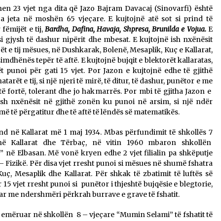
n 23 vjet nga dita që Jazo Bajram Davacaj (Sinovarfi) është
Gazeta Kallarati nr. 115
 jeta në moshën 65 vjeçare. E kujtojnë atë sot si prind të
14/10/2025
fëmijët e tij,
Bardha, Dafina, Havaja, Shpresa, Brunilda e Vojua.
E
si gjysh të dashur nipërit dhe mbesat. E kujtojnë ish nxënësit
ët e tij mësues, në Dushkarak, Bolenë, Mesaplik, Kuç e Kallarat,
– ËNGJËLL HASIMAJ – “KUJTIMET E
imdhënës tepër të aftë. E kujtojnë bujqit e blektorët kallaratas,
MIA PËR KALLARATIN SI MËSUES I
ët punoi për gati 15 vjet. Por Jazon e kujtojnë edhe të gjithë
MATEMATIKËS, POR EDHE SI NJË
BANOR I PËRKOHSHËM I TIJ”
tarët e tij, si një njeri të mirë, të ditur, të dashur, punëtor e me
12/09/2025
të fortë, tolerant dhe jo hakmarrës. Por mbi të gjitha Jazon e
ish nxënësit në gjithë zonën ku punoi në arsim, si një ndër
më të përgatitur dhe të aftë të lëndës së matematikës.
ind në Kallarat më 1 maj 1934. Mbas përfundimit të shkollës 7
në Kallarat dhe Tërbaç, në vitin 1960 mbaron shkollën
 në Elbasan. Më vonë kryen edhe 2 vjet filialin pa shkëputje
izikë. Për disa vjet rresht punoi si mësues në shumë fshatra
Kuç, Mesaplik dhe Kallarat. Për shkak të zbatimit të luftës së
15 vjet rresht punoi si punëtor i thjeshtë bujqësie e blegtorie,
r me ndershmëri përkrah burrave e grave të fshatit.
u emëruar në shkollën 8 – vjeçare “Mumin Selami” të fshatit të