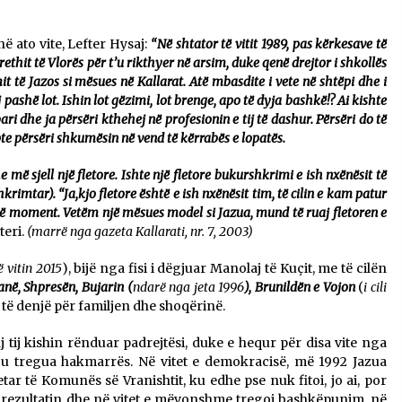
 në ato vite, Lefter Hysaj:
“Në shtator të vitit 1989, pas kërkesave të
rethit të Vlorës
për t’u rikthyer në arsim, duke qenë drejtor i shkollës
ë Jazos si mësues në Kallarat. Atë mbasdite i vete në shtëpi dhe i
 pashë lot. Ishin lot gëzimi, lot brenge, apo të dyja bashkë!? Ai kishte
ri dhe ja përsëri kthehej në profesionin e tij të dashur. Përsëri do të
pte përsëri shkumësin në vend të kërrabës e lopatës.
 më sjell një fletore. Ishte një fletore bukurshkrimi e ish nxënësit të
shkrimtar).
“Ja,kjo fletore është e ish nxënësit tim, të cilin e kam patur
të moment. Vetëm një mësues model si Jazua, mund të ruaj fletoren e
teri.
(marrë nga gazeta Kallarati, nr. 7, 2003)
 vitin 2015
), bijë nga fisi i dëgjuar Manolaj të Kuçit, me të cilën
në, Shpresën, Bujarin (
ndarë nga jeta 1996
), Brunildën e Vojon
(
i cili
hë të denjë për familjen dhe shoqërinë.
 tij kishin rënduar padrejtësi, duke e hequr për disa vite nga
k u tregua hakmarrës. Në vitet e demokracisë, më 1992 Jazua
etar të Komunës së Vranishtit, ku edhe pse nuk fitoi, jo ai, por
je rezultatin dhe në vitet e mëvonshme tregoi bashkëpunim, në