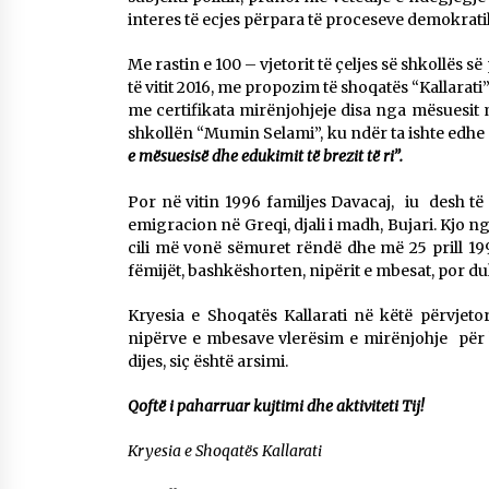
interes të ecjes përpara të proceseve demokratik
Me rastin e 100 – vjetorit të çeljes së shkollës
të vitit 2016, me propozim të shoqatës “Kallarati”
me certifikata mirënjohjeje disa nga mësuesit 
shkollën “Mumin Selami”, ku ndër ta ishte edhe
e mësuesisë dhe edukimit të brezit të ri”.
Por në vitin 1996 familjes Davacaj, iu desh të
emigracion në Greqi, djali i madh, Bujari. Kjo ng
cili më vonë sëmuret rëndë dhe më 25 prill 19
fëmijët, bashkëshorten, nipërit e mbesat, por duk
Kryesia e Shoqatës Kallarati në këtë përvjetor
nipërve e mbesave vlerësim e mirënjohje për ko
dijes, siç është arsimi.
Qoftë i paharruar kujtimi dhe aktiviteti Tij!
Kryesia e Shoqatës Kallarati