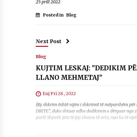
25 prill 2022
Posted in
Blog
Next Post
Blog
KUJTIM LESKAJ: "DEDIKIM 
LLANO MEHMETAJ"
Enj Pri 28 , 2022
(Ky shkrim është vijim i shkrimit të mëparshëm
DRITE”, duke shtuar edhe dedikimin e dërguar nga zot
parë) Shpesh jeta të jep shanse të arta, nga ku të nje