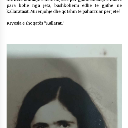
para kohe nga jeta, bashkohemi edhe të gjithë ne
kallaratasit. Mirënjohje dhe qofshin të paharruar për jetë!
Kryesia e shoqatës “Kallarati”