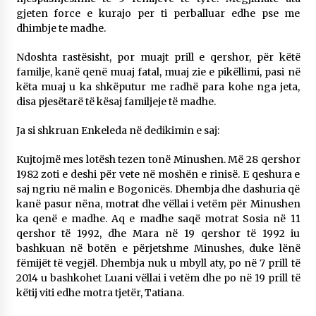
gjeten force e kurajo per ti perballuar edhe pse me
Gazeta Kallarati nr. 115
dhimbje te madhe.
14/10/2025
Ndoshta rastësisht, por muajt prill e qershor, për këtë
Faksimilet e një 83 vjetori lufte: Çfarë shkruan
familje, kanë qenë muaj fatal, muaj zie e pikëllimi, pasi në
Vexhi Buharaja për Heroin e Popullit, Mumin
këta muaj u ka shkëputur me radhë para kohe nga jeta,
Selami.
disa pjesëtarë të kësaj familjeje të madhe.
04/10/2025
Ja si shkruan Enkeleda në dedikimin e saj:
KALLARATI NË AKSIONET KOMBËTARE PËR
RINDËRTIMIN E VENDIT – NGA ÇIZE XHAFERAJ
Kujtojmë mes lotësh tezen tonë Minushen. Më 28 qershor
22/09/2025
1982 zoti e deshi për vete në moshën e rinisë. E qeshura e
saj ngriu në malin e Bogonicës. Dhembja dhe dashuria që
kanë pasur nëna, motrat dhe vëllai i vetëm për Minushen
ka qenë e madhe. Aq e madhe saqë motrat Sosia në 11
qershor të 1992, dhe Mara në 19 qershor të 1992 iu
bashkuan në botën e përjetshme Minushes, duke lënë
fëmijët të vegjël. Dhembja nuk u mbyll aty, po në 7 prill të
2014 u bashkohet Luani vëllai i vetëm dhe po në 19 prill të
këtij viti edhe motra tjetër, Tatiana.