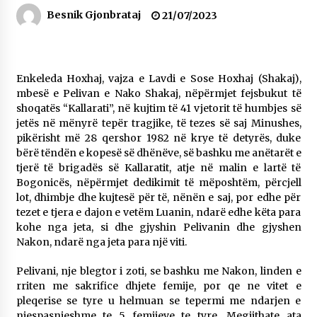
16/07/2026
Besnik Gjonbrataj
21/07/2023
Gazeta Kallarati nr. 118
07/07/2026
Enkeleda Hoxhaj, vajza e Lavdi e Sose Hoxhaj (Shakaj),
SI U ARRIT TË REALIZOHEJ PERLA FOLKLORIKE
mbesë e Pelivan e Nako Shakaj, nëpërmjet fejsbukut të
“JANINËS Ç’I PANË SYTË”
shoqatës “Kallarati”, në kujtim të 41 vjetorit të humbjes së
06/06/2026
jetës në mënyrë tepër tragjike, të tezes së saj Minushes,
pikërisht më 28 qershor 1982 në krye të detyrës, duke
NË KALLARAT, NË “FSHATIN E DJEGUR” U
ZHVILLUA EDICIONI I TRETË I PIKNIKU
bërë tëndën e kopesë së dhënëve, së bashku me anëtarët e
PRANVEROR
tjerë të brigadës së Kallaratit, atje në malin e lartë të
26/05/2026
Bogonicës, nëpërmjet dedikimit të mëposhtëm, përcjell
lot, dhimbje dhe kujtesë për të, nënën e saj, por edhe për
Gazeta Kallarati nr. 117
tezet e tjera e dajon e vetëm Luanin, ndarë edhe këta para
03/05/2026
kohe nga jeta, si dhe gjyshin Pelivanin dhe gjyshen
Nakon, ndarë nga jeta para një viti.
Gazeta Kallarati nr. 116
28/01/2026
Pelivani, nje blegtor i zoti, se bashku me Nakon, linden e
rriten me sakrifice dhjete femije, por qe ne vitet e
Mbi kockat e martirëve ngrihet Atdheu
pleqerise se tyre u helmuan se tepermi me ndarjen e
17/10/2025
njespasnjeshme te 5 femijeve te tyre. Megjithate ata