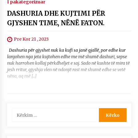
I pakategorizuar
DASHURIA DHE KUJTIMI PËR
GJYSHEN TIME, NËNË FATON.
Pre Kor 21 , 2023
Dashuria për gjyshet nuk ka kufi sa janë gjallë, por edhe kur
largohen nga jeta kujtohen edhe me më shumë dashuri, sepse
nuk harrohen kollaj përkdheljet e saj. Sado në kushte të mira të
jesh rritur, gjyshja vlen në ndonjë rast më shumë edhe se vetë
nëna, aq më […]
Kërko
për: