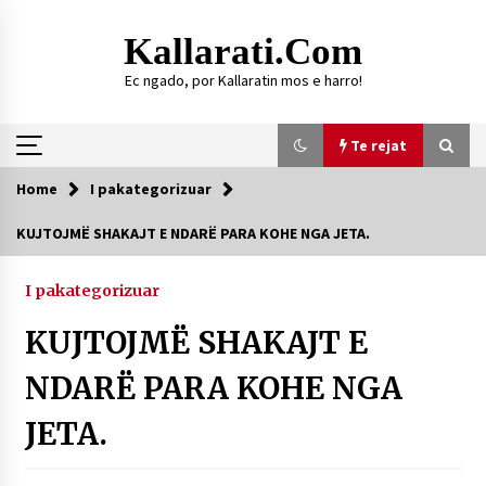
Skip
to
Kallarati.com
content
Ec ngado, por Kallaratin mos e harro!
Te rejat
Home
I pakategorizuar
Te rejat
KUJTOJMË SHAKAJT E NDARË PARA KOHE NGA JETA.
“HISTORIKU I KALLARATIT”- Një vepër për
kujtesën, identitetin dhe trashëgiminë e
I pakategorizuar
brezave – Nga Besnik Gjonbrataj
09/08/2026
KUJTOJMË SHAKAJT E
DY MJEKË TË SUKSESSHËM TË FAMILJES
NDARË PARA KOHE NGA
GJONBRATAJ NË TIRANË
09/08/2026
JETA.
DURRËS: ZGJEDHJE TË REJA TË DEGËS SË
SHOQATËS “KALLARATI”