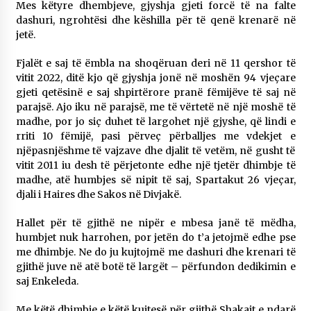
Mes këtyre dhembjeve, gjyshja gjeti forcë të na falte
dashuri, ngrohtësi dhe këshilla për të qenë krenarë në
jetë.
Fjalët e saj të ëmbla na shoqëruan deri në 11 qershor të
vitit 2022, ditë kjo që gjyshja jonë në moshën 94 vjeçare
gjeti qetësinë e saj shpirtërore pranë fëmijëve të saj në
parajsë. Ajo iku në parajsë, me të vërtetë në një moshë të
madhe, por jo siç duhet të largohet një gjyshe, që lindi e
rriti 10 fëmijë, pasi përveç përballjes me vdekjet e
njëpasnjëshme të vajzave dhe djalit të vetëm, në gusht të
vitit 2011 iu desh të përjetonte edhe një tjetër dhimbje të
madhe, atë humbjes së nipit të saj, Spartakut 26 vjeçar,
djali i Haires dhe Sakos në Divjakë.
Hallet për të gjithë ne nipër e mbesa janë të mëdha,
humbjet nuk harrohen, por jetën do t’a jetojmë edhe pse
me dhimbje. Ne do ju kujtojmë me dashuri dhe krenari të
gjithë juve në atë botë të largët – përfundon dedikimin e
saj Enkeleda.
Me këtë dhimbje e këtë kujtesë për gjithë Shakajt e ndarë