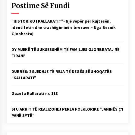
Postime Së Fundi
“HISTORIKU I KALLARATIT”- Një vepër për kujtesën,
identitetin dhe trashëgiminë e brezave – Nga Besnik
Gjonbrataj
DY MJEKË TË SUKSESSHËM TË FAMILJES GJONBRATAJ NË
TIRANË
DURRËS: ZGJEDHJE TË REJA TË DEGËS SË SHOQATËS
“KALLARATI”
Gazeta Kallarati nr. 118
SI U ARRIT TË REALIZOHEJ PERLA FOLKLORIKE “JANINËS Ç’I
PANË SYTË”