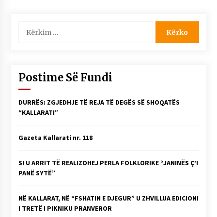
Kërko
për:
Postime Së Fundi
DURRËS: ZGJEDHJE TË REJA TË DEGËS SË SHOQATËS
“KALLARATI”
Gazeta Kallarati nr. 118
SI U ARRIT TË REALIZOHEJ PERLA FOLKLORIKE “JANINËS Ç’I
PANË SYTË”
NË KALLARAT, NË “FSHATIN E DJEGUR” U ZHVILLUA EDICIONI
I TRETË I PIKNIKU PRANVEROR