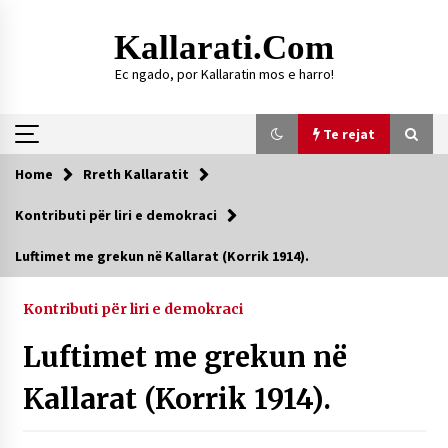
Skip
to
Kallarati.com
content
Ec ngado, por Kallaratin mos e harro!
Te rejat
Home
Rreth Kallaratit
Te rejat
Kontributi për liri e demokraci
DURRËS: ZGJEDHJE TË REJA TË DEGËS SË
Luftimet me grekun në Kallarat (Korrik 1914).
SHOQATËS “KALLARATI”
16/07/2026
Kontributi për liri e demokraci
Gazeta Kallarati nr. 118
Luftimet me grekun në
07/07/2026
Kallarat (Korrik 1914).
SI U ARRIT TË REALIZOHEJ PERLA FOLKLORIKE
“JANINËS Ç’I PANË SYTË”
06/06/2026