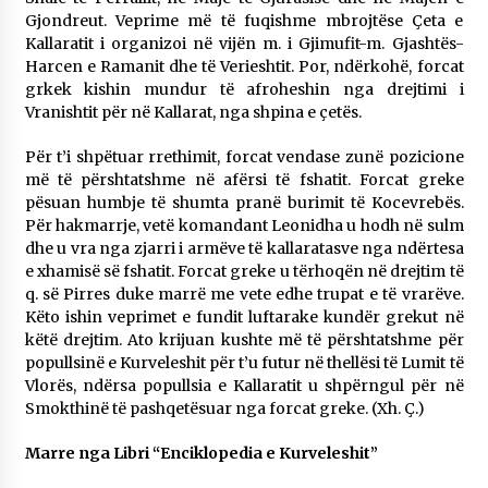
KALLARATI NË AKSIONET KOMBËTARE PËR
Gjondreut. Veprime më të fuqishme mbrojtëse Çeta e
RINDËRTIMIN E VENDIT – NGA ÇIZE XHAFERAJ
Kallaratit i organizoi në vijën m. i Gjimufit-m. Gjashtës-
22/09/2025
Harcen e Ramanit dhe të Verieshtit. Por, ndërkohë, forcat
grkek kishin mundur të afroheshin nga drejtimi i
– ËNGJËLL HASIMAJ – “KUJTIMET E MIA PËR
Vranishtit për në Kallarat, nga shpina e çetës.
KALLARATIN SI MËSUES I MATEMATIKËS, POR
EDHE SI NJË BANOR I PËRKOHSHËM I TIJ”
Për t’i shpëtuar rrethimit, forcat vendase zunë pozicione
12/09/2025
më të përshtatshme në afërsi të fshatit. Forcat greke
pësuan humbje të shumta pranë burimit të Kocevrebës.
Gazeta Kallarati nr. 114
Për hakmarrje, vetë komandant Leonidha u hodh në sulm
06/02/2025
dhe u vra nga zjarri i armëve të kallaratasve nga ndërtesa
e xhamisë së fshatit. Forcat greke u tërhoqën në drejtim të
q. së Pirres duke marrë me vete edhe trupat e të vrarëve.
Këto ishin veprimet e fundit luftarake kundër grekut në
këtë drejtim. Ato krijuan kushte më të përshtatshme për
popullsinë e Kurveleshit për t’u futur në thellësi të Lumit të
Vlorës, ndërsa popullsia e Kallaratit u shpërngul për në
Smokthinë të pashqetësuar nga forcat greke. (Xh. Ç.)
Marre nga Libri “Enciklopedia e Kurveleshit”