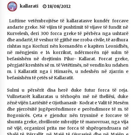
kallarati
NË KALLARAT, NË “FSHATIN E DJEGUR” U
18/08/2012
ZHVILLUA EDICIONI I TRETË I PIKNIKU
PRANVEROR
Luftime vetëmbrojtëse të kallaratasve kundër forcave
26/05/2026
andarte greke. Në vijim të pushtimit të vijave të fundit në
Kurvelesh, deri 300 forca greke të përbëra nga ushtarë
Gazeta Kallarati nr. 117
dhe andartë, të veshur të gjithë me rroba civile, të ardhura
03/05/2026
rishtas nga Korfuzi nën komandën e kapiten Leonidhës,
në mëngjesin e 14 korrikut, ndërmorën një sulm të
Gazeta Kallarati nr. 116
befasishëm në drejtimin Pilur- Kallarat. Forcat greke,
28/01/2026
përgjatë kreshtës së m. të Vetëtimës, në vendin ku ndahen
m. i Kallaratit nga i Himarës, u ndeshën në zjarrin e
Mbi kockat e martirëve ngrihet Atdheu
befasishëm të çetës së Kallaratit.
17/10/2025
Sulmi u përsërit disa herë duke futur forca të reja.
Gazeta Kallarati nr. 115
Vullnetarët kallaratas u tërhoqën më në thellësi, duke
14/10/2025
zënë vijën Lartësitë e Gjothanasit- Kodrat e Valit të Mesëm
dhe pjerrësitë jugëperëndimore e perëndimore të m. të
Faksimilet e një 83 vjetori lufte: Çfarë shkruan
Bogonicës. Çeta e gjendur nën trysninë e forcave të
Vexhi Buharaja për Heroin e Popullit, Mumin
Selami.
shumta greke, zhvillonte mbrojtje të manovruar, nga vija
04/10/2025
në vijë, organizoi prita me forca të shpërqendruara në
Shalë të Përrallit, në Majë të Gjurasisë dhe në Majën e