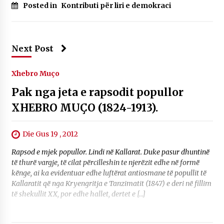
Posted in
Kontributi për liri e demokraci
Next Post
Xhebro Muço
Pak nga jeta e rapsodit popullor
XHEBRO MUÇO (1824-1913).
Die Gus 19 , 2012
Rapsod e mjek popullor. Lindi në Kallarat. Duke pasur dhuntinë
të thurë vargje, të cilat përcilleshin te njerëzit edhe në formë
kënge, ai ka evidentuar edhe luftërat antiosmane të popullit të
Kallaratit që nga Kryengritja e Tanzimatit (1847) e deri në fillim
të shekullit XX, por edhe hallet, dertet e […]