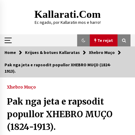
Skip
to
Kallarati.com
content
Ec ngado, por Kallaratin mos e harro!
Te rejat
Home
Krijues & botues Kallaratas
Xhebro Muço
Te rejat
Pak nga jeta e rapsodit popullor XHEBRO MUÇO (1824-
1913).
HISTORIKU I KALLARATIT
09/08/2026
Xhebro Muço
DY MJEKË TË SUKSESSHËM TË FAMILJES
GJONBRATAJ NË TIRANË
Pak nga jeta e rapsodit
09/08/2026
popullor XHEBRO MUÇO
DURRËS: ZGJEDHJE TË REJA TË DEGËS SË
SHOQATËS “KALLARATI”
(1824-1913).
16/07/2026