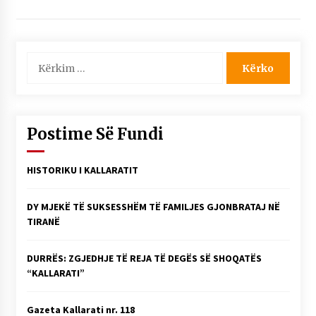
Kërko
për:
Postime Së Fundi
HISTORIKU I KALLARATIT
DY MJEKË TË SUKSESSHËM TË FAMILJES GJONBRATAJ NË
TIRANË
DURRËS: ZGJEDHJE TË REJA TË DEGËS SË SHOQATËS
“KALLARATI”
Gazeta Kallarati nr. 118