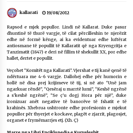
Gazeta Kallarati nr. 118
07/07/2026
kallarati
19/08/2012
SI U ARRIT TË REALIZOHEJ PERLA FOLKLORIKE
Rapsod e mjek popullor. Lindi në Kallarat. Duke pasur
“JANINËS Ç’I PANË SYTË”
dhuntinë të thurë vargje, të cilat përcilleshin te njerëzit
06/06/2026
edhe në formë kënge, ai ka evidentuar edhe luftërat
antiosmane të popullit të Kallaratit që nga Kryengritja e
NË KALLARAT, NË “FSHATIN E DJEGUR” U
Tanzimatit (1847) e deri në fillim të shekullit XX, por edhe
ZHVILLUA EDICIONI I TRETË I PIKNIKU
PRANVEROR
hallet, dertet e popullit.
26/05/2026
Veçohet “Komitët nga Kallarati”. Vjershat e tij kanë qenë të
ndërtuara me 4-6 vargje. Dallohej edhe për humorin e
Gazeta Kallarati nr. 117
hollë në disa prej krijimeve të tij, si në ato “Unë jam
03/05/2026
ngarkuar rëndë”, “Qesëraj u marrtë lumi”, “Keshë ngrënë
a s’keshë ngrënë”, “Se ç’u dogj Hora për një”, duke
Gazeta Kallarati nr. 116
ironizuar anët negative të banorëve të fshatit e të
28/01/2026
krahinës. Xhebrua ushtronte edhe profesionin e mjekut
popullor për thyerjet e kockave, plagët e zjarrit, plagosjet,
Mbi kockat e martirëve ngrihet Atdheu
organet e frymëmarrjes etj. (Xh. Ç)
17/10/2025
Marre nga Libri Enciklopedia e Kurveleshit
Gazeta Kallarati nr. 115