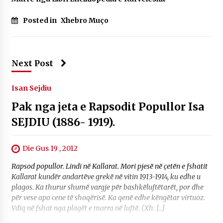
14/10/2025
Posted in
Xhebro Muço
Faksimilet e një 83 vjetori lufte: Çfarë shkruan
Vexhi Buharaja për Heroin e Popullit, Mumin
Selami.
04/10/2025
Next Post
KALLARATI NË AKSIONET KOMBËTARE PËR
RINDËRTIMIN E VENDIT – NGA ÇIZE XHAFERAJ
Isan Sejdiu
22/09/2025
Pak nga jeta e Rapsodit Popullor Isa
SEJDIU (1886- 1919).
Die Gus 19 , 2012
Rapsod popullor. Lindi në Kallarat. Mori pjesë në çetën e fshatit
Kallarat kundër andartëve grekë në vitin 1913-1914, ku edhe u
plagos. Ka thurur shumë vargje për bashkëluftëtarët, por dhe
për vese apo cene të shoqërisë. Ka qenë edhe këngëtar virtuoz.
Vdiq në fshat nga plagët e marra në luftë. (Xh. […]