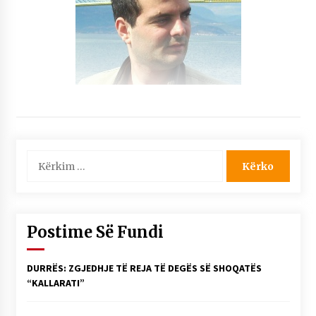
Kërko
për:
Postime Së Fundi
DURRËS: ZGJEDHJE TË REJA TË DEGËS SË SHOQATËS
“KALLARATI”