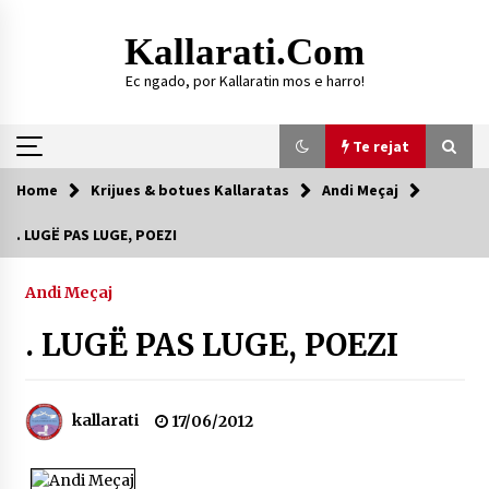
Skip
to
Kallarati.com
content
Ec ngado, por Kallaratin mos e harro!
Te rejat
Home
Krijues & botues Kallaratas
Andi Meçaj
Te rejat
. LUGË PAS LUGE, POEZI
DURRËS: ZGJEDHJE TË REJA TË DEGËS SË
SHOQATËS “KALLARATI”
Andi Meçaj
16/07/2026
. LUGË PAS LUGE, POEZI
Gazeta Kallarati nr. 118
07/07/2026
kallarati
17/06/2012
SI U ARRIT TË REALIZOHEJ PERLA FOLKLORIKE
“JANINËS Ç’I PANË SYTË”
06/06/2026