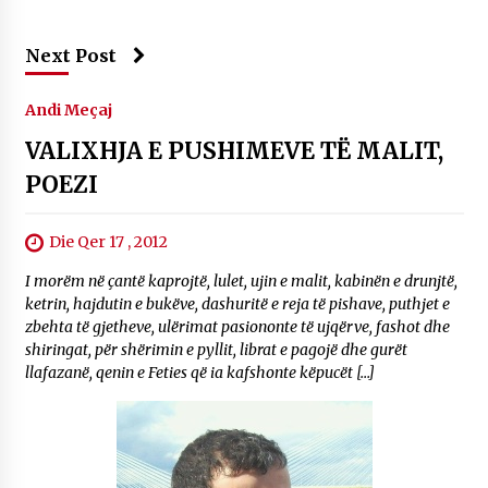
Next Post
Andi Meçaj
VALIXHJA E PUSHIMEVE TË MALIT,
POEZI
Die Qer 17 , 2012
I morëm në çantë kaprojtë, lulet, ujin e malit, kabinën e drunjtë,
ketrin, hajdutin e bukëve, dashuritë e reja të pishave, puthjet e
zbehta të gjetheve, ulërimat pasiononte të ujqërve, fashot dhe
shiringat, për shërimin e pyllit, librat e pagojë dhe gurët
llafazanë, qenin e Feties që ia kafshonte këpucët […]