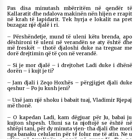
Pas disa minutash mbërritëm në qendër të
Kallaratit dhe ndalova makinën nën hijen e rrapit
në krah të lapidarit. Tek hyrja e lokalit na pret
buzagaz një djalë i ri.
– Përshëndetje, mund të uleni këtu brenda, apo
dëshironi të uleni në verandën se aty është dhe
më freskët – thotë djaloshi duke na treguar me
dorë drejtimin që të çon në verandë.
– Si je mor djalë – i drejtohet Ladi duke i dhënë
dorën – i kujt je ti?
– Jam djali i Zeqo Hoxhës – përgjigjet djali duke
qeshur – Po ju kush jeni?
– Unë jam një shoku i babait tuaj, Vladimir Rjepaj
më thonë.
– O kapedan Ladi, kam dëgjuar për Ju, babai ju
kujton shpesh. Uluni sa ta njoftojë se është në
shtëpi tani, për dy minuta vjen- tha djali dhe mori
nga banaku celularin për të folur me të atin. Ne u