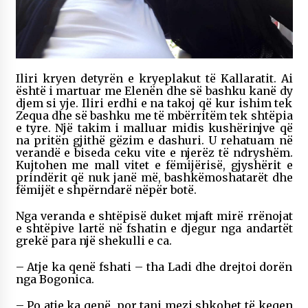
Iliri kryen detyrën e kryeplakut të Kallaratit. Ai
është i martuar me Elenën dhe së bashku kanë dy
djem si yje. Iliri erdhi e na takoj që kur ishim tek
Zequa dhe së bashku me të mbërritëm tek shtëpia
e tyre. Një takim i malluar midis kushërinjve që
na pritën gjithë gëzim e dashuri. U rehatuam në
verandë e biseda ceku vite e njerëz të ndryshëm.
Kujtohen me mall vitet e fëmijërisë, gjyshërit e
prindërit që nuk janë më, bashkëmoshatarët dhe
fëmijët e shpërndarë nëpër botë.
Nga veranda e shtëpisë duket mjaft mirë rrënojat
e shtëpive lartë në fshatin e djegur nga andartët
grekë para një shekulli e ca.
– Atje ka qenë fshati – tha Ladi dhe drejtoi dorën
nga Bogonica.
– Po atje ka qenë, por tani mezi shkohet të keqen