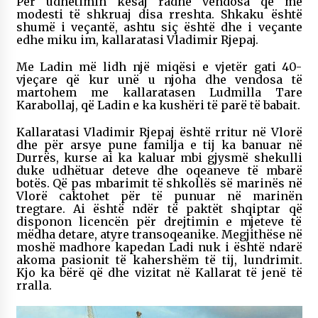
Për udhëtimin kësaj radhe vendosa që me
modesti të shkruaj disa rreshta. Shkaku është
shumë i veçantë, ashtu siç është dhe i veçante
edhe miku im, kallaratasi Vladimir Rjepaj.
Me Ladin më lidh një miqësi e vjetër gati 40-
vjeçare që kur unë u njoha dhe vendosa të
martohem me kallaratasen Ludmilla Tare
Karabollaj, që Ladin e ka kushëri të parë të babait.
Kallaratasi Vladimir Rjepaj është rritur në Vlorë
dhe për arsye pune familja e tij ka banuar në
Durrës, kurse ai ka kaluar mbi gjysmë shekulli
duke udhëtuar deteve dhe oqeaneve të mbarë
botës. Që pas mbarimit të shkollës së marinës në
Vlorë caktohet për të punuar në marinën
tregtare. Ai është ndër të paktët shqiptar që
disponon licencën për drejtimin e mjeteve të
mëdha detare, atyre transoqeanike. Megjithëse në
moshë madhore kapedan Ladi nuk i është ndarë
akoma pasionit të kahershëm të tij, lundrimit.
Kjo ka bërë që dhe vizitat në Kallarat të jenë të
rralla.