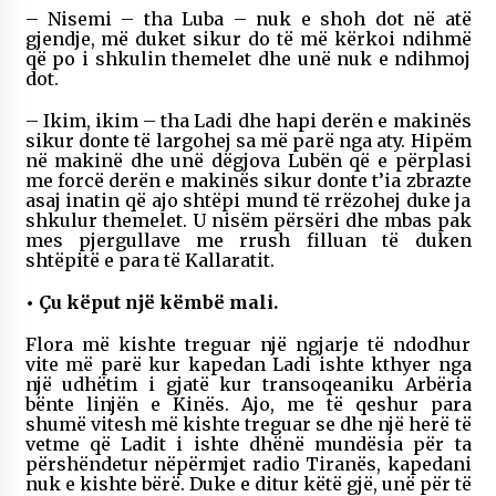
– Nisemi – tha Luba – nuk e shoh dot në atë
gjendje, më duket sikur do të më kërkoi ndihmë
që po i shkulin themelet dhe unë nuk e ndihmoj
dot.
– Ikim, ikim – tha Ladi dhe hapi derën e makinës
sikur donte të largohej sa më parë nga aty. Hipëm
në makinë dhe unë dëgjova Lubën që e përplasi
me forcë derën e makinës sikur donte t’ia zbrazte
asaj inatin që ajo shtëpi mund të rrëzohej duke ja
shkulur themelet. U nisëm përsëri dhe mbas pak
mes pjergullave me rrush filluan të duken
shtëpitë e para të Kallaratit.
• Çu këput një këmbë mali.
Flora më kishte treguar një ngjarje të ndodhur
vite më parë kur kapedan Ladi ishte kthyer nga
një udhëtim i gjatë kur transoqeaniku Arbëria
bënte linjën e Kinës. Ajo, me të qeshur para
shumë vitesh më kishte treguar se dhe një herë të
vetme që Ladit i ishte dhënë mundësia për ta
përshëndetur nëpërmjet radio Tiranës, kapedani
nuk e kishte bërë. Duke e ditur këtë gjë, unë për të