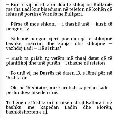
– Kur të vij në shtator dua të shkoj në Kallarat-
më tha Ladi kur biseduam në telefon në kohën që
ishte në portin e Varnës në Bullgari.
– Përse të mos shkoni – i thashë unë – kush të
pengon Ty.
– Nuk më pengon njeri, por dua që të shkojmë
bashkë, marrim dhe zonjat dhe shkojmë –
vazhdoj Ladi – Hë si thua?
– Kush ta prish ty, vetëm më thuaj datat që të
planifikoj dhe unë punën – i thashë në telefon
– Po unë vij në Durrës në datën 13, e lëmë për në
16 shtator.
– Ok, në 16 shtator, mirë ardhsh kapedan Ladi –
përfundova bisedën unë.
Të hënën e 16 shtatorit u nisëm drejt Kallaratit së
bashku me kapedan Ladin dhe Florën,
bashkëshorten e tij.