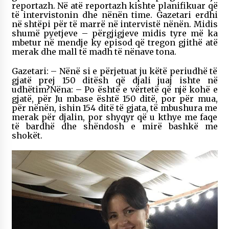
reportazh. Në atë reportazh kishte planifikuar që
të intervistonin dhe nënën time. Gazetari erdhi
në shtëpi për të marrë në intervistë nënën. Midis
shumë pyetjeve – përgjigjeve midis tyre më ka
mbetur në mendje ky episod që tregon gjithë atë
merak dhe mall të madh të nënave tona.
Gazetari: – Nënë si e përjetuat ju këtë periudhë të
gjatë prej 150 ditësh që djali juaj ishte në
udhëtim?Nëna: – Po është e vërtetë që një kohë e
gjatë, për Ju mbase është 150 ditë, por për mua,
për nënën, ishin 154 ditë të gjata, të mbushura me
merak për djalin, por shyqyr që u kthye me faqe
të bardhë dhe shëndosh e mirë bashkë me
shokët.