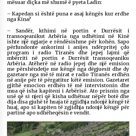
mësuar diçka më shumë ë pyeta Ladin:
– Kapedan si është puna e asaj këngës kur erdhe
nga Kina?
– Sandër, kthimi në portin e Durrësit i
transoqeanikut Arbëria nga udhëtimi në Kinë
ishte një ngjarje e rëndësishme për kohën. Sapo
përfundonte ankorimi i anijes ndërpritej çdo
program i radio Tiranës dhe jepej lajmi që
mbërriti në portin e Durrësit transoqeaniku
Arbëria. Atëherë në radio jepej dhe një emision
me përshëndetje me këngë nga dëgjuesit dhe dy
gazetare nga më të mirat e radio Tiranës erdhën
në anije për të përgatitur këtë emision. Gazetaret
gjithë emocion erdhën të më intervistonin dhe
mua që isha kapiteni i Arbërisë. Ato prisnin nga
unë që si njeri që kisha udhëtuar nëpër botë dhe
dija disa gjuhë të huaja të zgjidhja ndonjë këngë të
huaj, apo si kapiten të zgjidhja ndonjë këngë për
partinë apo udhëheqësin e vendit.