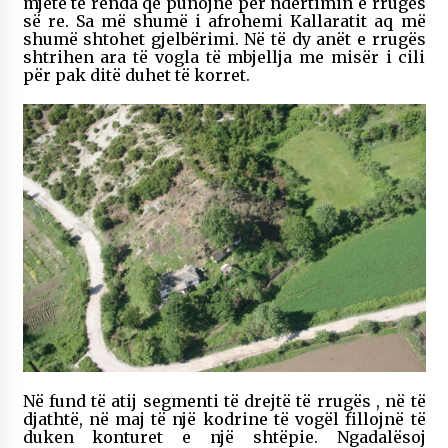
mjete të rënda që punojnë për ndërtimin e rrugës
së re. Sa më shumë i afrohemi Kallaratit aq më
shumë shtohet gjelbërimi. Në të dy anët e rrugës
shtrihen ara të vogla të mbjellja me misër i cili
për pak ditë duhet të korret.
Në fund të atij segmenti të drejtë të rrugës , në të
djathtë, në maj të një kodrine të vogël fillojnë të
duken konturet e një shtëpie. Ngadalësoj