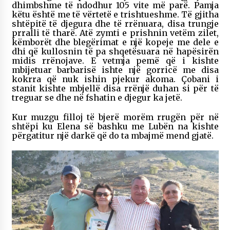
dhimbshme të ndodhur 105 vite më parë. Pamja
këtu është me të vërtetë e trishtueshme. Të gjitha
shtëpitë të djegura dhe të rrënuara, disa trungje
prralli të tharë. Atë zymti e prishnin vetëm zilet,
këmborët dhe blegërimat e një kopeje me dele e
dhi që kullosnin të pa shqetësuara në hapësirën
midis rrënojave. E vetmja pemë që i kishte
mbijetuar barbarisë ishte një gorricë me disa
kokrra që nuk ishin pjekur akoma. Çobani i
stanit kishte mbjellë disa rrënjë duhan si për të
treguar se dhe në fshatin e djegur ka jetë.
Kur muzgu filloj të bjerë morëm rrugën për në
shtëpi ku Elena së bashku me Lubën na kishte
përgatitur një darkë që do ta mbajmë mend gjatë.