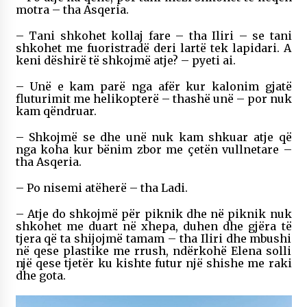
motra – tha Asqeria.
– Tani shkohet kollaj fare – tha Iliri – se tani
shkohet me fuoristradë deri lartë tek lapidari. A
keni dëshirë të shkojmë atje? – pyeti ai.
– Unë e kam parë nga afër kur kalonim gjatë
fluturimit me helikopterë – thashë unë – por nuk
kam qëndruar.
– Shkojmë se dhe unë nuk kam shkuar atje që
nga koha kur bënim zbor me çetën vullnetare –
tha Asqeria.
– Po nisemi atëherë – tha Ladi.
– Atje do shkojmë për piknik dhe në piknik nuk
shkohet me duart në xhepa, duhen dhe gjëra të
tjera që ta shijojmë tamam – tha Iliri dhe mbushi
në qese plastike me rrush, ndërkohë Elena solli
një qese tjetër ku kishte futur një shishe me raki
dhe gota.