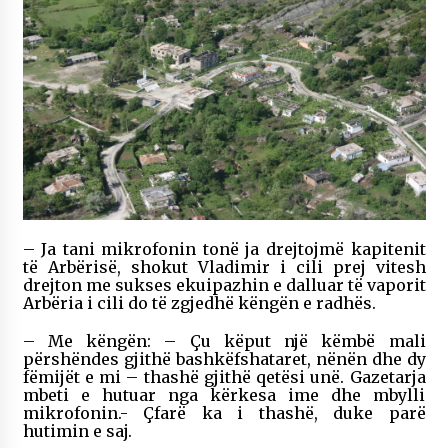
– Ja tani mikrofonin tonë ja drejtojmë kapitenit
të Arbërisë, shokut Vladimir i cili prej vitesh
drejton me sukses ekuipazhin e dalluar të vaporit
Arbëria i cili do të zgjedhë këngën e radhës.
– Me këngën: – Çu këput një këmbë mali
përshëndes gjithë bashkëfshataret, nënën dhe dy
fëmijët e mi – thashë gjithë qetësi unë. Gazetarja
mbeti e hutuar nga kërkesa ime dhe mbylli
mikrofonin.- Çfarë ka i thashë, duke parë
hutimin e saj.