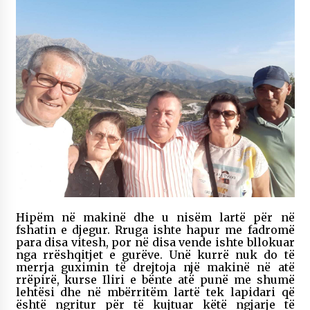
Hipëm në makinë dhe u nisëm lartë për në
fshatin e djegur. Rruga ishte hapur me fadromë
para disa vitesh, por në disa vende ishte bllokuar
nga rrëshqitjet e gurëve. Unë kurrë nuk do të
merrja guximin të drejtoja një makinë në atë
rrëpirë, kurse Iliri e bënte atë punë me shumë
lehtësi dhe në mbërritëm lartë tek lapidari që
është ngritur për të kujtuar këtë ngjarje të