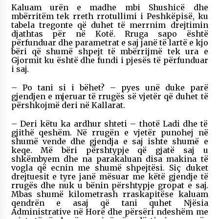
Kaluam urën e madhe mbi Shushicë dhe
mbërritëm tek rreth rrotullimi i Peshkëpisë, ku
tabela tregonte që duhet të merrnim drejtimin
djathtas për në Kotë. Rruga sapo është
përfunduar dhe parametrat e saj janë të lartë e kjo
bëri që shumë shpejt të mbërrijmë tek ura e
Gjormit ku është dhe fundi i pjesës të përfunduar
i saj.
– Po tani si i bëhet? – pyes unë duke parë
gjendjen e mjeruar të rrugës së vjetër që duhet të
përshkojmë deri në Kallarat.
– Deri këtu ka ardhur shteti – thotë Ladi dhe të
gjithë qeshëm. Në rrugën e vjetër punohej në
shumë vende dhe gjendja e saj ishte shumë e
keqe. Më bëri përshtypje që gjatë saj u
shkëmbyem dhe na parakaluan disa makina të
vogla që ecnin me shumë shpejtësi. Siç duket
drejtuesit e tyre janë mësuar me këtë gjendje të
rrugës dhe nuk u bënin përshtypje gropat e saj.
Mbas shumë kilometrash rraskapitëse kaluam
qendrën e asaj që tani quhet Njësia
Administrative në Horë dhe përsëri ndeshëm me