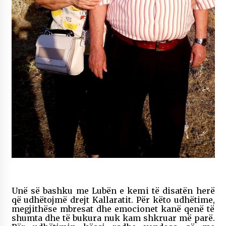
KALLARATI NË AKSIONET KOMBËTARE PËR
RINDËRTIMIN E VENDIT – NGA ÇIZE XHAFERAJ
22/09/2025
– ËNGJËLL HASIMAJ – “KUJTIMET E MIA PËR
KALLARATIN SI MËSUES I MATEMATIKËS, POR
EDHE SI NJË BANOR I PËRKOHSHËM I TIJ”
12/09/2025
Gazeta Kallarati nr. 114
06/02/2025
Unë së bashku me Lubën e kemi të disatën herë
që udhëtojmë drejt Kallaratit. Për këto udhëtime,
megjithëse mbresat dhe emocionet kanë qenë të
shumta dhe të bukura nuk kam shkruar më parë.