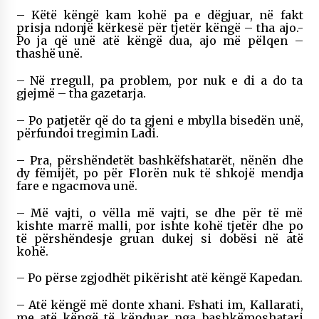
– Këtë këngë kam kohë pa e dëgjuar, në fakt
prisja ndonjë kërkesë për tjetër këngë – tha ajo.-
Po ja që unë atë këngë dua, ajo më pëlqen –
thashë unë.
– Në rregull, pa problem, por nuk e di a do ta
gjejmë – tha gazetarja.
– Po patjetër që do ta gjeni e mbylla bisedën unë,
përfundoi tregimin Ladi.
– Pra, përshëndetët bashkëfshatarët, nënën dhe
dy fëmijët, po për Florën nuk të shkojë mendja
fare e ngacmova unë.
– Më vajti, o vëlla më vajti, se dhe për të më
kishte marrë malli, por ishte kohë tjetër dhe po
të përshëndesje gruan dukej si dobësi në atë
kohë.
– Po përse zgjodhët pikërisht atë këngë Kapedan.
– Atë këngë më donte xhani. Fshati im, Kallarati,
me atë këngë të kënduar nga bashkëmoshatari