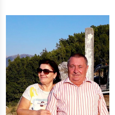
NË KALLARAT, NË “FSHATIN E DJEGUR” U
ZHVILLUA EDICIONI I TRETË I PIKNIKU
PRANVEROR
26/05/2026
Gazeta Kallarati nr. 117
03/05/2026
Gazeta Kallarati nr. 116
28/01/2026
Mbi kockat e martirëve ngrihet Atdheu
17/10/2025
Gazeta Kallarati nr. 115
14/10/2025
Faksimilet e një 83 vjetori lufte: Çfarë shkruan
Vexhi Buharaja për Heroin e Popullit, Mumin
Selami.
04/10/2025