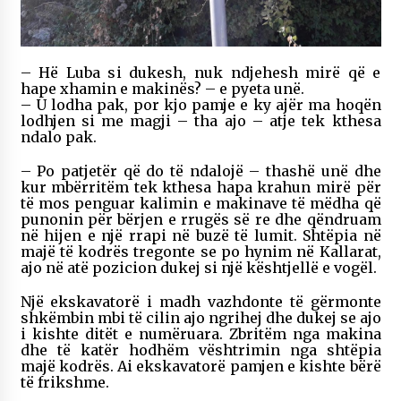
– Hë Luba si dukesh, nuk ndjehesh mirë që e
hape xhamin e makinës? – e pyeta unë.
– U lodha pak, por kjo pamje e ky ajër ma hoqën
lodhjen si me magji – tha ajo – atje tek kthesa
ndalo pak.
– Po patjetër që do të ndalojë – thashë unë dhe
kur mbërritëm tek kthesa hapa krahun mirë për
të mos penguar kalimin e makinave të mëdha që
punonin për bërjen e rrugës së re dhe qëndruam
në hijen e një rrapi në buzë të lumit. Shtëpia në
majë të kodrës tregonte se po hynim në Kallarat,
ajo në atë pozicion dukej si një kështjellë e vogël.
Një ekskavatorë i madh vazhdonte të gërmonte
shkëmbin mbi të cilin ajo ngrihej dhe dukej se ajo
i kishte ditët e numëruara. Zbritëm nga makina
dhe të katër hodhëm vështrimin nga shtëpia
majë kodrës. Ai ekskavatorë pamjen e kishte bërë
të frikshme.