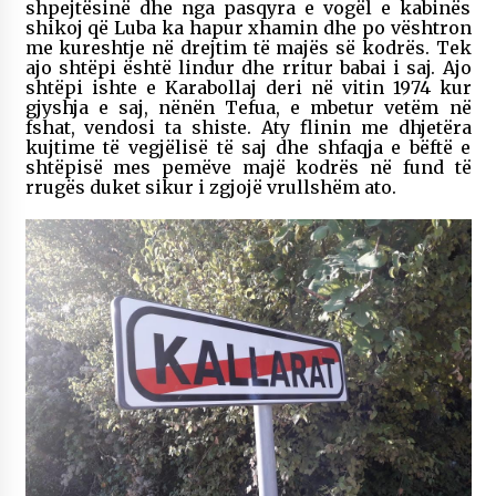
shpejtësinë dhe nga pasqyra e vogël e kabinës
shikoj që Luba ka hapur xhamin dhe po vështron
me kureshtje në drejtim të majës së kodrës. Tek
ajo shtëpi është lindur dhe rritur babai i saj. Ajo
shtëpi ishte e Karabollaj deri në vitin 1974 kur
gjyshja e saj, nënën Tefua, e mbetur vetëm në
fshat, vendosi ta shiste. Aty flinin me dhjetëra
kujtime të vegjëlisë të saj dhe shfaqja e bëftë e
shtëpisë mes pemëve majë kodrës në fund të
rrugës duket sikur i zgjojë vrullshëm ato.