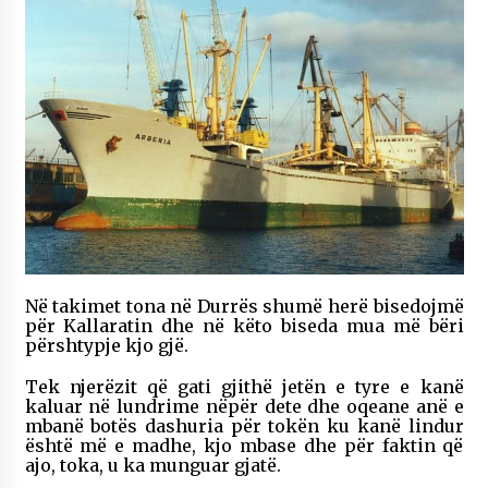
Në takimet tona në Durrës shumë herë bisedojmë
për Kallaratin dhe në këto biseda mua më bëri
përshtypje kjo gjë.
Tek njerëzit që gati gjithë jetën e tyre e kanë
kaluar në lundrime nëpër dete dhe oqeane anë e
mbanë botës dashuria për tokën ku kanë lindur
është më e madhe, kjo mbase dhe për faktin që
ajo, toka, u ka munguar gjatë.