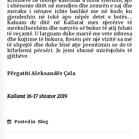
kthimeve në ndonjë kalendar a bllok shënimi, ajo
i shënonte ditët në mendjen dhe zemrën e saj dhe
meraku i nënave ishte bashkë me në kudo ku
gjendeshin në tokë apo nëpër detet e botës….
Kaluam dy ditë në Kallarat mes njerëzve të
mrekullueshëm dhe natyrës së bukur të atij fshati
të veçantë. U larguam duke marrë me vete mbresa
dhe kujtime të bukura, ftesën për një vizitë sa më
të shpejtë dhe duke lënë atje premtimin se do të
kthehemi përsëri. Ju jemi shumë mirënjohës të
gjithëve.
Përgatiti Aleksandër Çala
Kallarat 16-17 shtator 2019
Posted in
Blog