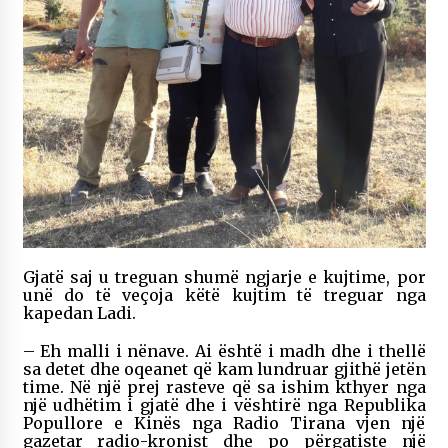
Gjatë saj u treguan shumë ngjarje e kujtime, por
unë do të veçoja këtë kujtim të treguar nga
kapedan Ladi.
– Eh malli i nënave. Ai është i madh dhe i thellë
sa detet dhe oqeanet që kam lundruar gjithë jetën
time. Në një prej rasteve që sa ishim kthyer nga
një udhëtim i gjatë dhe i vështirë nga Republika
Popullore e Kinës nga Radio Tirana vjen një
gazetar radio-kronist dhe po përgatiste një