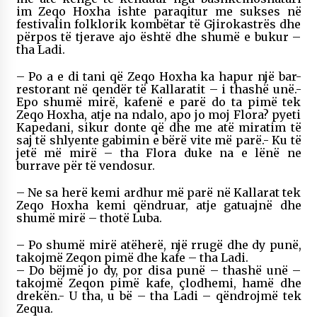
im Zeqo Hoxha ishte paraqitur me sukses në
festivalin folklorik kombëtar të Gjirokastrës dhe
përpos të tjerave ajo është dhe shumë e bukur –
tha Ladi.
– Po a e di tani që Zeqo Hoxha ka hapur një bar-
restorant në qendër të Kallaratit – i thashë unë.-
Epo shumë mirë, kafenë e parë do ta pimë tek
Zeqo Hoxha, atje na ndalo, apo jo moj Flora? pyeti
Kapedani, sikur donte që dhe me atë miratim të
saj të shlyente gabimin e bërë vite më parë.- Ku të
jetë më mirë – tha Flora duke na e lënë ne
burrave për të vendosur.
– Ne sa herë kemi ardhur më parë në Kallarat tek
Zeqo Hoxha kemi qëndruar, atje gatuajnë dhe
shumë mirë – thotë Luba.
– Po shumë mirë atëherë, një rrugë dhe dy punë,
takojmë Zeqon pimë dhe kafe – tha Ladi.
– Do bëjmë jo dy, por disa punë – thashë unë –
takojmë Zeqon pimë kafe, çlodhemi, hamë dhe
drekën.- U tha, u bë – tha Ladi – qëndrojmë tek
Zequa.