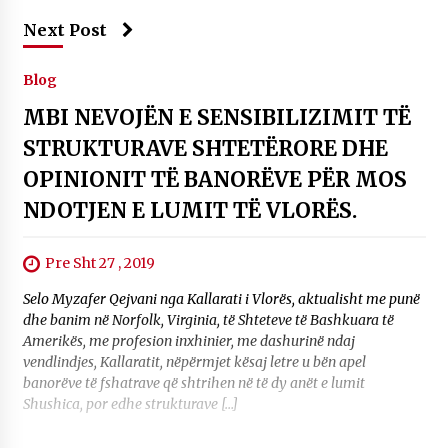
Next Post
Blog
MBI NEVOJËN E SENSIBILIZIMIT TË
STRUKTURAVE SHTETËRORE DHE
OPINIONIT TË BANORËVE PËR MOS
NDOTJEN E LUMIT TË VLORËS.
Pre Sht 27 , 2019
Selo Myzafer Qejvani nga Kallarati i Vlorës, aktualisht me punë
dhe banim në Norfolk, Virginia, të Shteteve të Bashkuara të
Amerikës, me profesion inxhinier, me dashurinë ndaj
vendlindjes, Kallaratit, nëpërmjet kësaj letre u bën apel
banorëve të fshatrave që shtrihen në të dy anët e lumit
Shushica, por edhe strukturave […]