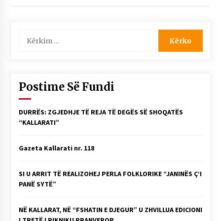
Kërko
për:
Postime Së Fundi
DURRËS: ZGJEDHJE TË REJA TË DEGËS SË SHOQATËS
“KALLARATI”
Gazeta Kallarati nr. 118
SI U ARRIT TË REALIZOHEJ PERLA FOLKLORIKE “JANINËS Ç’I
PANË SYTË”
NË KALLARAT, NË “FSHATIN E DJEGUR” U ZHVILLUA EDICIONI
I TRETË I PIKNIKU PRANVEROR