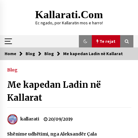
Skip
to
Kallarati.com
content
Ec ngado, por Kallaratin mos e harro!
Te rejat
Home
Blog
Blog
Me kapedan Ladin në Kallarat
Te rejat
Blog
DURRËS: ZGJEDHJE TË REJA TË DEGËS SË
SHOQATËS “KALLARATI”
Me kapedan Ladin në
16/07/2026
Kallarat
Gazeta Kallarati nr. 118
07/07/2026
kallarati
20/09/2019
SI U ARRIT TË REALIZOHEJ PERLA FOLKLORIKE
“JANINËS Ç’I PANË SYTË”
06/06/2026
Shënime udhëtimi, nga Aleksandër Çala