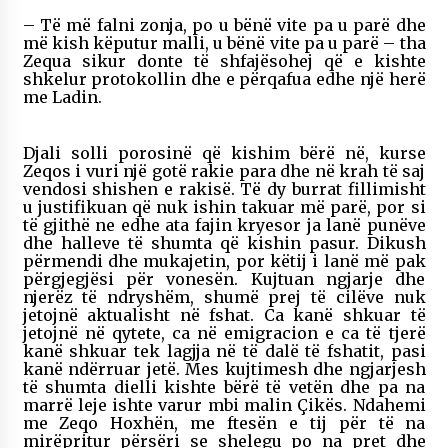
– Të më falni zonja, po u bënë vite pa u parë dhe
më kish këputur malli, u bënë vite pa u parë – tha
Zequa sikur donte të shfajësohej që e kishte
shkelur protokollin dhe e përqafua edhe një herë
me Ladin.
Djali solli porosinë që kishim bërë në, kurse
Zeqos i vuri një gotë rakie para dhe në krah të saj
vendosi shishen e rakisë. Të dy burrat fillimisht
u justifikuan që nuk ishin takuar më parë, por si
të gjithë ne edhe ata fajin kryesor ja lanë punëve
dhe halleve të shumta që kishin pasur. Dikush
përmendi dhe mukajetin, por këtij i lanë më pak
përgjegjësi për vonesën. Kujtuan ngjarje dhe
njerëz të ndryshëm, shumë prej të cilëve nuk
jetojnë aktualisht në fshat. Ca kanë shkuar të
jetojnë në qytete, ca në emigracion e ca të tjerë
kanë shkuar tek lagjja në të dalë të fshatit, pasi
kanë ndërruar jetë. Mes kujtimesh dhe ngjarjesh
të shumta dielli kishte bërë të vetën dhe pa na
marrë leje ishte varur mbi malin Çikës. Ndahemi
me Zeqo Hoxhën, me ftesën e tij për të na
mirëpritur përsëri se shelegu po na pret dhe