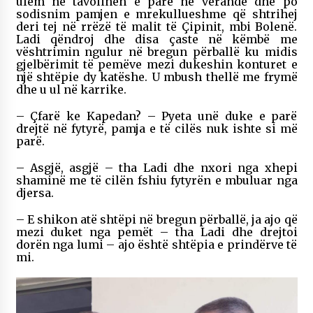
ulëm në tavolinën e parë në verandë dhe po
sodisnim pamjen e mrekullueshme që shtrihej
deri tej në rrëzë të malit të Çipinit, mbi Bolenë.
Ladi qëndroj dhe disa çaste në këmbë me
vështrimin ngulur në bregun përballë ku midis
gjelbërimit të pemëve mezi dukeshin konturet e
një shtëpie dy katëshe. U mbush thellë me frymë
dhe u ul në karrike.
– Çfarë ke Kapedan? – Pyeta unë duke e parë
drejtë në fytyrë, pamja e të cilës nuk ishte si më
parë.
– Asgjë, asgjë – tha Ladi dhe nxori nga xhepi
shaminë me të cilën fshiu fytyrën e mbuluar nga
djersa.
– E shikon atë shtëpi në bregun përballë, ja ajo që
mezi duket nga pemët – tha Ladi dhe drejtoi
dorën nga lumi – ajo është shtëpia e prindërve të
mi.