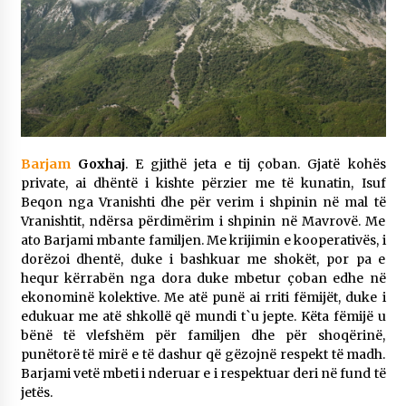
Barjam
Goxhaj
. E gjithë jeta e tij çoban. Gjatë kohës
private, ai dhëntë i kishte përzier me të kunatin, Isuf
Beqon nga Vranishti dhe për verim i shpinin në mal të
Vranishtit, ndërsa përdimërim i shpinin në Mavrovë. Me
ato Barjami mbante familjen. Me krijimin e kooperativës, i
dorëzoi dhentë, duke i bashkuar me shokët, por pa e
hequr kërrabën nga dora duke mbetur çoban edhe në
ekonominë kolektive. Me atë punë ai rriti fëmijët, duke i
edukuar me atë shkollë që mundi t`u jepte. Këta fëmijë u
bënë të vlefshëm për familjen dhe për shoqërinë,
punëtorë të mirë e të dashur që gëzojnë respekt të madh.
Barjami vetë mbeti i nderuar e i respektuar deri në fund të
jetës.