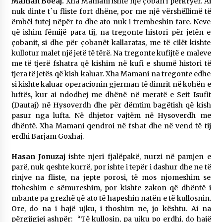
Maman Boëaj.
Xha Mamani ishte një çoban i përkryer. Ai
nuk dinte t`u fliste fort dhëne, por me një vërshëllimë të
ëmbël futej nëpër to dhe ato nuk i trembeshin fare. Neve
që ishim fëmijë para tij, na tregonte histori për jetën e
çobanit, si dhe për çobanët kallaratas, me të cilët kishte
kullotur malet një jetë të tërë. Na tregonte kufijtë e maleve
me të tjerë fshatra që kishim në kufi e shumë histori të
tjera të jetës që kish kaluar. Xha Mamani na tregonte edhe
si kishte kaluar operacionin gjerman të dimrit në kohën e
luftës, kur ai ndodhej me dhënë në meratë e Seit Isufit
(Dautaj) në Hysoverdh dhe për dëmtim bagëtish që kish
pasur nga lufta. Në dhjetor vajtëm në Hysoverdh me
dhëntë. Xha Mamani qendroi në fshat dhe në vend të tij
erdhi Barjam Goxhaj.
Hasan Jonuzaj
ishte njeri fjalëpakë, nurzi në pamjen e
parë, nuk qeshte kurrë, por ishte i tepër i dashur dhe ne të
rinjve na fliste, na jepte porosi, të mos njomeshim se
ftoheshim e sëmureshim, por kishte zakon që dhëntë i
mbante pa grezhë që ato të hapeshin natën e të kullosnin.
Ore, do na i hajë ujku, i thoshim ne, jo kështu. Ai na
përgjigjej ashpër: “Të kullosin, pa ujku po erdhi, do hajë