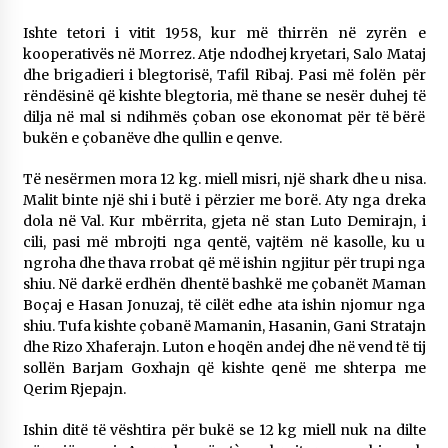
KALLARATI NË AKSIONET KOMBËTARE PËR
RINDËRTIMIN E VENDIT – NGA ÇIZE XHAFERAJ
Ishte tetori i vitit 1958,
kur më thirrën në zyrën e
22/09/2025
kooperativës në Morrez. Atje ndodhej kryetari, Salo Mataj
dhe brigadieri i blegtorisë, Tafil Ribaj. Pasi më folën për
– ËNGJËLL HASIMAJ – “KUJTIMET E MIA PËR
rëndësinë që kishte blegtoria, më thane se nesër duhej të
KALLARATIN SI MËSUES I MATEMATIKËS, POR
dilja në mal si ndihmës çoban ose ekonomat për të bërë
EDHE SI NJË BANOR I PËRKOHSHËM I TIJ”
bukën e çobanëve dhe qullin e qenve.
12/09/2025
Të nesërmen mora 12 kg. miell misri, një shark dhe u nisa.
Gazeta Kallarati nr. 114
Malit binte një shi i butë i përzier me borë. Aty nga dreka
06/02/2025
dola në Val. Kur mbërrita, gjeta në stan Luto Demirajn, i
cili, pasi më mbrojti nga qentë, vajtëm në kasolle, ku u
ngroha dhe thava rrobat që më ishin ngjitur për trupi nga
shiu. Në darkë erdhën dhentë bashkë me çobanët Maman
Boçaj e Hasan Jonuzaj, të cilët edhe ata ishin njomur nga
shiu. Tufa kishte çobanë Mamanin, Hasanin, Gani Stratajn
dhe Rizo Xhaferajn. Luton e hoqën andej dhe në vend të tij
sollën Barjam Goxhajn që kishte qenë me shterpa me
Qerim Rjepajn.
Ishin ditë të vështira për bukë se 12 kg miell nuk na dilte