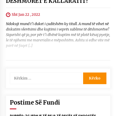
DËSHMORËT E KALLARATIT?
Sht Jan 22 , 2022
Ndokujt mund t’i duket i çuditshëm ky titull. A mund të vihet në
diskutim vlerësimi dhe kujtimi i veprës sublime të dëshmorëve?
Sigurisht që jo, por për t’i dhënë kuptim më të plotë kësaj pyetje,
le të njihemi me marerialin e mëposhtëm. Ashtu si edhe vite më
parë në faqet […]
Kërko
për:
Postime Së Fundi
DURRËS: ZGJEDHJE TË REJA TË DEGËS SË SHOQATËS