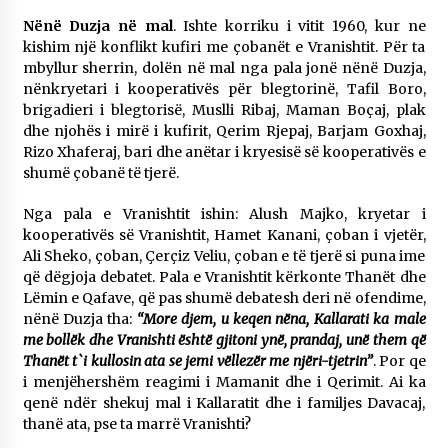
Nënë Duzja në mal
. Ishte korriku i vitit 1960, kur ne
kishim një konflikt kufiri me çobanët e Vranishtit. Për ta
mbyllur sherrin, dolën në mal nga pala jonë nënë Duzja,
nënkryetari i kooperativës për blegtorinë, Tafil Boro,
brigadieri i blegtorisë, Muslli Ribaj, Maman Boçaj, plak
dhe njohës i mirë i kufirit, Qerim Rjepaj, Barjam Goxhaj,
Rizo Xhaferaj, bari dhe anëtar i kryesisë së kooperativës e
shumë çobanë të tjerë.
Nga pala e Vranishtit ishin: Alush Majko, kryetar i
kooperativës së Vranishtit, Hamet Kanani, çoban i vjetër,
Ali Sheko, çoban, Çerçiz Veliu, çoban e të tjerë si puna ime
që dëgjoja debatet. Pala e Vranishtit kërkonte Thanët dhe
Lëmin e Qafave, që pas shumë debatesh deri në ofendime,
nënë Duzja tha:
“More djem, u keqen nëna, Kallarati ka male
me bollëk dhe Vranishti është gjitoni ynë, prandaj, unë them që
Thanët t`i kullosin ata se jemi vëllezër me njëri-tjetrin”
. Por qe
i menjëhershëm reagimi i Mamanit dhe i Qerimit. Ai ka
qenë ndër shekuj mal i Kallaratit dhe i familjes Davacaj,
thanë ata, pse ta marrë Vranishti?