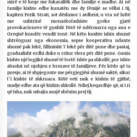
mirë e të keqe me fukarallëk dhe familje e madhe. Ai në
familje kishte edhe kunatën me dy fëmijë se vëllai i tij,
kapiten Ferik Strati, sot dëshmor i atdheut, u vra në luftë
me ushtrinë monarkofashiste greke gjatë
provokacioneve të gushtit 1949 të ndërmarra nga ana e
Greqisë kundër vendit tonë. Në këto kushte ishin shumë
shtrënguar nga ekonomia, sepse kooperativa ndante
shumë pak lekë, fillimisht 7 lekë për ditë pune dhe pastaj,
gradualisht erdhi duke u rritur vlera për ditë pune. Ganiu
kishte një logjikë shumë të fortë. Ishte pa shkollë, por ishte
absolut në njohjen e brezave të familjeve. Për këdo që ta
pyesje, ai të shpjegonte me përgjegjësi shumë saktë, sikur
t`i kishte të shkruara. Këtë veti nuk e kishin të gjithë,
madje edhe ata që kishin shkollë. Ndiej keqardhje që, si i ri
që isha, nuk mbajta asnjë shënim prej tij.