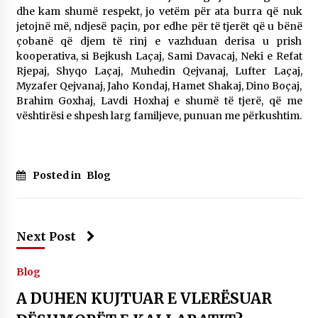
dhe kam shumë respekt, jo vetëm për ata burra që nuk
jetojnë më, ndjesë paçin, por edhe për të tjerët që u bënë
çobanë që djem të rinj e vazhduan derisa u prish
kooperativa, si Bejkush Laçaj, Sami Davacaj, Neki e Refat
Rjepaj, Shyqo Laçaj, Muhedin Qejvanaj, Lufter Laçaj,
Myzafer Qejvanaj, Jaho Kondaj, Hamet Shakaj, Dino Boçaj,
Brahim Goxhaj, Lavdi Hoxhaj e shumë të tjerë, që me
vështirësi e shpesh larg familjeve, punuan me përkushtim.
Posted in
Blog
Next Post
Blog
A DUHEN KUJTUAR E VLERËSUAR