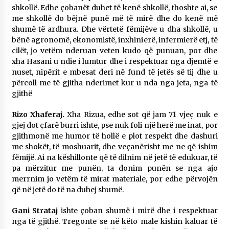
shkollë. Edhe çobanët duhet të kenë shkollë, thoshte ai, se
me shkollë do bëjnë punë më të mirë dhe do kenë më
shumë të ardhura. Dhe vërtetë fëmijëve u dha shkollë, u
bënë agronomë, ekonomistë, inxhinierë, infermierë etj, të
cilët, jo vetëm nderuan veten kudo që punuan, por dhe
xha Hasani u ndie i lumtur dhe i respektuar nga djemtë e
nuset, nipërit e mbesat deri në fund të jetës së tij dhe u
përcoll me të gjitha nderimet kur u nda nga jeta, nga të
gjithë
Rizo Xhaferaj.
Xha Rizua, edhe sot që jam 71 vjeç nuk e
gjej dot çfarë burri ishte, pse nuk foli një herë me inat, por
gjithmonë me humor të hollë e plot respekt dhe dashuri
me shokët, të moshuarit, dhe veçanërisht me ne që ishim
fëmijë. Ai na këshillonte që të dilnim në jetë të edukuar, të
pa mërzitur me punën, ta donim punën se nga ajo
merrnim jo vetëm të mirat materiale, por edhe përvojën
që në jetë do të na duhej shumë.
Gani Strataj
ishte çoban shumë i mirë dhe i respektuar
nga të gjithë. Tregonte se në këto male kishin kaluar të