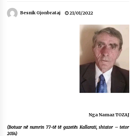
NË KALLARAT, NË “FSHATIN E DJEGUR” U
ZHVILLUA EDICIONI I TRETË I PIKNIKU
Besnik Gjonbrataj
21/01/2022
PRANVEROR
26/05/2026
Gazeta Kallarati nr. 117
03/05/2026
Gazeta Kallarati nr. 116
28/01/2026
Mbi kockat e martirëve ngrihet Atdheu
17/10/2025
Gazeta Kallarati nr. 115
14/10/2025
Faksimilet e një 83 vjetori lufte: Çfarë shkruan
Nga Namaz TOZAJ
Vexhi Buharaja për Heroin e Popullit, Mumin
Selami.
(Botuar në numrin 77-të të gazetës Kallarati, shtator – tetor
04/10/2025
2014)