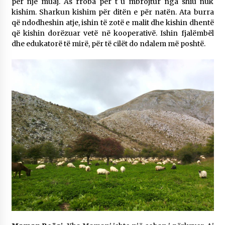
për një muaj. As rroba për t`u mbrojtur nga shiu nuk
kishim. Sharkun kishim për ditën e për natën. Ata burra
që ndodheshin atje, ishin të zotë e malit dhe kishin dhentë
që kishin dorëzuar vetë në kooperativë. Ishin fjalëmbël
dhe edukatorë të mirë, për të cilët do ndalem më poshtë.