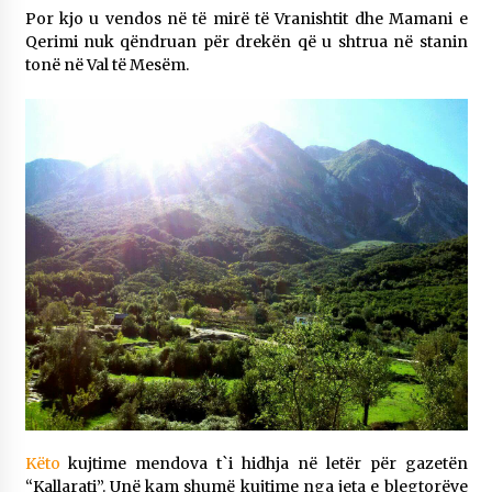
Por kjo u vendos në të mirë të Vranishtit dhe Mamani e
Qerimi nuk qëndruan për drekën që u shtrua në stanin
tonë në Val të Mesëm.
Këto
kujtime mendova t`i hidhja në letër për gazetën
“Kallarati”. Unë kam shumë kujtime nga jeta e blegtorëve