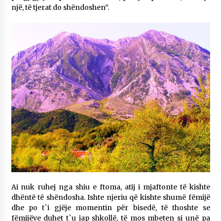
një, të tjerat do shëndoshen”.
Ai nuk ruhej nga shiu e ftoma, atij i mjaftonte të kishte
dhëntë të shëndosha. Ishte njeriu që kishte shumë fëmijë
dhe po t`i gjëje momentin për bisedë, të thoshte se
fëmijëve duhet t`u jap shkollë, të mos mbeten si unë pa