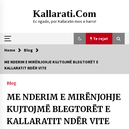
Skip
to
Kallarati.com
content
Ec ngado, por Kallaratin mos e harro!
Te rejat
Home
Blog
Te rejat
ME NDERIM E MIRËNJOHJE KUJTOJMË BLEGTORËT E
KALLARATIT NDËR VITE
DURRËS: ZGJEDHJE TË REJA TË DEGËS SË
SHOQATËS “KALLARATI”
16/07/2026
Blog
Gazeta Kallarati nr. 118
ME NDERIM E MIRËNJOHJE
07/07/2026
KUJTOJMË BLEGTORËT E
SI U ARRIT TË REALIZOHEJ PERLA FOLKLORIKE
“JANINËS Ç’I PANË SYTË”
KALLARATIT NDËR VITE
06/06/2026