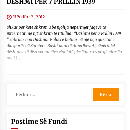
DESHMI PER 7 PRILLIN 1939
Hën Kor 2 , 2012
Shkas për këtë shkrim u be njohja nëpërmjet faqeve të
interrnetit me një shkrim të titulluar “Dëshmi për 7 Prillin 1939
” shkruar nga Dashnor Kaloçi e botuar në një nga gazetat e
diasporës në Shtetet e Bashkuara të Amerikës. Ai,nëpërmjet
dëshmive të disa veteranëve vlonjatë pjesëmarrës në qëndresën
ndaj […]
Kërko
për:
Postime Së Fundi