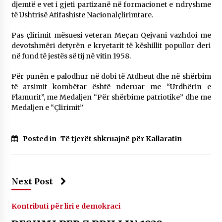
djemtë e vet i gjeti partizanë në formacionet e ndryshme
të Ushtrisë Atifashiste Nacionalçlirimtare.
Pas çlirimit mësuesi veteran Meçan Qejvani vazhdoi me
devotshmëri detyrën e kryetarit të këshillit popullor deri
në fund të jestës së tij në vitin 1958.
Për punën e palodhur në dobi të Atdheut dhe në shërbim
të arsimit kombëtar është nderuar me “Urdhërin e
Flamurit”, me Medaljen “Për shërbime patriotike” dhe me
Medaljen e “Çlirimit”
Posted in
Të tjerët shkruajnë për Kallaratin
Next Post
Kontributi për liri e demokraci