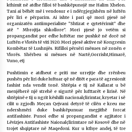
kthimit në atdhe filloi të bashkëpunojë me Halim Xhelon.
Tani ai bëhët më i vendosur e i ndërgjegjshëm në luftën
për liri e përparim. Ai ishte i pari që mori pjesë në
organizatën antiimperialiste “Shtizat e qytetërimit” dhe
atë ” Mbrojtja shkollore”. Mori pjesë jo vetëm si
propangandist por edhe luftëtar me pushkë në dorë në
Luftën e Vlotës të viti 1920. Mori pjesë aktive në Kongresin
Kombëtar të Lushnjës. Rifilloi përsëri mësues në zonën e
Vlorës. Shërbeu si mësues në Nartë,Gorrisht,Himarë,
Vuno, etj
Pushtimin e atdheut e priti me urrejtje dhe rrënbeu
pushën për liri duke luftuar që në ditët e para të agresionit
fashist nda vendit tonë. Shtëpia e tij në Kallarat u bë
menjëherë një strehë e sigurtë për lufttarët e lirisë. Në
shtëpinë e tij u ngrit këshilli nacionalçlirimtar, kryetar i së
cilit u zgjodh Meçan Qejvani detyrë të cilën e kreu me
ndershmëri duke bashkëpunuar megjithë forcat
antifashiste. Punoi edhe si propangandist e agjitator i
Lëvizjes Antifashiste Naionalçlirimtare në Kosovë dhe në
trojet shqiptare në Maqedoni. Kur u kthye andej, të tre