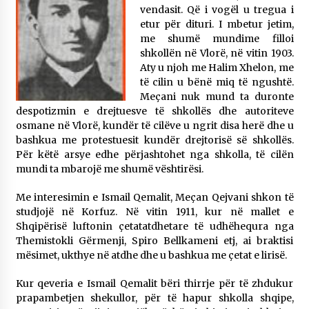
vendasit. Që i vogël u tregua i
KALLARATI NË AKSIONET KOMBËTARE PËR
RINDËRTIMIN E VENDIT – NGA ÇIZE XHAFERAJ
etur për dituri. I mbetur jetim,
22/09/2025
me shumë mundime filloi
shkollën në Vlorë, në vitin 1903.
– ËNGJËLL HASIMAJ – “KUJTIMET E MIA PËR
Aty u njoh me Halim Xhelon, me
KALLARATIN SI MËSUES I MATEMATIKËS, POR
të cilin u bënë miq të ngushtë.
EDHE SI NJË BANOR I PËRKOHSHËM I TIJ”
Meçani nuk mund ta duronte
12/09/2025
despotizmin e drejtuesve të shkollës dhe autoriteve
osmane në Vlorë, kundër të cilëve u ngrit disa herë dhe u
Gazeta Kallarati nr. 114
bashkua me protestuesit kundër drejtorisë së shkollës.
06/02/2025
Për këtë arsye edhe përjashtohet nga shkolla, të cilën
mundi ta mbarojë me shumë vështirësi.
Me interesimin e Ismail Qemalit, Meçan Qejvani shkon të
studjojë në Korfuz. Në vitin 1911, kur në mallet e
Shqipërisë luftonin çetatatdhetare të udhëhequra nga
Themistokli Gërmenji, Spiro Bellkameni etj, ai braktisi
mësimet, ukthye në atdhe dhe u bashkua me çetat e lirisë.
Kur qeveria e Ismail Qemalit bëri thirrje për të zhdukur
prapambetjen shekullor, për të hapur shkolla shqipe,