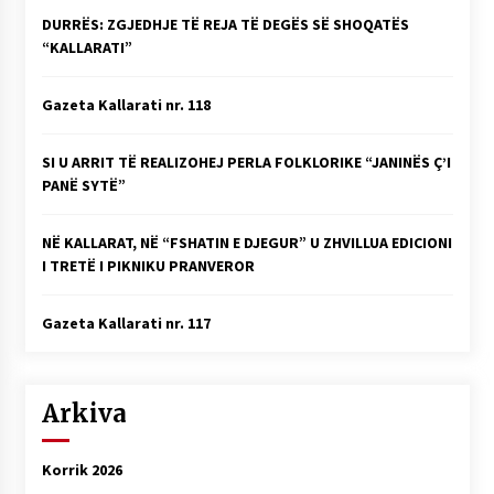
DURRËS: ZGJEDHJE TË REJA TË DEGËS SË SHOQATËS
“KALLARATI”
Gazeta Kallarati nr. 118
SI U ARRIT TË REALIZOHEJ PERLA FOLKLORIKE “JANINËS Ç’I
PANË SYTË”
NË KALLARAT, NË “FSHATIN E DJEGUR” U ZHVILLUA EDICIONI
I TRETË I PIKNIKU PRANVEROR
Gazeta Kallarati nr. 117
Arkiva
Korrik 2026