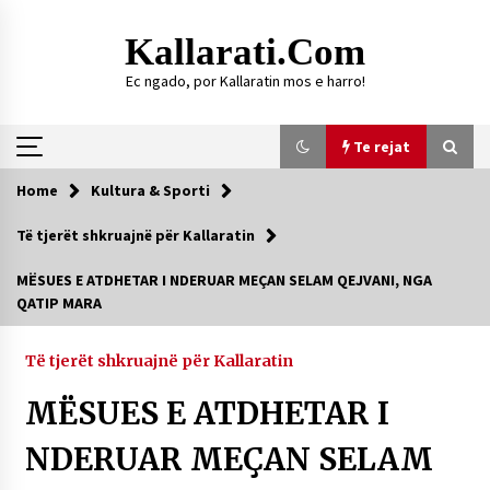
Skip
to
Kallarati.com
content
Ec ngado, por Kallaratin mos e harro!
Te rejat
Home
Kultura & Sporti
Te rejat
Të tjerët shkruajnë për Kallaratin
DURRËS: ZGJEDHJE TË REJA TË DEGËS SË
MËSUES E ATDHETAR I NDERUAR MEÇAN SELAM QEJVANI, NGA
SHOQATËS “KALLARATI”
QATIP MARA
16/07/2026
Gazeta Kallarati nr. 118
Të tjerët shkruajnë për Kallaratin
07/07/2026
MËSUES E ATDHETAR I
SI U ARRIT TË REALIZOHEJ PERLA FOLKLORIKE
“JANINËS Ç’I PANË SYTË”
NDERUAR MEÇAN SELAM
06/06/2026