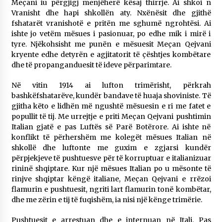
Meçani iu përgjigj menjëherë kësaj thirrje. Ai shkoi n
Vranisht dhe hapi shkollën aty. Nxënësit dhe gjithë
fshatarët vranishotë e pritën me sghumë ngrohtësi. Ai
ishte jo vetëm mësues i pasionuar, po edhe mik i mirë i
tyre. Njëkohsisht me punën e mësuesit Meçan Qejvani
kryente edhe detyrën e agjitatorit të çështjes kombëtare
dhe të propanganduesit të ideve përparimtare.
Në vitin 1914 ai lufton trimërisht, përkrah
bashkëfshatarëve, kundër bandave të huaja shoviniste. Të
gjitha këto e lidhën më ngushtë mësuesin e ri me fatet e
popullit të tij. Me urrejtje e priti Meçan Qejvani pushtimin
Italian gjatë e pas Luftës së Parë Botërore. Ai ishte në
konflikt të përhershëm me kolegët mësues Italian në
shkollë dhe luftonte me guxim e zgjarsi kundër
përpjekjeve të pushtuesve për të korruptuar e italianizuar
rininë shqiptare. Kur një mësues Italian po u mësonte të
rinjve shqiptar këngë italiane, Meçan Qejvani e rrëzoi
flamurin e pushtuesit, ngriti lart flamurin tonë kombëtar,
dhe me zërin e tij të fuqishëm, ia nisi një kënge trimërie.
Pushtuesit e arrestuan dhe e internuan në Itali. Pas