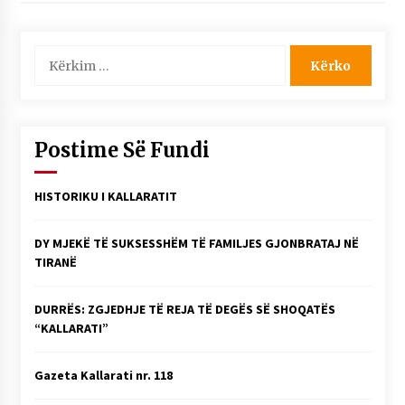
Kërko
për:
Postime Së Fundi
HISTORIKU I KALLARATIT
DY MJEKË TË SUKSESSHËM TË FAMILJES GJONBRATAJ NË
TIRANË
DURRËS: ZGJEDHJE TË REJA TË DEGËS SË SHOQATËS
“KALLARATI”
Gazeta Kallarati nr. 118