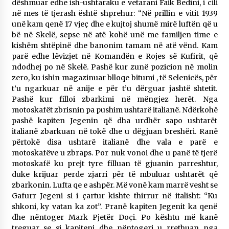
dëshmuar edhe ish-ushtaraku e vetarani Faik Bedini, i cili
në mes të tjerash është shprehur: “Në prillin e vitit 1939
unë kam qenë 17 vjeç dhe e kujtoj shumë mirë luftën që u
bë në Skelë, sepse në atë kohë unë me familjen time e
kishëm shtëpinë dhe banonim tamam në atë vënd. Kam
parë edhe lëvizjet në Komandën e Rojes së Kufirit, që
ndodhej po në Skelë. Pashë kur zunë pozicion në molin
zero, ku ishin magazinuar blloqe bitumi , të Selenicës, për
t’u ngarkuar në anije e për t’u dërguar jashtë shtetit.
Pashë kur filloi zbarkimi në mëngjez herët. Nga
motoskafët zbrisnin pa pushim ushtarë italianë. Ndërkohë
pashë kapiten Jegenin që dha urdhër sapo ushtarët
italianë zbarkuan në tokë dhe u dëgjuan breshëri. Ranë
përtokë disa ushtarë italianë dhe vala e parë e
motoskafëve u zbraps. Por nuk vonoi dhe u panë të tjerë
motoskafë ku prejt tyre filluan të gjuanin parreshtur,
duke krijuar perde zjarri për të mbuluar ushtarët që
zbarkonin. Lufta qe e ashpër. Më vonë kam marrë vesht se
Gafurr Jegeni si i çartur kishte thirrur në italisht: “Ku
shkoni, ky vatan ka zot”. Pranë kapiten Jegenit ka qenë
dhe nëntoger Mark Pjetër Doçi. Po kështu më kanë
treguar se si kapiteni dhe nëntogeri u rrethuan nga