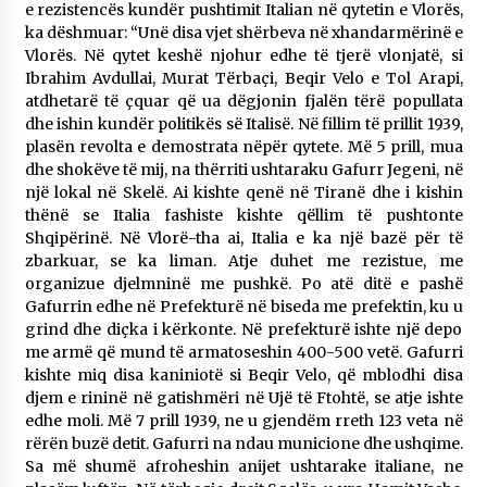
e rezistencës kundër pushtimit Italian në qytetin e Vlorës,
ka dëshmuar: “Unë disa vjet shërbeva në xhandarmërinë e
Vlorës. Në qytet keshë njohur edhe të tjerë vlonjatë, si
Ibrahim Avdullai, Murat Tërbaçi, Beqir Velo e Tol Arapi,
atdhetarë të çquar që ua dëgjonin fjalën tërë popullata
dhe ishin kundër politikës së Italisë. Në fillim të prillit 1939,
plasën revolta e demostrata nëpër qytete. Më 5 prill, mua
dhe shokëve të mij, na thërriti ushtaraku Gafurr Jegeni, në
një lokal në Skelë. Ai kishte qenë në Tiranë dhe i kishin
thënë se Italia fashiste kishte qëllim të pushtonte
Shqipërinë. Në Vlorë-tha ai, Italia e ka një bazë për të
zbarkuar, se ka liman. Atje duhet me rezistue, me
organizue djelmninë me pushkë. Po atë ditë e pashë
Gafurrin edhe në Prefekturë në biseda me prefektin, ku u
grind dhe diçka i kërkonte. Në prefekturë ishte një depo
me armë që mund të armatoseshin 400-500 vetë. Gafurri
kishte miq disa kaniniotë si Beqir Velo, që mblodhi disa
djem e rininë në gatishmëri në Ujë të Ftohtë, se atje ishte
edhe moli. Më 7 prill 1939, ne u gjendëm rreth 123 veta në
rërën buzë detit. Gafurri na ndau municione dhe ushqime.
Sa më shumë afroheshin anijet ushtarake italiane, ne