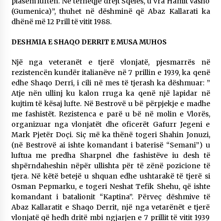
plasëm luftën. Në tërheqje drejt Sqelës, u vra Hamit Vasho
(Gumenica)”, thuhet në dëshminë që Abaz Kallarati ka
dhënë më 12 Prill të vitit 1988.
DESHMIA E SHAQO DERRIT E MUSA MUHOS
Një nga veteranët e tjerë vlonjatë, pjesmarrës në
rezistencën kundër italianëve në 7 prillin e 1939, ka qenë
edhe Shaqo Derri, i cili në mes të tjerash ka dëshmuar: ”
Atje nën ullinj ku kalon rruga ka qenë një lapidar në
kujtim të kësaj lufte. Në Bestrovë u bë përpjekje e madhe
me fashistët. Rezistenca e parë u bë në molin e Vlorës,
organizuar nga vlonjatët dhe oficerët Gafurr Jegeni e
Mark Pjetër Doçi. Siç më ka thënë togeri Shahin Jonuzi,
(në Bestrovë ai ishte komandant i baterisë “Semani”) u
luftua me predha Sharpnel dhe fashistëve iu desh të
shpërndaheshin nëpër ullishta për të zënë pozicione të
tjera. Në këtë betejë u shquan edhe ushtarakë të tjerë si
Osman Pepmarku, e togeri Neshat Tefik Shehu, që ishte
komandant i batalionit “Kaptina”. Përveç dëshmive të
Abaz Kallaratit e Shaqo Derrit, një nga vetarënët e tjerë
vlonjatë që hedh dritë mbi ngjarjen e 7 prillit të vitit 1939