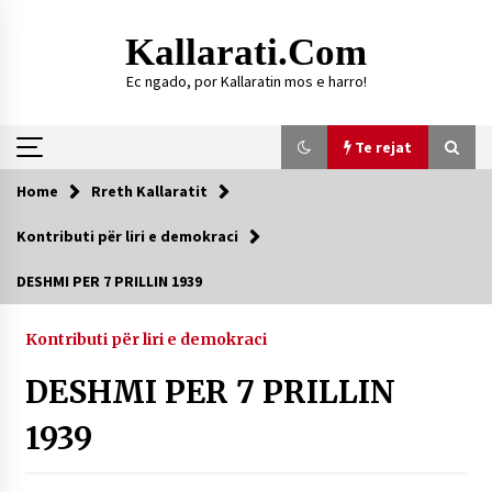
Skip
to
Kallarati.com
content
Ec ngado, por Kallaratin mos e harro!
Te rejat
Home
Rreth Kallaratit
Te rejat
Kontributi për liri e demokraci
HISTORIKU I KALLARATIT
DESHMI PER 7 PRILLIN 1939
09/08/2026
Kontributi për liri e demokraci
DY MJEKË TË SUKSESSHËM TË FAMILJES
GJONBRATAJ NË TIRANË
DESHMI PER 7 PRILLIN
09/08/2026
1939
DURRËS: ZGJEDHJE TË REJA TË DEGËS SË
SHOQATËS “KALLARATI”
16/07/2026