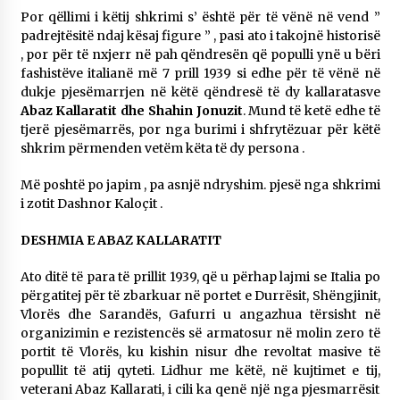
Por qëllimi i këtij shkrimi s’ është për të vënë në vend ”
14/10/2025
padrejtësitë ndaj kësaj figure ” , pasi ato i takojnë historisë
, por për të nxjerr në pah qëndresën që populli ynë u bëri
Faksimilet e një 83 vjetori lufte: Çfarë shkruan
Vexhi Buharaja për Heroin e Popullit, Mumin
fashistëve italianë më 7 prill 1939 si edhe për të vënë në
Selami.
dukje pjesëmarrjen në këtë qëndresë të dy kallaratasve
04/10/2025
Abaz Kallaratit dhe Shahin Jonuzit
. Mund të ketë edhe të
tjerë pjesëmarrës, por nga burimi i shfrytëzuar për këtë
KALLARATI NË AKSIONET KOMBËTARE PËR
shkrim përmenden vetëm këta të dy persona .
RINDËRTIMIN E VENDIT – NGA ÇIZE XHAFERAJ
22/09/2025
Më poshtë po japim , pa asnjë ndryshim. pjesë nga shkrimi
i zotit Dashnor Kaloçit .
DESHMIA E ABAZ KALLARATIT
Ato ditë të para të prillit 1939, që u përhap lajmi se Italia po
përgatitej për të zbarkuar në portet e Durrësit, Shëngjinit,
Vlorës dhe Sarandës, Gafurri u angazhua tërsisht në
organizimin e rezistencës së armatosur në molin zero të
portit të Vlorës, ku kishin nisur dhe revoltat masive të
popullit të atij qyteti. Lidhur me këtë, në kujtimet e tij,
veterani Abaz Kallarati, i cili ka qenë një nga pjesmarrësit