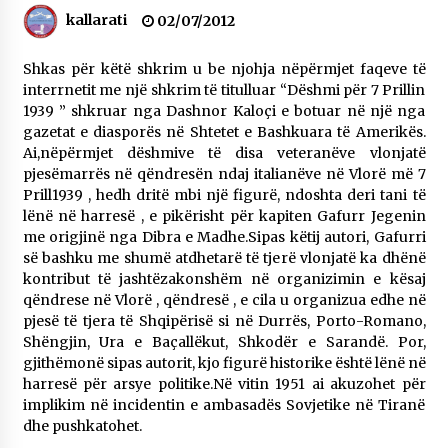
kallarati
Gazeta Kallarati nr. 118
02/07/2012
07/07/2026
Shkas për këtë shkrim u be njohja nëpërmjet faqeve të
SI U ARRIT TË REALIZOHEJ PERLA FOLKLORIKE
interrnetit me një shkrim të titulluar “Dëshmi për 7 Prillin
“JANINËS Ç’I PANË SYTË”
1939 ” shkruar nga Dashnor Kaloçi e botuar në një nga
06/06/2026
gazetat e diasporës në Shtetet e Bashkuara të Amerikës.
Ai,nëpërmjet dëshmive të disa veteranëve vlonjatë
NË KALLARAT, NË “FSHATIN E DJEGUR” U
pjesëmarrës në qëndresën ndaj italianëve në Vlorë më 7
ZHVILLUA EDICIONI I TRETË I PIKNIKU
Prill1939 , hedh dritë mbi një figurë, ndoshta deri tani të
PRANVEROR
lënë në harresë , e pikërisht për kapiten Gafurr Jegenin
26/05/2026
me origjinë nga Dibra e Madhe.Sipas këtij autori, Gafurri
së bashku me shumë atdhetarë të tjerë vlonjatë ka dhënë
Gazeta Kallarati nr. 117
kontribut të jashtëzakonshëm në organizimin e kësaj
03/05/2026
qëndrese në Vlorë , qëndresë , e cila u organizua edhe në
pjesë të tjera të Shqipërisë si në Durrës, Porto-Romano,
Gazeta Kallarati nr. 116
Shëngjin, Ura e Baçallëkut, Shkodër e Sarandë. Por,
28/01/2026
gjithëmonë sipas autorit, kjo figurë historike është lënë në
harresë për arsye politike.Në vitin 1951 ai akuzohet për
Mbi kockat e martirëve ngrihet Atdheu
implikim në incidentin e ambasadës Sovjetike në Tiranë
17/10/2025
dhe pushkatohet.
Gazeta Kallarati nr. 115