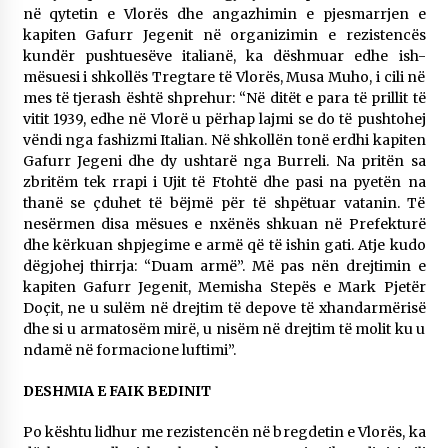
në qytetin e Vlorës dhe angazhimin e pjesmarrjen e
kapiten Gafurr Jegenit në organizimin e rezistencës
kundër pushtuesëve italianë, ka dëshmuar edhe ish-
mësuesi i shkollës Tregtare të Vlorës, Musa Muho, i cili në
mes të tjerash është shprehur: “Në ditët e para të prillit të
vitit 1939, edhe në Vlorë u përhap lajmi se do të pushtohej
vëndi nga fashizmi Italian. Në shkollën tonë erdhi kapiten
Gafurr Jegeni dhe dy ushtarë nga Burreli. Na pritën sa
zbritëm tek rrapi i Ujit të Ftohtë dhe pasi na pyetën na
thanë se çduhet të bëjmë për të shpëtuar vatanin. Të
nesërmen disa mësues e nxënës shkuan në Prefekturë
dhe kërkuan shpjegime e armë që të ishin gati. Atje kudo
dëgjohej thirrja: “Duam armë”. Më pas nën drejtimin e
kapiten Gafurr Jegenit, Memisha Stepës e Mark Pjetër
Doçit, ne u sulëm në drejtim të depove të xhandarmërisë
dhe si u armatosëm mirë, u nisëm në drejtim të molit ku u
ndamë në formacione luftimi”.
DESHMIA E FAIK BEDINIT
Po kështu lidhur me rezistencën në bregdetin e Vlorës, ka