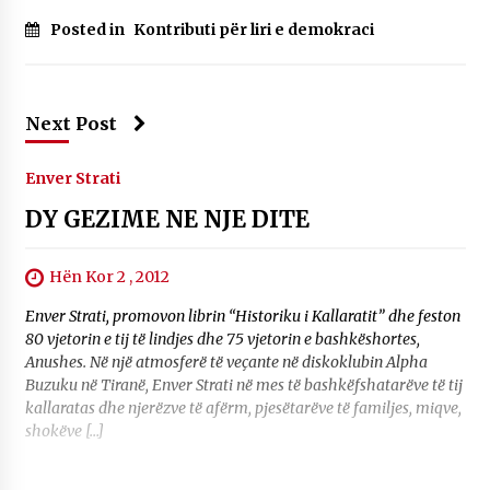
Posted in
Kontributi për liri e demokraci
Next Post
Enver Strati
DY GEZIME NE NJE DITE
Hën Kor 2 , 2012
Enver Strati, promovon librin “Historiku i Kallaratit” dhe feston
80 vjetorin e tij të lindjes dhe 75 vjetorin e bashkëshortes,
Anushes. Në një atmosferë të veçante në diskoklubin Alpha
Buzuku në Tiranë, Enver Strati në mes të bashkëfshatarëve të tij
kallaratas dhe njerëzve të afërm, pjesëtarëve të familjes, miqve,
shokëve […]