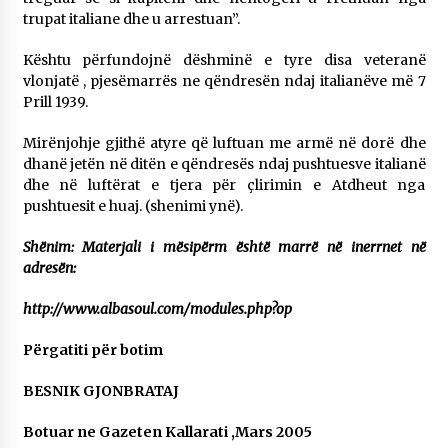
trupat italiane dhe u arrestuan”.
Kështu përfundojnë dëshminë e tyre disa veteranë
vlonjatë , pjesëmarrës ne qëndresën ndaj italianëve më 7
Prill 1939.
Mirënjohje gjithë atyre që luftuan me armë në dorë dhe
dhanë jetën në ditën e qëndresës ndaj pushtuesve italianë
dhe në luftërat e tjera për çlirimin e Atdheut nga
pushtuesit e huaj. (shenimi ynë).
Shënim: Materjali i mësipërm është marrë në inerrnet në
adresën:
http://www.albasoul.com/modules.php?op
Përgatiti për botim
BESNIK GJONBRATAJ
Botuar ne Gazeten Kallarati ,Mars 2005