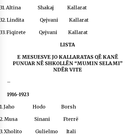
31.
Altina Shakaj Kallarat
32.
Lindita Qejvani Kallarat
33.
Fiqirete Qejvani Kallarat
LISTA
E MESUESVE JO KALLARATAS QË KANË
PUNUAR NË SHKOLLËN “MUMIN SELAMI”
NDËR VITE
–
1916-1923
1.
Jaho Hodo Borsh
2.
Musa Sinani Fterrë
3.
Xholito Gulielmo Itali