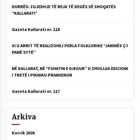
DURRËS: ZGJEDHJE TË REJA TË DEGËS SË SHOQATËS
“KALLARATI”
Gazeta Kallarati nr. 118
SI U ARRIT TË REALIZOHEJ PERLA FOLKLORIKE “JANINËS Ç’I
PANË SYTË”
NË KALLARAT, NË “FSHATIN E DJEGUR” U ZHVILLUA EDICIONI
I TRETË I PIKNIKU PRANVEROR
Gazeta Kallarati nr. 117
Arkiva
Korrik 2026