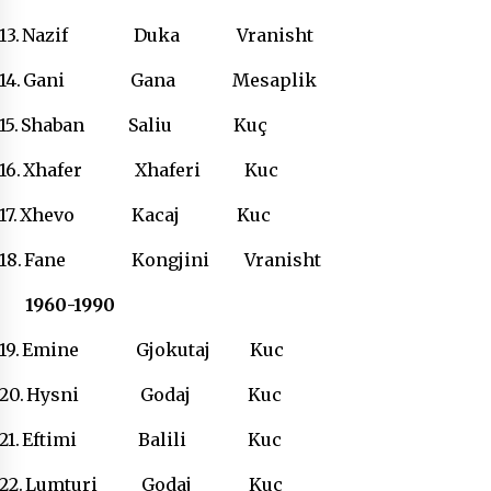
13.
Nazif Duka Vranisht
14.
Gani Gana Mesaplik
15.
Shaban Saliu Kuç
16.
Xhafer Xhaferi Kuc
17.
Xhevo Kacaj Kuc
18.
Fane Kongjini Vranisht
1960-1990
19.
Emine Gjokutaj Kuc
20.
Hysni Godaj Kuc
21.
Eftimi Balili Kuc
22.
Lumturi Godaj Kuc