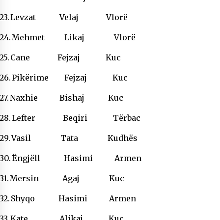
23.
Levzat Velaj Vlorë
24.
Mehmet Likaj Vlorë
25.
Cane Fejzaj Kuc
26.
Pikërime Fejzaj Kuc
27.
Naxhie Bishaj Kuc
28.
Lefter Beqiri Tërbac
29.
Vasil Tata Kudhës
30.
Ëngjëll Hasimi Armen
31.
Mersin Agaj Kuc
32.
Shyqo Hasimi Armen
33.
Kate Alikaj Kuc