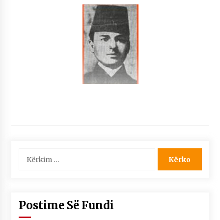
Kërko
për:
Postime Së Fundi