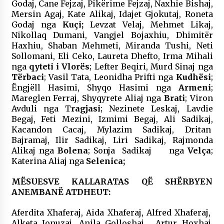
Godaj, Cane Fejzaj, Pikërime Fejzaj, Naxhie Bishaj,
Mersin Agaj, Kate Alikaj, Idajet Gjokutaj, Roneta
Godaj nga
Kuçi;
Levzat Velaj, Mehmet Likaj,
Nikollaq Dumani, Vangjel Bojaxhiu, Dhimitër
Haxhiu, Shaban Mehmeti, Miranda Tushi, Neti
Sollomani, Eli Ceko, Laureta Dhefto, Irma Mihali
nga
qyteti i Vlorës
; Lefter Beqiri, Murd Sinaj nga
Tërbaci
; Vasil Tata, Leonidha Prifti nga
Kudhësi
;
Ëngjëll Hasimi, Shyqo Hasimi nga
Armeni
;
Mareglen Ferraj, Shyqyrete Aliaj nga
Brati
; Viron
Avduli nga T
ragjasi
; Nezinete Leskaj, Lavdie
Begaj, Feti Mezini, Izmimi Begaj, Ali Sadikaj,
Kacandon Cacaj, Mylazim Sadikaj, Dritan
Bajramaj, Ilir Sadikaj, Liri Sadikaj, Rajmonda
Alikaj nga
Bolena
; Sonja Sadikaj nga
Velça
;
Katerina Aliaj nga
Selenica;
MËSUESVE KALLARATAS QË SHËRBYEN
ANEMBANË ATDHEUT:
Aferdita Xhaferaj, Aida Xhaferaj, Alfred Xhaferaj,
Alketa Jonuzaj, Anila Golloshaj, Artur Hoxhaj,