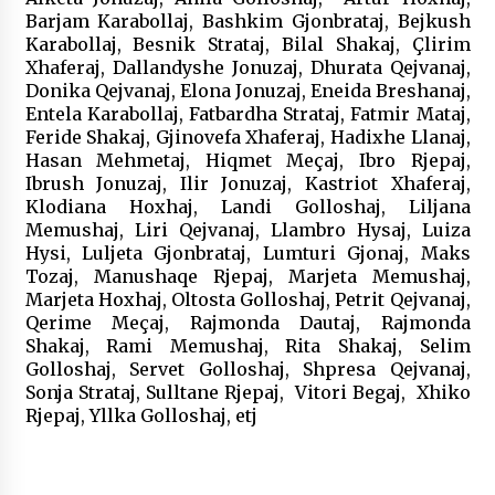
Barjam Karabollaj, Bashkim Gjonbrataj, Bejkush
Karabollaj, Besnik Strataj, Bilal Shakaj, Çlirim
Xhaferaj, Dallandyshe Jonuzaj, Dhurata Qejvanaj,
Donika Qejvanaj, Elona Jonuzaj, Eneida Breshanaj,
Entela Karabollaj, Fatbardha Strataj, Fatmir Mataj,
Feride Shakaj, Gjinovefa Xhaferaj, Hadixhe Llanaj,
Hasan Mehmetaj, Hiqmet Meçaj, Ibro Rjepaj,
Ibrush Jonuzaj, Ilir Jonuzaj, Kastriot Xhaferaj,
Klodiana Hoxhaj, Landi Golloshaj, Liljana
Memushaj, Liri Qejvanaj, Llambro Hysaj, Luiza
Hysi, Luljeta Gjonbrataj, Lumturi Gjonaj, Maks
Tozaj, Manushaqe Rjepaj, Marjeta Memushaj,
Marjeta Hoxhaj, Oltosta Golloshaj, Petrit Qejvanaj,
Qerime Meçaj, Rajmonda Dautaj, Rajmonda
Shakaj, Rami Memushaj, Rita Shakaj, Selim
Golloshaj, Servet Golloshaj, Shpresa Qejvanaj,
Sonja Strataj, Sulltane Rjepaj, Vitori Begaj, Xhiko
Rjepaj, Yllka Golloshaj, etj