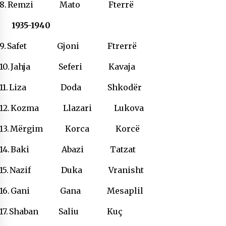
8.
Remzi Mato Fterrë
KALLARATI NË AKSIONET KOMBËTARE PËR
RINDËRTIMIN E VENDIT – NGA ÇIZE XHAFERAJ
1935-1940
22/09/2025
9.
Safet Gjoni Ftrerrë
– ËNGJËLL HASIMAJ – “KUJTIMET E MIA PËR
KALLARATIN SI MËSUES I MATEMATIKËS, POR
EDHE SI NJË BANOR I PËRKOHSHËM I TIJ”
10.
Jahja Seferi Kavaja
12/09/2025
11.
Liza Doda Shkodër
Gazeta Kallarati nr. 114
06/02/2025
12.
Kozma Llazari Lukova
13.
Mërgim Korca Korcë
14.
Baki Abazi Tatzat
15.
Nazif Duka Vranisht
16.
Gani Gana Mesaplil
17.
Shaban Saliu Kuç