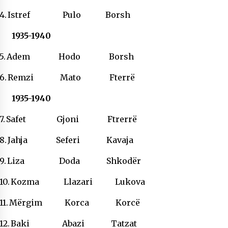
4.
Istref Pulo Borsh
1935-1940
5.
Adem Hodo Borsh
6.
Remzi Mato Fterrë
1935-1940
7.
Safet Gjoni Ftrerrë
8.
Jahja Seferi Kavaja
9.
Liza Doda Shkodër
10.
Kozma Llazari Lukova
11.
Mërgim Korca Korcë
12.
Baki Abazi Tatzat