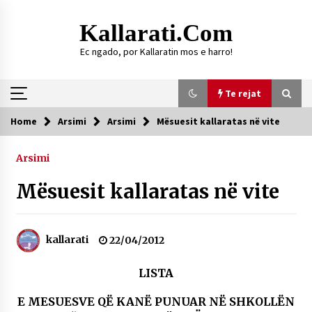
Skip
to
Kallarati.com
content
Ec ngado, por Kallaratin mos e harro!
Te rejat
Home
Arsimi
Arsimi
Mësuesit kallaratas në vite
Te rejat
Arsimi
DURRËS: ZGJEDHJE TË REJA TË DEGËS SË
SHOQATËS “KALLARATI”
Mësuesit kallaratas në vite
16/07/2026
Gazeta Kallarati nr. 118
kallarati
22/04/2012
07/07/2026
SI U ARRIT TË REALIZOHEJ PERLA FOLKLORIKE
LISTA
“JANINËS Ç’I PANË SYTË”
06/06/2026
E MESUESVE QË KANË PUNUAR NË SHKOLLËN