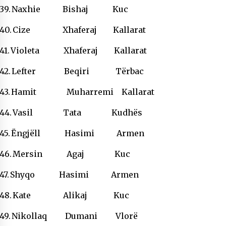
39.
Naxhie Bishaj Kuc
40.
Cize Xhaferaj Kallarat
41.
Violeta Xhaferaj Kallarat
42.
Lefter Beqiri Tërbac
43.
Hamit Muharremi Kallarat
44.
Vasil Tata Kudhës
45.
Ëngjëll Hasimi Armen
46.
Mersin Agaj Kuc
47.
Shyqo Hasimi Armen
48.
Kate Alikaj Kuc
49.
Nikollaq Dumani Vlorë