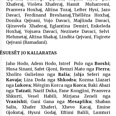
Xhaferaj, Violeta Xhaferaj, Hamit Muharremi,
Pranvera Hoxhaj, Altina Tozaj, Lefter Hysi, Jazo
Davaci, Ferdinand Breshanaj,Thëllëza Hoxhaj,
Donika Qejvani, Vojo Davaci, Majlinda Davaci,
Gjinovefa Xhaferaj, Eglantina Demiri, Enkeleda
Hoxhaj, Vojsava Davaci, Nezinete Davaci, Selvi
Mehmetaj, Altina Shakaj, Lindita Qejvani, Fiqirete
Qejvani (Ramadani).
ËSUESËT JO KALLARATAS
Jaho Hodo, Adem Hodo, Istref Pulo nga
Borshi;
Musa Sinani, Safet Gjoni, Remzi Mato nga
Fterra
;
Xholito Gulielmo nga
Italia
; Jahja Seferi nga
Kavaja;
Liza Doda nga
Shkodra
; Kozma Llazari
nga
Lukova
; Mërgim Korca nga
Korca
; Baki Abazi
nga
Tatzati
; Nazif Duka, Fane Kongjini, Pranvera
Shkurti, Vesel Habili, Mirjana Zeneli nga
Vranishti
; Gani Gana nga
Mesapliku
; Shaban
Saliu, Xhafer Xhaferi, Xhevo Kacaj, Emine
Gjokutaj, Hysni Godaj, Eftimi Balili, Lumturi