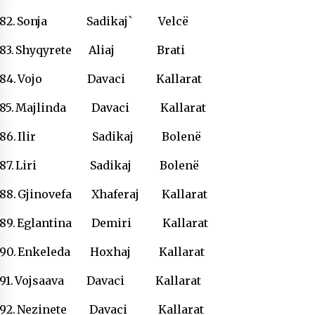
82.
Sonja Sadikaj` Velcë
83.
Shyqyrete Aliaj Brati
84.
Vojo Davaci Kallarat
85.
Majlinda Davaci Kallarat
86.
Ilir Sadikaj Bolenë
87.
Liri Sadikaj Bolenë
88.
Gjinovefa Xhaferaj Kallarat
89.
Eglantina Demiri Kallarat
90.
Enkeleda Hoxhaj Kallarat
91.
Vojsaava Davaci Kallarat
92.
Nezinete Davaci Kallarat