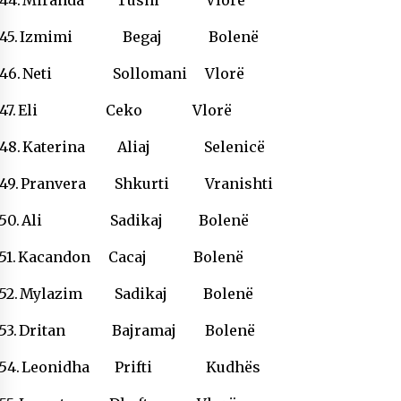
44.
Miranda Tushi Vlorë
45.
Izmimi Begaj Bolenë
46.
Neti Sollomani Vlorë
47.
Eli Ceko Vlorë
48.
Katerina Aliaj Selenicë
49.
Pranvera Shkurti Vranishti
50.
Ali Sadikaj Bolenë
51.
Kacandon Cacaj Bolenë
52.
Mylazim Sadikaj Bolenë
53.
Dritan Bajramaj Bolenë
54.
Leonidha Prifti Kudhës