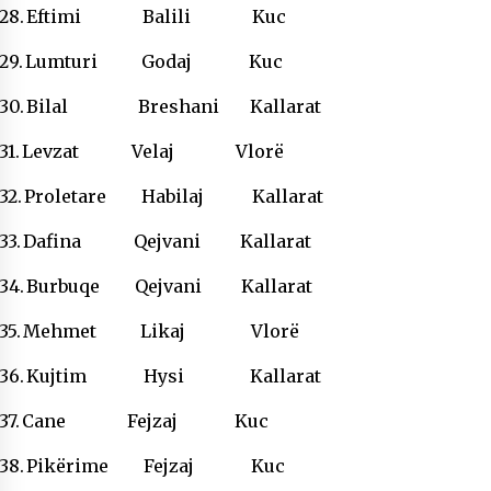
28.
Eftimi Balili Kuc
29.
Lumturi Godaj Kuc
30.
Bilal Breshani Kallarat
31.
Levzat Velaj Vlorë
32.
Proletare Habilaj Kallarat
33.
Dafina Qejvani Kallarat
34.
Burbuqe Qejvani Kallarat
35.
Mehmet Likaj Vlorë
36.
Kujtim Hysi Kallarat
37.
Cane Fejzaj Kuc
38.
Pikërime Fejzaj Kuc