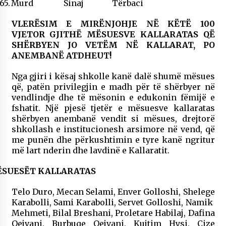
65.
Murd Sinaj Tërbaci
VLERËSIM E MIRËNJOHJE NË KËTË 100
VJETOR GJITHË MËSUESVE KALLARATAS QË
SHËRBYEN JO VETËM NË KALLARAT, PO
ANEMBANË ATDHEUT!
Nga gjiri i kësaj shkolle kanë dalë shumë mësues
që, patën privilegjin e madh për të shërbyer në
vendlindje dhe të mësonin e edukonin fëmijë e
fshatit. Një pjesë tjetër e mësuesve kallaratas
shërbyen anembanë vendit si mësues, drejtorë
shkollash e institucionesh arsimore në vend, që
me punën dhe përkushtimin e tyre kanë ngritur
më lart nderin dhe lavdinë e Kallaratit.
SUESËT KALLARATAS
Telo Duro, Mecan Selami, Enver Golloshi, Shelege
Karabolli, Sami Karabolli, Servet Golloshi, Namik
Mehmeti, Bilal Breshani, Proletare Habilaj, Dafina
Qejvani, Burbuqe Qejvani, Kujtim Hysi, Çize