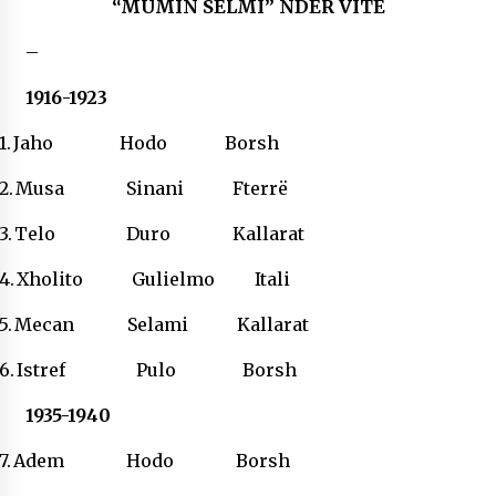
“MUMIN SELMI” NDËR VITE
NË KALLARAT, NË “FSHATIN E DJEGUR” U
ZHVILLUA EDICIONI I TRETË I PIKNIKU
–
PRANVEROR
26/05/2026
1916-1923
Gazeta Kallarati nr. 117
1.
Jaho Hodo Borsh
03/05/2026
2.
Musa Sinani Fterrë
Gazeta Kallarati nr. 116
28/01/2026
3.
Telo Duro Kallarat
Mbi kockat e martirëve ngrihet Atdheu
4.
Xholito Gulielmo Itali
17/10/2025
5.
Mecan Selami Kallarat
Gazeta Kallarati nr. 115
14/10/2025
6.
Istref Pulo Borsh
Faksimilet e një 83 vjetori lufte: Çfarë shkruan
1935-1940
Vexhi Buharaja për Heroin e Popullit, Mumin
Selami.
7.
Adem Hodo Borsh
04/10/2025