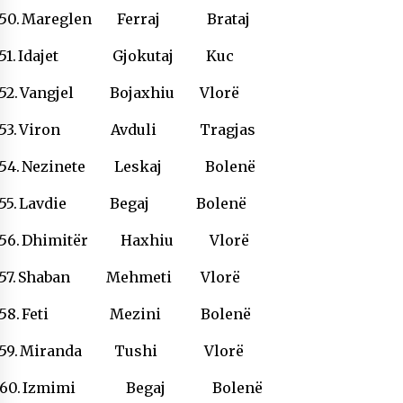
50.
Mareglen Ferraj Brataj
51.
Idajet Gjokutaj Kuc
52.
Vangjel Bojaxhiu Vlorë
53.
Viron Avduli Tragjas
54.
Nezinete Leskaj Bolenë
55.
Lavdie Begaj Bolenë
56.
Dhimitër Haxhiu Vlorë
57.
Shaban Mehmeti Vlorë
58.
Feti Mezini Bolenë
59.
Miranda Tushi Vlorë
60.
Izmimi Begaj Bolenë