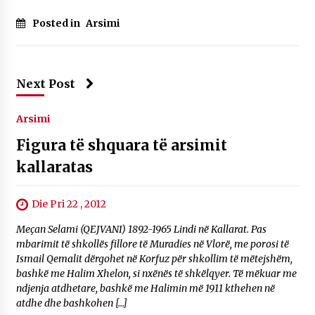
Posted in
Arsimi
Next Post
Arsimi
Figura të shquara të arsimit
kallaratas
Die Pri 22 , 2012
Meçan Selami (QEJVANI) 1892-1965 Lindi në Kallarat. Pas
mbarimit të shkollës fillore të Muradies në Vlorë, me porosi të
Ismail Qemalit dërgohet në Korfuz për shkollim të mëtejshëm,
bashkë me Halim Xhelon, si nxënës të shkëlqyer. Të mëkuar me
ndjenja atdhetare, bashkë me Halimin më 1911 kthehen në
atdhe dhe bashkohen […]