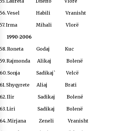
55.
Laureta Dhefto Vlorë
56.
Vesel Habili Vranisht
57.
Irma Mihali Vlorë
1990-2006
58.
Roneta Godaj Kuc
59.
Rajmonda Alikaj Bolenë
60.
Sonja Sadikaj` Velcë
61.
Shyqyrete Aliaj Brati
62.
Ilir Sadikaj Bolenë
63.
Liri Sadikaj Bolenë
64.
Mirjana Zeneli Vranisht