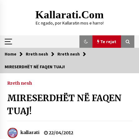
Skip
to
Kallarati.com
content
Ec ngado, por Kallaratin mos e harro!
Te rejat
Home
Rreth nesh
Rreth nesh
Te rejat
MIRESERDHËT NË FAQEN TUAJ!
DURRËS: ZGJEDHJE TË REJA TË DEGËS SË
SHOQATËS “KALLARATI”
Rreth nesh
16/07/2026
MIRESERDHËT NË FAQEN
Gazeta Kallarati nr. 118
07/07/2026
TUAJ!
SI U ARRIT TË REALIZOHEJ PERLA FOLKLORIKE
“JANINËS Ç’I PANË SYTË”
06/06/2026
kallarati
22/04/2012