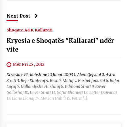
Next Post
Shoqata A&K Kallarati
Kryesia e Shoqatës "Kallarati" ndër
vite
Mër Pri 25 , 2012
Kryesia e Përkohshme 12 Janar 2003 1. Alem Qejvani 2. Astrit
Strati 3. Bejo Xhaferaj 4. Besnik Mataj 5. Bexhet Jonuzaj 6. Bujar
Laçaj 7. Dallandyshe Haxhiraj 8. Edmond Strati 9. Enver
Golloshaj 10. Enver Strati 11. Gafur Shameti 12. Lefter Qejvanaj
13. Llano Llanaj 14. Mevlan Habili 15. Petrit […]