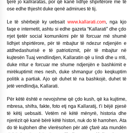
tjerë jo kallraratas, por që kanë lidhje shpirtërore me të
ose edhe thjesht duke qenë admirues të tij.
Le të shërbejë ky uebsait
www.kallarati.com
, nga kjo
faqe e internetit, ashtu si edhe gazeta “Kallarati” dhe çdo
rrjet tjetër social komunikimi për të forcuar më shumë
lidhjet shpirtërore, për të mbajtur të ndezur ndjenjën e
atdhedashurisë e të patriotizmit, për të mbajtur në
kujtesën Tuaj vendlindjen, Kallaratin që u lindi dhe u rriti,
duke rritur e forcuar me shume ndjenjën e bashkimit e
mirëkuptimit mes nesh, duke shmangur çdo keqkuptim
politik a partiak. Ajo që duhet të na bashkojë, duhet të
jetë vendlindja, Kallarati.
Për këtë është e nevojshme që çdo kush, që ka kujtime,
mbresa, shifra, fakte, foto etj nga Kallaratij, t’i bëjë pjesë
të këtij uebsaiti. Vetëm në këtë mënyrë, historia dhe
njerëzit që kanë bërë këtë histori, nuk do të harrohen. Ata
do të kujtohen dhe vlerësohen për atë çfarë ata mundën