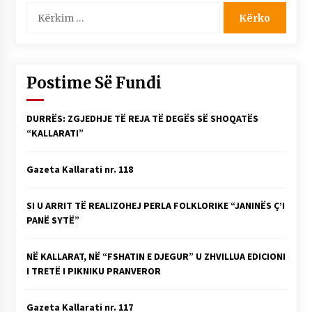
Kërko
për:
Postime Së Fundi
DURRËS: ZGJEDHJE TË REJA TË DEGËS SË SHOQATËS
“KALLARATI”
Gazeta Kallarati nr. 118
SI U ARRIT TË REALIZOHEJ PERLA FOLKLORIKE “JANINËS Ç’I
PANË SYTË”
NË KALLARAT, NË “FSHATIN E DJEGUR” U ZHVILLUA EDICIONI
I TRETË I PIKNIKU PRANVEROR
Gazeta Kallarati nr. 117