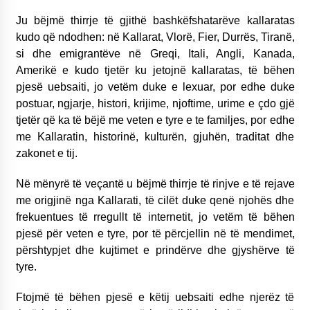
KALLARATI NË AKSIONET KOMBËTARE PËR
Ju bëjmë thirrje të gjithë bashkëfshatarëve kallaratas
RINDËRTIMIN E VENDIT – NGA ÇIZE XHAFERAJ
22/09/2025
kudo që ndodhen: në Kallarat, Vlorë, Fier, Durrës, Tiranë,
si dhe emigrantëve në Greqi, Itali, Angli, Kanada,
– ËNGJËLL HASIMAJ – “KUJTIMET E MIA PËR
Amerikë e kudo tjetër ku jetojnë kallaratas, të bëhen
KALLARATIN SI MËSUES I MATEMATIKËS, POR
pjesë uebsaiti, jo vetëm duke e lexuar, por edhe duke
EDHE SI NJË BANOR I PËRKOHSHËM I TIJ”
12/09/2025
postuar, ngjarje, histori, krijime, njoftime, urime e çdo gjë
tjetër që ka të bëjë me veten e tyre e te familjes, por edhe
Gazeta Kallarati nr. 114
me Kallaratin, historinë, kulturën, gjuhën, traditat dhe
06/02/2025
zakonet e tij.
Në mënyrë të veçantë u bëjmë thirrje të rinjve e të rejave
me origjinë nga Kallarati, të cilët duke qenë njohës dhe
frekuentues të rregullt të internetit, jo vetëm të bëhen
pjesë për veten e tyre, por të përcjellin në të mendimet,
përshtypjet dhe kujtimet e prindërve dhe gjyshërve të
tyre.
Ftojmë të bëhen pjesë e këtij uebsaiti edhe njerëz të