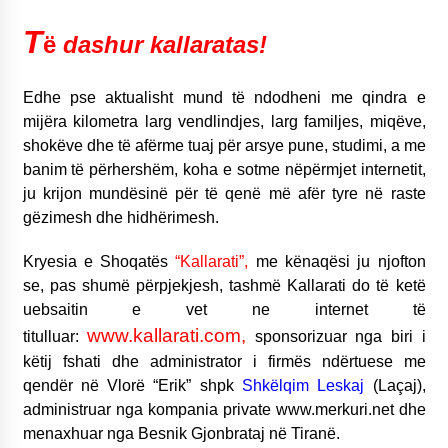
NË KALLARAT, NË “FSHATIN E DJEGUR” U
T
ZHVILLUA EDICIONI I TRETË I PIKNIKU
ë
dashur kallaratas!
PRANVEROR
26/05/2026
Edhe pse aktualisht mund të ndodheni
me qindra e
Gazeta Kallarati nr. 117
mijëra kilometra larg vendlindjes,
larg familjes, miqëve,
03/05/2026
shokëve dhe të afërme tuaj për arsye
pune, studimi, a me
banim të përhershëm, koha e sotme nëpërmjet internetit,
Gazeta Kallarati nr. 116
ju krijon mundësinë për të qenë më afër tyre në raste
28/01/2026
gëzimesh dhe hidhërimesh.
Mbi kockat e martirëve ngrihet Atdheu
Kryesia e Shoqatës
“Kallarati”,
me kënaqësi ju njofton
17/10/2025
se, pas shumë përpjekjesh, tashmë Kallarati do të ketë
Gazeta Kallarati nr. 115
uebsaitin e vet ne internet të
14/10/2025
www.kallarati.com,
titulluar:
sponsorizuar nga biri i
këtij fshati dhe administrator i firmës ndërtuese me
Faksimilet e një 83 vjetori lufte: Çfarë shkruan
Vexhi Buharaja për Heroin e Popullit, Mumin
qendër në Vlorë “Erik” shpk
Shkëlqim Leskaj
(Laçaj),
Selami.
administruar nga kompania private www.merkuri.net dhe
04/10/2025
menaxhuar nga Besnik Gjonbrataj në Tiranë.