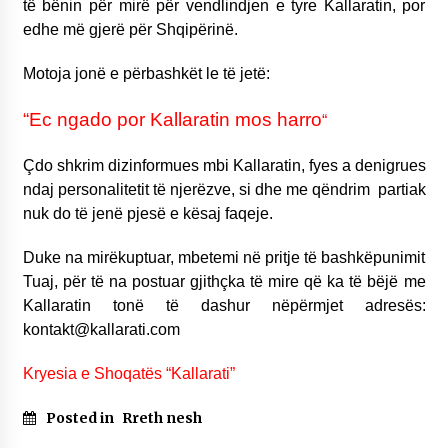
të bënin për mirë për vendlindjen e tyre Kallaratin, por
edhe më gjerë për Shqipërinë.
Motoja jonë e përbashkët le të jetë:
“Ec ngado por Kallaratin mos harro
“
Çdo shkrim dizinformues mbi Kallaratin, fyes a denigrues
ndaj personalitetit të njerëzve, si dhe me qëndrim partiak
nuk do të jenë pjesë e kësaj faqeje.
Duke na mirëkuptuar, mbetemi në pritje të bashkëpunimit
Tuaj, për të na postuar gjithçka të mire që ka të bëjë me
Kallaratin tonë të dashur nëpërmjet adresës:
kontakt@kallarati.com
Kryesia e Shoqatës “Kallarati”
Posted in
Rreth nesh