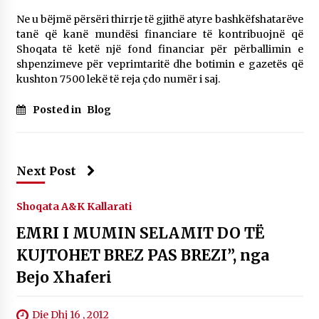
Ne u bëjmë përsëri thirrje të gjithë atyre bashkëfshatarëve
tanë që kanë mundësi financiare të kontribuojnë që
Shoqata të ketë një fond financiar për përballimin e
shpenzimeve për veprimtaritë dhe botimin e gazetës që
kushton 7500 lekë të reja çdo numër i saj.
Posted in
Blog
Next Post
Shoqata A&K Kallarati
EMRI I MUMIN SELAMIT DO TË
KUJTOHET BREZ PAS BREZI”, nga
Bejo Xhaferi
Die Dhj 16 , 2012