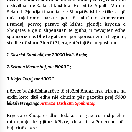
KALLARATI NË AKSIONET KOMBËTARE PËR
e zhvilluar në Kallarat kushtuar Heroit të Popullit Mumin
RINDËRTIMIN E VENDIT – NGA ÇIZE XHAFERAJ
Selamit. Gjendja financiare e Shoqatës ishte e tillë sa që
22/09/2025
nuk mjaftonin paratë për të mbuluar shpenzimet.
Prandaj, përveç parave që kishte gjendje kryesia e
– ËNGJËLL HASIMAJ – “KUJTIMET E MIA PËR
Shoqatës e që u shpenzuan të gjitha, u nevojitën edhe
KALLARATIN SI MËSUES I MATEMATIKËS, POR
sponsorizime. Dhe të gatshëm për sponsorizim u treguan,
EDHE SI NJË BANOR I PËRKOHSHËM I TIJ”
si edhe në shumë herë të tjera, zotërinjtë e mëposhtëm:
12/09/2025
1. Kastriot Karabolli, me 20000 lekë të reja;
Gazeta Kallarati nr. 114
06/02/2025
2. Selman Memushaj, me 15000 “ ;
3. Idajet Toçaj, me 5000 “
Përveç bashkëfshatarëve të sipërshënuar, nga Tirana na
erdhi këto ditë edhe një dhurim për gazetën prej
5000
lekësh të reja nga
Armeza Bashkim Gjonbrataj.
Kryesia e Shoqatës dhe Redaksia e gazetës u shprehin
mirënjohje të gjithë këtyre, duke i falënderuar për
bujarinë e tyre.