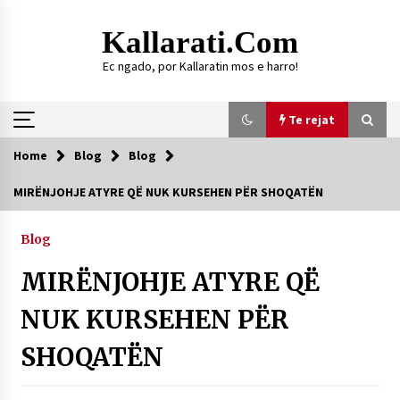
Skip
to
Kallarati.com
content
Ec ngado, por Kallaratin mos e harro!
Te rejat
Home
Blog
Blog
Te rejat
MIRËNJOHJE ATYRE QË NUK KURSEHEN PËR SHOQATËN
DURRËS: ZGJEDHJE TË REJA TË DEGËS SË
SHOQATËS “KALLARATI”
Blog
16/07/2026
MIRËNJOHJE ATYRE QË
Gazeta Kallarati nr. 118
07/07/2026
NUK KURSEHEN PËR
SI U ARRIT TË REALIZOHEJ PERLA FOLKLORIKE
SHOQATËN
“JANINËS Ç’I PANË SYTË”
06/06/2026