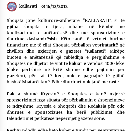
NË KALLARAT, NË “FSHATIN E DJEGUR” U
kallarati
16/12/2012
ZHVILLUA EDICIONI I TRETË I PIKNIKU
PRANVEROR
Shoqata jonë kulturore-atdhetare “KALLARATI”, si të
26/05/2026
gjitha shoqatat e tjera, mbahet në këmbë me
kuotizacionet e anëtarësisë dhe me sponsorizime e
Gazeta Kallarati nr. 117
dhurime dashamirësish. Këto janë të vetmet burime
03/05/2026
financiare me të cilat Shoqata përballon veprimtaritë që
zhvillon dhe nxjerrjen e gazetës “Kallarati”. Mirëpo
Gazeta Kallarati nr. 116
kuotën e anëtarësisë që mbledhja e përgjithshme e
28/01/2026
Shoqatës në dhjetor të vitit të kaluar e vendosi 1000 lekë
(duke përfshirë në këtë shume edhe pajtimin për
Mbi kockat e martirëve ngrihet Atdheu
gazetën), për fat të keq, nuk e paguajnë të gjithë
17/10/2025
bashkëfshatarët tanë. Edhe dhurimet nuk janë me raste.
Gazeta Kallarati nr. 115
Pak a shumë Kryesinë e Shoqatës e kanë nxjerrë
14/10/2025
sponsorizimet nga situata për përballimin e shpenzimeve
të ndryshme. Kryesia e Shoqatës dhe Redaksia për çdo
Faksimilet e një 83 vjetori lufte: Çfarë shkruan
dhurues e sponsorizues ka bërë publikimet dhe
Vexhi Buharaja për Heroin e Popullit, Mumin
Selami.
falënderimet përkatëse nëpërmjet gazetës sonë.
04/10/2025
Kështu ndodhi edhe këto kohët e fundit për veprimtarinë