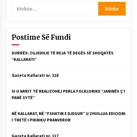
Kërko
për:
Postime Së Fundi
DURRËS: ZGJEDHJE TË REJA TË DEGËS SË SHOQATËS
“KALLARATI”
Gazeta Kallarati nr. 118
SI U ARRIT TË REALIZOHEJ PERLA FOLKLORIKE “JANINËS Ç’I
PANË SYTË”
NË KALLARAT, NË “FSHATIN E DJEGUR” U ZHVILLUA EDICIONI
I TRETË I PIKNIKU PRANVEROR
Gazeta Kallarati nr. 117