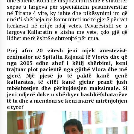
dhe Bolenë. Koha në dispozicion ishte e shkurtër
sepse u largova për specializim pasuniversitar
në Tirane 4 vite, ky ishte dhe pikësynimi im që
unë t’i shërbeja një komuniteti më të gjerë për vet
kërkesat në rritje ndaj vetes. Pavarësisht se u
largova Kallaratin e kisha me vete, çdo gjë që
lidhet me të është e shtrenjtë për mua.
Prej afro 20 vitesh jeni mjek
anestezist-
renimator
në Spitalin Rajonal të Vlorës dhe që
nga 2005 edhe shef i këtij shërbimi, keni
trajtuar plot pacientë nga gjithë Vlora dhe më
gjerë. Një pjesë jo të paktë kanë qenë
kallaratas, të cilët kanë gjetur pranë jush
mbështetjen dhe përkujdesjen maksimale. Si
jeni ndjerë duke u shërbyer bashkëfshatarëve
të tu dhe a mendoni se keni marrë mirënjohjen
e tyre?