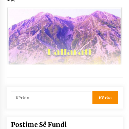
Kërko
për:
Postime Së Fundi