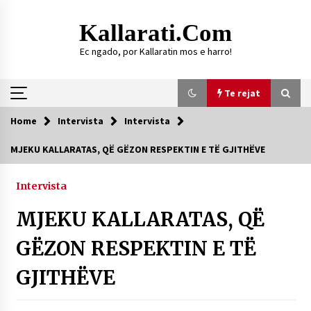
Skip
to
Kallarati.com
content
Ec ngado, por Kallaratin mos e harro!
Te rejat
Home
Intervista
Intervista
Te rejat
MJEKU KALLARATAS, QË GËZON RESPEKTIN E TË GJITHËVE
DURRËS: ZGJEDHJE TË REJA TË DEGËS SË
SHOQATËS “KALLARATI”
Intervista
16/07/2026
MJEKU KALLARATAS, QË
Gazeta Kallarati nr. 118
07/07/2026
GËZON RESPEKTIN E TË
SI U ARRIT TË REALIZOHEJ PERLA FOLKLORIKE
GJITHËVE
“JANINËS Ç’I PANË SYTË”
06/06/2026