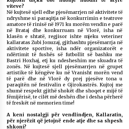
kujtosh diçka ose ndonjë ndodhi të atyre
viteve?
Në kujtesë sjell edhe pjesëmarrjen në aktivitete të
ndryshme si paraqitja në konkurrimin e teatrove
amatore të rinisë në 1971 ku morëm vendin e parë
në Brataj dhe konkurruam në Vlorë, isha në
klasën e shtatë, regjisor ishte mjeku veteriner
kallaratas Zubi Jonuzaj, gjithashtu pjesëmarrja në
aktivitete sportive, isha ndër organizatorët e
ndërtimit të fushës së futbollit së bashku me
Bastri Hoxhaj, etj ku ndesheshim me skuadra të
zonës. Në kujtesë sjell pjesëmarrjen në grupet
artistike të këngëve ku në Vranisht morën vend
të parë dhe në Vlorë dy prej pjesëve tona u
paraqitën në festivalin e Gjirokastrës. Kujtoj me
shumë respekt gjithë shokët dhe shoqet e mijë të
fëmijërisë, te cilët më deshën dhe i desha përherë
të freskët në memorien time!
A keni nostalgji për vendlindjen, Kallaratin,
për njerëzit që jetojnë ende atje dhe sa shpesh
shkoni?