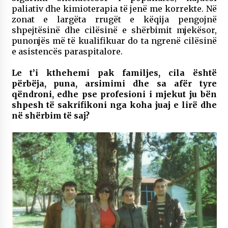
paliativ dhe kimioterapia të jenë me korrekte. Në
zonat e largëta rrugët e këqija pengojnë
shpejtësinë dhe cilësinë e shërbimit mjekësor,
punonjës më të kualifikuar do ta ngrenë cilësinë
e asistencës paraspitalore.
Le t’i kthehemi pak familjes, cila është
përbëja, puna, arsimimi dhe sa afër tyre
qëndroni, edhe pse profesioni i mjekut ju bën
shpesh të sakrifikoni nga koha juaj e lirë dhe
në shërbim të saj?