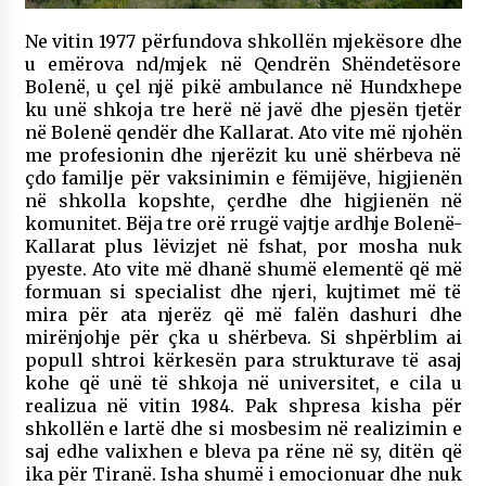
Ne vitin 1977 përfundova shkollën mjekësore dhe
u emërova nd/mjek në Qendrën Shëndetësore
Bolenë, u çel një pikë ambulance në Hundxhepe
ku unë shkoja tre herë në javë dhe pjesën tjetër
në Bolenë qendër dhe Kallarat. Ato vite më njohën
me profesionin dhe njerëzit ku unë shërbeva në
çdo familje për vaksinimin e fëmijëve, higjienën
në shkolla kopshte, çerdhe dhe higjienën në
komunitet. Bëja tre orë rrugë vajtje ardhje Bolenë-
Kallarat plus lëvizjet në fshat, por mosha nuk
pyeste. Ato vite më dhanë shumë elementë që më
formuan si specialist dhe njeri, kujtimet më të
mira për ata njerëz që më falën dashuri dhe
mirënjohje për çka u shërbeva. Si shpërblim ai
popull shtroi kërkesën para strukturave të asaj
kohe që unë të shkoja në universitet, e cila u
realizua në vitin 1984. Pak shpresa kisha për
shkollën e lartë dhe si mosbesim në realizimin e
saj edhe valixhen e bleva pa rëne në sy, ditën që
ika për Tiranë. Isha shumë i emocionuar dhe nuk