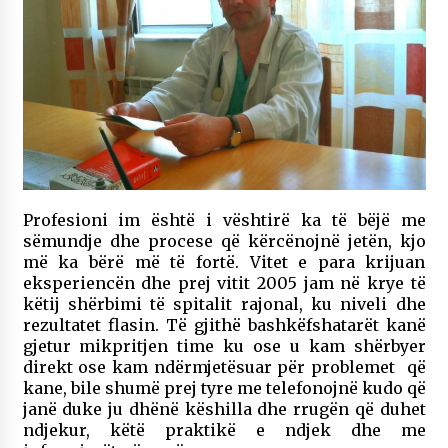
Profesioni im është i vështirë ka të bëjë me
sëmundje dhe procese që kërcënojnë jetën, kjo
më ka bërë më të fortë. Vitet e para krijuan
eksperiencën dhe prej vitit 2005 jam në krye të
këtij shërbimi të spitalit rajonal, ku niveli dhe
rezultatet flasin. Të gjithë bashkëfshatarët kanë
gjetur mikpritjen time ku ose u kam shërbyer
direkt ose kam ndërmjetësuar për problemet që
kane, bile shumë prej tyre me telefonojnë kudo që
janë duke ju dhënë këshilla dhe rrugën që duhet
ndjekur, këtë praktikë e ndjek dhe me