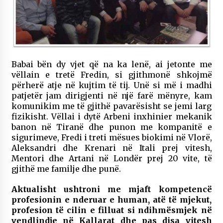
Babai bën dy vjet që na ka lenë, ai jetonte me
vëllain e tretë Fredin, si gjithmonë shkojmë
përherë atje në kujtim të tij. Unë si më i madhi
patjetër jam dirigjenti në një farë mënyre, kam
komunikim me të gjithë pavarësisht se jemi larg
fizikisht. Vëllai i dytë Arbeni inxhinier mekanik
banon në Tiranë dhe punon me kompanitë e
sigurimeve, Fredi i treti mësues biokimi në Vlorë,
Aleksandri dhe Krenari në Itali prej vitesh,
Mentori dhe Artani në Londër prej 20 vite, të
gjithë me familje dhe punë.
Aktualisht ushtroni me mjaft kompetencë
profesionin e nderuar e human, atë të mjekut,
profesion të cilin e filluat si ndihmësmjek në
vendlindje në Kallarat dhe pas disa vitesh