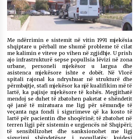
Me ndërrimin e sistemit në vitin 1991 mjekësia
shqiptare u përball me shumë probleme të cilat
me kalimin e viteve po vihen në zgjidhje. U prish
ajo infrastrukturë sepse popullsia lëvizi në zona
urbane, personeli mjekësor u largua dhe
asistenca mjekësore ishte e dobët. Në Vlorë
spitali rajonal ka ndryshuar në strukturë dhe
përmbajtje, stafi mjekësor ka një kualifikim më të
lartë, ka pajisje mjekësore të kohës. Megjithatë
mendoj se duhet të zbatohen paketat e shëndetit
që janë të miratuara me ligj për sëmundje të
veçanta nga fondi i sigurimeve që ka kosto të
lartë për pacientin dhe shoqërinë; të zbatohet në
terren ligji për sistemin e urgjencës në Shqipëri;
të sensibilizohet dhe sanksionohet me ligj
sigurimi shëndetësor i popullatës; kujdesi