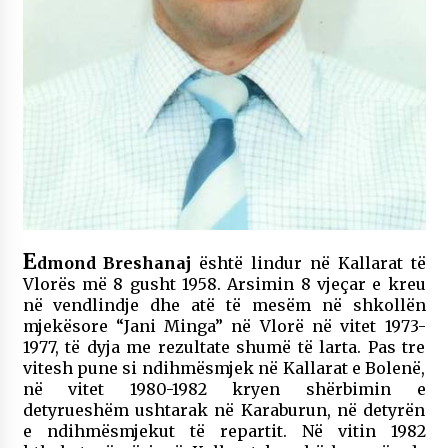
KALLARATI NË AKSIONET KOMBËTARE PËR
RINDËRTIMIN E VENDIT – NGA ÇIZE XHAFERAJ
22/09/2025
– ËNGJËLL HASIMAJ – “KUJTIMET E MIA PËR
KALLARATIN SI MËSUES I MATEMATIKËS, POR
EDHE SI NJË BANOR I PËRKOHSHËM I TIJ”
12/09/2025
Gazeta Kallarati nr. 114
06/02/2025
E
dmond Breshanaj
është lindur në Kallarat të
Vlorës më 8 gusht 1958. Arsimin 8 vjeçar e kreu
në vendlindje dhe atë të mesëm në shkollën
mjekësore “Jani Minga” në Vlorë në vitet 1973-
1977, të dyja me rezultate shumë të larta. Pas tre
vitesh pune si ndihmësmjek në Kallarat e Bolenë,
në vitet 1980-1982 kryen shërbimin e
detyrueshëm ushtarak në Karaburun, në detyrën
e ndihmësmjekut të repartit. Në vitin 1982