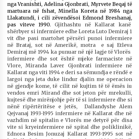
nga Vranishti, Adelina Gjonbrati, Myrvete Beqaj të
martuara në fshat, Minella Koreta në 1984 nga
Llakatundi, i cili zëvendësoi Edmond Breshanaj,
pas viteve 1990.
Gjithashtu në Kallarat kanë
shërbyer si infermiere edhe Loreta Luto Demiraj 1
vit dhe pasi martohet përsëri punoi infermiere
në Brataj, sot në Amerikë, motra e saj Etleva
Demiraj më 1994 ka punuar në një lagje të Vlorës
infermiere dhe sot është mjeke farmaciste në
Vlore, Miranda Laver Gjonbrati infermiere në
Kallarat nga viti 1994 e deri sa sëmundja e rëndë e
largoi nga jeta duke lindur djalin me operacion
në gjendje kome, të cilit në kujtim të të ëmës iu
vendos emri Mirand dhe sot jeton për mrekulli,
kujtesë dhe mirënjohje për të si infermiere dhe si
nënë ripërtëritëse e jetës, Dallandyshe Alem
Qejvanaj 1993-1995 infermiere në Kallarat dhe në
vazhdim në spitalin e Vlorës me detyrë për disa
vite si kryeinfermiere në spital dhe poliklinikë,
Ednora Besim Jonuzaj Kallarat 1993-1995 sot në