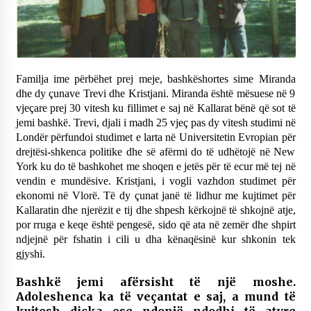
Familja ime përbëhet prej meje, bashkëshortes sime Miranda
dhe dy çunave Trevi dhe Kristjani. Miranda është mësuese në 9
vjeçare prej 30 vitesh ku fillimet e saj në Kallarat bënë që sot të
jemi bashkë. Trevi, djali i madh 25 vjeç pas dy vitesh studimi në
Londër përfundoi studimet e larta në Universitetin Evropian për
drejtësi-shkenca politike dhe së afërmi do të udhëtojë në New
York ku do të bashkohet me shoqen e jetës për të ecur më tej në
vendin e mundësive. Kristjani, i vogli vazhdon studimet për
ekonomi në
Vlorë. Të dy çunat janë të lidhur me kujtimet për
Kallaratin dhe njerëzit e tij dhe shpesh kërkojnë të shkojnë atje,
por rruga e keqe është pengesë, sido që ata në zemër dhe shpirt
ndjejnë për fshatin i cili u dha kënaqësinë kur shkonin tek
gjyshi.
Bashkë jemi afërsisht të një moshe.
Adoleshenca ka të veçantat e saj, a mund të