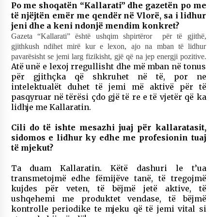
Po me shoqatën “Kallarati” dhe gazetën po me
të njëjtën emër me qendër në Vlorë, sa i lidhur
jeni dhe a keni ndonjë mendim konkret?
Gazeta “Kallarati” është ushqim shpirtëror për të gjithë,
gjithkush ndihet mirë kur e lexon, ajo na mban të lidhur
pavarësisht se jemi larg fizikisht, gjë që na jep energji pozitive.
Atë unë e lexoj rregullisht dhe më mban në tonus
për gjithçka që shkruhet në të, por ne
intelektualët duhet të jemi më aktivë për të
pasqyruar në tërësi çdo gjë të re e të vjetër që ka
lidhje me Kallaratin.
Cili do të ishte mesazhi juaj për kallaratasit,
sidomos e lidhur ky edhe me profesionin tuaj
të mjekut?
Ta duam Kallaratin. Këtë dashuri le t’ua
transmetojmë edhe fëmijëve tanë, të tregojmë
kujdes për veten, të bëjmë jetë aktive, të
ushqehemi me produktet vendase, të bëjmë
kontrolle periodike te mjeku që të jemi vital si