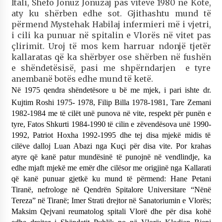
Itali, Shefo Jonuz Jonuzaj pas viteve 1980 në Kotë,
aty ku shërben edhe sot. Gjithashtu mund të
përmend Mystehak Habilaj infermieri më i vjetri,
i cili ka punuar në spitalin e Vlorës në vitet pas
çlirimit. Uroj të mos kem harruar ndonjë tjetër
kallaratas që ka shërbyer ose shërben në fushën
e shëndetësisë, pasi me shpërndarjen e tyre
anembanë botës edhe mund të ketë.
Në 1975 qendra shëndetësore u bë me mjek, i pari ishte dr.
Kujtim Roshi 1975- 1978, Filip Billa 1978-1981, Tare Zemani
1982-1984 me të cilët unë punova në vite, respekt për punën e
tyre, Fatos Shkurti 1984-1990 të cilin e zëvendësova unë 1990-
1992, Patriot Hoxha 1992-1995 dhe tej disa mjekë midis të
cilëve dalloj Luan Abazi nga Kuçi për disa vite. Por krahas
atyre që kanë patur mundësinë të punojnë në vendlindje, ka
edhe mjaft mjekë me emër dhe cilësor me origjinë nga Kallarati
që kanë punuar gjetkë ku mund të përmend:
Hane Petani
Tiranë, nefrologe në Qendrën Spitalore Universitare “Nënë
Tereza” në Tiranë; Imer Strati drejtor në Sanatoriumin e Vlorës;
Maksim Qejvani reumatolog spitali Vlorë dhe për disa kohë