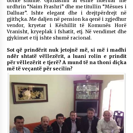
donte shumë. Gjithashtu ai është nderuar me
urdhrin “Naim Frashri” dhe me titullin “Mësues i
Dalluar”. Ishte elegant dhe i drejtpërdrejt në
gjithçka. Me daljen në pension ka qenë i zgjedhur
vendor, kryetar i Këshillit të Komunës Horë
Vranisht, kryeplak i fshatit, etj. Në vendimet dhe
gjykimet e tij ishte shumë racional.
Sot që prindërit nuk jetojnë më, si më i madhi
ndër shtatë vëllezërit, a luani rolin e prindit
për vëllezërit e tjerë? A mund të na thoni diçka
më të veçantë për secilin?