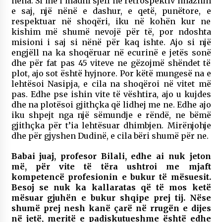
nëna. Si më i madhi sjell në retrospektiv imazhin
e saj, një nënë e dashur, e qetë, punëtore, e
respektuar në shoqëri, iku në kohën kur ne
kishim më shumë nevojë për të, por ndoshta
misioni i saj si nënë për kaq ishte. Ajo si një
engjëll na ka shoqëruar në ecurinë e jetës sonë
dhe për fat pas 45 viteve ne gëzojmë shëndet të
plot, ajo sot është hyjnore. Por këtë mungesë na e
lehtësoi Nasipja, e cila na shoqëroi në vitet më
pas. Edhe pse ishin vite të vështira, ajo u kujdes
dhe na plotësoi gjithçka që lidhej me ne. Edhe ajo
iku shpejt nga një sëmundje e rëndë, ne bëmë
gjithçka për t’ia lehtësuar dhimbjen. Mirënjohje
dhe për gjyshen Dudinë, e cila bëri shumë për ne.
Babai juaj, profesor Bilali, edhe ai nuk jeton
më, për vite të tëra ushtroi me mjaft
kompetencë profesionin e bukur të mësuesit.
Besoj se nuk ka kallaratas që të mos ketë
mësuar gjuhën e bukur shqipe prej tij. Nëse
shumë prej nesh kanë çarë në rrugën e dijes
në jetë, meritë e padiskutueshme është edhe