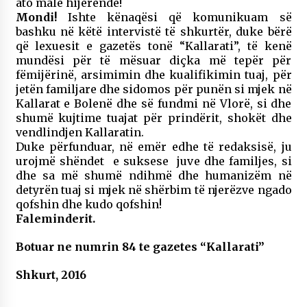
ato male hijerëndë!
Mondi!
Ishte kënaqësi që komunikuam së
bashku në këtë intervistë të shkurtër, duke bërë
që lexuesit e gazetës tonë “Kallarati”, të kenë
mundësi për të mësuar diçka më tepër për
fëmijërinë, arsimimin dhe kualifikimin tuaj, për
jetën familjare dhe sidomos për punën si mjek në
Kallarat e Bolenë dhe së fundmi në Vlorë, si dhe
shumë kujtime tuajat për prindërit, shokët dhe
vendlindjen Kallaratin.
Duke përfunduar, në emër edhe të redaksisë, ju
urojmë shëndet e suksese juve dhe familjes, si
dhe sa më shumë ndihmë dhe humanizëm në
detyrën tuaj si mjek në shërbim të njerëzve ngado
qofshin dhe kudo qofshin!
Faleminderit.
Botuar ne numrin 84 te gazetes “Kallarati”
Shkurt, 2016