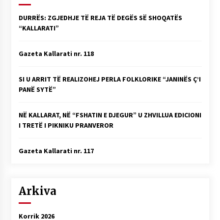
DURRËS: ZGJEDHJE TË REJA TË DEGËS SË SHOQATËS
“KALLARATI”
Gazeta Kallarati nr. 118
SI U ARRIT TË REALIZOHEJ PERLA FOLKLORIKE “JANINËS Ç’I
PANË SYTË”
NË KALLARAT, NË “FSHATIN E DJEGUR” U ZHVILLUA EDICIONI
I TRETË I PIKNIKU PRANVEROR
Gazeta Kallarati nr. 117
Arkiva
Korrik 2026