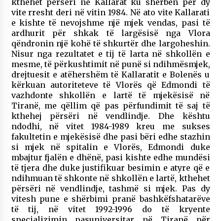
kthehet përsëri në Kallarat ku shërben për dy
vite rresht deri në vitin 1984. Në ato vite Kallarati
e kishte të nevojshme një mjek vendas, pasi të
ardhurit për shkak të largësisë nga Vlora
qëndronin një kohë të shkurtër dhe largoheshin.
Nisur nga rezultatet e tij të larta në shkollën e
mesme, të përkushtimit në punë si ndihmësmjek,
drejtuesit e atëhershëm të Kallaratit e Bolenës u
kërkuan autoriteteve të Vlorës që Edmondi të
vazhdonte shkollën e lartë të mjekësisë në
Tiranë, me qëllim që pas përfundimit të saj të
kthehej përsëri në vendlindje. Dhe kështu
ndodhi, në vitet 1984-1989 kreu me sukses
fakultetin e mjekësisë dhe pasi bëri edhe stazhin
si mjek në spitalin e Vlorës, Edmondi duke
mbajtur fjalën e dhënë, pasi kishte edhe mundësi
të tjera dhe duke justifikuar besimin e atyre që e
ndihmuan të shkonte në shkollën e lartë, kthehet
përsëri në vendlindje, tashmë si mjek. Pas dy
vitesh pune e shërbimi pranë bashkëfshatarëve
të tij, në vitet 1992-1996 do të kryente
specializimin pasuniversitar në Tiranë
për