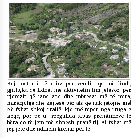
Kujtimet më të mira për vendin që më lindi,
gjithçka që lidhet me aktivitetin tim jetësor, për
njerëzit që janë atje dhe mbresat më të mira,
mirënjohje dhe kujtesë për ata që nuk jetojnë më!
Në fshat shkoj rrallë, kjo më tepër nga rruga e
keqe, por po u rregullua sipas premtimeve të
bëra do të jem më shpesh pranë tij. Ai fshat më
jep jetë dhe ndihem krenar për të.