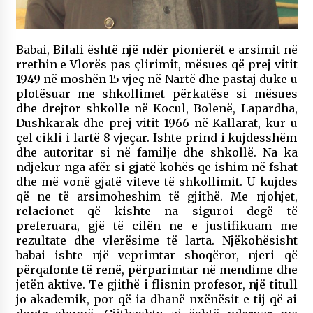
Babai, Bilali është një ndër pionierët e arsimit në
rrethin e Vlorës pas çlirimit, mësues që prej vitit
1949 në moshën 15 vjeç në Nartë dhe pastaj duke u
plotësuar me shkollimet përkatëse si mësues
dhe drejtor shkolle në Kocul, Bolenë, Lapardha,
Dushkarak dhe prej vitit 1966 në Kallarat, kur u
çel cikli i lartë 8 vjeçar. Ishte prind i kujdesshëm
dhe autoritar si në familje dhe shkollë. Na ka
ndjekur nga afër si gjatë kohës qe ishim në fshat
dhe më vonë gjatë viteve të shkollimit. U kujdes
që ne të arsimoheshim të gjithë. Me njohjet,
relacionet që kishte na siguroi degë të
preferuara, gjë të cilën ne e justifikuam me
rezultate dhe vlerësime të larta. Njëkohësisht
babai ishte një veprimtar shoqëror, njeri që
përqafonte të renë, përparimtar në mendime dhe
jetën aktive. Te gjithë i flisnin profesor, një titull
jo akademik, por që ia dhanë nxënësit e tij që ai