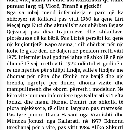
punuar larg tij, Vlorë, Tiranë a gjetkë?
Nga sa mbaj mend infermierja e parë që ka
shërbyer në Kallarat pas vitit 1960 ka qenë Liri
Meçaj nga Kuçi dhe aktualisht sot shërben Bejaze
Qejvanaj pas disa trajnimeve dhe shkollave
plotësuese që ka bërë. Pas Lirisë përsëri ka qenë
një kuçiot tjetër Kapo Mema, i cili shërbeu për një
kohë të gjatë deri në daljen në pension rreth vitit
1975. Infermieria si godinë ishte në shkollë në një
dhomë të saj, rreth vitit 1972 ndërtohet godinë e
re me mjedise për shtëpi lindje, sallë e lindjes me
dhomat për nëna dhe fëmijë, me banjë dhe ujë
brenda, ngrohje për dimër, dhoma vizite dhe
manipulimesh dhe oborri përreth i modeluar. Në
këto vite punuan infermiere nga Kallarati si Tefta
Jonuzi dhe mami Hurma Demiri me shkolla të
plota mjekësore, të cilat u larguan pas martesës.
Pas tyre punon Diana Hasani nga Vranishti dhe
Mimoza Jonuzi nga Kallarati, në 1977 Edmond
Breshanaj për 5 vite, pas vitit 1984 Aliko Shkurti