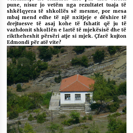
pune, nisur jo vetëm nga rezultatet tuaja të
shkëlqyera të shkollës së mesme, por mesa
mbaj mend edhe të një nxitjeje e dëshire të
drejtuesve të asaj kohe të fshatit që ju të
vazhdonit shkollën e lartë të mjekësisë dhe të
riktheheshit përsëri atje si mjek. Çfarë kujton
Edmondi për atë vite?