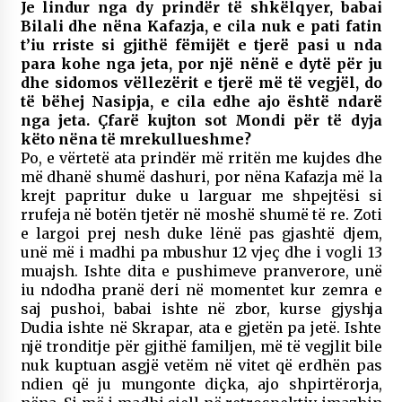
Je lindur nga dy prindër të shkëlqyer, babai
Bilali dhe nëna Kafazja, e cila nuk e pati fatin
t’iu rriste si gjithë fëmijët e tjerë pasi u nda
para kohe nga jeta, por një nënë e dytë për ju
dhe sidomos vëllezërit e tjerë më të vegjël, do
të bëhej Nasipja, e cila edhe ajo është ndarë
nga jeta. Çfarë kujton sot Mondi për të dyja
këto nëna të mrekullueshme?
Po, e vërtetë ata prindër më rritën me kujdes dhe
më dhanë shumë dashuri, por nëna Kafazja më la
krejt papritur duke u larguar me shpejtësi si
rrufeja në botën tjetër në moshë shumë të re. Zoti
e largoi prej nesh duke lënë pas gjashtë djem,
unë më i madhi pa mbushur 12 vjeç dhe i vogli 13
muajsh. Ishte dita e pushimeve pranverore, unë
iu ndodha pranë deri në momentet kur zemra e
saj pushoi, babai ishte në zbor, kurse gjyshja
Dudia ishte në Skrapar, ata e gjetën pa jetë. Ishte
një tronditje për gjithë familjen, më të vegjlit bile
nuk kuptuan asgjë vetëm në vitet që erdhën pas
ndien që ju mungonte diçka, ajo shpirtërorja,