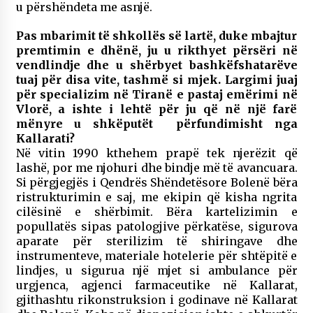
u përshëndeta me asnjë.
Pas mbarimit të shkollës së lartë, duke mbajtur
premtimin e dhënë, ju u rikthyet përsëri në
vendlindje dhe u shërbyet bashkëfshatarëve
tuaj për disa vite, tashmë si mjek. Largimi juaj
për specializim në Tiranë e pastaj emërimi në
Vlorë, a ishte i lehtë për ju që në një farë
mënyre u shkëputët përfundimisht nga
Kallarati?
Në vitin 1990 kthehem prapë tek njerëzit që
lashë, por me njohuri dhe bindje më të avancuara.
Si përgjegjës i Qendrës Shëndetësore Bolenë bëra
ristrukturimin e saj, me ekipin që kisha ngrita
cilësinë e shërbimit. Bëra kartelizimin e
popullatës sipas patologjive përkatëse, sigurova
aparate për sterilizim të shiringave dhe
instrumenteve, materiale hotelerie për shtëpitë e
lindjes, u sigurua një mjet si ambulance për
urgjenca, agjenci farmaceutike në Kallarat,
gjithashtu rikonstruksion i godinave në Kallarat