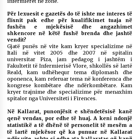
infermierët në zonë.
Për lexuesit e gazetës do të ishte me interes të
flisnit pak edhe për kualifikimet tuaja në
fushën e mjekësisë dhe angazhimet
shkencore në këtë fushë brenda dhe jashtë
vendit?
Gjatë punës në vite kam kryer specializime në
Itali në vitet 2005 dhe 2007 në spitalin
universitar Piza, jam pedagog i jashtëm i
Fakultetit të Infermierisë Vlore, shkollës së lartë
Reald, kam udhëhequr tema diplomash dhe
oponenca, kam referuar tema në konferenca dhe
kongrese kombëtare dhe ndërkombëtare. Kam
kryer trajnime dhe specializime për menaxhim
spitalor nga Universiteti i Firences.
Në Kallarat, punonjësit e shëndetësisë kanë
qenë vendas, por edhe të huaj. A keni ndonjë
statistikë a të dhënë të personelit të mesëm a
të lartë mjekësor që ka punuar në Kallarat
ndër vite, ashtu si edhe ata kallaratas që kanë