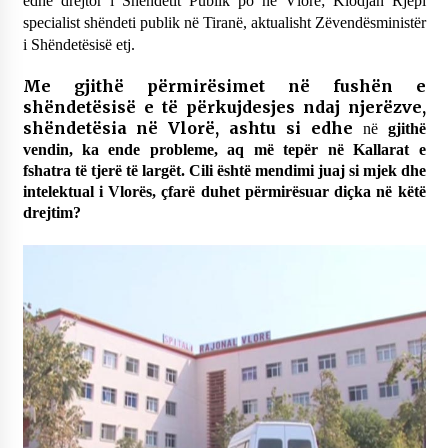
edhe drejtor i Shëndetit Publik po në Vlorë; Klodjan Rjepi
specialist shëndeti publik në Tiranë, aktualisht Zëvendësministër
i Shëndetësisë etj.
Me gjithë përmirësimet në fushën e
shëndetësisë e të përkujdesjes ndaj njerëzve,
shëndetësia në Vlorë, ashtu si edhe
në
gjithë
vendin, ka ende probleme, aq më tepër në Kallarat e
fshatra të tjerë të largët. Cili është mendimi juaj si mjek dhe
intelektual i Vlorës, çfarë duhet përmirësuar diçka në këtë
drejtim?