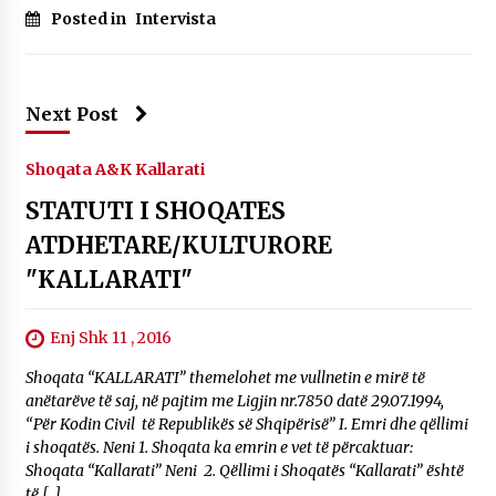
Posted in
Intervista
Next Post
Shoqata A&K Kallarati
STATUTI I SHOQATES
ATDHETARE/KULTURORE
"KALLARATI"
Enj Shk 11 , 2016
Shoqata “KALLARATI” themelohet me vullnetin e mirë të
anëtarëve të saj, në pajtim me Ligjin nr.7850 datë 29.07.1994,
“Për Kodin Civil të Republikës së Shqipërisë” I. Emri dhe qëllimi
i shoqatës. Neni 1. Shoqata ka emrin e vet të përcaktuar:
Shoqata “Kallarati” Neni 2. Qëllimi i Shoqatës “Kallarati” është
të […]