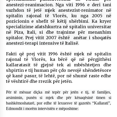
anestezi-reanimacion. Nga viti 1996 e deri tani
vazhdon të jetë mjek anestezist-renimator në
spitalin rajonal të Vlorës, ku nga 2005 në
pozicionin e shefit të këtij shërbimi. Ka kryer
specializime afatshkurtra në spitalin universitar
në Piza, Itali, si dhe trajnime për menaxhim
spitalor. Prej vitit 2007 është anëtar i shoqatës
anestezi-terapi intensive të Italisë.
Fakti që prej vitit 1996 është mjek në spitalin
rajonal të Vlorës, ka bërë që në përgjithësi
kallaratasit të gjejnë tek ai mbështetjen dhe
shpirtin e tij human për çdo nevojë shëndetësore
që kanë pasur, të lehtë, por në shumë raste edhe
të vështirë dhe rrezik për jetën.
Për të mësuar diçka më tepër për jetën e tij, të familjes,
arsimimin, punën si mjek dhe për kënaqësinë timen si
bashkëmoshatarë, por edhe të lexuesve të gazetës “Kallarati”,
Edmondit i morëm intervistën e mëposhtme: