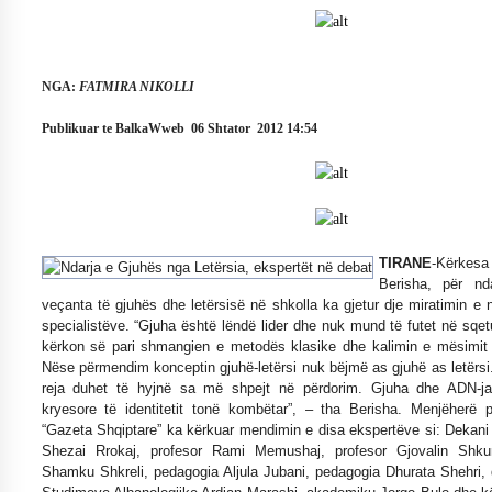
NË KALLARAT, NË “FSHATIN E DJEGUR” U
ZHVILLUA EDICIONI I TRETË I PIKNIKU
PRANVEROR
26/05/2026
NGA:
FATMIRA NIKOLLI
Gazeta Kallarati nr. 117
Publikuar te BalkaWweb 06 Shtator 2012 14:54
03/05/2026
Gazeta Kallarati nr. 116
28/01/2026
TIRANE
-Kërkes
Mbi kockat e martirëve ngrihet Atdheu
Berisha, për nd
17/10/2025
veçanta të gjuhës dhe letërsisë në shkolla ka gjetur dje miratimin e 
specialistëve. “Gjuha është lëndë lider dhe nuk mund të futet në sqetu
Gazeta Kallarati nr. 115
kërkon së pari shmangien e metodës klasike dhe kalimin e mësimit 
14/10/2025
Nëse përmendim konceptin gjuhë-letërsi nuk bëjmë as gjuhë as letërsi.
reja duhet të hyjnë sa më shpejt në përdorim. Gjuha dhe ADN-ja
Faksimilet e një 83 vjetori lufte: Çfarë shkruan
kryesore të identitetit tonë kombëtar”, – tha Berisha. Menjëherë 
Vexhi Buharaja për Heroin e Popullit, Mumin
“Gazeta Shqiptare” ka kërkuar mendimin e disa ekspertëve si: Dekani i 
Selami.
Shezai Rrokaj, profesor Rami Memushaj, profesor Gjovalin Shkurt
04/10/2025
Shamku Shkreli, pedagogia Aljula Jubani, pedagogia Dhurata Shehri, d