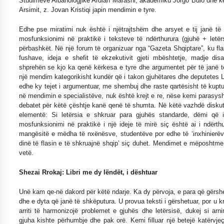
Studimeve Albanologjike Ardian Marashi, akademiku Jorgo Bulo dhe këshi
KALLARATI NË AKSIONET KOMBËTARE PËR
Arsimit, z. Jovan Kristiqi japin mendimin e tyre.
RINDËRTIMIN E VENDIT – NGA ÇIZE XHAFERAJ
22/09/2025
Edhe pse miratimi nuk është i njëtrajtshëm dhe arsyet e tij janë t
mosfunksionimi në praktikë i teksteve të ndërthurura (gjuhë + letër
– ËNGJËLL HASIMAJ – “KUJTIMET E MIA PËR
përbashkët. Në një forum të organizuar nga “Gazeta Shqiptare”, ku fla
KALLARATIN SI MËSUES I MATEMATIKËS, POR
fushave, ideja e shefit të ekzekutivit gjeti mbështetje, madje dis
EDHE SI NJË BANOR I PËRKOHSHËM I TIJ”
shprehën se kjo ka qenë kërkesa e tyre dhe argumentet për të janë
12/09/2025
një mendim kategorikisht kundër që i takon gjuhëtares dhe deputetes 
edhe ky tejet i argumentuar, me shembuj dhe raste qartësisht të kupt
Gazeta Kallarati nr. 114
në mendimin e specialistëve, nuk është krejt e re, nëse kemi parasysh
06/02/2025
debatet për këtë çështje kanë qenë të shumta. Në këtë vazhdë disku
elementë: Si letërsia e shkruar para gjuhës standarde, dëmi që i
mosfunksionimi në praktikë i një ideje të mirë siç është ai i ndërth
mangësitë e mëdha të nxënësve, studentëve por edhe të ‘inxhinierë
dinë të flasin e të shkruajnë shqip’ siç duhet. Mendimet e mëposhtme 
vetë.
Shezai Rrokaj: Libri me dy lëndët, i dështuar
Unë kam qe-në dakord për këtë ndarje. Ka dy përvoja, e para që gërshe
dhe e dyta që janë të shkëputura. U provua teksti i gërshetuar, por u kr
arriti të harmonizojë problemet e gjuhës dhe letërsisë, dukej si ar
gjuha kishte përhumbje dhe pak orë. Kemi filluar një betejë katërvjeç