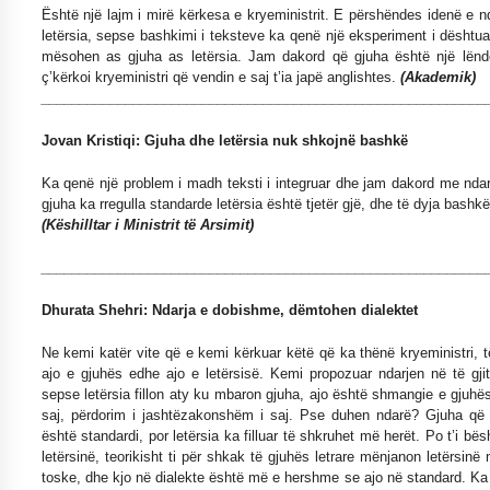
Është një lajm i mirë kërkesa e kryeministrit. E përshëndes idenë e n
letërsia, sepse bashkimi i teksteve ka qenë një eksperiment i dështua
mësohen as gjuha as letërsia. Jam dakord që gjuha është një lëndë
ç’kërkoi kryeministri që vendin e saj t’ia japë anglishtes.
(Akademik)
__________________________________________________________
Jovan Kristiqi: Gjuha dhe letërsia nuk shkojnë bashkë
Ka qenë një problem i madh teksti i integruar dhe jam dakord me nda
gjuha ka rregulla standarde letërsia është tjetër gjë, dhe të dyja bash
(Këshilltar i Ministrit të Arsimit)
__________________________________________________________
Dhurata Shehri: Ndarja e dobishme, dëmtohen dialektet
Ne kemi katër vite që e kemi kërkuar këtë që ka thënë kryeministri, t
ajo e gjuhës edhe ajo e letërsisë. Kemi propozuar ndarjen në të gji
sepse letërsia fillon aty ku mbaron gjuha, ajo është shmangie e gjuhës,
saj, përdorim i jashtëzakonshëm i saj. Pse duhen ndarë? Gjuha që
është standardi, por letërsia ka filluar të shkruhet më herët. Po t’i b
letërsinë, teorikisht ti për shkak të gjuhës letrare mënjanon letërsinë
toske, dhe kjo në dialekte është më e hershme se ajo në standard. Ka 