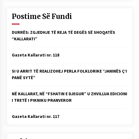
Postime Së Fundi
DURRËS: ZGJEDHJE TË REJA TË DEGËS SË SHOQATËS
“KALLARATI”
Gazeta Kallarati nr. 118
SI U ARRIT TË REALIZOHEJ PERLA FOLKLORIKE “JANINËS Ç’I
PANË SYTË”
NË KALLARAT, NË “FSHATIN E DJEGUR” U ZHVILLUA EDICIONI
I TRETË I PIKNIKU PRANVEROR
Gazeta Kallarati nr. 117