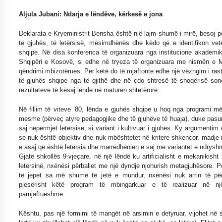
Aljula Jubani: Ndarja e lëndëve, kërkesë e jona
Deklarata e Kryeministrit Berisha është një lajm shumë i mirë, besoj pë
të gjuhës, të letërsisë, mësimdhënës dhe këdo që e identifikon ve
shqipe. Në disa konferenca të organizuara nga institucione akademi
Shqipëri e Kosovë, si edhe në tryeza të organizuara me nismën e 
qëndrimi mbizotërues. Për këtë do të mjaftonte edhe një vëzhgim i ras
të gjuhës shqipe nga të gjithë dhe në çdo shtresë të shoqërisë son
rezultateve të kësaj lënde në maturën shtetërore.
Në fillim të viteve ’80, lënda e gjuhës shqipe u hoq nga programi më
mesme (përveç atyre pedagogjike dhe të gjuhëve të huaja), duke pasur
saj nëpërmjet letërsisë, si variant i kultivuar i gjuhës. Ky argumentim
se nuk është objektiv dhe nuk mbështetet në kritere shkencor, madje 
e asaj që është letërsia dhe marrëdhënien e saj me variantet e ndrysh
Gjatë shkollës 9-vjeçare, në një lëndë ku artificialisht e mekanikish
letërsinë, nxënësi përballet me një dyndje njohurish metagjuhësore. 
të jepet sa më shumë të jetë e mundur, nxënësi nuk arrin të pë
pjesërisht këtë program të mbingarkuar e të realizuar në n
pamjaftueshme.
Kështu, pas një formimi të mangët në arsimin e detyruar, vijohet në