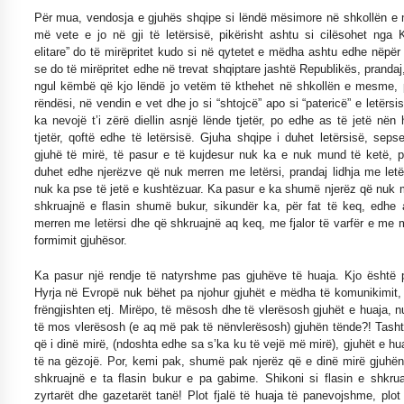
Për mua, vendosja e gjuhës shqipe si lëndë mësimore në shkollën e
më vete e jo në gji të letërsisë, pikërisht ashtu si cilësohet nga Kr
elitare” do të mirëpritet kudo si në qytetet e mëdha ashtu edhe nëpër
se do të mirëpritet edhe në trevat shqiptare jashtë Republikës, prand
ngul këmbë që kjo lëndë jo vetëm të kthehet në shkollën e mesme, 
rëndësi, në vendin e vet dhe jo si “shtojcë” apo si “patericë” e letërs
ka nevojë t’i zërë diellin asnjë lënde tjetër, po edhe as të jetë nën
tjetër, qoftë edhe të letërsisë. Gjuha shqipe i duhet letërsisë, seps
gjuhë të mirë, të pasur e të kujdesur nuk ka e nuk mund të ketë, 
duhet edhe njerëzve që nuk merren me letërsi, prandaj lidhja me let
nuk ka pse të jetë e kushtëzuar. Ka pasur e ka shumë njerëz që nuk m
shkruajnë e flasin shumë bukur, sikundër ka, për fat të keq, edhe
merren me letërsi dhe që shkruajnë aq keq, me fjalor të varfër e me
formimit gjuhësor.
Ka pasur një rendje të natyrshme pas gjuhëve të huaja. Kjo është
Hyrja në Evropë nuk bëhet pa njohur gjuhët e mëdha të komunikimit,
frëngjishten etj. Mirëpo, të mësosh dhe të vlerësosh gjuhët e huaja, 
të mos vlerësosh (e aq më pak të nënvlerësosh) gjuhën tënde?! Tash
që i dinë mirë, (ndoshta edhe sa s’ka ku të vejë më mirë), gjuhët e h
të na gëzojë. Por, kemi pak, shumë pak njerëz që e dinë mirë gjuhë
shkruajnë e ta flasin bukur e pa gabime. Shikoni si flasin e shkrua
zyrtarët dhe gazetarët tanë! Plot fjalë të huaja të panevojshme, plo