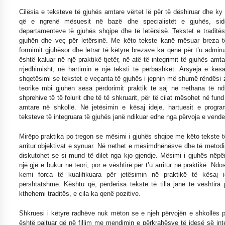
Cilësia e teksteve të gjuhës amtare vërtet lë për të dëshiruar dhe ky
që e ngrenë mësuesit në bazë dhe specialistët e gjuhës, si
departamenteve të gjuhës shqipe dhe të letërsisë. Tekstet e tradit
gjuhën dhe veç për letërsinë. Me këto tekste kanë mësuar breza të
formimit gjuhësor dhe letrar të këtyre brezave ka qenë për t’u admirua
është kaluar në një praktikë tjetër, në atë të integrimit të gjuhës amt
rrjedhimisht, në hartimin e një teksti të përbashkët. Arsyeja e kësa
shqetësimi se tekstet e veçanta të gjuhës i jepnin më shumë rëndësi z
teorike mbi gjuhën sesa përdorimit praktik të saj në rrethana të 
shprehive të të folurit dhe të të shkruarit, për të cilat mësohet në fun
amtare në shkollë. Në jetësimin e kësaj ideje, hartuesit e progr
teksteve të integruara të gjuhës janë ndikuar edhe nga përvoja e vende
Mirëpo praktika po tregon se mësimi i gjuhës shqipe me këto tekste të
arritur objektivat e synuar. Në rrethet e mësimdhënësve dhe të metod
diskutohet se si mund të dilet nga kjo gjendje. Mësimi i gjuhës nëpër
një gjë e bukur në teori, por e vështirë për t’u arritur në praktikë. N
kemi forca të kualifikuara për jetësimin në praktikë të kësaj 
përshtatshme. Kështu që, përderisa tekste të tilla janë të vështira pë
kthehemi traditës, e cila ka qenë pozitive.
Shkruesi i këtyre radhëve nuk mëton se e njeh përvojën e shkollës 
është pajtuar që në fillim me mendimin e përkrahësve të idesë së inte