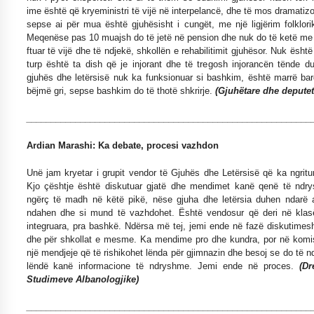
ime është që kryeministri të vijë në interpelancë, dhe të mos dramatizo
sepse ai për mua është gjuhësisht i cungët, me një ligjërim folklorik
Meqenëse pas 10 muajsh do të jetë në pension dhe nuk do të ketë me s
ftuar të vijë dhe të ndjekë, shkollën e rehabilitimit gjuhësor. Nuk është 
turp është ta dish që je injorant dhe të tregosh injorancën tënde du
gjuhës dhe letërsisë nuk ka funksionuar si bashkim, është marrë ba
bëjmë gri, sepse bashkim do të thotë shkrirje.
(Gjuhëtare dhe depute
__________________________________________________________
Ardian Marashi: Ka debate, procesi vazhdon
Unë jam kryetar i grupit vendor të Gjuhës dhe Letërsisë që ka ngritur
Kjo çështje është diskutuar gjatë dhe mendimet kanë qenë të ndr
ngërç të madh në këtë pikë, nëse gjuha dhe letërsia duhen ndarë a
ndahen dhe si mund të vazhdohet. Është vendosur që deri në klasë
integruara, pra bashkë. Ndërsa më tej, jemi ende në fazë diskutimesh
dhe për shkollat e mesme. Ka mendime pro dhe kundra, por në komisi
një mendjeje që të rishikohet lënda për gjimnazin dhe besoj se do të 
lëndë kanë informacione të ndryshme. Jemi ende në proces.
(Dr
Studimeve Albanologjike)
__________________________________________________________