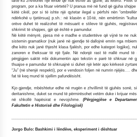
lartë ku zhvillohet një lëndë që nuk është as gjuhë, as letërsi. Flitet 
program, por a ka fituar vërtetë? U pranua më në fund që gjuha shqipe 
këtë cikël, por si të ishte një qytetar ilegal u përfshi nën “ombrellën
ndërkohë u tjetërsua) p.sh.: në klasën e 10-të, nën emërtimin “kultur
orëve duhet të realizohet të mësuarit e stileve të gjuhës, regjistrav
shkrimit të shqipes, gjë që është e pamundur.
Në këtë mënyrë, pjesa më e madhe e studentëve që vijnë te ne nuk 
sistemin gramatikor (nuk janë në gjendje të dallojnë emrin nga mbiemri, 
dhe këto nuk janë thjesht klasa fjalësh, por edhe kategori logjike), nuk
zanoren e theksuar të një fjale. Në ndonjë rast të rrallë mund të
përgjigjen saktë mbi dokumentin apo tekstin e parë të shkruar në 
thuajse e pamundur të shkruajnë si duhet një letër apo kërkesë zyrtare; 
“Ju” (në shenjë respekti), por e vendosin foljen në numrin njëjës…. dhe
fat të keq mund të sjellim pafundësisht.
Kjo gjendje, mbështetur edhe në rrugën e zhvillimit të gjuhës sonë, s
deritanishme, duket se mund të përmirësohet vetëm duke i krijuar më
në shkollë hapësirat e nevojshme.
(Përgjegjëse e Departamen
Fakultetin e Historisë dhe Filologjisë)
__________________________________________________________
Jorgo Bulo: Bashkimi i lëndëve, eksperiment i dështuar