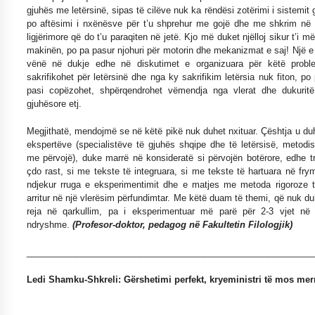
gjuhës me letërsinë, sipas të cilëve nuk ka rëndësi zotërimi i sistemit 
po aftësimi i nxënësve për t’u shprehur me gojë dhe me shkrim në 
ligjërimore që do t’u paraqiten në jetë. Kjo më duket njëlloj sikur t’i 
makinën, po pa pasur njohuri për motorin dhe mekanizmat e saj! Një e 
vënë në dukje edhe në diskutimet e organizuara për këtë probl
sakrifikohet për letërsinë dhe nga ky sakrifikim letërsia nuk fiton, p
pasi copëzohet, shpërqendrohet vëmendja nga vlerat dhe dukuritë 
gjuhësore etj.
Megjithatë, mendojmë se në këtë pikë nuk duhet nxituar. Çështja u duh
ekspertëve (specialistëve të gjuhës shqipe dhe të letërsisë, meto
me përvojë), duke marrë në konsideratë si përvojën botërore, edhe t
çdo rast, si me tekste të integruara, si me tekste të hartuara në fry
ndjekur rruga e eksperimentimit dhe e matjes me metoda rigoroze t
arritur në një vlerësim përfundimtar. Me këtë duam të themi, që nuk d
reja në qarkullim, pa i eksperimentuar më parë për 2-3 vjet në 
ndryshme.
(Profesor-doktor, pedagog në Fakultetin Filologjik)
__________________________________________________________
Ledi Shamku-Shkreli: Gërshetimi perfekt, kryeministri të mos me