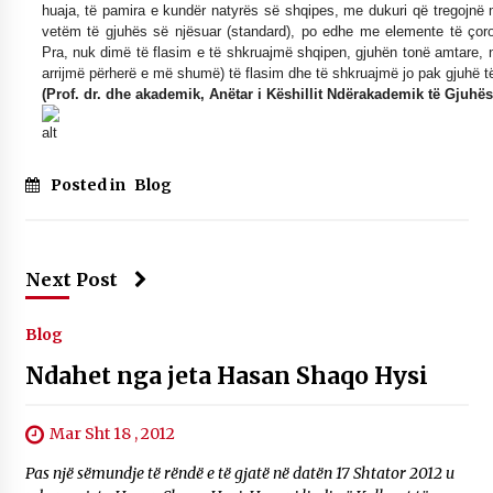
huaja, të pamira e kundër natyrës së shqipes, me dukuri që tregojnë m
vetëm të gjuhës së njësuar (standard), po edhe me elemente të çoro
Pra, nuk dimë të flasim e të shkruajmë shqipen, gjuhën tonë amtare,
arrijmë përherë e më shumë) të flasim dhe të shkruajmë jo pak gjuhë të
(Prof. dr. dhe akademik, Anëtar i Këshillit Ndërakademik të Gjuhë
Posted in
Blog
Next Post
Blog
Ndahet nga jeta Hasan Shaqo Hysi
Mar Sht 18 , 2012
Pas një sëmundje të rëndë e të gjatë në datën 17 Shtator 2012 u