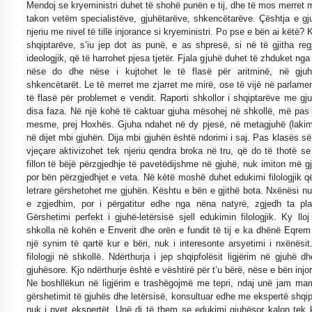
Mendoj se kryeministri duhet të shohë punën e tij, dhe të mos merret 
takon vetëm specialistëve, gjuhëtarëve, shkencëtarëve. Çështja e gj
njeriu me nivel të tillë injorance si kryeministri. Po pse e bën ai këtë? Ku
shqiptarëve, s’iu jep dot as punë, e as shpresë, si në të gjitha reg
ideologjik, që të harrohet pjesa tjetër. Fjala gjuhë duhet të zhduket nga fj
nëse do dhe nëse i kujtohet le të flasë për aritminë, në gju
shkencëtarët. Le të merret me zjarret me mirë, ose të vijë në parlame
të flasë për problemet e vendit. Raporti shkollor i shqiptarëve me gj
disa faza. Në një kohë të caktuar gjuha mësohej në shkollë, më pas
mesme, prej Hoxhës. Gjuha ndahet në dy pjesë, në metagjuhë (lakimi
në dijet mbi gjuhën. Dija mbi gjuhën është ndorimi i saj. Pas klasës 
vjeçare aktivizohet tek njeriu qendra broka në tru, që do të thotë se
fillon të bëjë përzgjedhje të pavetëdijshme në gjuhë, nuk imiton më gj
por bën përzgjedhjet e veta. Në këtë moshë duhet edukimi filologjik që
letrare gërshetohet me gjuhën. Kështu e bën e gjithë bota. Nxënësi nu
e zgjedhim, por i përgatitur edhe nga nëna natyrë, zgjedh ta pl
Gërshetimi perfekt i gjuhë-letërsisë sjell edukimin filologjik. Ky ll
shkolla në kohën e Enverit dhe orën e fundit të tij e ka dhënë Eqrem 
një synim të qartë kur e bëri, nuk i interesonte arsyetimi i nxënës
filologji në shkollë. Ndërthurja i jep shqipfolësit ligjërim në gjuhë 
gjuhësore. Kjo ndërthurje është e vështirë për t’u bërë, nëse e bën injo
Ne boshllëkun në ligjërim e trashëgojmë me tepri, ndaj unë jam mar
gërshetimit të gjuhës dhe letërsisë, konsultuar edhe me ekspertë shqipt
nuk i pyet ekspertët. Unë di të them se edukimi gjuhësor kalon tek k