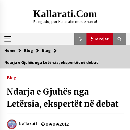
Skip
to
Kallarati.com
content
Ec ngado, por Kallaratin mos e harro!
Te rejat
Home
Blog
Blog
Te rejat
Ndarja e Gjuhës nga Letërsia, ekspertët në debat
DURRËS: ZGJEDHJE TË REJA TË DEGËS SË
SHOQATËS “KALLARATI”
Blog
16/07/2026
Ndarja e Gjuhës nga
Gazeta Kallarati nr. 118
07/07/2026
Letërsia, ekspertët në debat
SI U ARRIT TË REALIZOHEJ PERLA FOLKLORIKE
“JANINËS Ç’I PANË SYTË”
06/06/2026
kallarati
09/09/2012