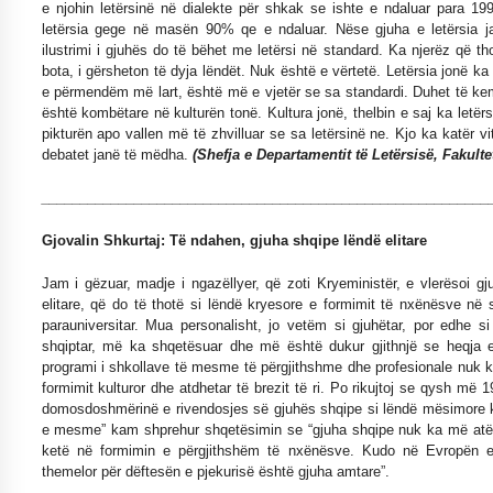
e njohin letërsinë në dialekte për shkak se ishte e ndaluar para 1
letërsia gege në masën 90% qe e ndaluar. Nëse gjuha e letërsia j
ilustrimi i gjuhës do të bëhet me letërsi në standard. Ka njerëz që t
bota, i gërsheton të dyja lëndët. Nuk është e vërtetë. Letërsia jonë ka
e përmendëm më lart, është më e vjetër se sa standardi. Duhet të ke
është kombëtare në kulturën tonë. Kultura jonë, thelbin e saj ka letë
pikturën apo vallen më të zhvilluar se sa letërsinë ne. Kjo ka katër v
debatet janë të mëdha.
(Shefja e Departamentit të Letërsisë, Fakulte
__________________________________________________________
Gjovalin Shkurtaj: Të ndahen, gjuha shqipe lëndë elitare
Jam i gëzuar, madje i ngazëllyer, që zoti Kryeministër, e vlerësoi gj
elitare, që do të thotë si lëndë kryesore e formimit të nxënësve në s
parauniversitar. Mua personalisht, jo vetëm si gjuhëtar, por edhe si 
shqiptar, më ka shqetësuar dhe më është dukur gjithnjë se heqja 
programi i shkollave të mesme të përgjithshme dhe profesionale nuk k
formimit kulturor dhe atdhetar të brezit të ri. Po rikujtoj se qysh më 1
domosdoshmërinë e rivendosjes së gjuhës shqipe si lëndë mësimore 
e mesme” kam shprehur shqetësimin se “gjuha shqipe nuk ka më atë 
ketë në formimin e përgjithshëm të nxënësve. Kudo në Evropën e 
themelor për dëftesën e pjekurisë është gjuha amtare”.