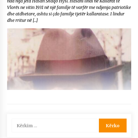
nda nga jeta Hasan Shaqo Hysi. Hasani lindi në Kallarat të
Vlorës ne vitin 1931 në një familje të varfër me ndjenja patriotike
dhe atdhetare, ashtu si çdo familje tjetër kallaratase. I lindur
dhe rritur në […]
Kërko
për: