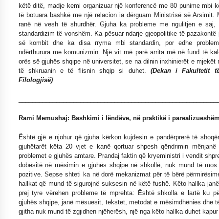
këtë ditë, madje kemi organizuar një konferencë me 80 punime mbi kët
të botuara bashkë me një relacion ia dërguam Ministrisë së Arsimit.
ranë në vesh të shurdhër. Gjuha ka probleme me ngulitjen e saj,
standardizim të vonshëm. Ka pësuar ndarje gjeopolitike të pazakontë 
së kombit dhe ka disa rryma mbi standardin, por edhe probleme
ndërthurura me komunizmin. Një vit më parë arrita më në fund të kalo
orës së gjuhës shqipe në universitet, se na dilnin inxhinierët e mjekët 
të shkruanin e të flisnin shqip si duhet.
(Dekan i Fakultetit t
Filologjisë)
__________________________________________________________
Rami Memushaj: Bashkimi i lëndëve, në praktikë i parealizueshë
Është gjë e njohur që gjuha kërkon kujdesin e pandërprerë të shoqëri
gjuhëtarët këta 20 vjet e kanë qortuar shpesh qëndrimin mënjanë t
problemet e gjuhës amtare. Prandaj faktin që kryeministri i vendit shpr
dobësitë në mësimin e gjuhës shqipe në shkollë, nuk mund të mos 
pozitive. Sepse shteti ka në dorë mekanizmat për të bërë përmirësime
hallkat që mund të sigurojnë suksesin në këtë fushë. Këto hallka janë
prej tyre vërehen probleme të mprehta: Është shkolla e lartë ku p
gjuhës shqipe, janë mësuesit, tekstet, metodat e mësimdhënies dhe të k
gjitha nuk mund të zgjidhen njëherësh, një nga këto hallka duhet kapur