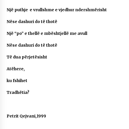
KALLARATI NË AKSIONET KOMBËTARE PËR
RINDËRTIMIN E VENDIT – NGA ÇIZE XHAFERAJ
Një puthje e vrullshme e vjedhur ndershmërisht
22/09/2025
Nëse dashuri do të thotë
– ËNGJËLL HASIMAJ – “KUJTIMET E MIA PËR
KALLARATIN SI MËSUES I MATEMATIKËS, POR
Një “po” e thellë e mbështjellë me avull
EDHE SI NJË BANOR I PËRKOHSHËM I TIJ”
12/09/2025
Nëse dashuri do të thotë
Gazeta Kallarati nr. 114
Të dua përjetësisht
06/02/2025
Atëhere,
ku fshihet
Tradhëtia?
Petrit Qejvani,1999