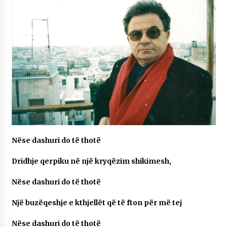
NË KALLARAT, NË “FSHATIN E DJEGUR” U
ZHVILLUA EDICIONI I TRETË I PIKNIKU
PRANVEROR
26/05/2026
Gazeta Kallarati nr. 117
03/05/2026
Gazeta Kallarati nr. 116
28/01/2026
Mbi kockat e martirëve ngrihet Atdheu
17/10/2025
Nëse dashuri do të thotë
Gazeta Kallarati nr. 115
Dridhje qerpiku në një kryqëzim shikimesh,
14/10/2025
Nëse dashuri do të thotë
Faksimilet e një 83 vjetori lufte: Çfarë shkruan
Vexhi Buharaja për Heroin e Popullit, Mumin
Selami.
Një buzëqeshje e kthjellët që të fton për më tej
04/10/2025
Nëse dashuri do të thotë