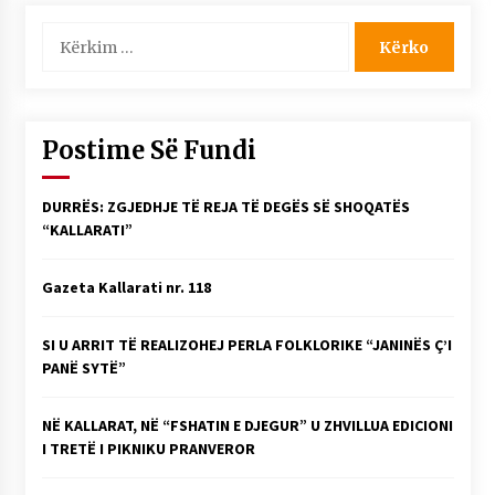
Kërko
për:
Postime Së Fundi
DURRËS: ZGJEDHJE TË REJA TË DEGËS SË SHOQATËS
“KALLARATI”
Gazeta Kallarati nr. 118
SI U ARRIT TË REALIZOHEJ PERLA FOLKLORIKE “JANINËS Ç’I
PANË SYTË”
NË KALLARAT, NË “FSHATIN E DJEGUR” U ZHVILLUA EDICIONI
I TRETË I PIKNIKU PRANVEROR