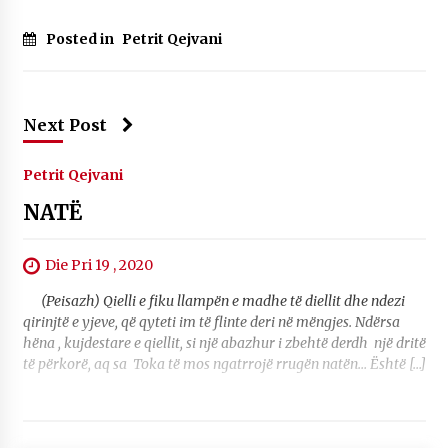
Posted in
Petrit Qejvani
Next Post
Petrit Qejvani
NATË
Die Pri 19 , 2020
(Peisazh) Qielli e fiku llampën e madhe të diellit dhe ndezi
qirinjtë e yjeve, që qyteti im të flinte deri në mëngjes. Ndërsa
hëna , kujdestare e qiellit, si një abazhur i zbehtë derdh një dritë
të përkorë, aq sa Toka të mos ngatrrojë rrugën natën… Është […]