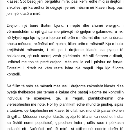
klasës: Sot besoj jeni përgatitur mirë, pasi kemi edhe miq si drejtori i
shkollës, që ka ardhur të dëgjojë një orë mësimi në klasën tuaj, pasi
jeni një klasë e mirë.
Drejtori, një burrë thatim bjond, i rreptë dhe shumë energjik, i
vëmendshëm si një gjahtar me përvojë në gjetjen e gabimeve, u nxi
në fytyrë nga kjo hyrje e tepruar në orën e mësimit dhe nuk iu durua:
shoku mësues, nxënësit më njohin, filloni orën e mësimit! Kjo e hutoi
krejtësisht mësuesin, i cili po i drejtonte klasës ca pyetje të
hallakatura, që nuk merrej vesh ç’kërkonin. Më sill fletoren e ditarit,
urdhëroi me ton të prerë drejtori. Mësuesi ia coi i prishur në fytyrë.
Dorëzimi i ditarit në këto raste ishte një rregull. Nga kjo fillonte
kontrolli.
Në fillim të orës së mësmit mësuesi i drejtonte zakonisht klasës disa
pyetje thelbësore për temën e kaluar dhe pastaj kalonte në kontrollin
individual të nxënësve, që, si rregull, planifikoheshin dhe
vlerësoheshin me notë. Por ky planifikim edhe mund të prishej, sipas
situatave, që krijoheshin në klasë, të cilat nuk mund të parashikohen
të gjitha. Mësuesi i drejtoi klasës pyetje të tilla si ku ndodhet India,
sa është numri popullsisë, ç’prodhon India , cilës race i përkasin
indianët etj. Nxënësit më të mirë, si gjithmonë ngrinin dorën të