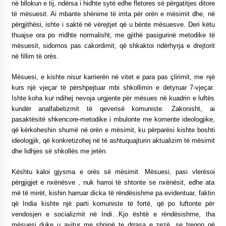
në bllokun e tij, ndërsa i hidhte sytë edhe fletores së përgatitjes ditore
të mësuesit. Ai mbante shënime të imta për orën e mësimit dhe, në
përgjithësi, ishte i saktë në vërejtjet që u bënte mësuesve. Deri këtu
thuajse ora po rridhte normalisht, me gjithë pasigurinë metodike të
mësuesit, sidomos pas cakordimit, që shkaktoi ndërhyrja e drejtorit
në fillim të orës.
Mësuesi, e kishte nisur karrierën në vitet e para pas çlirimit, me një
kurs një vjeçar të përshpejtuar mbi shkollimin e detyruar 7-vjeçar.
Ishte koha kur ndihej nevoja urgjente për mësues në kuadrin e luftës
kundër analfabetizmit të qeverisë komuniste. Zakonisht, ai
pasaktësitë shkencore-metodike i mbulonte me komente ideologjike,
që kërkoheshin shumë në orën e mësimit, ku përparësi kishte boshti
ideologjik, që konkretizohej në të ashtuquajturin aktualizim të mësimit
dhe lidhjes së shkollës me jetën.
Kështu kaloi gjysma e orës së mësimit. Mësuesi, pasi vlerësoi
përgjigjet e nxënësve , nuk harroi të shtonte se nxënësit, edhe ata
më të mirët, kishin harruar dicka të rëndësishme pa evidentuar, faktin
që India kishte një parti komuniste të fortë, që po luftonte për
vendosjen e socializmit në Indi…Kjo është e rëndësishme, tha
mësuesi duke u avitur me shpinë te drrasa e zezë, se tregon që