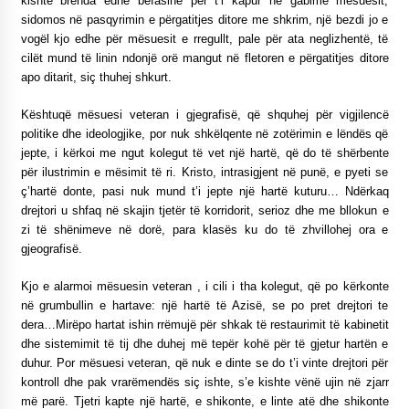
kishte brenda edhe befasinë për t’i kapur në gabime mësuesit,
KALLARATI NË AKSIONET KOMBËTARE PËR
sidomos në pasqyrimin e përgatitjes ditore me shkrim, një bezdi jo e
RINDËRTIMIN E VENDIT – NGA ÇIZE XHAFERAJ
vogël kjo edhe për mësuesit e rregullt, pale për ata neglizhentë, të
22/09/2025
cilët mund të linin ndonjë orë mangut në fletoren e përgatitjes ditore
apo ditarit, siç thuhej shkurt.
– ËNGJËLL HASIMAJ – “KUJTIMET E MIA PËR
KALLARATIN SI MËSUES I MATEMATIKËS, POR
EDHE SI NJË BANOR I PËRKOHSHËM I TIJ”
Kështuqë mësuesi veteran i gjegrafisë, që shquhej për vigjilencë
12/09/2025
politike dhe ideologjike, por nuk shkëlqente në zotërimin e lëndës që
jepte, i kërkoi me ngut kolegut të vet një hartë, që do të shërbente
Gazeta Kallarati nr. 114
për ilustrimin e mësimit të ri. Kristo, intrasigjent në punë, e pyeti se
06/02/2025
ç’hartë donte, pasi nuk mund t’i jepte një hartë kuturu… Ndërkaq
drejtori u shfaq në skajin tjetër të korridorit, serioz dhe me bllokun e
zi të shënimeve në dorë, para klasës ku do të zhvillohej ora e
gjeografisë.
Kjo e alarmoi mësuesin veteran , i cili i tha kolegut, që po kërkonte
në grumbullin e hartave: një hartë të Azisë, se po pret drejtori te
dera…Mirëpo hartat ishin rrëmujë për shkak të restaurimit të kabinetit
dhe sistemimit të tij dhe duhej më tepër kohë për të gjetur hartën e
duhur. Por mësuesi veteran, që nuk e dinte se do t’i vinte drejtori për
kontroll dhe pak vrarëmendës siç ishte, s’e kishte vënë ujin në zjarr
më parë. Tjetri kapte një hartë, e shikonte, e linte atë dhe shikonte