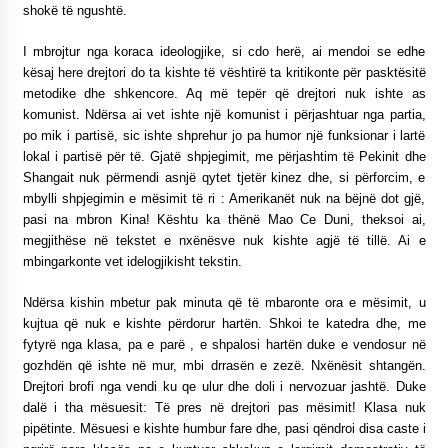
shokë të ngushtë.
I mbrojtur nga koraca ideologjike, si cdo herë, ai mendoi se edhe
kësaj here drejtori do ta kishte të vështirë ta kritikonte për pasktësitë
metodike dhe shkencore. Aq më tepër që drejtori nuk ishte as
komunist. Ndërsa ai vet ishte një komunist i përjashtuar nga partia,
po mik i partisë, sic ishte shprehur jo pa humor një funksionar i lartë
lokal i partisë për të. Gjatë shpjegimit, me përjashtim të Pekinit dhe
Shangait nuk përmendi asnjë qytet tjetër kinez dhe, si përforcim, e
mbylli shpjegimin e mësimit të ri : Amerikanët nuk na bëjnë dot gjë,
pasi na mbron Kina! Kështu ka thënë Mao Ce Duni, theksoi ai,
megjithëse në tekstet e nxënësve nuk kishte agjë të tillë. Ai e
mbingarkonte vet idelogjikisht tekstin.
Ndërsa kishin mbetur pak minuta që të mbaronte ora e mësimit, u
kujtua që nuk e kishte përdorur hartën. Shkoi te katedra dhe, me
fytyrë nga klasa, pa e parë , e shpalosi hartën duke e vendosur në
gozhdën që ishte në mur, mbi drrasën e zezë. Nxënësit shtangën.
Drejtori brofi nga vendi ku qe ulur dhe doli i nervozuar jashtë. Duke
dalë i tha mësuesit: Të pres në drejtori pas mësimit! Klasa nuk
pipëtinte. Mësuesi e kishte humbur fare dhe, pasi qëndroi disa caste i