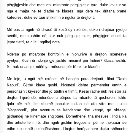
përgjigjeshin dhe mësuesi miratonte përgjigjet e tyre, duke lëvizur sa
nga e majta në të djathë të klasës, nga dera tek dritarja pranë
katedrës, duke evituar shikimin e ngulur të drejtorit.
Më pas ai ngriti në drrasë të zezë dy nxënës, duke i drejtuar pyetje
secilit, me kushtin që, kur nuk përgjigjej njeri, përgjigjen duhet ta
jepte tjetri, të cilit i ngrihej nota.
Ndërsa po mbaronte kontrollin e njohurive u drejton nxënësve
pyetjen: Kush di ndonjë gjë jashtë mësimit për Indinë? Klasa heshti.
Si, nuk di asnjë, ndërhyri mësuesi për të nxitur klasën.
Me leje, u ngrit një nxënës në bangën para drejtorit, filmi “Raxh
Kapuri”. Gjithë klasa qeshi. Nxënësi kishte përmendur emrin e
personazhit kryesor dhe jo titullin e filmit. Kësaj radhe nuk rezistoi as
drejtori hijerëndë, ndonëse u përpoq ta mbante të qeshurën. Ishte
fjala për një film shumë popullor indian në ato vite me titullin
“Vagabondi”, plot aventura të këndshme dhe këngë, që shfaqej
gjithandej në kinematë shqiptare. Domethënë, tha mësuesi, India ka
dhe artistë të mirë, dhe ngriti gishtin tregues si për të theksuar se
edhe kjo është e rëndësishme. Drejtori herëpashere diçka shënonte