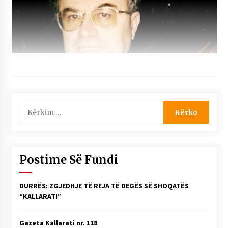
Kërko
për:
Postime Së Fundi
DURRËS: ZGJEDHJE TË REJA TË DEGËS SË SHOQATËS
“KALLARATI”
Gazeta Kallarati nr. 118