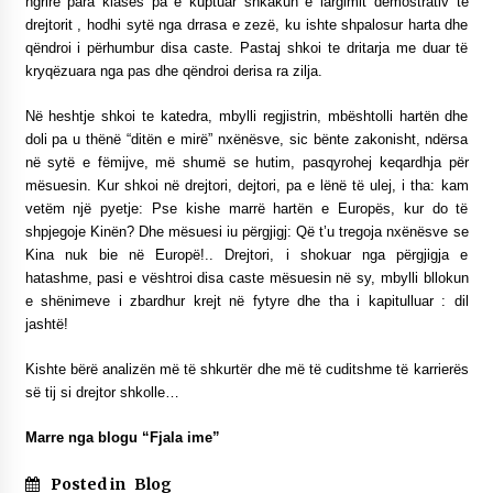
ngrirë para klasës pa e kuptuar shkakun e largimit demostrativ të
drejtorit , hodhi sytë nga drrasa e zezë, ku ishte shpalosur harta dhe
qëndroi i përhumbur disa caste. Pastaj shkoi te dritarja me duar të
kryqëzuara nga pas dhe qëndroi derisa ra zilja.
Në heshtje shkoi te katedra, mbylli regjistrin, mbështolli hartën dhe
doli pa u thënë “ditën e mirë” nxënësve, sic bënte zakonisht, ndërsa
në sytë e fëmijve, më shumë se hutim, pasqyrohej keqardhja për
mësuesin. Kur shkoi në drejtori, dejtori, pa e lënë të ulej, i tha: kam
vetëm një pyetje: Pse kishe marrë hartën e Europës, kur do të
shpjegoje Kinën? Dhe mësuesi iu përgjigj: Që t’u tregoja nxënësve se
Kina nuk bie në Europë!.. Drejtori, i shokuar nga përgjigja e
hatashme, pasi e vështroi disa caste mësuesin në sy, mbylli bllokun
e shënimeve i zbardhur krejt në fytyre dhe tha i kapitulluar : dil
jashtë!
Kishte bërë analizën më të shkurtër dhe më të cuditshme të karrierës
së tij si drejtor shkolle…
Marre nga blogu “Fjala ime”
Posted in
Blog