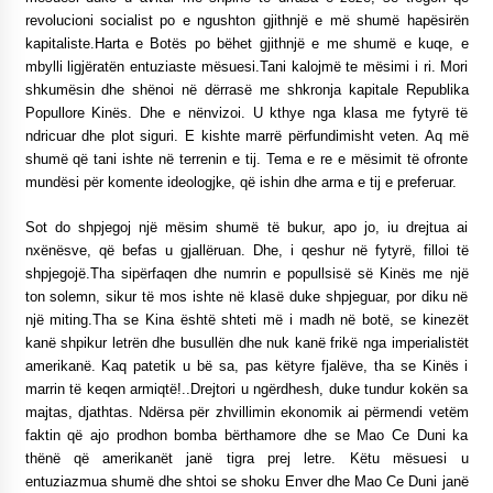
revolucioni socialist po e ngushton gjithnjë e më shumë hapësirën
kapitaliste.Harta e Botës po bëhet gjithnjë e me shumë e kuqe, e
mbylli ligjëratën entuziaste mësuesi.Tani kalojmë te mësimi i ri. Mori
shkumësin dhe shënoi në dërrasë me shkronja kapitale Republika
Popullore Kinës. Dhe e nënvizoi. U kthye nga klasa me fytyrë të
ndricuar dhe plot siguri. E kishte marrë përfundimisht veten. Aq më
shumë që tani ishte në terrenin e tij. Tema e re e mësimit të ofronte
mundësi për komente ideologjke, që ishin dhe arma e tij e preferuar.
Sot do shpjegoj një mësim shumë të bukur, apo jo, iu drejtua ai
nxënësve, që befas u gjallëruan. Dhe, i qeshur në fytyrë, filloi të
shpjegojë.Tha sipërfaqen dhe numrin e popullsisë së Kinës me një
ton solemn, sikur të mos ishte në klasë duke shpjeguar, por diku në
një miting.Tha se Kina është shteti më i madh në botë, se kinezët
kanë shpikur letrën dhe busullën dhe nuk kanë frikë nga imperialistët
amerikanë. Kaq patetik u bë sa, pas këtyre fjalëve, tha se Kinës i
marrin të keqen armiqtë!..Drejtori u ngërdhesh, duke tundur kokën sa
majtas, djathtas. Ndërsa për zhvillimin ekonomik ai përmendi vetëm
faktin që ajo prodhon bomba bërthamore dhe se Mao Ce Duni ka
thënë që amerikanët janë tigra prej letre. Këtu mësuesi u
entuziazmua shumë dhe shtoi se shoku Enver dhe Mao Ce Duni janë