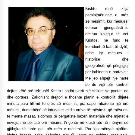
NË KALLARAT, NË “FSHATIN E DJEGUR” U
Kishte rënë zilja
ZHVILLUA EDICIONI I TRETË I PIKNIKU
paralajmëruese e orës
PRANVEROR
së mësimit, kur mësuesi
26/05/2026
veteran i gjeografisë iu
drejtua kolegut të vet
Gazeta Kallarati nr. 117
Kristos, në fund të
03/05/2026
korridorit të katit të dytë,
edhe ky mësues i
Gazeta Kallarati nr. 116
historisë dhe
28/01/2026
gjeografisë, që përgjigjej
për kabinetin e hartave :
Mbi kockat e martirëve ngrihet Atdheu
Më jep shpejt një hartë
17/10/2025
se do vijë për kontroll
dejtori këtë orë tek unë! Kristo i hodhi tjetrit një shikim sa pyetës aq
Gazeta Kallarati nr. 115
dhe qortues. Zakonisht drejtori e thoshte planin e kontrollit dhjetë
14/10/2025
minuta para fillimit të orës së mësimit, pra sapo mbaronte një orë
mësimi, domethënë në intervalet midis orëve të mësimit, që mësuesi
Faksimilet e një 83 vjetori lufte: Çfarë shkruan
Vexhi Buharaja për Heroin e Popullit, Mumin
të merrte masat, sidomos të përgatiste bazën materiale dhe mjetet e
Selami.
nevojshme për atë orë mësimi, t’i çonte në klasë ato në mënyrë që
04/10/2025
gjithçka të ishte gati për orën e mësimit. Por kjo mënyrë njoftimi