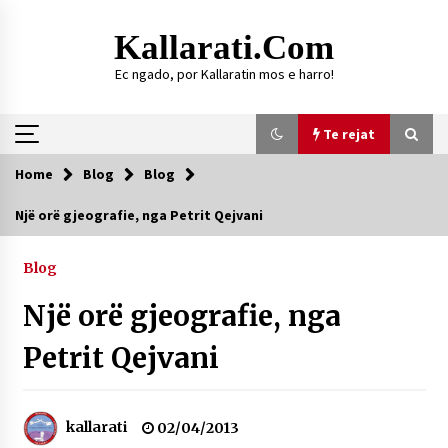
Skip
to
Kallarati.com
content
Ec ngado, por Kallaratin mos e harro!
Te rejat
Home
Blog
Blog
Te rejat
Një orë gjeografie, nga Petrit Qejvani
DURRËS: ZGJEDHJE TË REJA TË DEGËS SË
SHOQATËS “KALLARATI”
Blog
16/07/2026
Një orë gjeografie, nga
Gazeta Kallarati nr. 118
07/07/2026
Petrit Qejvani
SI U ARRIT TË REALIZOHEJ PERLA FOLKLORIKE
“JANINËS Ç’I PANË SYTË”
06/06/2026
kallarati
02/04/2013