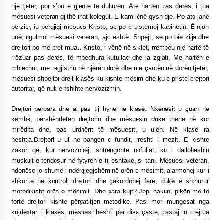
një tjetër, por s’po e gjente të duhurën. Atë hartën pas derës, i tha
mësuesi veteran gjithë inat kolegut. E kam lënë qysh dje. Po ato janë
përzier, iu përgjigj mësues Kristo, se po e sistemoj kabinetin. Ë njoh
unë, ngulmoi mësuesi veteran, ajo është. Shpejt, se po bie zilja dhe
drejtori po më pret mua…Kristo, i vënë në siklet, rrëmbeu një hartë të
rrëzuar pas derës, të mbedhura kutullaç dhe ia zgjati. Me hartën e
mbledhur, me regjistrin në njërën dorë dhe me çantën në dorën tjetër,
mësuesi shpejtoi drejt klasës ku kishte mësim dhe ku e priste drejtori
autoritar, që nuk e fshihte nervozizmin.
Drejtori përpara dhe ai pas tij hynë në klasë. Nxënësit u çuan në
këmbë, përshëndetën drejtorin dhe mësuesin duke thënë në kor
mirëdita dhe, pas urdhërit të mësuesit, u ulën. Në klasë ra
heshtja.Drejtori u ul në bangën e fundit, rreshti i mezit. E kishte
zakon që, kur nervozohej, shtrëngonte nofullat, ku i dalloheshin
muskujt e tendosur në fytyrën e tij eshtake, si tani. Mësuesi veteran,
ndonëse jo shumë i ndërgjegjshëm në orën e mësimit, alarmohej kur i
shkonte në kontroll drejtori dhe çakordohej fare, duke e shthurur
metodikisht orën e mësimit. Dhe para kujt? Jepi hakun, pikën më të
fortë drejtori kishte përgatitjen metodike. Pasi mori mungesat nga
kujdestari i klasës, mësuesi heshti për disa çaste, pastaj iu drejtua