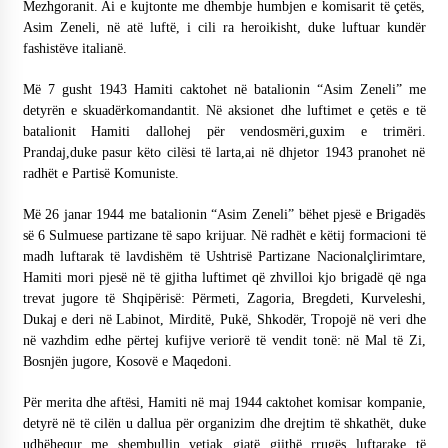
Mezhgoranit. Ai e kujtonte me dhembje humbjen e komisarit të çetës,
Asim Zeneli, në atë luftë, i cili ra heroikisht, duke luftuar kundër
fashistëve italianë.
Më 7 gusht 1943 Hamiti caktohet në batalionin “Asim Zeneli” me
detyrën e skuadërkomandantit. Në aksionet dhe luftimet e çetës e të
batalionit Hamiti dallohej për vendosmëri,guxim e trimëri.
Prandaj,duke pasur këto cilësi të larta,ai në dhjetor 1943 pranohet në
radhët e Partisë Komuniste.
Më 26 janar 1944 me batalionin “Asim Zeneli” bëhet pjesë e Brigadës
së 6 Sulmuese partizane të sapo krijuar. Në radhët e këtij formacioni të
madh luftarak të lavdishëm të Ushtrisë Partizane Nacionalçlirimtare,
Hamiti mori pjesë në të gjitha luftimet që zhvilloi kjo brigadë që nga
trevat jugore të Shqipërisë: Përmeti, Zagoria, Bregdeti, Kurveleshi,
Dukaj e deri në Labinot, Mirditë, Pukë, Shkodër, Tropojë në veri dhe
në vazhdim edhe përtej kufijve veriorë të vendit tonë: në Mal të Zi,
Bosnjën jugore, Kosovë e Maqedoni.
Për merita dhe aftësi, Hamiti në maj 1944 caktohet komisar kompanie,
detyrë në të cilën u dallua për organizim dhe drejtim të shkathët, duke
udhëhequr me shembullin vetjak gjatë gjithë rrugës luftarake të