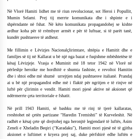
Në Vlorë Hamiti lidhet me të riun revolucionar, sot Heroi i Popullit,
Mumin Selami. Prej tij merrte komunikata dhe i shpinte e i
shpërndante në fshat. Në këto komunikata propagandohej se kishte
ardhur koha për të rrëmbyer armët e për të luftuar, si të parët tanë,
kundër pushtuesve të atdheut.
Me fillimin e Lëvizjes Nacionalçlirimtare, shtëpia e Hamitit dhe e
familjes së tij në Kallarat u bë një nga bazat e fuqishme mbështetëse të
kësaj Lëvizjeje. Vrasja e Muminit më 18 tetor 1942 në Vlorë në
përleshje heroike me hordhitë e shumta fashiste, e revoltoi Hamitin
dhe i shtoi edhe më shumë urrejtjen ndaj pushtuesve italianë. Prandaj
ai u bë një propagandist edhe më i flaktë për ngritjen e të rinjve në
luftë për çlirimin e vendit. Hamiti mori pjesë aktive në aksionet që
ndërmerrte çeta territoriale e fshatit.
Në prill 1943 Hamiti, së bashku me të rinj të tjerë kallaratas,
rreshtohet në çetën partizane “Haredin Tremishti” të Kurveleshit. Në
radhët e kësaj çete që drejtohej nga heronjtë legjendarë të luftës, Asim
Zeneli e Xheladin Beqiri (“Karadaku”), Hamiti mori pjesë në të gjitha
aksionet e luftimet e kryera prej saj, duke përfshirë edhe luftën e