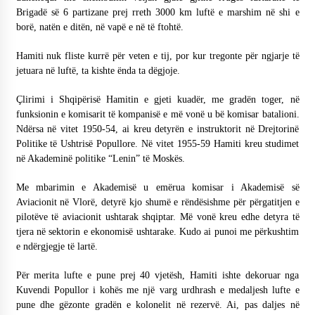
Brigadë së 6 partizane prej rreth 3000 km luftë e marshim në shi e
borë, natën e ditën, në vapë e në të ftohtë.
Hamiti nuk fliste kurrë për veten e tij, por kur tregonte për ngjarje të
jetuara në luftë, ta kishte ënda ta dëgjoje.
Çlirimi i Shqipërisë Hamitin e gjeti kuadër, me gradën toger, në
funksionin e komisarit të kompanisë e më vonë u bë komisar batalioni.
Ndërsa në vitet 1950-54, ai kreu detyrën e instruktorit në Drejtorinë
Politike të Ushtrisë Popullore. Në vitet 1955-59 Hamiti kreu studimet
në Akademinë politike “Lenin” të Moskës.
Me mbarimin e Akademisë u emërua komisar i Akademisë së
Aviacionit në Vlorë, detyrë kjo shumë e rëndësishme për përgatitjen e
pilotëve të aviacionit ushtarak shqiptar. Më vonë kreu edhe detyra të
tjera në sektorin e ekonomisë ushtarake. Kudo ai punoi me përkushtim
e ndërgjegje të lartë.
Për merita lufte e pune prej 40 vjetësh, Hamiti ishte dekoruar nga
Kuvendi Popullor i kohës me një varg urdhrash e medaljesh lufte e
pune dhe gëzonte gradën e kolonelit në rezervë. Ai, pas daljes në