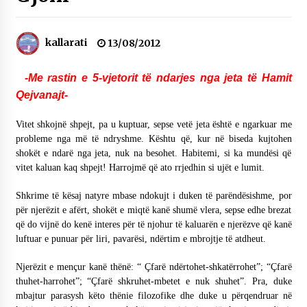
NË KALLARAT, NË “FSHATIN E DJEGUR” U
ZHVILLUA EDICIONI I TRETË I PIKNIKU
PRANVEROR
kallarati
13/08/2012
26/05/2026
-Me rastin e 5-vjetorit të ndarjes nga jeta të Hamit
Gazeta Kallarati nr. 117
03/05/2026
Qejvanajt-
Gazeta Kallarati nr. 116
Vitet shkojnë shpejt, pa u kuptuar, sepse vetë jeta është e ngarkuar me
28/01/2026
probleme nga më të ndryshme. Kështu që, kur në biseda kujtohen
shokët e ndarë nga jeta, nuk na besohet. Habitemi, si ka mundësi që
Mbi kockat e martirëve ngrihet Atdheu
vitet kaluan kaq shpejt! Harrojmë që ato rrjedhin si ujët e lumit.
17/10/2025
Shkrime të kësaj natyre mbase ndokujt i duken të parëndësishme, por
Gazeta Kallarati nr. 115
për njerëzit e afërt, shokët e miqtë kanë shumë vlera, sepse edhe brezat
14/10/2025
që do vijnë do kenë interes për të njohur të kaluarën e njerëzve që kanë
luftuar e punuar për liri, pavarësi, ndërtim e mbrojtje të atdheut.
Faksimilet e një 83 vjetori lufte: Çfarë shkruan
Vexhi Buharaja për Heroin e Popullit, Mumin
Njerëzit e mençur kanë thënë: “ Çfarë ndërtohet-shkatërrohet”; “Çfarë
Selami.
thuhet-harrohet”; “Çfarë shkruhet-mbetet e nuk shuhet”. Pra, duke
04/10/2025
mbajtur parasysh këto thënie filozofike dhe duke u përqendruar në