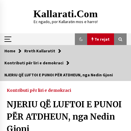
Skip
to
Kallarati.com
content
Ec ngado, por Kallaratin mos e harro!
Te rejat
Home
Rreth Kallaratit
Te rejat
Kontributi për liri e demokraci
DURRËS: ZGJEDHJE TË REJA TË DEGËS SË
NJERIU QË LUFTOI E PUNOI PËR ATDHEUN, nga Nedin Gjoni
SHOQATËS “KALLARATI”
16/07/2026
Kontributi për liri e demokraci
Gazeta Kallarati nr. 118
NJERIU QË LUFTOI E PUNOI
07/07/2026
PËR ATDHEUN, nga Nedin
SI U ARRIT TË REALIZOHEJ PERLA FOLKLORIKE
“JANINËS Ç’I PANË SYTË”
06/06/2026
Gjoni