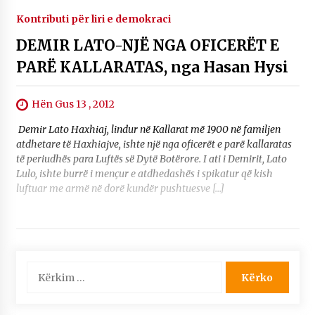
Kontributi për liri e demokraci
DEMIR LATO-NJË NGA OFICERËT E
PARË KALLARATAS, nga Hasan Hysi
Hën Gus 13 , 2012
Demir Lato Haxhiaj, lindur në Kallarat më 1900 në familjen
atdhetare të Haxhiajve, ishte një nga oficerët e parë kallaratas
të periudhës para Luftës së Dytë Botërore. I ati i Demirit, Lato
Lulo, ishte burrë i mençur e atdhedashës i spikatur që kish
luftuar me armë në dorë kundër pushtuesve […]
Kërko
për: