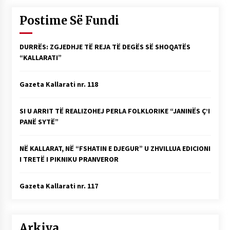
Postime Së Fundi
DURRËS: ZGJEDHJE TË REJA TË DEGËS SË SHOQATËS
“KALLARATI”
Gazeta Kallarati nr. 118
SI U ARRIT TË REALIZOHEJ PERLA FOLKLORIKE “JANINËS Ç’I
PANË SYTË”
NË KALLARAT, NË “FSHATIN E DJEGUR” U ZHVILLUA EDICIONI
I TRETË I PIKNIKU PRANVEROR
Gazeta Kallarati nr. 117
Arkiva