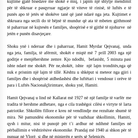
kujtime gjatë bisedave me shokë e miq, i japim një shtytje mendimit
KALLARATI NË AKSIONET KOMBËTARE PËR
për të shkruar e pasqyruar ngjarje të viteve të rinisë, të luftës e të
RINDËRTIMIN E VENDIT – NGA ÇIZE XHAFERAJ
punës apo të jetës së shokëve tanë që janë ndarë nga jeta. Kujtimet e
22/09/2025
shkruara nga secili do të bëjnë të mundur që ata të mbeten gjithmonë
të paharruar në kujtesën e familjes, shoqërisë e të gjithë të njohurve në
– ËNGJËLL HASIMAJ – “KUJTIMET E MIA PËR
KALLARATIN SI MËSUES I MATEMATIKËS, POR
jetën e punën disavjeçare.
EDHE SI NJË BANOR I PËRKOHSHËM I TIJ”
12/09/2025
Shoku ynë i nderuar dhe i paharruar, Hamit Myrdar Qejvanaj, unda
nga jeta, familja, të afërmit, shokët e miqtë më 7 prill 2003 nga një
Gazeta Kallarati nr. 114
goditje e menjëhershme zemre. Kjo ndodhi, befasisht, 5 minuta pasi
06/02/2025
ishte ndarë me shokët. Për ne,shokët, ishte një lajm tronditës,nga që
nuk e prisnim një lajm të tillë. Kështu u shkëput si meteor nga gjiri i
familjes dhe i shoqërisë atdhedashësi dhe luftëtari i vendosur i orëve të
para i Luftës Nacionalçlirimtare, shoku ynë, Hamiti.
Hamit Qejvanaj u lind në Kallarat më 1927 në një familje të varfër me
tradita të hershme atdhetare, nga e cila trashëgoi cilësi e virtyte të larta
patriotike. Shkollën fillore e kreu në vendlindje me rezultate shumë të
mira. Në pamundësi ekonomike për të vazhduar shkollimin, Hamiti,
qysh i mitur, nisi të punojë për t’i ardhur në ndihmë familjes në
përballimin e vështirësive ekonomike. Prandaj më 1940 ai shkon për të
punuar në Vlorë, si dhe në minierën e serës së Selenicës.