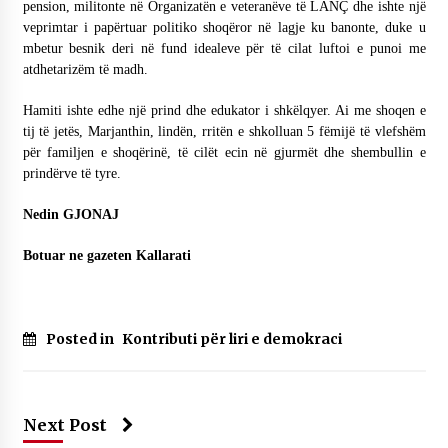
pension, militonte në Organizatën e veteranëve të LANÇ dhe ishte një
veprimtar i papërtuar politiko shoqëror në lagje ku banonte, duke u
mbetur besnik deri në fund idealeve për të cilat luftoi e punoi me
atdhetarizëm të madh.
Hamiti ishte edhe një prind dhe edukator i shkëlqyer. Ai me shoqen e
tij të jetës, Marjanthin, lindën, rritën e shkolluan 5 fëmijë të vlefshëm
për familjen e shoqërinë, të cilët ecin në gjurmët dhe shembullin e
prindërve të tyre.
Nedin GJONAJ
Botuar ne gazeten Kallarati
Posted in
Kontributi për liri e demokraci
Next Post