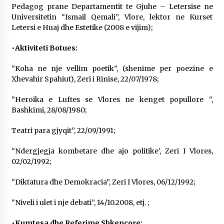
Pedagog prane Departamentit te Gjuhe – Letersise ne
Universitetin “Ismail Qemali”, Vlore, lektor ne Kurset
Letersi e Huaj dhe Estetike (2008 e vijim);
•Aktiviteti Botues:
“Koha ne nje vellim poetik”, (shenime per poezine e
Xhevahir Spahiut), Zeri i Rinise, 22/07/1978;
“Heroika e Luftes se Vlores ne kenget popullore “,
Bashkimi, 28/08/1980;
Teatri para gjyqit”, 22/09/1991;
“Ndergjegja kombetare dhe ajo politike’, Zeri I Vlores,
02/02/1992;
“Diktatura dhe Demokracia”, Zeri I Vlores, 06/12/1992;
“Niveli i ulet i nje debati”, 14/10.2008, etj. ;
•Kumtesa dhe Referime Shkencore: