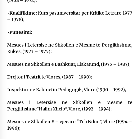
(1968 – 1972);
KALLARATI NË AKSIONET KOMBËTARE PËR
RINDËRTIMIN E VENDIT – NGA ÇIZE XHAFERAJ
•Kualifikime:
Kurs pasuniversitar per Kritike Letrare 1977
22/09/2025
– 1978);
– ËNGJËLL HASIMAJ – “KUJTIMET E MIA PËR
•Punesimi:
KALLARATIN SI MËSUES I MATEMATIKËS, POR
EDHE SI NJË BANOR I PËRKOHSHËM I TIJ”
Mesues i Letersise ne Shkollen e Mesme te Pergjithshme,
12/09/2025
Kukes, (1973 – 1975);
Gazeta Kallarati nr. 114
Mesues ne Shkollen e Bashkuar, Llakatund, (1975 – 1987);
06/02/2025
Drejtor i Teatrit te Vlores, (1987 – 1990);
Inspektor ne Kabinetin Pedagogik, Vlore (1990 – 1992);
Mesues i Letersise ne Shkollen e Mesme te
Pergjithshme”Halim Xhelo”, Vlore, (1992 – 1994);
Mesues ne Shkollen 8 – vjeçare “Teli Ndini”, Vlore (1994 –
1996);