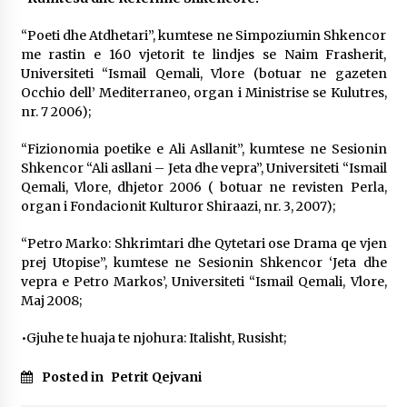
“Poeti dhe Atdhetari”, kumtese ne Simpoziumin Shkencor
me rastin e 160 vjetorit te lindjes se Naim Frasherit,
Universiteti “Ismail Qemali, Vlore (botuar ne gazeten
Occhio dell’ Mediterraneo, organ i Ministrise se Kulutres,
nr. 7 2006);
“Fizionomia poetike e Ali Asllanit”, kumtese ne Sesionin
Shkencor “Ali asllani – Jeta dhe vepra”, Universiteti “Ismail
Qemali, Vlore, dhjetor 2006 ( botuar ne revisten Perla,
organ i Fondacionit Kulturor Shiraazi, nr. 3, 2007);
“Petro Marko: Shkrimtari dhe Qytetari ose Drama qe vjen
prej Utopise”, kumtese ne Sesionin Shkencor ‘Jeta dhe
vepra e Petro Markos’, Universiteti “Ismail Qemali, Vlore,
Maj 2008;
•Gjuhe te huaja te njohura: Italisht, Rusisht;
Posted in
Petrit Qejvani