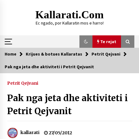
Skip
to
Kallarati.com
content
Ec ngado, por Kallaratin mos e harro!
Te rejat
Home
Krijues & botues Kallaratas
Petrit Qejvani
Te rejat
Pak nga jeta dhe aktiviteti i Petrit Qejvanit
DURRËS: ZGJEDHJE TË REJA TË DEGËS SË
SHOQATËS “KALLARATI”
Petrit Qejvani
16/07/2026
Pak nga jeta dhe aktiviteti i
Gazeta Kallarati nr. 118
07/07/2026
Petrit Qejvanit
SI U ARRIT TË REALIZOHEJ PERLA FOLKLORIKE
“JANINËS Ç’I PANË SYTË”
06/06/2026
kallarati
27/05/2012