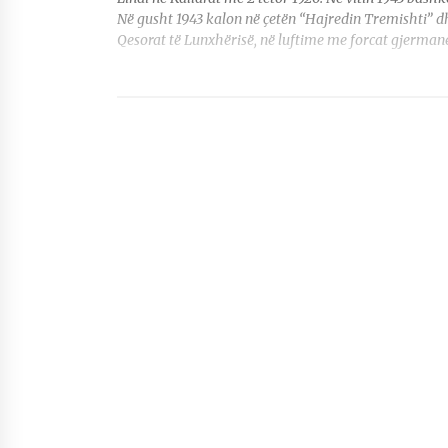
Në gusht 1943 kalon në çetën “Hajredin Tremishti” d
Qesorat të Lunxhërisë, në luftime me forcat gjermane