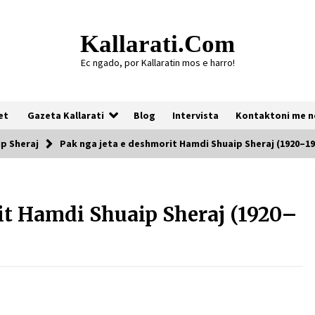
Kallarati.com
Ec ngado, por Kallaratin mos e harro!
et
Gazeta Kallarati
Blog
Intervista
Kontaktoni me n
p Sheraj
Pak nga jeta e deshmorit Hamdi Shuaip Sheraj (1920–19
Gazeta Kallarati nr. 118
it Hamdi Shuaip Sheraj (1920–
07/07/2026
Gazeta Kallarati nr. 117
03/05/2026