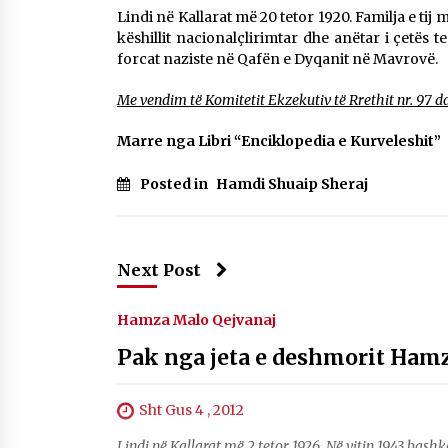
Lindi në Kallarat më 20 tetor 1920. Familja e tij
Mbi kockat e martirëve ngrihet
Atdheu
këshillit nacionalçlirimtar dhe anëtar i çetës 
17/10/2025
forcat naziste në Qafën e Dyqanit në Mavrovë.
Me vendim të Komitetit Ekzekutiv të Rrethit nr. 97 d
KALLARATI NË AKSIONET
KOMBËTARE PËR RINDËRTIMIN E
Marre nga Libri “Enciklopedia e Kurveleshit”
VENDIT – NGA ÇIZE XHAFERAJ
22/09/2025
Posted in
Hamdi Shuaip Sheraj
Next Post
Hamza Malo Qejvanaj
Pak nga jeta e deshmorit Hamz
Sht Gus 4 , 2012
Lindi në Kallarat më 2 tetor 1926. Në vitin 1943 bas