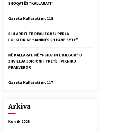
SHOQATËS “KALLARATI”
Faksimilet e një 83 vjetori lufte:
Çfarë shkruan Vexhi Buharaja për
Heroin e Popullit, Mumin Selami.
Gazeta Kallarati nr. 118
04/10/2025
Gazeta Kallarati nr. 114
SI U ARRIT TË REALIZOHEJ PERLA
06/02/2025
FOLKLORIKE “JANINËS Ç’I PANË SYTË”
NË KALLARAT, NË “FSHATIN E DJEGUR” U
ZHVILLUA EDICIONI I TRETË I PIKNIKU
PRANVEROR
Gazeta Kallarati nr. 117
Arkiva
Korrik 2026