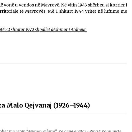
 më vonë u vendos në Mavrovë. Në vitin 1943 shërbeu si korrier i
Gazeta Kallarati nr. 115
territoriale të Mavrovës. Më 1 shkurt 1944 vritet në luftime me
14/10/2025
atë 22 shtator 1972 shpallet dëshmor i Atdheut.
– ËNGJËLL HASIMAJ – “KUJTIMET E
MIA PËR KALLARATIN SI MËSUES I
MATEMATIKËS, POR EDHE SI NJË
BANOR I PËRKOHSHËM I TIJ”
12/09/2025
a Malo Qejvanaj (1926–1944)
hkohet me çetën “Mumin Selami”. Ka qenë anëtar i Rinisë Komuniste.