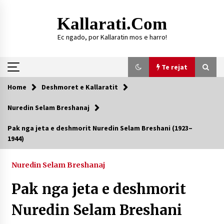
Skip
to
Kallarati.com
content
Ec ngado, por Kallaratin mos e harro!
Te rejat
Home
Deshmoret e Kallaratit
Te rejat
Nuredin Selam Breshanaj
DURRËS: ZGJEDHJE TË REJA TË DEGËS SË
Pak nga jeta e deshmorit Nuredin Selam Breshani (1923–
SHOQATËS “KALLARATI”
1944)
16/07/2026
Gazeta Kallarati nr. 118
Nuredin Selam Breshanaj
07/07/2026
Pak nga jeta e deshmorit
SI U ARRIT TË REALIZOHEJ PERLA FOLKLORIKE
“JANINËS Ç’I PANË SYTË”
Nuredin Selam Breshani
06/06/2026