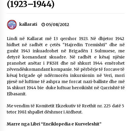
(1923–1944)
NË KALLARAT, NË “FSHATIN E DJEGUR” U
ZHVILLUA EDICIONI I TRETË I PIKNIKU
PRANVEROR
26/05/2026
kallarati
05/08/2012
Gazeta Kallarati nr. 117
Lindi në Kallarat më 13 qershor 1923. Në dhjetor 1942
03/05/2026
hidhet në radhët e çetës “Hajredin Tremishti” dhe në
gusht 1943 inkuadrohet në Brigadën I Sulmuese, me
Gazeta Kallarati nr. 116
detyrë komandant skuadre. Në radhët e kësaj njësie
28/01/2026
pranohet anëtar i PKSH dhe në shkurt 1944 emërohet
zëvendëskomandant kompanie. Në përbërje të forcave të
Mbi kockat e martirëve ngrihet Atdheu
kësaj brigade që ndërmorën inkursionin në Veri, mori
17/10/2025
pjesë në luftime të ashpra me forcat nazi-balliste dhe më
14 shkurt 1944 bie duke luftuar heroikisht në Qarrishtë të
Gazeta Kallarati nr. 115
Elbasanit.
14/10/2025
Me vendim të Komitetit Ekzekutiv të Rrethit nr. 225 datë 5
Faksimilet e një 83 vjetori lufte: Çfarë shkruan
tetor 1981 shpallet dëshmor i Atdheut.
Vexhi Buharaja për Heroin e Popullit, Mumin
Selami.
04/10/2025
Marre nga Libri “Enciklopedia e Kurveleshit”