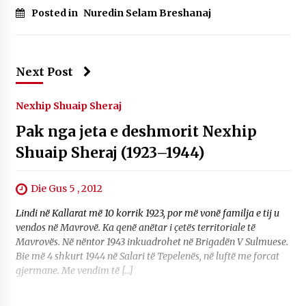
KALLARATI NË AKSIONET KOMBËTARE PËR
Posted in
Nuredin Selam Breshanaj
RINDËRTIMIN E VENDIT – NGA ÇIZE XHAFERAJ
22/09/2025
– ËNGJËLL HASIMAJ – “KUJTIMET E MIA PËR
Next Post
KALLARATIN SI MËSUES I MATEMATIKËS, POR
EDHE SI NJË BANOR I PËRKOHSHËM I TIJ”
12/09/2025
Nexhip Shuaip Sheraj
Pak nga jeta e deshmorit Nexhip
Gazeta Kallarati nr. 114
06/02/2025
Shuaip Sheraj (1923–1944)
Die Gus 5 , 2012
Lindi në Kallarat më 10 korrik 1923, por më vonë familja e tij u
vendos në Mavrovë. Ka qenë anëtar i çetës territoriale të
Mavrovës. Në nëntor 1943 inkuadrohet në Brigadën V Sulmuese.
Bie më 4 shkurt 1944 në Salari të Tepelenës, në luftë me forcat
gjermane. Me vendim të […]