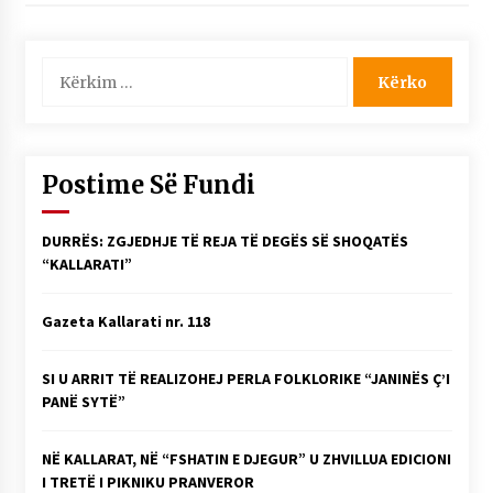
Kërko
për:
Postime Së Fundi
DURRËS: ZGJEDHJE TË REJA TË DEGËS SË SHOQATËS
“KALLARATI”
Gazeta Kallarati nr. 118
SI U ARRIT TË REALIZOHEJ PERLA FOLKLORIKE “JANINËS Ç’I
PANË SYTË”
NË KALLARAT, NË “FSHATIN E DJEGUR” U ZHVILLUA EDICIONI
I TRETË I PIKNIKU PRANVEROR