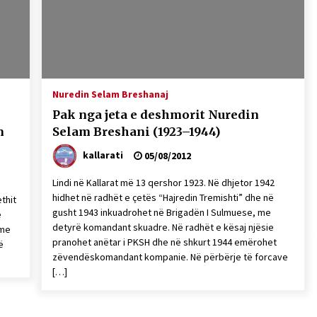
Gazeta Kallarati nr. 115
14/10/2025
– ËNGJËLL HASIMAJ – “KUJTIMET E
MIA PËR KALLARATIN SI MËSUES I
Nuredin Selam Breshanaj
MATEMATIKËS, POR EDHE SI NJË
Pak nga jeta e deshmorit Nuredin
BANOR I PËRKOHSHËM I TIJ”
12/09/2025
m
Selam Breshani (1923–1944)
kallarati
05/08/2012
Lindi në Kallarat më 13 qershor 1923. Në dhjetor 1942
hidhet në radhët e çetës “Hajredin Tremishti” dhe në
ethit
gusht 1943 inkuadrohet në Brigadën I Sulmuese, me
e
detyrë komandant skuadre. Në radhët e kësaj njësie
 me
pranohet anëtar i PKSH dhe në shkurt 1944 emërohet
ë
zëvendëskomandant kompanie. Në përbërje të forcave
[…]