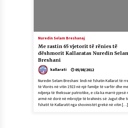
Mbi kockat e martirëve ngrihet
Atdheu
17/10/2025
KALLARATI NË AKSIONET
KOMBËTARE PËR RINDËRTIMIN E
Nuredin Selam Breshanaj
VENDIT – NGA ÇIZE XHAFERAJ
Me rastin 65 vjetorit të rënies të
22/09/2025
dëshmorit Kallaratas Nuredin Sela
Breshani
kallarati
05/08/2012
Nuredin Selam Breshani lindi në fshatin Kallarat të rr
të Vlorës në vitin 1923 në një familje të varfër dhe m
ndjenja të theksuar patriotike, e cila ka marrë pjesë
armë në dorë në mbrojtje të krahinës së Jugut dhe t
fshatit të Kallaratit nga shovinistët grekë në vitin […]