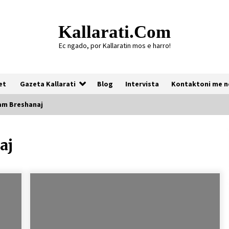
Kallarati.com
Ec ngado, por Kallaratin mos e harro!
et
Gazeta Kallarati
Blog
Intervista
Kontaktoni me n
am Breshanaj
aj
Gazeta Kallarati nr. 118
07/07/2026
Gazeta Kallarati nr. 117
03/05/2026