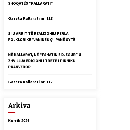
SHOQATËS “KALLARATI”
Faksimilet e një 83 vjetori lufte:
Çfarë shkruan Vexhi Buharaja për
Heroin e Popullit, Mumin Selami.
Gazeta Kallarati nr. 118
04/10/2025
Gazeta Kallarati nr. 114
SI U ARRIT TË REALIZOHEJ PERLA
06/02/2025
FOLKLORIKE “JANINËS Ç’I PANË SYTË”
NË KALLARAT, NË “FSHATIN E DJEGUR” U
ZHVILLUA EDICIONI I TRETË I PIKNIKU
PRANVEROR
Gazeta Kallarati nr. 117
Arkiva
Korrik 2026