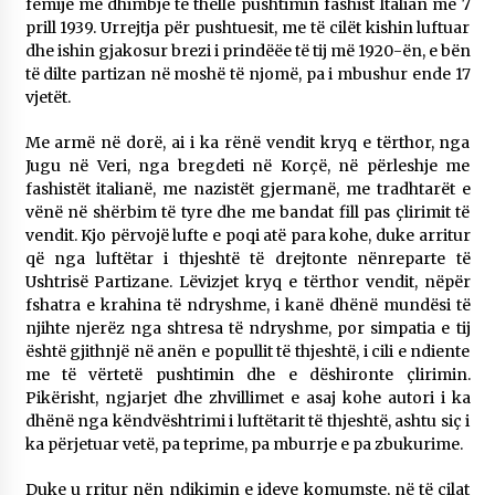
fëmijë me dhimbje të thellë pushtimin fashist Italian më 7
prill 1939. Urrejtja për pushtuesit, me të cilët kishin luftuar
dhe ishin gjakosur brezi i prindëëe të tij më 1920-ën, e bën
të dilte partizan në moshë të njomë, pa i mbushur ende 17
vjetët.
Me armë në dorë, ai i ka rënë vendit kryq e tërthor, nga
Jugu në Veri, nga bregdeti në Korçë, në përleshje me
fashistët italianë, me nazistët gjermanë, me tradhtarët e
vënë në shërbim të tyre dhe me bandat fill pas çlirimit të
vendit. Kjo përvojë lufte e poqi atë para kohe, duke arritur
që nga luftëtar i thjeshtë të drejtonte nënreparte të
Ushtrisë Partizane. Lëvizjet kryq e tërthor vendit, nëpër
fshatra e krahina të ndryshme, i kanë dhënë mundësi të
njihte njerëz nga shtresa të ndryshme, por simpatia e tij
është gjithnjë në anën e popullit të thjeshtë, i cili e ndiente
me të vërtetë pushtimin dhe e dëshironte çlirimin.
Pikërisht, ngjarjet dhe zhvillimet e asaj kohe autori i ka
dhënë nga këndvështrimi i luftëtarit të thjeshtë, ashtu siç i
ka përjetuar vetë, pa teprime, pa mburrje e pa zbukurime.
Duke u rritur nën ndikimin e ideve komumste, në të cilat