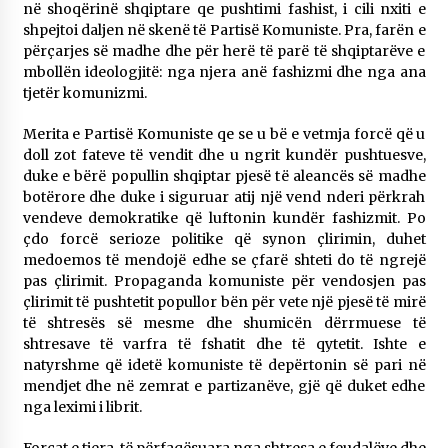
në shoqërinë shqiptare qe pushtimi fashist, i cili nxiti e
shpejtoi daljen në skenë të Partisë Komuniste. Pra, farën e
përçarjes së madhe dhe për herë të parë të shqiptarëve e
mbollën ideologjitë: nga njera anë fashizmi dhe nga ana
tjetër komunizmi.
Merita e Partisë Komuniste qe se u bë e vetmja forcë që u
doll zot fateve të vendit dhe u ngrit kundër pushtuesve,
duke e bërë popullin shqiptar pjesë të aleancës së madhe
botërore dhe duke i siguruar atij një vend nderi përkrah
vendeve demokratike që luftonin kundër fashizmit. Po
çdo forcë serioze politike që synon çlirimin, duhet
medoemos të mendojë edhe se çfarë shteti do të ngrejë
pas çlirimit. Propaganda komuniste për vendosjen pas
çlirimit të pushtetit popullor bën për vete një pjesë të mirë
të shtresës së mesme dhe shumicën dërrmuese të
shtresave të varfra të fshatit dhe të qytetit. Ishte e
natyrshme që idetë komuniste të depërtonin së pari në
mendjet dhe në zemrat e partizanëve, gjë që duket edhe
nga leximi i librit.