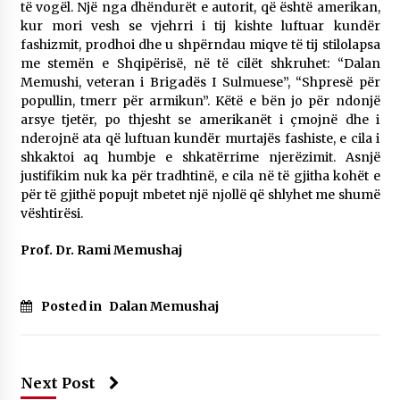
të vogël. Një nga dhëndurët e autorit, që është amerikan,
kur mori vesh se vjehrri i tij kishte luftuar kundër
fashizmit, prodhoi dhe u shpërndau miqve të tij stilolapsa
me stemën e Shqipërisë, në të cilët shkruhet: “Dalan
Memushi, veteran i Brigadës I Sulmuese”, “Shpresë për
popullin, tmerr për armikun”. Këtë e bën jo për ndonjë
arsye tjetër, po thjesht se amerikanët i çmojnë dhe i
nderojnë ata që luftuan kundër murtajës fashiste, e cila i
shkaktoi aq humbje e shkatërrime njerëzimit. Asnjë
justifikim nuk ka për tradhtinë, e cila në të gjitha kohët e
për të gjithë popujt mbetet një njollë që shlyhet me shumë
vështirësi.
Prof. Dr. Rami Memushaj
Posted in
Dalan Memushaj
Next Post