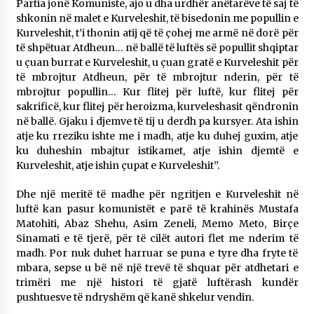
Partia jonë Komuniste, ajo u dha urdhër anëtarëve të saj të
shkonin në malet e Kurveleshit, të bisedonin me popullin e
Kurveleshit, t’i thonin atij që të çohej me armë në dorë për
të shpëtuar Atdheun… në ballë të luftës së popullit shqiptar
u çuan burrat e Kurveleshit, u çuan gratë e Kurveleshit për
të mbrojtur Atdheun, për të mbrojtur nderin, për të
mbrojtur popullin… Kur flitej për luftë, kur flitej për
sakrificë, kur flitej për heroizma, kurveleshasit qëndronin
në ballë. Gjaku i djemve të tij u derdh pa kursyer. Ata ishin
atje ku rreziku ishte me i madh, atje ku duhej guxim, atje
ku duheshin mbajtur istikamet, atje ishin djemtë e
Kurveleshit, atje ishin çupat e Kurveleshit”.
Dhe një meritë të madhe për ngritjen e Kurveleshit në
luftë kan pasur komunistët e parë të krahinës Mustafa
Matohiti, Abaz Shehu, Asim Zeneli, Memo Meto, Birçe
Sinamati e të tjerë, për të cilët autori flet me nderim të
madh. Por nuk duhet harruar se puna e tyre dha fryte të
mbara, sepse u bë në një trevë të shquar për atdhetari e
trimëri me një histori të gjatë luftërash kundër
pushtuesve të ndryshëm që kanë shkelur vendin.