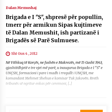
Dalan Memushaj
Brigada e I "S", shpresë për popullin,
tmerr për armikun Sipas kujtimeve
të Dalan Memushit, ish partizanë i
Brigadës së Parë Sulmuese.
Sht Gus 4 , 2012
Në Vithkuq të Korçës, ne fushën e Makrezës, më 15 Gusht 1943,
gjashtëdhjetë e tre vjet më parë, u inaugurua Brigada e I “S” e
UNÇSH, formacioni i pare i madh i rregullt i UNÇSH, me
komandant Mehmet Shehun e komisar Tuk Jakovën. Rreth
tribunës së ngritur enkas për ceremoni, […]
Kërko