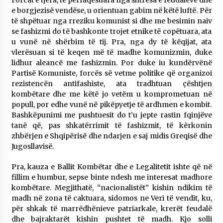
Forcat e tjera, të përfaqësuara nga shtresa e feudalëve dhe
e borgjezisë vendëse, u orientuan gabim në këtë luftë. Për
të shpëtuar nga rreziku komunist si dhe me besimin naiv
se fashizmi do të bashkonte trojet etnike të copëtuara, ata
u vunë në shërbim të tij. Pra, nga dy të këqijat, ata
vlerësuan si të keqen më të madhe komunizmin, duke
lidhur aleancë me fashizmin. Por duke iu kundërvënë
Partisë Komuniste, forcës së vetme politike që organizoi
rezistencën antifashiste, ata tradhtuan çështjen
kombëtare dhe me këtë jo vetëm u komprometuan në
popull, por edhe vunë në pikëpyetje të ardhmen e kombit.
Bashkëpunimi me pushtuesit do t’u jepte rastin fqinjëve
tanë që, pas shkatërrimit të fashizmit, të kërkonin
zhbërjen e Shqipërisë dhe ndarjen e saj midis Greqisë dhe
Jugosllavisë.
Pra, kauza e Ballit Kombëtar dhe e Legalitetit ishte që në
fillim e humbur, sepse binte ndesh me interesat madhore
kombëtare. Megjithatë, “nacionalistët” kishin ndikim të
madh në zona të caktuara, sidomos ne Veri të vendit, ku,
për shkak të marrëdhënieve patriarkale, krerët feudalë
dhe bajraktarët kishin pushtet të madh. Kjo solli