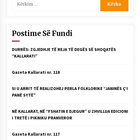
për:
Postime Së Fundi
DURRËS: ZGJEDHJE TË REJA TË DEGËS SË SHOQATËS
“KALLARATI”
Gazeta Kallarati nr. 118
SI U ARRIT TË REALIZOHEJ PERLA FOLKLORIKE “JANINËS Ç’I
PANË SYTË”
NË KALLARAT, NË “FSHATIN E DJEGUR” U ZHVILLUA EDICIONI
I TRETË I PIKNIKU PRANVEROR
Gazeta Kallarati nr. 117