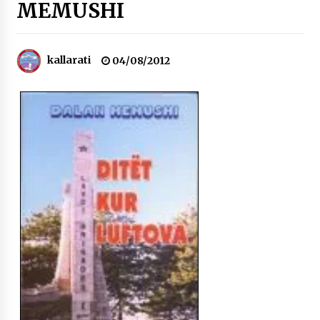
MEMUSHI
NË KALLARAT, NË “FSHATIN E DJEGUR” U
ZHVILLUA EDICIONI I TRETË I PIKNIKU
PRANVEROR
26/05/2026
kallarati
04/08/2012
Gazeta Kallarati nr. 117
03/05/2026
Gazeta Kallarati nr. 116
28/01/2026
Mbi kockat e martirëve ngrihet Atdheu
17/10/2025
Gazeta Kallarati nr. 115
14/10/2025
Faksimilet e një 83 vjetori lufte: Çfarë shkruan
Vexhi Buharaja për Heroin e Popullit, Mumin
Selami.
04/10/2025