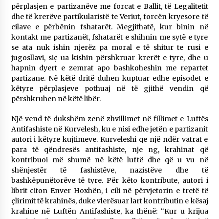
përplasjen e partizanëve me forcat e Ballit, të Legalitetit
dhe të krerëve partikularistë te Veriut, forcën kryesore të
cilave e përbënin fshatarët. Megjithatë, kur binin në
kontakt me partizanët, fshatarët e shihnin me sytë e tyre
se ata nuk ishin njerëz pa moral e të shitur te rusi e
jugosllavi, siç ua kishin përshkruar krerët e tyre, dhe u
hapnin dyert e zemrat apo bashkoheshin me repartet
partizane. Në këtë dritë duhen kuptuar edhe episodet e
këtyre përplasjeve pothuaj në të gjithë vendin që
përshkruhen në këtë libër.
Një vend të dukshëm zenë zhvillimet në fillimet e Luftës
Antifashiste në Kurvelesh, ku e nisi edhe jetën e partizanit
autori i këtyre kujtimeve. Kurveleshi qe një ndër vatrat e
para të qëndresës antifashiste, nje ng, krahinat që
kontribuoi më shumë në këtë luftë dhe që u vu në
shënjestër të fashistëve, nazistëve dhe të
bashkëpunëtorëve të tyre. Për këto kontribute, autori i
librit citon Enver Hoxhën, i cili në përvjetorin e tretë të
çlirimit të krahinës, duke vlerësuar lart kontributin e kësaj
krahine në Luftën Antifashiste, ka thënë: “Kur u krijua