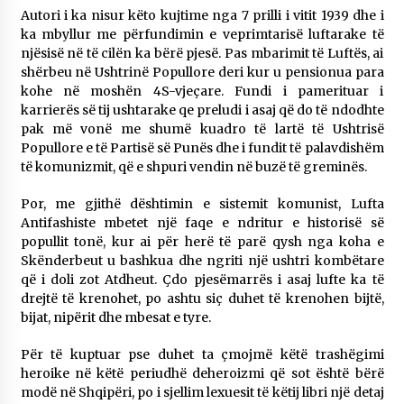
Autori i ka nisur këto kujtime nga 7 prilli i vitit 1939 dhe i
ka mbyllur me përfundimin e veprimtarisë luftarake të
njësisë në të cilën ka bërë pjesë. Pas mbarimit të Luftës, ai
shërbeu në Ushtrinë Popullore deri kur u pensionua para
kohe në moshën 4S-vjeçare. Fundi i pamerituar i
karrierës së tij ushtarake qe preludi i asaj që do të ndodhte
pak më vonë me shumë kuadro të lartë të Ushtrisë
Popullore e të Partisë së Punës dhe i fundit të palavdishëm
të komunizmit, që e shpuri vendin në buzë të greminës.
Por, me gjithë dështimin e sistemit komunist, Lufta
Antifashiste mbetet një faqe e ndritur e historisë së
popullit tonë, kur ai për herë të parë qysh nga koha e
Skënderbeut u bashkua dhe ngriti një ushtri kombëtare
që i doli zot Atdheut. Çdo pjesëmarrës i asaj lufte ka të
drejtë të krenohet, po ashtu siç duhet të krenohen bijtë,
bijat, nipërit dhe mbesat e tyre.
Për të kuptuar pse duhet ta çmojmë këtë trashëgimi
heroike në këtë periudhë deheroizmi që sot është bërë
modë në Shqipëri, po i sjellim lexuesit të këtij libri një detaj