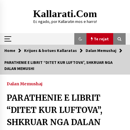
Skip
to
Kallarati.com
content
Ec ngado, por Kallaratin mos e harro!
Te rejat
Home
Krijues & botues Kallaratas
Dalan Memushaj
Te rejat
PARATHENIE E LIBRIT “DITET KUR LUFTOVA”, SHKRUAR NGA
DALAN MEMUSHI
DURRËS: ZGJEDHJE TË REJA TË DEGËS SË
SHOQATËS “KALLARATI”
16/07/2026
Dalan Memushaj
Gazeta Kallarati nr. 118
PARATHENIE E LIBRIT
07/07/2026
“DITET KUR LUFTOVA”,
SI U ARRIT TË REALIZOHEJ PERLA FOLKLORIKE
“JANINËS Ç’I PANË SYTË”
SHKRUAR NGA DALAN
06/06/2026