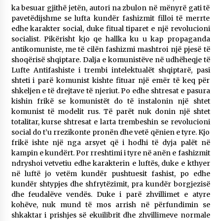
ka besuar gjithë jetën, autori na zbulon në mënyrë gati të
pavetëdijshme se lufta kundër fashizmit filloi të merrte
edhe karakter social, duke fitual tiparet e një revolucioni
socialist. Pikërisht kjo qe hallka ku u kap propaganda
antikomuniste, me të cilën fashizmi mashtroi një pjesë të
shoqërisë shqiptare. Dalja e komunistëve në udhëheqje të
Lufte Antifashiste i trembi intelektualët shqiptarë, pasi
shteti i parë komunist kishte fituar një emër të keq për
shkeljen e të drejtave të njeriut. Po edhe shtresat e pasura
kishin frikë se komunistët do të instalonin një shtet
komunist të modelit rus. Të parët nuk donin një shtet
totalitar, kurse shtresat e larta trembeshin se revolucioni
social do t’u rrezikonte pronën dhe vetë qënien e tyre. Kjo
frikë ishte një nga arsyet që i hodhi të dyja palët në
kampin e kundërt. Por rreshtimi i tyre në anën e fashizmit
ndryshoi vetvetiu edhe karakterin e luftës, duke e kthyer
në luftë jo vetëm kundër pushtuesit fashist, po edhe
kundër shtypjes dhe shfrytëzimit, pra kundër borgjezisë
dhe feudalëve vendës. Duke i parë zhvillimet e atyre
kohëve, nuk mund të mos arrish në përfundimin se
shkaktar i prishjes së ekuilibrit dhe zhvillimeve normale