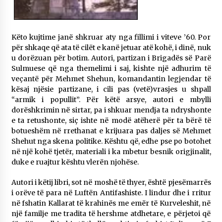
KALLARATI NË AKSIONET KOMBËTARE PËR
RINDËRTIMIN E VENDIT – NGA ÇIZE XHAFERAJ
22/09/2025
Këto kujtime janë shkruar aty nga fillimi i viteve ’60. Por
– ËNGJËLL HASIMAJ – “KUJTIMET E MIA PËR
për shkaqe që ata të cilët e kanë jetuar atë kohë, i dinë, nuk
KALLARATIN SI MËSUES I MATEMATIKËS, POR
u dorëzuan për botim. Autori, partizan i Brigadës së Parë
EDHE SI NJË BANOR I PËRKOHSHËM I TIJ”
Sulmuese që nga themelimi i saj, kishte një adhurim të
12/09/2025
veçantë për Mehmet Shehun, komandantin legjendar të
kësaj njësie partizane, i cili pas (vetë)vrasjes u shpall
Gazeta Kallarati nr. 114
“armik i popullit”. Për këtë arsye, autori e mbylli
06/02/2025
dorëshkrimin në sirtar, pa i shkuar mendja ta ndryshonte
e ta retushonte, siç ishte në modë atëherë për ta bërë të
botueshëm në rrethanat e krijuara pas daljes së Mehmet
Shehut nga skena politike. Kështu që, edhe pse po botohet
në një kohë tjetër, materiali i ka mbetur besnik origjinalit,
duke e ruajtur kështu vlerën njohëse.
Autori i këtij libri, sot në moshë të thyer, është pjesëmarrës
i orëve të para në Luftën Antifashiste. I lindur dhe i rritur
në fshatin Kallarat të krahinës me emër të Kurveleshit, në
një familje me tradita të hershme atdhetare, e përjetoi që