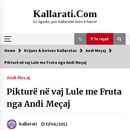
Skip
to
Kallarati.com
content
Ec ngado, por Kallaratin mos e harro!
Te rejat
Home
Krijues & botues Kallaratas
Andi Meçaj
Te rejat
Pikturë në vaj Lule me Fruta nga Andi Meçaj
DURRËS: ZGJEDHJE TË REJA TË DEGËS SË
SHOQATËS “KALLARATI”
Andi Meçaj
16/07/2026
Pikturë në vaj Lule me Fruta
Gazeta Kallarati nr. 118
07/07/2026
nga Andi Meçaj
SI U ARRIT TË REALIZOHEJ PERLA FOLKLORIKE
“JANINËS Ç’I PANË SYTË”
06/06/2026
kallarati
17/06/2012