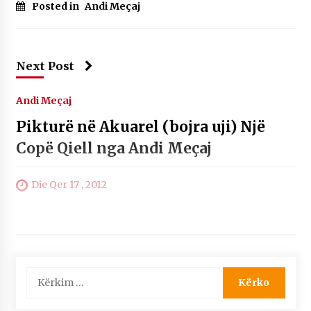
Posted in
Andi Meçaj
KALLARATI NË AKSIONET KOMBËTARE PËR
RINDËRTIMIN E VENDIT – NGA ÇIZE XHAFERAJ
22/09/2025
Next Post
– ËNGJËLL HASIMAJ – “KUJTIMET E MIA PËR
KALLARATIN SI MËSUES I MATEMATIKËS, POR
EDHE SI NJË BANOR I PËRKOHSHËM I TIJ”
Andi Meçaj
12/09/2025
Pikturë në Akuarel (bojra uji) Një
Gazeta Kallarati nr. 114
Copë Qiell nga Andi Meçaj
06/02/2025
Die Qer 17 , 2012
Kërko
për: