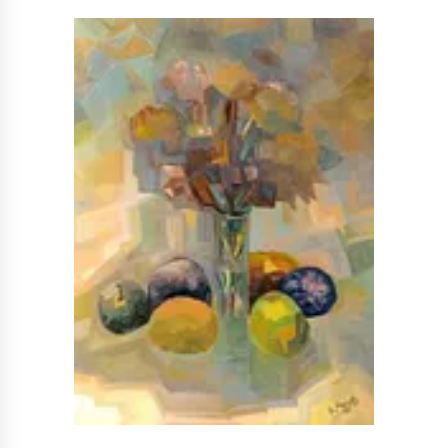
NË KALLARAT, NË “FSHATIN E DJEGUR” U
ZHVILLUA EDICIONI I TRETË I PIKNIKU
PRANVEROR
26/05/2026
Gazeta Kallarati nr. 117
03/05/2026
Gazeta Kallarati nr. 116
28/01/2026
Mbi kockat e martirëve ngrihet Atdheu
17/10/2025
Gazeta Kallarati nr. 115
14/10/2025
Faksimilet e një 83 vjetori lufte: Çfarë shkruan
Vexhi Buharaja për Heroin e Popullit, Mumin
Selami.
04/10/2025