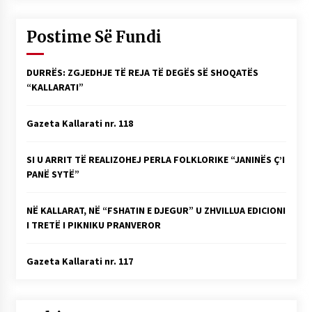
Postime Së Fundi
DURRËS: ZGJEDHJE TË REJA TË DEGËS SË SHOQATËS
“KALLARATI”
Gazeta Kallarati nr. 118
SI U ARRIT TË REALIZOHEJ PERLA FOLKLORIKE “JANINËS Ç’I
PANË SYTË”
NË KALLARAT, NË “FSHATIN E DJEGUR” U ZHVILLUA EDICIONI
I TRETË I PIKNIKU PRANVEROR
Gazeta Kallarati nr. 117