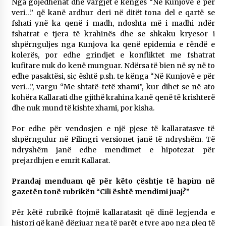
Nga gojëdhënat dhe vargjet e këngës “Në Kunjovë e për
KALLARATI NË AKSIONET KOMBËTARE PËR
veri…” që kanë ardhur deri në ditët tona del e qartë se
RINDËRTIMIN E VENDIT – NGA ÇIZE XHAFERAJ
fshati ynë ka qenë i madh, ndoshta më i madhi ndër
22/09/2025
fshatrat e tjera të krahinës dhe se shkaku kryesor i
shpërnguljes nga Kunjova ka qenë epidemia e rëndë e
– ËNGJËLL HASIMAJ – “KUJTIMET E MIA PËR
kolerës, por edhe grindjet e konfliktet me fshatrat
KALLARATIN SI MËSUES I MATEMATIKËS, POR
EDHE SI NJË BANOR I PËRKOHSHËM I TIJ”
kufitare nuk do kenë munguar. Ndërsa të bien në sy në to
12/09/2025
edhe pasaktësi, siç është p.sh. te kënga “Në Kunjovë e për
veri…”, vargu “Me shtatë-tetë xhami”, kur dihet se në ato
Gazeta Kallarati nr. 114
kohëra Kallarati dhe gjithë krahina kanë qenë të krishterë
06/02/2025
dhe nuk mund të kishte xhami, por kisha.
Por edhe për vendosjen e një pjese të kallaratasve të
shpërngulur në Pilingri versionet janë të ndryshëm. Të
ndryshëm janë edhe mendimet e hipotezat për
prejardhjen e emrit Kallarat.
Prandaj menduam që për këto çështje të hapim në
gazetën tonë rubrikën “Cili është mendimi juaj?”
Për këtë rubrikë ftojmë kallaratasit që dinë legjenda e
histori që kanë dëgjuar nga të parët e tyre apo nga pleq të