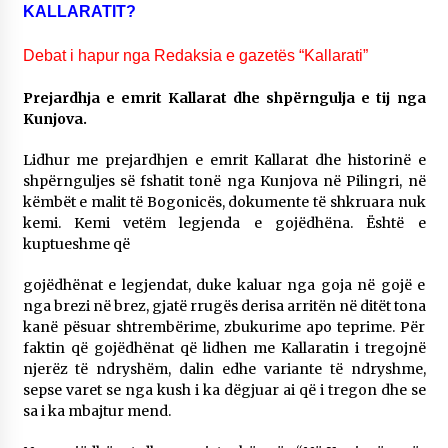
KALLARATIT?
NË KALLARAT, NË “FSHATIN E DJEGUR” U
ZHVILLUA EDICIONI I TRETË I PIKNIKU
PRANVEROR
Debat i hapur nga Redaksia e gazetës “Kallarati”
26/05/2026
Prejardhja e emrit Kallarat dhe shpërngulja e tij nga
Gazeta Kallarati nr. 117
Kunjova.
03/05/2026
Lidhur me prejardhjen e emrit Kallarat dhe historinë e
Gazeta Kallarati nr. 116
shpërnguljes së fshatit tonë nga Kunjova në Pilingri, në
28/01/2026
këmbët e malit të Bogonicës, dokumente të shkruara nuk
kemi. Kemi vetëm legjenda e gojëdhëna. Është e
Mbi kockat e martirëve ngrihet Atdheu
kuptueshme që
17/10/2025
gojëdhënat e legjendat, duke kaluar nga goja në gojë e
Gazeta Kallarati nr. 115
nga brezi në brez, gjatë rrugës derisa arritën në ditët tona
14/10/2025
kanë pësuar shtrembërime, zbukurime apo teprime. Për
faktin që gojëdhënat që lidhen me Kallaratin i tregojnë
Faksimilet e një 83 vjetori lufte: Çfarë shkruan
njerëz të ndryshëm, dalin edhe variante të ndryshme,
Vexhi Buharaja për Heroin e Popullit, Mumin
sepse varet se nga kush i ka dëgjuar ai që i tregon dhe se
Selami.
sa i ka mbajtur mend.
04/10/2025