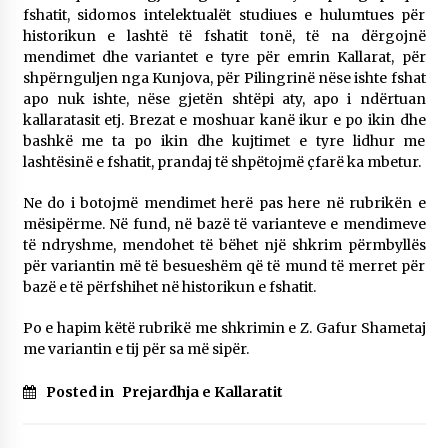
fshatit, sidomos intelektualët studiues e hulumtues për
historikun e lashtë të fshatit tonë, të na dërgojnë
mendimet dhe variantet e tyre për emrin Kallarat, për
shpërnguljen nga Kunjova, për Pilingrinë nëse ishte fshat
apo nuk ishte, nëse gjetën shtëpi aty, apo i ndërtuan
kallaratasit etj. Brezat e moshuar kanë ikur e po ikin dhe
bashkë me ta po ikin dhe kujtimet e tyre lidhur me
lashtësinë e fshatit, prandaj të shpëtojmë çfarë ka mbetur.
Ne do i botojmë mendimet herë pas here në rubrikën e
mësipërme. Në fund, në bazë të varianteve e mendimeve
të ndryshme, mendohet të bëhet një shkrim përmbyllës
për variantin më të besueshëm që të mund të merret për
bazë e të përfshihet në historikun e fshatit.
Po e hapim këtë rubrikë me shkrimin e Z. Gafur Shametaj
me variantin e tij për sa më sipër.
Posted in
Prejardhja e Kallaratit