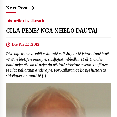
Next Post
Historiku i Kallaratit
CILA PENE? NGA XHELO DAUTAJ
Die Pri 22 , 2012
Disa nga intelektualët e shumtë e të shquar të fshatit tonë janë
vënë në lëvizje e punojnë, studjojnë, mbledhin të dhëna dhe
kanë nxjerrë e do të nxjerrin në dritë shkrime e vepra dinjitoze,
të cilat Kallaratin e nderojnë. Por Kallarati që ka një histori të
shkëlqyer e shumë të […]