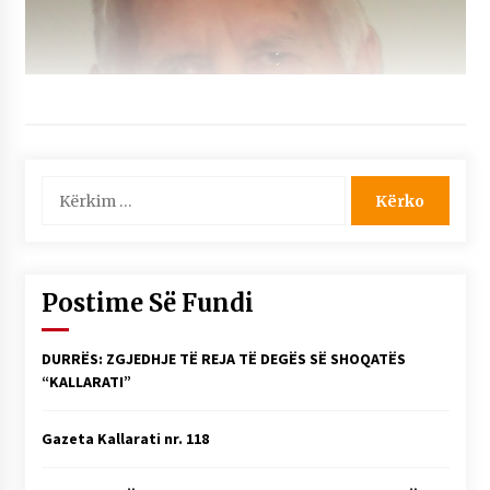
Kërko
për:
Postime Së Fundi
DURRËS: ZGJEDHJE TË REJA TË DEGËS SË SHOQATËS
“KALLARATI”
Gazeta Kallarati nr. 118