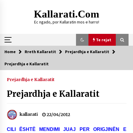
Skip
to
Kallarati.com
content
Ec ngado, por Kallaratin mos e harro!
Te rejat
Home
Rreth Kallaratit
Prejardhja e Kallaratit
Te rejat
Prejardhja e Kallaratit
DURRËS: ZGJEDHJE TË REJA TË DEGËS SË
SHOQATËS “KALLARATI”
Prejardhja e Kallaratit
16/07/2026
Prejardhja e Kallaratit
Gazeta Kallarati nr. 118
07/07/2026
kallarati
22/04/2012
SI U ARRIT TË REALIZOHEJ PERLA FOLKLORIKE
“JANINËS Ç’I PANË SYTË”
06/06/2026
CILI ËSHTË MENDIMI JUAJ PER ORIGJIN
Ë
N E