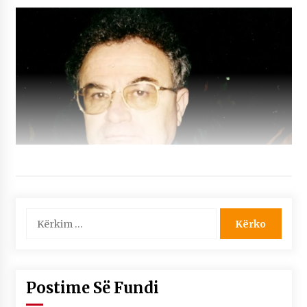
Kërko
për:
Postime Së Fundi