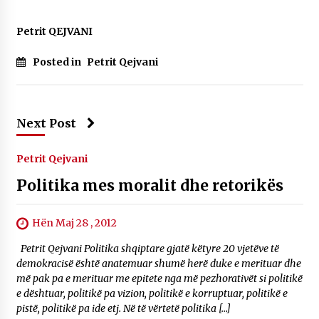
KALLARATI NË AKSIONET KOMBËTARE PËR
RINDËRTIMIN E VENDIT – NGA ÇIZE XHAFERAJ
Petrit QEJVANI
22/09/2025
Posted in
Petrit Qejvani
– ËNGJËLL HASIMAJ – “KUJTIMET E MIA PËR
KALLARATIN SI MËSUES I MATEMATIKËS, POR
EDHE SI NJË BANOR I PËRKOHSHËM I TIJ”
12/09/2025
Next Post
Gazeta Kallarati nr. 114
06/02/2025
Petrit Qejvani
Politika mes moralit dhe retorikës
Hën Maj 28 , 2012
Petrit Qejvani Politika shqiptare gjatë këtyre 20 vjetëve të
demokracisë është anatemuar shumë herë duke e merituar dhe
më pak pa e merituar me epitete nga më pezhorativët si politikë
e dështuar, politikë pa vizion, politikë e korruptuar, politikë e
pistë, politikë pa ide etj. Në të vërtetë politika […]