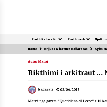
Skip
to
content
Rreth Kallaratit
Rreth nesh
Njoftim
Home
Krijues & botues Kallaratas
Agim M
Te rejat
Agim Mataj
DURRËS: ZGJEDHJE TË REJA TË DEGËS
SË SHOQATËS “KALLARATI”
Rikthimi i arkitraut …
16/07/2026
NË KALLARAT, NË “FSHATIN E
kallarati
02/06/2013
DJEGUR” U ZHVILLUA EDICIONI I
TRETË I PIKNIKU PRANVEROR
Marrë nga gazeta “Quotidiano di Lecce” e 10 ko
26/05/2026