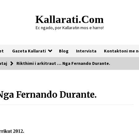
Kallarati.com
Ec ngado, por Kallaratin mos e harro!
et
Gazeta Kallarati
Blog
Intervista
Kontaktoni me n
ataj
Rikthimi i arkitraut … Nga Fernando Durante.
Gazeta Kallarati nr. 118
 Nga Fernando Durante.
07/07/2026
Gazeta Kallarati nr. 117
03/05/2026
rrikut 2012.