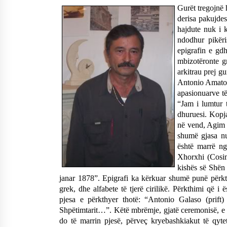
Gurët tregojnë h
Mbi kockat e martirëve ngrihet
Atdheu
derisa pakujdes
17/10/2025
hajdute nuk i 
ndodhur pikëri
epigrafin e gd
KALLARATI NË AKSIONET
mbizotëronte gr
KOMBËTARE PËR RINDËRTIMIN E
arkitrau prej gu
VENDIT – NGA ÇIZE XHAFERAJ
Antonio Amato, 
22/09/2025
apasionuarve të 
“Jam i lumtur t
dhuruesi. Kopja
në vend, Agim 
shumë gjasa nu
është marrë ng
Xhorxhi (Cosim
kishës së Shën
janar 1878”. Epigrafi ka kërkuar shumë punë përkt
grek, dhe alfabete të tjerë cirilikë. Përkthimi që i 
pjesa e përkthyer thotë: “Antonio Galaso (prift
Shpëtimtarit…”. Këtë mbrëmje, gjatë ceremonisë, e 
do të marrin pjesë, përveç kryebashkiakut të qyte