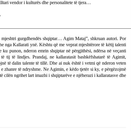
ltari vendor i kulturës dhe personalitete të tjera…
.
________________________________________________________
jë mjeshtri gurgdhendës shqiptar… Agim Mataj”, shkruan autori. Por
he nga Kallarati ynë. Kështu që me veprat mjeshtërore të këtij talenti
e ku punon, nderon emrin shqiptar në përgjithësi, ndërsa në veçanti
ë tij të lindjes. Prandaj, ne kallaratasit bashkëfshatarë të Agimit,
në të dalin talente të tillë. Dhe ai nuk është i vetmi që nderon veten
ha e zhanre të ndryshme. Ne Agimin, e këdo tjetër si ky, e përgëzojmë
të cilën ngrihet lart imazhi i shqiptarëve e njëherazi i kallaratasve dhe