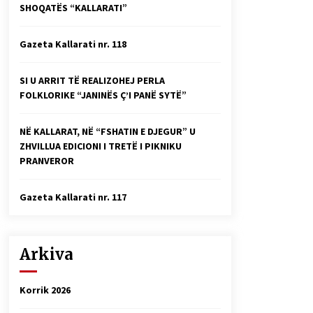
SHOQATËS “KALLARATI”
Faksimilet e një 83 vjetori lufte:
Çfarë shkruan Vexhi Buharaja për
Heroin e Popullit, Mumin Selami.
Gazeta Kallarati nr. 118
04/10/2025
Gazeta Kallarati nr. 114
SI U ARRIT TË REALIZOHEJ PERLA
06/02/2025
FOLKLORIKE “JANINËS Ç’I PANË SYTË”
NË KALLARAT, NË “FSHATIN E DJEGUR” U
ZHVILLUA EDICIONI I TRETË I PIKNIKU
PRANVEROR
Gazeta Kallarati nr. 117
Arkiva
Korrik 2026