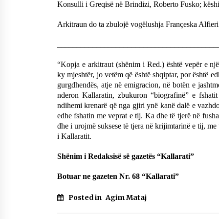
Konsulli i Greqisë në Brindizi, Roberto Fusko; këshil
Arkitraun do ta zbulojë vogëlushja Françeska Alfieri
_________________________________________
“Kopja e arkitraut (shënim i Red.) është vepër e n
ky mjeshtër, jo vetëm që është shqiptar, por është ed
gurgdhendës, atje në emigracion, në botën e jashtm
nderon Kallaratin, zbukuron “biografinë” e fshatit t
ndihemi krenarë që nga gjiri ynë kanë dalë e vazhdoj
edhe fshatin me veprat e tij. Ka dhe të tjerë në fus
dhe i urojmë suksese të tjera në krijimtarinë e tij, me 
i Kallaratit.
Shënim i Redaksisë së gazetës “Kallarati”
Botuar ne gazeten Nr. 68 “Kallarati”
Posted in
Agim Mataj