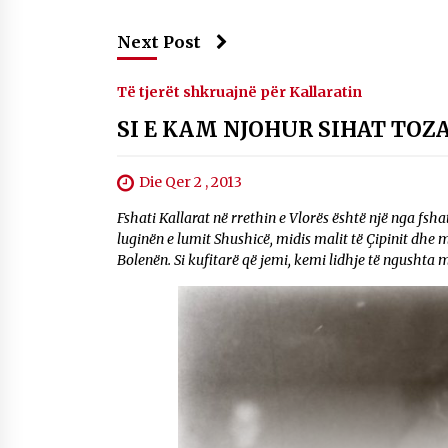
Next Post
Të tjerët shkruajnë për Kallaratin
SI E KAM NJOHUR SIHAT TOZA
Die Qer 2 , 2013
Fshati Kallarat në rrethin e Vlorës është një nga fsha
luginën e lumit Shushicë, midis malit të Çipinit dhe m
Bolenën. Si kufitarë që jemi, kemi lidhje të ngushta me