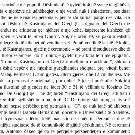
istorinë e një populli. Dëshmitarë të qytetërimit në sytë e të gjithëve,
Gazeta Kallarati nr. 115
ia e njerëzve në udhëheqjen e një vendi nuk i shkatërron, ose duar
14/10/2025
kthejnë në kënaqësi personale, për të zbukuruar parqe ose vila. Ka
sht kështu në Kastrinjano dei Greçi (Castrignano dei Greci) me
hendur në arkitraun që, njëherë e një kohë, kapërcente kishëzën që
– ËNGJËLL HASIMAJ – “KUJTIMET E
opën e varrit të Shën Onufrit. Sot, në orën 19, së paku idealisht,
MIA PËR KALLARATIN SI MËSUES I
ri leçez do të kthehet në vendin e vet. Pranë vendit të lashtë të kultit,
MATEMATIKËS, POR EDHE SI NJË
të Kastrinjanos, gjatë një ceremonie – në prani të studiuesve dhe të
BANOR I PËRKOHSHËM I TIJ”
12/09/2025
historisë amtare- do t’i dhurojë qytetit një arkitra të ri me epigrafin.
’i dhuroj Kastrinjano dei Greçi-t riprodhimin e arkitraut”, shkruan
 është vepër e një mjeshtri gurgdhendës shqiptar, prej vitesh banor
Mataj. Përmasat 1,76m gjatësi, 28cm gjerësi dhe 12 cm thellësi. Me
k ka përmasat e origjinalit, por duhet të jetë shumë afër. Shkrimi
a ilustrimi që gjendet në faqet 30 e 31 të vëllimit të Kozimo De
o De Giorgi) që – në diçiturën “Kastrinjano dei Greçi, arkitrau i
 Onufrit” sjell shënimin me dorë “C. De Giorgi skicim nga natyra 2
himi, sepse përbëhet prej gërmash si “G”, që nuk janë në alfabetin
është besuar Isabela Bernardinit, docente e Universitetit të Salentos,
) i frymëzuar ndërtoi këtë manastir në emër të Perëndisë dhe të
njëjta studiuese do të komunikojë të gjithë përkthimin. Në ceremoni
tit, Antonio Zakeo që do të përcjellë përshëndetjen e komunitetit;