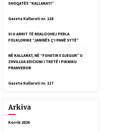
SHOQATËS “KALLARATI”
Faksimilet e një 83 vjetori lufte:
Çfarë shkruan Vexhi Buharaja për
Heroin e Popullit, Mumin Selami.
Gazeta Kallarati nr. 118
04/10/2025
Gazeta Kallarati nr. 114
SI U ARRIT TË REALIZOHEJ PERLA
06/02/2025
FOLKLORIKE “JANINËS Ç’I PANË SYTË”
NË KALLARAT, NË “FSHATIN E DJEGUR” U
ZHVILLUA EDICIONI I TRETË I PIKNIKU
PRANVEROR
Gazeta Kallarati nr. 117
Arkiva
Korrik 2026