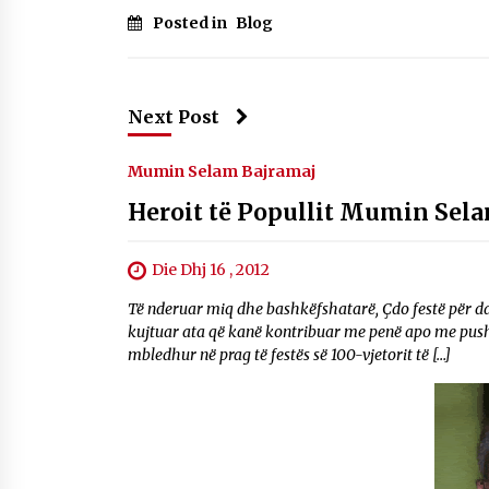
Posted in
Blog
Next Post
Mumin Selam Bajramaj
Heroit të Popullit Mumin Sela
Die Dhj 16 , 2012
Të nderuar miq dhe bashkëfshatarë, Çdo festë për d
kujtuar ata që kanë kontribuar me penë apo me pushkë 
mbledhur në prag të festës së 100-vjetorit të […]