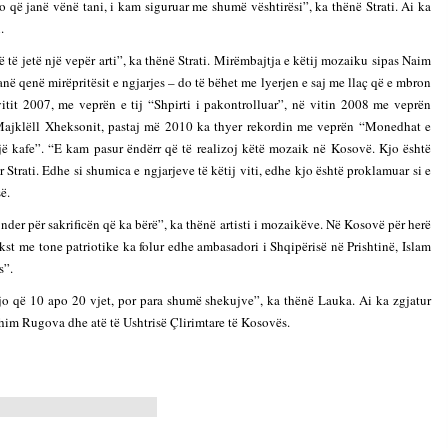
o që janë vënë tani, i kam siguruar me shumë vështirësi”, ka thënë Strati. Ai ka
.
 të jetë një vepër arti”, ka thënë Strati. Mirëmbajtja e këtij mozaiku sipas Naim
ë qenë mirëpritësit e ngjarjes – do të bëhet me lyerjen e saj me llaç që e mbron
 vitit 2007, me veprën e tij “Shpirti i pakontrolluar”, në vitin 2008 me veprën
 Majklëll Xheksonit, pastaj më 2010 ka thyer rekordin me veprën “Monedhat e
jë kafe”. “E kam pasur ëndërr që të realizoj këtë mozaik në Kosovë. Kjo është
Strati. Edhe si shumica e ngjarjeve të këtij viti, edhe kjo është proklamuar si e
ë.
nder për sakrificën që ka bërë”, ka thënë artisti i mozaikëve. Në Kosovë për herë
kst me tone patriotike ka folur edhe ambasadori i Shqipërisë në Prishtinë, Islam
s”.
 jo që 10 apo 20 vjet, por para shumë shekujve”, ka thënë Lauka. Ai ka zgjatur
rahim Rugova dhe atë të Ushtrisë Çlirimtare të Kosovës.