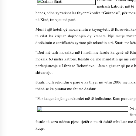
Mbi kockat e martirëve ngrihet
metrash katrorë, më të
Atdheu
hënës, edhe zyrtarisht ka thyer rekordin “Guinness”, për moz
17/10/2025
në Kinë, tre vjet më parë.
Muri i një hoteli që mban emrin e kryeqytetit të Kosovës, ka q
KALLARATI NË AKSIONET
të cilat ka krijuar shqiponjën dy krenare. Një matje zyrt
KOMBËTARE PËR RINDËRTIMIN E
dorëzimin e certifikatës zyrtare për rekordin e ri. Strati me k
VENDIT – NGA ÇIZE XHAFERAJ
22/09/2025
“Deri më tash mozaiku më i madh me fasule ka qenë në Kinë m
mozaik 63 metra katrorë. Kështu që, me mandatin që më është
përfaqësuesja e Librit të Rekordeve. “Jam e gëzuar që po e bë
shtuar ajo.
Strati, i cili rekordin e parë e ka thyer në vitin 2006 me m
thënë se ka punuar me shumë dashuri.
“Por ka qenë një nga rekordet më të lodhshme. Kam punuar për
Në 
fla
fasule të zeza ndërsa pjesa tjetër e murit është mbuluar me f
kuqe.