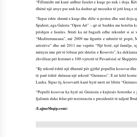
“Fillimisht më kanë ardhur fasulet e kuqe po nuk i doja. Kët
dhënë një arsye pse nuk ka dashur që mozaiku të jetë kuq e zi
“Sepse ishte shumë e kuqe dhe dilte si poster, dhe unë doja që
Spahiut, nga Galeria “Open Art” – që së bashku me hotelin kan
prishjen e fasules. Strati ka në bagazh edhe rekordet si ai
“Mediterraneana”, më 2009 me figurën e mbretit të popit,
artistëve” dhe më 2011 me veprën “Një botë, një familje, n
mënyra ime për të lobuar për shtetin e Kosovës”, ka deklaruar 
zhvilluar për festimet e 100-vjetorit të Pavarësisë së Shqipëris
“Ky rekord është një dhuratë për gjithë popullin kosovar dhe 
të parë është shënuar një rekord “Guinness”. E në këtë konte
Lauka. Sipas tij, kosovarët kanë hyrë moti në librin “Guinnes
“Populli kosovar ka hyrë në Guinisin e kujtesës historike e
fjalimin duke folur për rezistencën e presidentit të ndjerë Ib
(LajmeShqip.com)