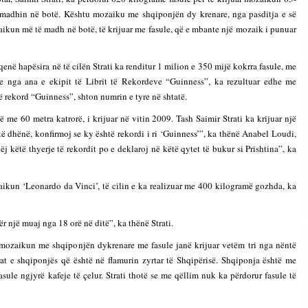
 madhin në botë. Kështu mozaiku me shqiponjën dy krenare, nga pasditja e së
Gazeta Kallarati nr. 115
14/10/2025
aikun më të madh në botë, të krijuar me fasule, që e mbante një mozaik i punuar
enë hapësira në të cilën Strati ka renditur 1 milion e 350 mijë kokrra fasule, me
– ËNGJËLL HASIMAJ – “KUJTIMET E
are nga ana e ekipit të Librit të Rekordeve “Guinness”, ka rezultuar edhe me
MIA PËR KALLARATIN SI MËSUES I
ëtë rekord “Guinness”, shton numrin e tyre në shtatë.
MATEMATIKËS, POR EDHE SI NJË
BANOR I PËRKOHSHËM I TIJ”
12/09/2025
e 60 metra katrorë, i krijuar në vitin 2009. Tash Saimir Strati ka krijuar një
 dhënë, konfirmoj se ky është rekordi i ri ‘Guinness’”, ka thënë Anabel Loudi,
j këtë thyerje të rekordit po e deklaroj në këtë qytet të bukur si Prishtina”, ka
ozaikun ‘Leonardo da Vinci’, të cilin e ka realizuar me 400 kilogramë gozhda, ka
 një muaj nga 18 orë në ditë”, ka thënë Strati.
mozaikun me shqiponjën dykrenare me fasule janë krijuar vetëm tri nga nëntë
trat e shqiponjës që është në flamurin zyrtar të Shqipërisë. Shqiponja është me
asule ngjyrë kafeje të çelur. Strati thotë se me qëllim nuk ka përdorur fasule të