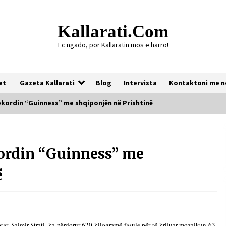
Kallarati.com
Ec ngado, por Kallaratin mos e harro!
et
Gazeta Kallarati
Blog
Intervista
Kontaktoni me n
rekordin “Guinness” me shqiponjën në Prishtinë
Gazeta Kallarati nr. 118
kordin “Guinness” me
07/07/2026
ë
Gazeta Kallarati nr. 117
03/05/2026
ptar, Saimir Strati, ka përdorur 620 kilogramë fasule për të krijuar mozaikun 63-