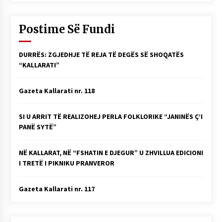
Postime Së Fundi
DURRËS: ZGJEDHJE TË REJA TË DEGËS SË SHOQATËS
“KALLARATI”
Gazeta Kallarati nr. 118
SI U ARRIT TË REALIZOHEJ PERLA FOLKLORIKE “JANINËS Ç’I
PANË SYTË”
NË KALLARAT, NË “FSHATIN E DJEGUR” U ZHVILLUA EDICIONI
I TRETË I PIKNIKU PRANVEROR
Gazeta Kallarati nr. 117