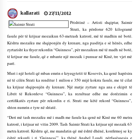
NË KALLARAT, NË “FSHATIN E DJEGUR” U
ZHVILLUA EDICIONI I TRETË I PIKNIKU
kallarati
27/11/2012
PRANVEROR
Prishtinë – Artisti shqiptar, Saimir
26/05/2026
Strati, ka përdorur 620 kilogramë
fasule për të krijuar mozaikun 63-metrash katrorë, më të madhin në botë.
Gazeta Kallarati nr. 117
03/05/2026
Kështu mozaiku me shqiponjën dy krenare, nga pasditja e së hënës, edhe
zyrtarisht ka thyer rekordin “Guinness”, për mozaikun më të madh në botë,
Gazeta Kallarati nr. 116
të krijuar me fasule, që e mbante një mozaik i punuar në Kinë, tre vjet më
28/01/2026
parë.
Muri i një hoteli që mban emrin e kryeqytetit të Kosovës, ka qenë hapësira
Mbi kockat e martirëve ngrihet Atdheu
në të cilën Strati ka renditur 1 milion e 350 mijë kokrra fasule, me të cilat
17/10/2025
ka krijuar shqiponjën dy krenare. Një matje zyrtare nga ana e ekipit të
Librit të Rekordeve “Guinness”, ka rezultuar edhe me dorëzimin e
Gazeta Kallarati nr. 115
certifikatës zyrtare për rekordin e ri. Strati me këtë rekord “Guinness”,
14/10/2025
shton numrin e tyre në shtatë.
Faksimilet e një 83 vjetori lufte: Çfarë shkruan
“Deri më tash mozaiku më i madh me fasule ka qenë në Kinë me 60 metra
Vexhi Buharaja për Heroin e Popullit, Mumin
katrorë, i krijuar në vitin 2009. Tash Saimir Strati ka krijuar një mozaik 63
Selami.
04/10/2025
metra katrorë. Kështu që, me mandatin që më është dhënë, konfirmoj se ky
është rekordi i ri ‘Guinness’”, ka thënë Anabel Loudi, përfaqësuesja e