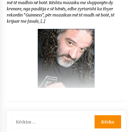
më të madhin në botë. Kështu mozaiku me shqiponjën dy
krenare, nga pasditja e së hënës, edhe zyrtarisht ka thyer
rekordin “Guinness”, për mozaikun më të madh në botë, të
krijuar me fasule, […]
Kërko
për: