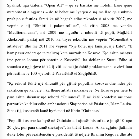
Spahiut, nga Galeria “Open Art” – që së bashku me hotelin kanë qenë
mirëpritësit e ngjarjes – do të bëhet me lyerjen e saj me llaç që e mbron
prishjen e fasules. Strati ka në bagazh edhe rekordet si ai vitit 2007, me
veprën e tij “Shpirti i pakontrolluar”, në vitin 2008 me veprën
“Mediterraneana”, më 2009 me figurën e mbretit të popit, Majklëll
Xheksonit, pastaj më 2010 ka thyer rekordin me veprën “Monedhat e
artistëve” dhe më 2011 me veprën “Një botë, një familje, një kafe”. “E
kam pasur ëndërr që të realizoj këtë mozaik në Kosovë. Kjo është mënyra
ime për të lobuar për shtetin e Kosovës”, ka deklaruar Strati. Edhe si
shumica e ngjarjeve të këtij viti, edhe kjo është proklamuar si e zhvilluar
për festimet e 100-vjetorit të Pavarësisë së Shqipërisë.
“Ky rekord është një dhuratë për gjithë popullin kosovar dhe nder për
sakrificën që ka bërë”, ka thënë artisti i mozaikëve. Në Kosovë për herë të
parë është shënuar një rekord “Guinness”. E në këtë kontekst me tone
patriotike ka folur edhe ambasadori i Shqipërisë në Prishtinë, Islam Lauka.
Sipas tij, kosovarët kanë hyrë moti në librin “Guinness”.
“Populli kosovar ka hyrë në Guinisin e kujtesës historike e jo që 10 apo
20 vjet, por para shumë shekujve”, ka thënë Lauka. Ai ka zgjatur fjalimin
duke folur për rezistencën e presidentit të ndjerë Ibrahim Rugova dhe atë