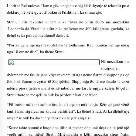
KALLARATI NË AKSIONET KOMBËTARE PËR
Librit të Rekordeve. “Jam e gëzuar që po e bëj këtë thyerje të rekordit po e
RINDËRTIMIN E VENDIT – NGA ÇIZE XHAFERAJ
deklaroj në këtë qytet të bukur si Prishtina”, ka shtuar ajo.
22/09/2025
Strati, i cili rekordin e parë e ka thyer në vitin 2006 me mozaikun
‘Leonardo da Vinci’, të cilin e ka realizuar me 400 kilogramë gozhda, ka
– ËNGJËLL HASIMAJ – “KUJTIMET E MIA PËR
KALLARATIN SI MËSUES I MATEMATIKËS, POR
thënë se ka punuar me shumë dashuri.
EDHE SI NJË BANOR I PËRKOHSHËM I TIJ”
12/09/2025
“Por ka qenë një nga rekordet më të lodhshme. Kam punuar për një muaj
nga 18 orë në ditë”, ka thënë Strati.
Gazeta Kallarati nr. 114
Në mozaikun me
06/02/2025
shqiponjën
dykrenare me fasule janë krijuar vetëm tri nga nëntë flatrat e shqiponjës që
është në flamurin zyrtar të Shqipërisë. Shqiponja është me fasule të zeza
ndërsa pjesa tjetër e murit është mbuluar me fasule ngjyrë kafeje të çelur.
Strati thotë se me qëllim nuk ka përdorur fasule të kuqe.
“Fillimisht më kanë ardhur fasulet e kuqe po nuk i doja. Këto që janë vënë
tani, i kam siguruar me shumë vështirësi”, ka thënë Strati. Ai ka dhënë një
arsye pse nuk ka dashur që mozaiku të jetë kuq e zi.
“Sepse ishte shumë e kuqe dhe dilte si poster, dhe unë doja që të jetë një
vepër arti”, ka thënë Strati. Mirëmbajtja e këtij mozaiku sipas Naim