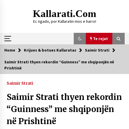
Skip
to
Kallarati.com
content
Ec ngado, por Kallaratin mos e harro!
Te rejat
Home
Krijues & botues Kallaratas
Saimir Strati
Te rejat
Saimir Strati thyen rekordin “Guinness” me shqiponjën në
Prishtinë
DURRËS: ZGJEDHJE TË REJA TË DEGËS SË
SHOQATËS “KALLARATI”
16/07/2026
Saimir Strati
Gazeta Kallarati nr. 118
Saimir Strati thyen rekordin
07/07/2026
“Guinness” me shqiponjën
SI U ARRIT TË REALIZOHEJ PERLA FOLKLORIKE
“JANINËS Ç’I PANË SYTË”
në Prishtinë
06/06/2026