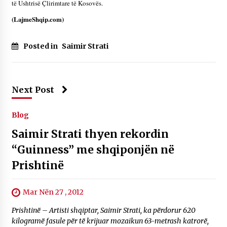
të Ushtrisë Çlirimtare të Kosovës.
(LajmeShqip.com)
Posted in
Saimir Strati
Next Post
Blog
Saimir Strati thyen rekordin
“Guinness” me shqiponjën në
Prishtinë
Mar Nën 27 , 2012
Prishtinë – Artisti shqiptar, Saimir Strati, ka përdorur 620
kilogramë fasule për të krijuar mozaikun 63-metrash katrorë,