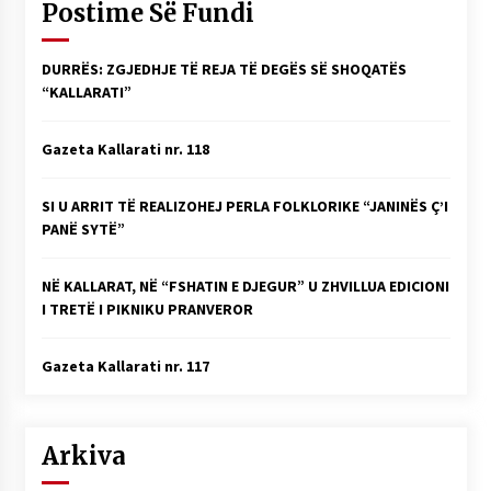
Postime Së Fundi
DURRËS: ZGJEDHJE TË REJA TË DEGËS SË SHOQATËS
“KALLARATI”
Gazeta Kallarati nr. 118
SI U ARRIT TË REALIZOHEJ PERLA FOLKLORIKE “JANINËS Ç’I
PANË SYTË”
NË KALLARAT, NË “FSHATIN E DJEGUR” U ZHVILLUA EDICIONI
I TRETË I PIKNIKU PRANVEROR
Gazeta Kallarati nr. 117
Arkiva