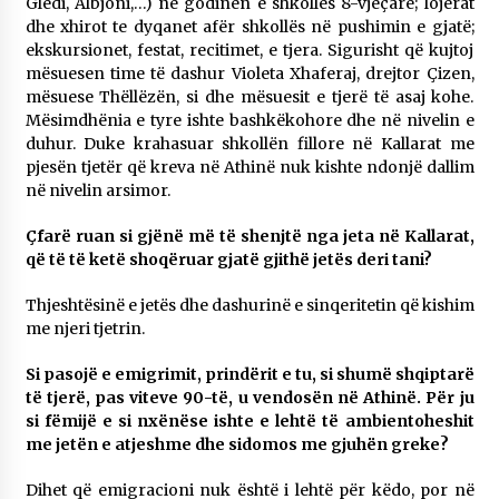
Gledi, Albjoni,…) në godinën e shkollës 8-vjeçare; lojërat
dhe xhirot te dyqanet afër shkollës në pushimin e gjatë;
ekskursionet, festat, recitimet, e tjera. Sigurisht që kujtoj
mësuesen time të dashur Violeta Xhaferaj, drejtor Çizen,
mësuese Thëllëzën, si dhe mësuesit e tjerë të asaj kohe.
Mësimdhënia e tyre ishte bashkëkohore dhe në nivelin e
duhur. Duke krahasuar shkollën fillore në Kallarat me
pjesën tjetër që kreva në Athinë nuk kishte ndonjë dallim
në nivelin arsimor.
Çfarë ruan si gjënë më të shenjtë nga jeta në Kallarat,
që të të ketë shoqëruar gjatë gjithë jetës deri tani?
Thjeshtësinë e jetës dhe dashurinë e sinqeritetin që kishim
me njeri tjetrin.
Si pasojë e emigrimit, prindërit e tu, si shumë shqiptarë
të tjerë, pas viteve 90-të, u vendosën në Athinë. Për ju
si fëmijë e si nxënëse ishte e lehtë të ambientoheshit
me jetën e atjeshme dhe sidomos me gjuhën greke?
Dihet që emigracioni nuk është i lehtë për këdo, por në