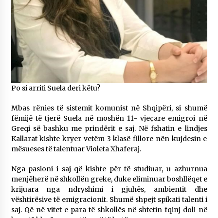
Po si arriti Suela deri këtu?
Mbas rënies të sistemit komunist në Shqipëri, si shumë
fëmijë të tjerë Suela në moshën 11- vjeçare emigroi në
Greqi së bashku me prindërit e saj. Në fshatin e lindjes
Kallarat kishte kryer vetëm 3 klasë fillore nën kujdesin e
mësueses të talentuar Violeta Xhaferaj.
Nga pasioni i saj që kishte për të studiuar,​ u azhurnua
menjëherë në shkollën greke, duke eliminuar boshllëqet e
krijuara nga ndryshimi i gjuhës, ambientit dhe
vështirësive të emigracionit. Shumë shpejt spikati talenti i
saj. Që në vitet e para të shkollës në shtetin fqinj doli në