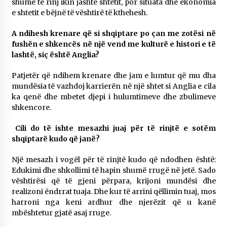
shumë të rinj ikin jashtë shtetit, por situata dhe ekonomia
e shtetit e bëjnë të vështirë të kthehesh.
A ndihesh krenare që si shqiptare po çan me zotësi në
fushën e shkencës në një vend me kulturë e histori e të
lashtë, siç është Anglia?
Patjetër që ndihem krenare dhe jam e lumtur që mu dha
mundësia të vazhdoj karrierën në një shtet si Anglia e cila
ka qenë dhe mbetet djepi i hulumtimeve dhe zbulimeve
shkencore.
Cili do të ishte mesazhi juaj për të rinjtë e sotëm
shqiptarë kudo që janë?
Një mesazh i vogël për të rinjtë kudo që ndodhen është:
Edukimi dhe shkollimi të hapin shumë rrugë në jetë. Sado
vështirësi që të gjeni përpara, krijoni mundësi dhe
realizoni ëndrrat tuaja. Dhe kur të arrini qëllimin tuaj, mos
harroni nga keni ardhur dhe njerëzit që u kanë
mbështetur gjatë asaj rruge.