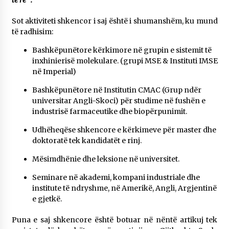
të re “.
Sot aktiviteti shkencor i saj është i shumanshëm, ku mund
të radhisim:
Bashkëpunëtore kërkimore në grupin e sistemit të
inxhinierisë molekulare. (grupi MSE & Instituti IMSE
në Imperial)
Bashkëpunëtore në Institutin CMAC (Grup ndër
universitar Angli-Skoci) për studime në fushën e
industrisë farmaceutike dhe biopërpunimit.​
Udhëheqëse shkencore e kërkimeve për master dhe
doktoratë tek kandidatët e rinj.
Mësimdhënie dhe leksione në universitet.​
Seminare në akademi, kompani industriale dhe
institute të ndryshme, në Amerikë, Angli, Argjentinë
e gjetkë.
Puna e saj shkencore është botuar në nëntë artikuj tek