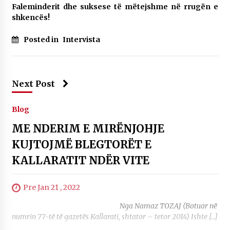
Faleminderit dhe suksese të mëtejshme në rrugën e
shkencës!
Posted in
Intervista
Next Post
Blog
ME NDERIM E MIRËNJOHJE
KUJTOJMË BLEGTORËT E
KALLARATIT NDËR VITE
Pre Jan 21 , 2022
Nga Namaz TOZAJ (Botuar në
numrin 77-të të gazetës Kallarati, shtator – tetor 2014) Ishte […]