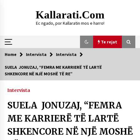
Skip
to
Kallarati.com
content
Ec ngado, por Kallaratin mos e harro!
Te rejat
Home
Intervista
Intervista
Te rejat
SUELA JONUZAJ, “FEMRA ME KARRIERË TË LARTË
SHKENCORE NË NJË MOSHË TË RE”
DURRËS: ZGJEDHJE TË REJA TË DEGËS SË
SHOQATËS “KALLARATI”
16/07/2026
Intervista
Gazeta Kallarati nr. 118
SUELA JONUZAJ, “FEMRA
07/07/2026
ME KARRIERË TË LARTË
SI U ARRIT TË REALIZOHEJ PERLA FOLKLORIKE
“JANINËS Ç’I PANË SYTË”
SHKENCORE NË NJË MOSHË
06/06/2026