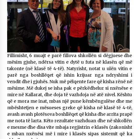
Fillimisht, 6 muajt e parë fillova shkollën si dëgjuese dhe
mësim gjuhe, ndërsa vitin e dytë u futa në klasën që më
takonte (në klasë të 4-të). Natyrisht, notat u ulën vitin e
parë nga boshllëqet që ishin krijuar nga ndryshimi i
vendit dhe i gjuhës. Nuk më pëlqente fare që kisha rënë në
mësime. Më dukej se isha pak e përkëdhelur si nxënëse e
mire në Kallarat, dhe doja të vazhdoja në atë nivel. Kështu
që e mora me inat, mbas një pune këmbëngulëse dhe me
mbështetjen e mësueses greke që kisha në klasë të 4-të,
avash avash plotësova boshllëqet që kisha dhe arrita prapë
me nota të larta. Këto rezultate vazhduan dhe në shkollën
e mesme dhe disa vite mbaja regjistrin e klasës (zakonisht
e mban nxënësi më i mire i klasës sipas sistemit që ka