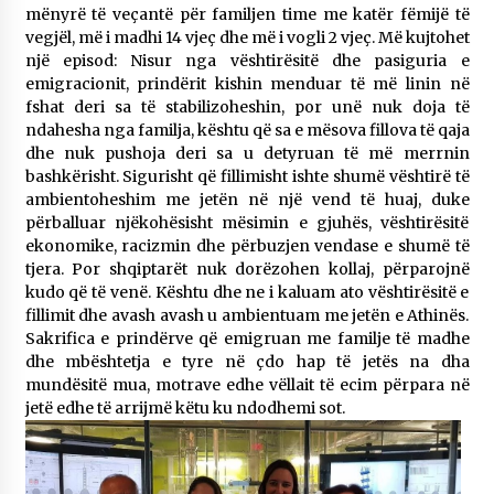
mënyrë të veçantë për familjen time me katër fëmijë të
vegjël, më i madhi 14 vjeç dhe më i vogli 2 vjeç. Më kujtohet
një episod: Nisur nga vështirësitë dhe pasiguria e
emigracionit, prindërit kishin menduar të më linin në
fshat deri sa të stabilizoheshin, por unë nuk doja të
ndahesha nga familja, kështu që sa e mësova fillova të qaja
dhe nuk pushoja deri sa u detyruan të më merrnin
bashkërisht. Sigurisht që fillimisht ishte shumë vështirë të
ambientoheshim me jetën në një vend të huaj, duke
përballuar njëkohësisht mësimin e gjuhës, vështirësitë
ekonomike, racizmin dhe përbuzjen vendase e shumë të
tjera. Por shqiptarët nuk dorëzohen kollaj, përparojnë
kudo që të venë. Kështu dhe ne i kaluam ato vështirësitë e
fillimit dhe avash avash u ambientuam me jetën e Athinës.
Sakrifica e prindërve që emigruan me familje të madhe
dhe mbështetja e tyre në çdo hap të jetës na dha
mundësitë mua, motrave edhe vëllait të ecim përpara në
jetë edhe të arrijmë këtu ku ndodhemi sot.