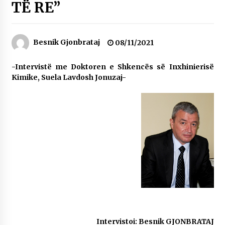
TË RE”
NË KALLARAT, NË “FSHATIN E DJEGUR” U
ZHVILLUA EDICIONI I TRETË I PIKNIKU
PRANVEROR
26/05/2026
Besnik Gjonbrataj
08/11/2021
Gazeta Kallarati nr. 117
-Intervistë me Doktoren e Shkencës së Inxhinierisë
03/05/2026
Kimike, Suela Lavdosh Jonuzaj-
Gazeta Kallarati nr. 116
28/01/2026
Mbi kockat e martirëve ngrihet Atdheu
17/10/2025
Gazeta Kallarati nr. 115
14/10/2025
Faksimilet e një 83 vjetori lufte: Çfarë shkruan
Vexhi Buharaja për Heroin e Popullit, Mumin
Selami.
04/10/2025
Intervistoi: Besnik GJONBRATAJ