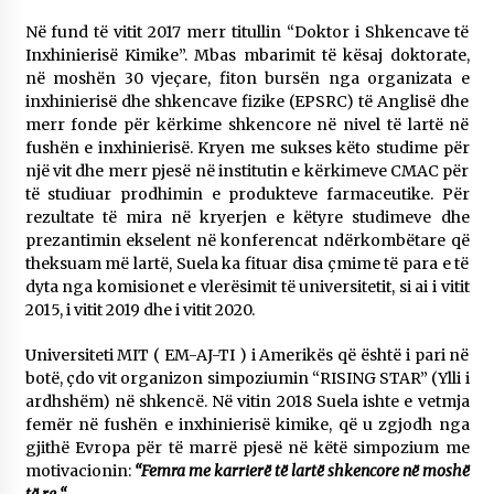
Në fund të vitit 2017 merr titullin “Doktor i Shkencave të
Inxhinierisë Kimike”.​ Mbas mbarimit të kësaj doktorate,
në moshën 30 vjeçare, fiton bursën nga organizata e
inxhinierisë dhe shkencave fizike (EPSRC) të Anglisë dhe​
merr fonde për kërkime shkencore në nivel të lartë në
fushën e inxhinierisë. Kryen me sukses këto studime për
një vit dhe merr pjesë në institutin e kërkimeve CMAC për
të studiuar prodhimin e produkteve farmaceutike. Për
rezultate të mira në kryerjen e këtyre studimeve dhe
prezantimin ekselent në konferencat ndërkombëtare që
theksuam më lartë, Suela ka fituar disa çmime të para e të
dyta nga komisionet e vlerësimit të universitetit, si ai i vitit
2015, i vitit 2019 dhe i vitit 2020.
Universiteti MIT ( EM-AJ-TI ) i Amerikës që është i pari në
botë, çdo vit organizon simpoziumin “RISING STAR” (Ylli i
ardhshëm) në shkencë. Në vitin 2018 Suela ishte e vetmja
femër në fushën e inxhinierisë kimike, që u zgjodh nga
gjithë Evropa për të marrë pjesë në këtë simpozium me
motivacionin:
“Femra me karrierë të lartë shkencore në moshë