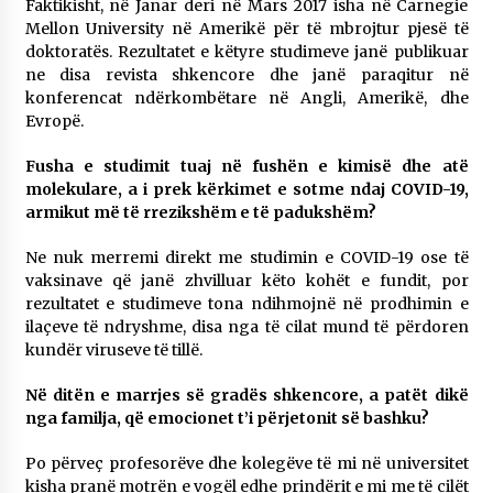
Faktikisht, në Janar deri në Mars 2017 isha në Carnegie
Mellon University në Amerikë për të mbrojtur pjesë të
doktoratës. Rezultatet e këtyre studimeve janë publikuar
ne disa revista shkencore dhe janë paraqitur në
konferencat ndërkombëtare në Angli, Amerikë, dhe
Evropë.
Fusha e studimit tuaj në fushën e kimisë dhe atë
molekulare, a i prek kërkimet e sotme ndaj COVID-19,
armikut më të rrezikshëm e të padukshëm?
Ne nuk merremi direkt me studimin e COVID-19 ose të
vaksinave që janë zhvilluar këto kohët e fundit, por
rezultatet e studimeve tona ndihmojnë në prodhimin e
ilaçeve të ndryshme, disa nga të cilat mund të përdoren
kundër viruseve të tillë.
Në ditën e marrjes së gradës shkencore, a patët dikë
nga familja, që emocionet t’i përjetonit së bashku?
Po përveç profesorëve dhe kolegëve të mi në universitet
kisha pranë motrën e vogël edhe prindërit e mi me të cilët