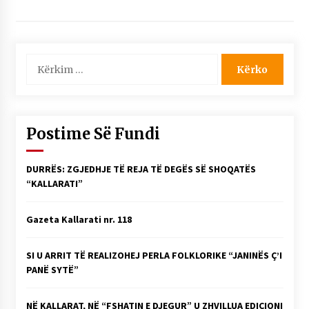
Kërko
për:
Postime Së Fundi
DURRËS: ZGJEDHJE TË REJA TË DEGËS SË SHOQATËS
“KALLARATI”
Gazeta Kallarati nr. 118
SI U ARRIT TË REALIZOHEJ PERLA FOLKLORIKE “JANINËS Ç’I
PANË SYTË”
NË KALLARAT, NË “FSHATIN E DJEGUR” U ZHVILLUA EDICIONI