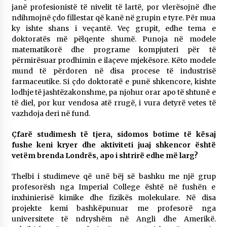
janë profesionistë të nivelit të lartë, por vlerësojnë dhe
ndihmojnë çdo fillestar që kanë në grupin e tyre. Për mua
ky ishte shans i veçantë. Veç grupit, edhe tema e
doktoratës më pëlqente shumë. Punoja në modele
matematikorë dhe programe kompjuteri për të
përmirësuar prodhimin e ilaçeve mjekësore. Këto modele
mund të përdoren në disa procese të industrisë
farmaceutike. Si çdo doktoratë e punë shkencore, kishte
lodhje të jashtëzakonshme, pa njohur orar apo të shtunë e
të diel, por kur vendosa atë rrugë, i vura detyrë vetes të
vazhdoja deri në fund.
Çfarë studimesh të tjera, sidomos botime të kësaj
fushe keni kryer dhe aktiviteti juaj shkencor është
vetëm brenda Londrës, apo i shtrirë edhe më larg?
Thelbi i studimeve që unë bëj së bashku me një grup
profesorësh nga Imperial College është në fushën e
inxhinierisë kimike dhe fizikës molekulare. Në disa
projekte kemi bashkëpunuar me profesorë nga
universitete të ndryshëm në Angli dhe Amerikë.