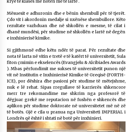
krye të klasës me notën më të lartë .
Mësuesit e adhuronin dhe e bënin shembull për të tjerët.
Çdo vit i akordonin medalje si nxënëse shembullore.​ Këto
rezultate vazhduan dhe në shkollën e mesme,​ të cilat i
dhanë mundësi, për studime në shkollën e lartë në degën
e inxhinierisë kimike.​
Si gjithmonë edhe këtu ndër të parat. Për rezultate dhe
nota të larta në vitin e tretë e të katërt të universitetit, Sula
fiton çmimin e ekselencës (Evangjelu & Alcibiades Awards
). Mbas përfundimit me sukses të universitetit punon një
vit në Institutin e Inxhinierisë Kimike të Greqisë (FORTH-
ICE), por dëshira dhe pasioni për studime të mëtejshme,
nuk e lë rehat. Sipas rregullave të karrierës shkencore
merr tre rekomandime me shkrim nga profesorë të
dëgjuar grekë me reputacion në fushën e shkencës dhe
aplikon për studime doktorate në universitetet më në zë
të botës. Gjë e cila u pranua nga Universiteti IMPERIAL i
Londrës që është i shtati në botë për inxhinieri.​