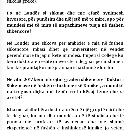
shkolla greke).
Po në Londër si shkuat dhe me çfarë synimesh
kryesore, për punësim dhe një jetë më të mirë, apo për
mundësi më të mira të angazhimeve tuaja në fushën
shkencore?
Në Londër unë shkova për ambiciet e mia në fushën
shkencore, mbasi dihet që universitetet në vendet
perëndimore ta japin këtë mundësi. Imperial College ku
bëra doktoratën është universitet i dëgjuar për inxhinieri
kimike, prandaj kur më pranuan isha shumë e lumtur.
Në vitin 2017 keni mbrojtur gradën shkencore “Doktor i
Shkencave në fushën e Inxhinierisë Kimike”, a mund të
na tregosh diçka më tepër rreth kësaj teme dhe si
arritët?
Isha me fat dhe bëra doktoraturën në një grup të mirë dhe
të dëgjuar, ku mu dha mundësia që të studioja dhe të
punoja me profesor të avancuar dhe me shumë
eksperiencë në fushën e inxhinierisë kimike. Jo vetëm