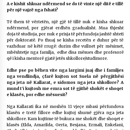
A e kishit shkuar ndërmend se do të vinte një ditë e tillë
për një vajzë nga fshati?
Të them të vërtetën, një gjë të tillë nuk e kisha shkuar
ndërmend, por gjërat erdhën gradualisht. Mua thjesht
doja të studioja, por nuk e prisja të përfundoja jashtë shteti
për doktoratë. Po thuaj se kisha recetën e duhur për të
vazhduar në këtë rrugë: durim dhe vullnet për mësimet,
mbështetje nga familja, edhe disa mësues dhe profesorë
që i kisha mentorë gjatë jetës shkollore/studimore.
Edhe pse po bëhen vite nga largimi juaj dhe i familjes
nga vendlindja, çfarë kujton sot Suela në përgjithësi
nga jeta në Kallarat, e sidomos nga jeta shkollore? A
mund t’i kujtosh me emra sot të gjithë shokët e shoqet
e klasës, por edhe mësuesit?
Nga Kallarati ika në moshën 11 vjeçe mbasi përfundova
klasën e tretë fillore edhe kujtoj shumë gjëra nga jeta
shkollore. Kam kujtime të bukura me shokët dhe shoqet e
klasës (Elda, Amarilda, Gerta, Besjana, Ermali, Enkelani,