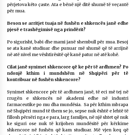
përjetova këto çaste. Ata e bënë një ditë shumë të veçantë
për mua.
Beson se arritjet tuaja në fushën e shkencës janë edhe
pjesë e trashëgimisë nga prindërit?
Po sigurisht, babi dhe mami janë shembull për mua. Besoj
se ata kanë studiuar dhe punuar më shumë që të arrijnë
në atë nivel me vështirësitë që kanë patur në atë kohë.
Cilat janë synimet shkencore që ke për të ardhmen? Po
ndonjë kthim i mundshëm në Shqipëri për të
kontribuar në fushën shkencore?
Synimet shkencore për të ardhmen janë, të eci më tej në
rrugën e shkencës në akademi edhe në industri
farmaceutike po mu dha mundësia. Sa për kthim mbrapa
në Shqipëri mund të them se jo, sepse nuk është e lehtë të
fillosh përsëri nga e para, larg familjes, në një shtet që nuk
ke siguri ose nuk të krijohen mundësitë për kërkime
shkencore në fushën që kam studiuar. Më vjen keq që