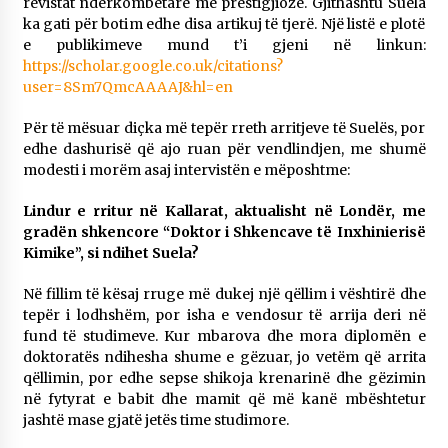
revistat ndërkombëtare më prestigjioze. Gjithashtu Suela
ka gati për botim edhe disa artikuj të tjerë. Një listë e plotë
e publikimeve mund t’i gjeni në linkun:
https://scholar.google.co.uk/citations?
user=8Sm7QmcAAAAJ&hl=en
Për të mësuar diçka më tepër rreth arritjeve të Suelës, por
edhe dashurisë që ajo ruan për vendlindjen, me shumë
modesti i morëm asaj intervistën e mëposhtme:
Lindur e rritur në Kallarat, aktualisht në Londër, me
gradën shkencore “Doktor i Shkencave të Inxhinierisë
Kimike”, si ndihet Suela?
Në fillim të kësaj rruge më dukej një qëllim i vështirë dhe
tepër i lodhshëm, por isha e vendosur të arrija deri në
fund të studimeve. Kur mbarova dhe mora diplomën e
doktoratës ndihesha shume e gëzuar, jo vetëm që arrita
qëllimin, por edhe sepse shikoja krenarinë dhe gëzimin
në fytyrat e babit dhe mamit që më kanë mbështetur
jashtë mase gjatë jetës time studimore.