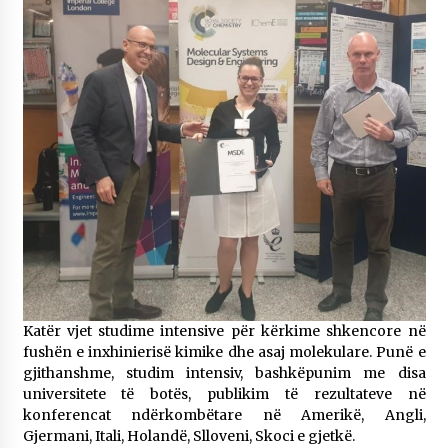
Katër vjet studime intensive për kërkime shkencore në
fushën e inxhinierisë kimike dhe asaj molekulare.​ Punë e
gjithanshme, studim intensiv, bashkëpunim me disa
universitete të botës, publikim të rezultateve në
konferencat ndërkombëtare në Amerikë, Angli,
Gjermani, Itali, Holandë, Slloveni, Skoci e gjetkë.​