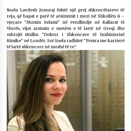
KALLARATI NË AKSIONET KOMBËTARE PËR
RINDËRTIMIN E VENDIT – NGA ÇIZE XHAFERAJ
S
uela Lavdosh Jonuzaj është një prej shkencëtareve të
22/09/2025
reja, që hapat e parë të arsimimit i mori në Shkollën 8 –
vjeçare “Mumin Selami” në vendlindje në Kallarat të
– ËNGJËLL HASIMAJ – “KUJTIMET E MIA PËR
Vlorës, vijoi arsimin e mesëm e të lartë në Greqi dhe
KALLARATIN SI MËSUES I MATEMATIKËS, POR
mbrojti titullin “Doktor i Shkencave të Inxhinierisë
EDHE SI NJË BANOR I PËRKOHSHËM I TIJ”
Kimike” në Londër. Sot Suela radhitet “Femra me karrierë
12/09/2025
të lartë shkencore në moshë të re”.
Gazeta Kallarati nr. 114
06/02/2025