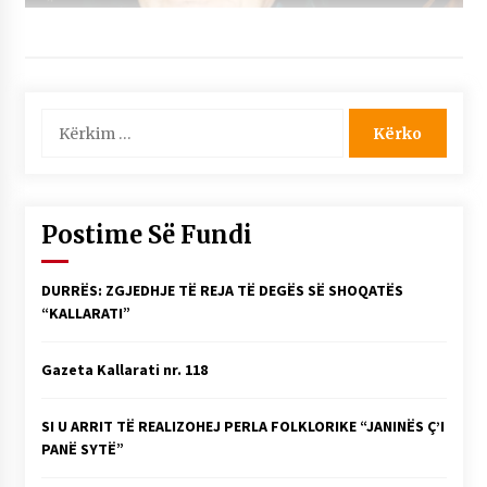
Kërko
për:
Postime Së Fundi
DURRËS: ZGJEDHJE TË REJA TË DEGËS SË SHOQATËS
“KALLARATI”
Gazeta Kallarati nr. 118
SI U ARRIT TË REALIZOHEJ PERLA FOLKLORIKE “JANINËS Ç’I
PANË SYTË”