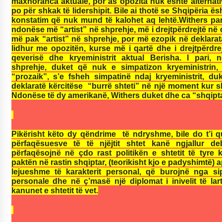
maxhoranca aktuale, por as opozita nuk është alternativ
KALLARATI NË AKSIONET KOMBËTARE PËR
po për shkak të lidershipit. Bile ai thotë se Shqipëria ë
RINDËRTIMIN E VENDIT – NGA ÇIZE XHAFERAJ
konstatim që nuk mund të kalohet aq lehtë.Withers para
22/09/2025
ndonëse më “artist” në shprehje, më i drejtpërdrejtë në o
më pak “artist” në shprehje, por më ezopik në deklarat
– ËNGJËLL HASIMAJ – “KUJTIMET E MIA PËR
lidhur me opozitën, kurse më i qartë dhe i drejtpërdre
KALLARATIN SI MËSUES I MATEMATIKËS, POR
qeverisë dhe kryeministrit aktual Berisha. I pari,
EDHE SI NJË BANOR I PËRKOHSHËM I TIJ”
shprehje, duket që nuk e simpatizon kryeministrin
12/09/2025
“prozaik”, s’e fsheh simpatinë ndaj kryeministrit, d
deklaratë kërcitëse “burrë shteti” në një moment kur sht
Gazeta Kallarati nr. 114
Ndonëse të dy amerikanë, Withers duket dhe ca “shqipta
06/02/2025
Pikërisht këto dy qëndrime të ndryshme, bile do t’i q
përfaqësuesve të të njëjtit shtet kanë ngjallur d
përfaqësojnë në çdo rast politikën e shtetit të tyre
paktën në rastin shqiptar, (teorikisht kjo e padyshimtë) 
lejueshme të karakterit personal, që burojnë nga sip
personale dhe në ç’masë një diplomat i inivelit të lart
kanunet e shtetit të vet.