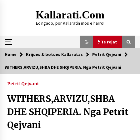
Skip
to
Kallarati.com
content
Ec ngado, por Kallaratin mos e harro!
Te rejat
Home
Krijues & botues Kallaratas
Petrit Qejvani
Te rejat
WITHERS,ARVIZU,SHBA DHE SHQIPERIA. Nga Petrit Qejvani
DURRËS: ZGJEDHJE TË REJA TË DEGËS SË
SHOQATËS “KALLARATI”
Petrit Qejvani
16/07/2026
WITHERS,ARVIZU,SHBA
Gazeta Kallarati nr. 118
07/07/2026
DHE SHQIPERIA. Nga Petrit
SI U ARRIT TË REALIZOHEJ PERLA FOLKLORIKE
Qejvani
“JANINËS Ç’I PANË SYTË”
06/06/2026