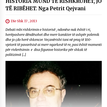
HISTORIA MUND TË RISHKRUHET, JO
TË RIBËHET. Nga Petrit Qejvani
Die Shk 17 , 2013
Debati mbi rishkrimin e historisë , ndonëse nuk është i ri,
herëpashere dëndësohet dhe merr karakter të ashpër polemik
dhe jo çdo herë shkencor. Veçanërisht tani në prag të 100-
vjetorit të pavarësisë ai merr ngarkesë të re, pasi është momenti
për rivlerësimin e disa figurave historike për shkak të
politizimit […]