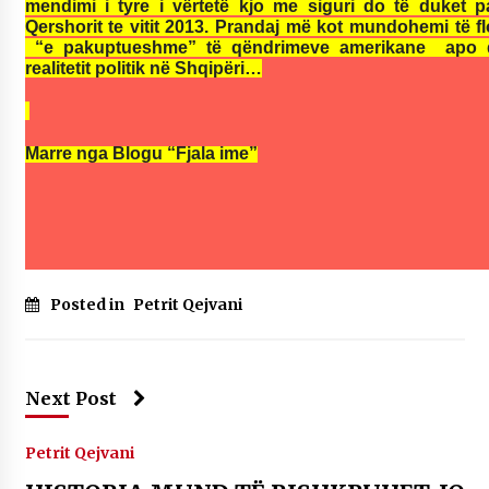
mendimi i tyre i vërtetë kjo me siguri do të duket p
Qershorit te vitit 2013. Prandaj më kot mundohemi të fl
“e pakuptueshme” të qëndrimeve amerikane apo d
realitetit politik në Shqipëri…
Marre nga Blogu “Fjala ime”
Posted in
Petrit Qejvani
Next Post
Petrit Qejvani