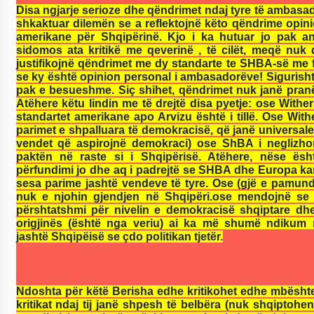
Disa ngjarje serioze dhe qëndrimet ndaj tyre të ambas
shkaktuar dilemën se a reflektojnë këto qëndrime opini
amerikane për Shqipërinë. Kjo i ka hutuar jo pak an
sidomos ata kritikë me qeverinë , të cilët, meqë nuk 
justifikojnë qëndrimet me dy standarte te SHBA-së me 
se ky është opinion personal i ambasadorëve! Sigurisht
pak e besueshme. Siç shihet, qëndrimet nuk janë pranë, 
Atëhere këtu lindin me të drejtë disa pyetje: ose Withe
standartet amerikane apo Arvizu është i tillë. Ose With
parimet e shpalluara të demokracisë, që janë universale, 
vendet që aspirojnë demokraci) ose ShBA i neglizhon
paktën në raste si i Shqipërisë. Atëhere, nëse ësh
përfundimi jo dhe aq i padrejtë se SHBA dhe Europa ka
sesa parime jashtë vendeve të tyre. Ose (gjë e pamun
nuk e njohin gjendjen në Shqipëri.ose mendojnë se
përshtatshmi për nivelin e demokracisë shqiptare dhe
origjinës (është nga veriu) ai ka më shumë ndikum n
jashtë Shqipëisë se çdo politikan tjetër.
Ndoshta për këtë Berisha edhe kritikohet edhe mbështete
kritikat ndaj tij janë shpesh të belbëra (nuk shqiptohen 