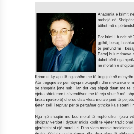
Mbi kockat e martirëve ngrihet
Atdheu
Anatomia e krimit n
17/10/2025
mohojë që Shqipëria
bëhet më e përbinds
KALLARATI NË AKSIONET
Por krimi i fundit në
KOMBËTARE PËR RINDËRTIMIN E
gjithë, besoj, bashko
VENDIT – NGA ÇIZE XHAFERAJ
te përfundimi i kësa
22/09/2025
Përtej hulumtimeve so
duhet bërë nga njerë
në moralin e shqipta
Krime si ky apo të ngjashëm me të tregojnë në mënyrën 
Ato tregojnë se përmbysja rrokopujthi dhe mekanike e mo
se shoqëria jonë nuk i lan dot kaq shpejt duart me të, s
vjetra shtetërore i zëvendëson me të reja shumë më sh
breza njerëzorë) dhe se disa vlera morale janë të përj
tjetër, zelli i tepruar për të përqafuar gjthcka ka sistemi 
Nga një shoqëri me kod moral të rreptë dikur, (para vi
shqiptar vërtitet i dyzuar midis kodit të vjetër tradiciona
gjerësisht si një moral i ri. Disa vlera morale tradiciona
drejtë. Kështu, u shkelmuan dhe disa vlera të përher