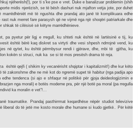
uj njëherësh(!), por ti s’ke pse e vret. Duke e banalizuar problemin (shih
aporte midis njerëzish, se të bësh dashuri nuk mjafton vetja jote, por duhet
anë marrëdhëniët më të ngushta dhe prandaj ato janë të komplikuara edhe
rast nuk merret fare parasysh që ne vijmë nga një shoqëri patriarkale dhe
për shkak të cilësisë së këtyre marrëdhënieve.
, pa pyetur për ligj e rregull, ku shteti nuk është në lartësinë e tij, ku
vesit është bërë kaq diskret sa virtyti dhe vesi shpesh ndrrojnë vend, ku
tjes në qytet, ku është përmbysur rendi i gjërave, dhe, mbi të gjitha, ku
ulon kokën si struci, nuk ka se si të mos presësh drama të reja.
është qejfi ( shikim ky vecanërisht shqiptar i kapitalizmit!) dhe kur këto
enë të zakonshme dhe ne më kot do ngremë supet të habitur (nga padija apo
edhe tendenca (si ajo e shfaqur në politikë për gjoja deideologjizimin e
zbrazjen nga morali) e botës moderne pra, për një botë pa moral (pa rregulla
individ ka moralin e vet”!…
anë traumatike. Prandaj pasthirrmat keqardhëse nëpër studiot televizive
 atë liberal do të jetë me kosto morale dhe humane si kudo gjetkë.. Për këtë