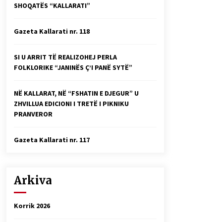
SHOQATËS “KALLARATI”
Faksimilet e një 83 vjetori lufte:
Çfarë shkruan Vexhi Buharaja për
Heroin e Popullit, Mumin Selami.
Gazeta Kallarati nr. 118
04/10/2025
Gazeta Kallarati nr. 114
SI U ARRIT TË REALIZOHEJ PERLA
06/02/2025
FOLKLORIKE “JANINËS Ç’I PANË SYTË”
NË KALLARAT, NË “FSHATIN E DJEGUR” U
ZHVILLUA EDICIONI I TRETË I PIKNIKU
PRANVEROR
Gazeta Kallarati nr. 117
Arkiva
Korrik 2026