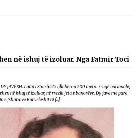
hen në ishuj të izoluar. Nga Fatmir Toci
AVËSH. Lumi i Shushicës gllabëron 200 metra rrugë nacionale,
ehen në ishuj të izoluar, në rrezik jeta e banorëve. Dy javë më parë
 e fshatrave Kurveleshit të […]