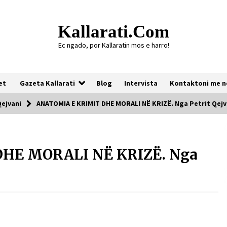
Kallarati.com
Ec ngado, por Kallaratin mos e harro!
et
Gazeta Kallarati
Blog
Intervista
Kontaktoni me n
Qejvani
ANATOMIA E KRIMIT DHE MORALI NË KRIZË. Nga Petrit Qejv
Gazeta Kallarati nr. 118
HE MORALI NË KRIZË. Nga
07/07/2026
Gazeta Kallarati nr. 117
03/05/2026