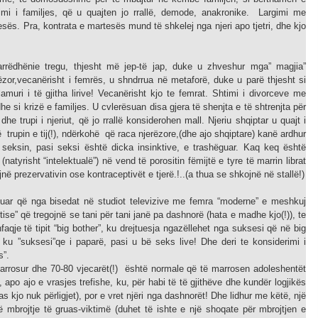
rimi i familjes, që u quajten jo rrallë, demode, anakronike. Largimi me
esës. Pra, kontrata e martesës mund të shkelej nga njeri apo tjetri, dhe kjo
marrëdhënie tregu, thjesht më jep-të jap, duke u zhveshur mga” magjia”
jerëzor,vecanërisht i femrës, u shndrrua në metaforë, duke u parë thjesht si
amuri i të gjitha lirive! Vecanërisht kjo te femrat. Shtimi i divorceve me
edhe si krizë e familjes. U cvlerësuan disa gjera të shenjta e të shtrenjta për
e trupi i njeriut, që jo rrallë konsiderohen mall. Njeriu shqiptar u quajt i
 trupin e tij(!), ndërkohë që raca njerëzore,(dhe ajo shqiptare) kanë ardhur
 seksin, pasi seksi është dicka insinktive, e trashëguar. Kaq keq është
tyrisht “intelektualë”) në vend të porositin fëmijtë e tyre të marrin librat
në prezervativin ose kontraceptivët e tjerë.!..(a thua se shkojnë në stallë!)
illuar që nga bisedat në studiot televizive me femra “moderne” e meshkuj
rtise” që tregojnë se tani për tani janë pa dashnorë (hata e madhe kjo(!)), te
qje të tipit “big bother”, ku drejtuesja ngazëllehet nga suksesi që në big
it ku ”suksesi”qe i paparë, pasi u bë seks live! Dhe deri te konsiderimi i
s”.
ë marrosur dhe 70-80 vjecarët(!) është normale që të marrosen adoleshentët
 apo ajo e vrasjes trefishe, ku, për habi të të gjithëve dhe kundër logjikës
as kjo nuk përligjet), por e vret njëri nga dashnorët! Dhe lidhur me këtë, një
 në mbrojtje të gruas-viktimë (duhet të ishte e një shoqate për mbrojtjen e