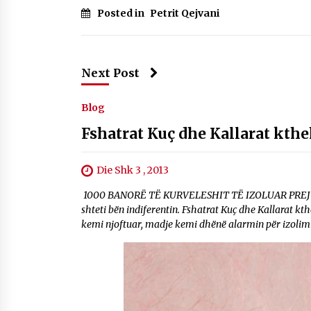
Posted in
Petrit Qejvani
Next Post
Blog
Fshatrat Kuç dhe Kallarat kthe
Die Shk 3 , 2013
1000 BANORË TË KURVELESHIT TË IZOLUAR PREJ DY J
shteti bën indiferentin. Fshatrat Kuç dhe Kallarat kth
kemi njoftuar, madje kemi dhënë alarmin për izolimin