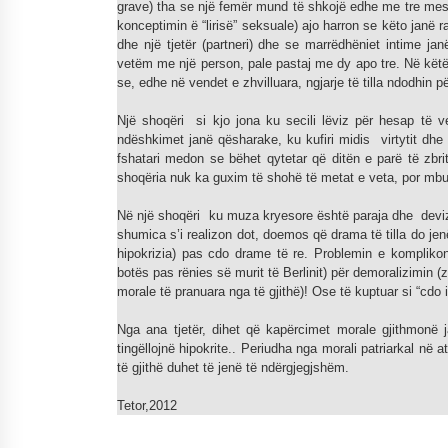
grave) tha se një femër mund të shkojë edhe me tre meshk
konceptimin ë “lirisë” seksuale) ajo harron se këto janë r
dhe një tjetër (partneri) dhe se marrëdhëniet intime j
vetëm me një person, pale pastaj me dy apo tre. Në këtë 
se, edhe në vendet e zhvilluara, ngjarje të tilla ndodhin 
Një shoqëri si kjo jona ku secili lëviz për hesap të vet
ndëshkimet janë qësharake, ku kufiri midis virtytit dhe 
fshatari medon se bëhet qytetar që ditën e parë të zbri
shoqëria nuk ka guxim të shohë të metat e veta, por mb
Në një shoqëri ku muza kryesore është paraja dhe deviza 
shumica s’i realizon dot, doemos që drama të tilla do j
hipokrizia) pas cdo drame të re. Problemin e komplikon 
botës pas rënies së murit të Berlinit) për demoralizimin (
morale të pranuara nga të gjithë)! Ose të kuptuar si “cdo 
Nga ana tjetër, dihet që kapërcimet morale gjithmonë j
tingëllojnë hipokrite.. Periudha nga morali patriarkal në
të gjithë duhet të jenë të ndërgjegjshëm.
Tetor,2012