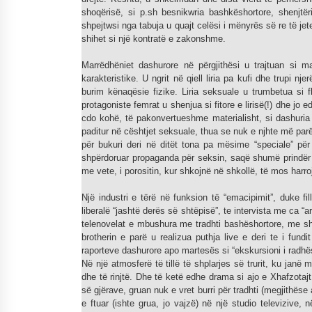
shoqërisë, si p.sh besnikwria bashkëshortore, shenjtë
shpejtwsi nga tabuja u quajt celësi i mënyrës së re të jet
shihet si një kontratë e zakonshme.
Marrëdhëniet dashurore në përgjithësi u trajtuan si 
karakteristike. U ngrit në qiell liria pa kufi dhe trupi n
burim kënaqësie fizike. Liria seksuale u trumbetua si fl
protagoniste femrat u shenjua si fitore e lirisë(!) dhe jo 
cdo kohë, të pakonvertueshme materialisht, si dashuria dh
paditur në cështjet seksuale, thua se nuk e njhte më parë
për bukuri deri në ditët tona pa mësime “speciale” për
shpërdoruar propaganda për seksin, saqë shumë prindër (na
me vete, i porositin, kur shkojnë në shkollë, të mos harroj
Një industri e tërë në funksion të “emacipimit”, duke f
liberalë “jashtë derës së shtëpisë”, te intervista me ca “a
telenovelat e mbushura me tradhti bashëshortore, me shfa
brotherin e parë u realizua puthja live e deri te i fund
raporteve dashurore apo martesës si “ekskursioni i radhë
Në një atmosferë të tillë të shplarjes së trurit, ku jan
dhe të rinjtë. Dhe të ketë edhe drama si ajo e Xhafzotajt,
së gjërave, gruan nuk e vret burri për tradhti (megjithëse 
e ftuar (ishte grua, jo vajzë) në një studio televizive,