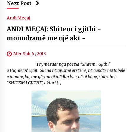
Next Post
Andi Meçaj
ANDI MEÇAJ: Shitem i gjithi -
monodramë me një akt -
Mër Shk 6 , 2013
Frymëzuar nga poezia “Shitem i Gjithi”
e Hiqmet Meçajt Skena në gjysmë errësirë, në qendër një tabelë
e madhe, ku, me gërma të mëdha lyer në të kuqe, shkruhet
“SHITEM I GJITHI”, aktori […]