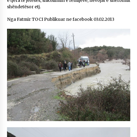
e tjera të jetesës, shkollimin e fëmijëve, nevojat e shërbimit
shëndetësor etj.
Nga Fatmir TOCI Publikuar ne facebook 03.02.2013