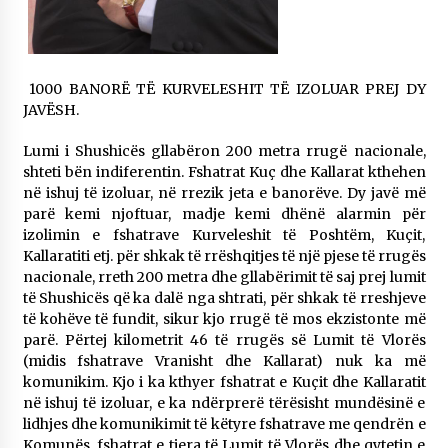
14/10/2025
Faksimilet e një 83 vjetori lufte: Çfarë shkruan
Vexhi Buharaja për Heroin e Popullit, Mumin
1000 BANORË TË KURVELESHIT TË IZOLUAR PREJ DY
Selami.
JAVËSH.
04/10/2025
Lumi i Shushicës gllabëron 200 metra rrugë nacionale,
KALLARATI NË AKSIONET KOMBËTARE PËR
shteti bën indiferentin. Fshatrat Kuç dhe Kallarat kthehen
RINDËRTIMIN E VENDIT – NGA ÇIZE XHAFERAJ
në ishuj të izoluar, në rrezik jeta e banorëve. Dy javë më
22/09/2025
parë kemi njoftuar, madje kemi dhënë alarmin për
izolimin e fshatrave Kurveleshit të Poshtëm, Kuçit,
Kallaratiti etj. për shkak të rrëshqitjes të një pjese të rrugës
nacionale, rreth 200 metra dhe gllabërimit të saj prej lumit
të Shushicës që ka dalë nga shtrati, për shkak të rreshjeve
të kohëve të fundit, sikur kjo rrugë të mos ekzistonte më
parë. Përtej kilometrit 46 të rrugës së Lumit të Vlorës
(midis fshatrave Vranisht dhe Kallarat) nuk ka më
komunikim. Kjo i ka kthyer fshatrat e Kuçit dhe Kallaratit
në ishuj të izoluar, e ka ndërprerë tërësisht mundësinë e
lidhjes dhe komunikimit të këtyre fshatrave me qendrën e
Komunës, fshatrat e tjera të Lumit të Vlorës dhe qytetin e