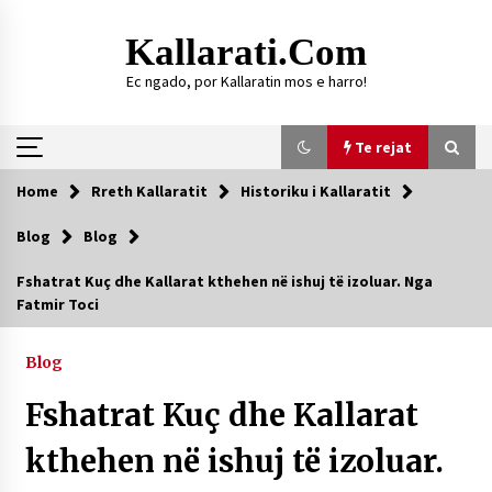
Skip
to
Kallarati.com
content
Ec ngado, por Kallaratin mos e harro!
Te rejat
Home
Rreth Kallaratit
Historiku i Kallaratit
Te rejat
Blog
Blog
HISTORIKU I KALLARATIT
Fshatrat Kuç dhe Kallarat kthehen në ishuj të izoluar. Nga
09/08/2026
Fatmir Toci
DY MJEKË TË SUKSESSHËM TË FAMILJES
GJONBRATAJ NË TIRANË
Blog
09/08/2026
Fshatrat Kuç dhe Kallarat
DURRËS: ZGJEDHJE TË REJA TË DEGËS SË
SHOQATËS “KALLARATI”
kthehen në ishuj të izoluar.
16/07/2026