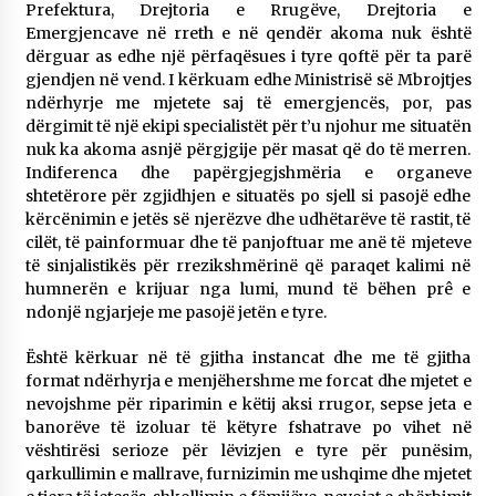
Prefektura, Drejtoria e Rrugëve, Drejtoria e
Emergjencave në rreth e në qendër akoma nuk është
dërguar as edhe një përfaqësues i tyre qoftë për ta parë
gjendjen në vend. I kërkuam edhe Ministrisë së Mbrojtjes
ndërhyrje me mjetete saj të emergjencës, por, pas
dërgimit të një ekipi specialistët për t’u njohur me situatën
nuk ka akoma asnjë përgjgije për masat që do të merren.
Indiferenca dhe papërgjegjshmëria e organeve
shtetërore për zgjidhjen e situatës po sjell si pasojë edhe
kërcënimin e jetës së njerëzve dhe udhëtarëve të rastit, të
cilët, të painformuar dhe të panjoftuar me anë të mjeteve
të sinjalistikës për rrezikshmërinë që paraqet kalimi në
humnerën e krijuar nga lumi, mund të bëhen prê e
ndonjë ngjarjeje me pasojë jetën e tyre.
Është kërkuar në të gjitha instancat dhe me të gjitha
format ndërhyrja e menjëhershme me forcat dhe mjetet e
nevojshme për riparimin e këtij aksi rrugor, sepse jeta e
banorëve të izoluar të këtyre fshatrave po vihet në
vështirësi serioze për lëvizjen e tyre për punësim,
qarkullimin e mallrave, furnizimin me ushqime dhe mjetet