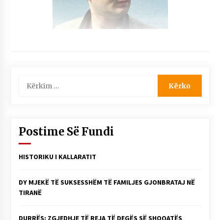
Kërko
për:
Postime Së Fundi
HISTORIKU I KALLARATIT
DY MJEKË TË SUKSESSHËM TË FAMILJES GJONBRATAJ NË
TIRANË
DURRËS: ZGJEDHJE TË REJA TË DEGËS SË SHOQATËS