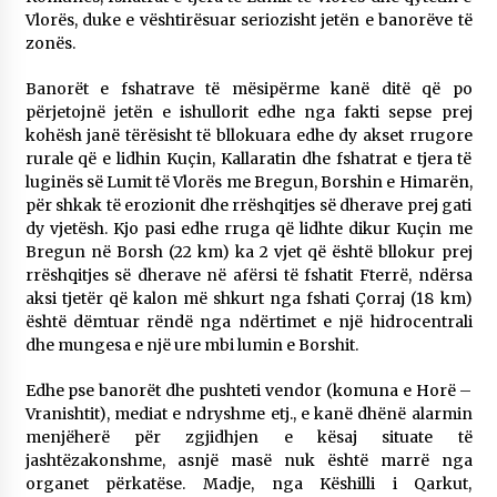
Vlorës, duke e vështirësuar seriozisht jetën e banorëve të
zonës.
Banorët e fshatrave të mësipërme kanë ditë që po
përjetojnë jetën e ishullorit edhe nga fakti sepse prej
kohësh janë tërësisht të bllokuara edhe dy akset rrugore
rurale që e lidhin Kuçin, Kallaratin dhe fshatrat e tjera të
luginës së Lumit të Vlorës me Bregun, Borshin e Himarën,
për shkak të erozionit dhe rrëshqitjes së dherave prej gati
dy vjetësh. Kjo pasi edhe rruga që lidhte dikur Kuçin me
Bregun në Borsh (22 km) ka 2 vjet që është bllokur prej
rrëshqitjes së dherave në afërsi të fshatit Fterrë, ndërsa
aksi tjetër që kalon më shkurt nga fshati Çorraj (18 km)
është dëmtuar rëndë nga ndërtimet e një hidrocentrali
dhe mungesa e një ure mbi lumin e Borshit.
Edhe pse banorët dhe pushteti vendor (komuna e Horë –
Vranishtit), mediat e ndryshme etj., e kanë dhënë alarmin
menjëherë për zgjidhjen e kësaj situate të
jashtëzakonshme, asnjë masë nuk është marrë nga
organet përkatëse. Madje, nga Këshilli i Qarkut,