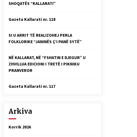
SHOQATËS “KALLARATI”
Faksimilet e një 83 vjetori lufte:
Çfarë shkruan Vexhi Buharaja për
Heroin e Popullit, Mumin Selami.
Gazeta Kallarati nr. 118
04/10/2025
Gazeta Kallarati nr. 114
SI U ARRIT TË REALIZOHEJ PERLA
06/02/2025
FOLKLORIKE “JANINËS Ç’I PANË SYTË”
NË KALLARAT, NË “FSHATIN E DJEGUR” U
ZHVILLUA EDICIONI I TRETË I PIKNIKU
PRANVEROR
Gazeta Kallarati nr. 117
Arkiva
Korrik 2026