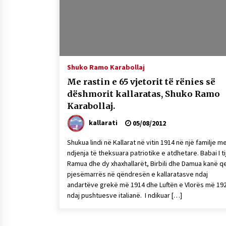
Mbi kockat e martirëve ngrihet
Atdheu
17/10/2025
KALLARATI NË AKSIONET
KOMBËTARE PËR RINDËRTIMIN E
Shuko Ramo Karabollaj
VENDIT – NGA ÇIZE XHAFERAJ
Me rastin e 65 vjetorit të rënies së
22/09/2025
dëshmorit kallaratas, Shuko Ramo
Karabollaj.
kallarati
05/08/2012
Shukua lindi në Kallarat në vitin 1914 në një familje m
ndjenja të theksuara patriotike e atdhetare. Babai I ti
Ramua dhe dy xhaxhallarët, Birbili dhe Damua kanë q
pjesëmarrës në qëndresën e kallaratasve ndaj
andartëve grekë më 1914 dhe Luftën e Vlorës më 19
ndaj pushtuesve italianë. I ndikuar […]