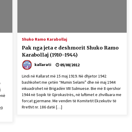
Gazeta Kallarati nr. 115
14/10/2025
– ËNGJËLL HASIMAJ – “KUJTIMET E
MIA PËR KALLARATIN SI MËSUES I
Shuko Ramo Karabollaj
MATEMATIKËS, POR EDHE SI NJË
Pak nga jeta e deshmorit Shuko Ramo
BANOR I PËRKOHSHËM I TIJ”
12/09/2025
Karabollaj (1910–1944)
kallarati
05/08/2012
Lindi në Kallarat më 15 maj 1919. Në dhjetor 1942
bashkohet me çetën “Mumin Selami” dhe në maj 1944
e
inkuadrohet në Brigadën VIII Sulmuese. Bie më 8 qershor
j
1944 në Sopik të Gjirokastrës, në luftimet e zhvilluara me
enë
forcat gjermane. Me vendim të Komitetit Ekzekutiv të
Rrethit nr. 186 datë […]
20