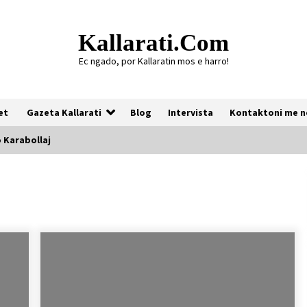
Kallarati.com
Ec ngado, por Kallaratin mos e harro!
et
Gazeta Kallarati
Blog
Intervista
Kontaktoni me n
 Karabollaj
j
Gazeta Kallarati nr. 118
07/07/2026
Gazeta Kallarati nr. 117
03/05/2026