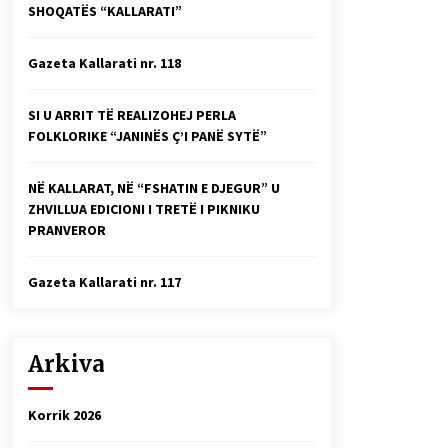
SHOQATËS “KALLARATI”
Faksimilet e një 83 vjetori lufte:
Çfarë shkruan Vexhi Buharaja për
Heroin e Popullit, Mumin Selami.
Gazeta Kallarati nr. 118
04/10/2025
Gazeta Kallarati nr. 114
SI U ARRIT TË REALIZOHEJ PERLA
06/02/2025
FOLKLORIKE “JANINËS Ç’I PANË SYTË”
NË KALLARAT, NË “FSHATIN E DJEGUR” U
ZHVILLUA EDICIONI I TRETË I PIKNIKU
PRANVEROR
Gazeta Kallarati nr. 117
Arkiva
Korrik 2026