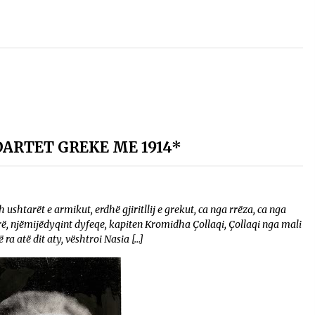
ARTET GREKE ME 1914*
ushtarët e armikut, erdhë gjiritllij e grekut, ca nga rrëza, ca nga
arë, njëmijëdyqint dyfeqe, kapiten Kromidha Çollaqi, Çollaqi nga mali
 ra atë dit aty, vështroi Nasia […]