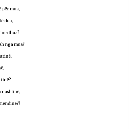
ë për mua,
të dua,
s’ma thua?
esh nga mua?
urinë,
në,
 tinë?
 nashtinë,
çmendinë?!