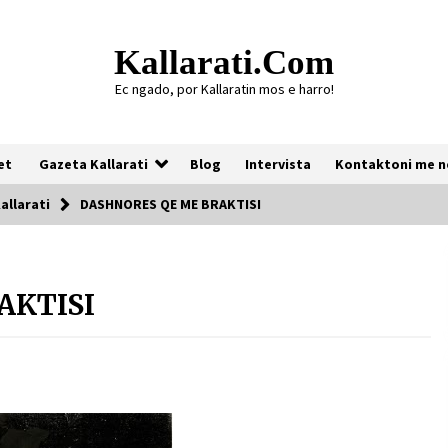
Kallarati.com
Ec ngado, por Kallaratin mos e harro!
et
Gazeta Kallarati
Blog
Intervista
Kontaktoni me n
allarati
DASHNORES QE ME BRAKTISI
Gazeta Kallarati nr. 118
AKTISI
07/07/2026
Gazeta Kallarati nr. 117
03/05/2026