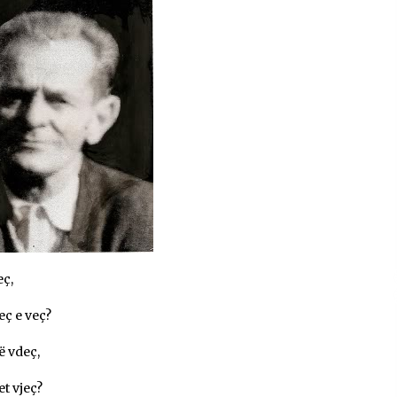
Gazeta Kallarati nr. 115
14/10/2025
– ËNGJËLL HASIMAJ – “KUJTIMET E
MIA PËR KALLARATIN SI MËSUES I
MATEMATIKËS, POR EDHE SI NJË
BANOR I PËRKOHSHËM I TIJ”
12/09/2025
eç,
eç e veç?
ë vdeç,
t vjeç?