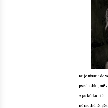
Mbi kockat e martirëve ngrihet
Atdheu
17/10/2025
KALLARATI NË AKSIONET
KOMBËTARE PËR RINDËRTIMIN E
VENDIT – NGA ÇIZE XHAFERAJ
22/09/2025
Ku je nisur e do v
pse do shkojmë v
A po kërkon të m
në moshënë njëze