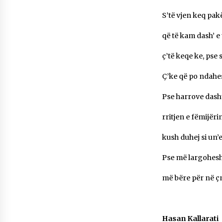
S’të vjen keq pak
që të kam dash’ e 
ç’të keqe ke, pse 
Ç’ke që po ndah
Pse harrove dash
rritjen e fëmijëri
kush duhej si un’e
Pse më largohesh
më bëre për në 
Hasan Kallarati