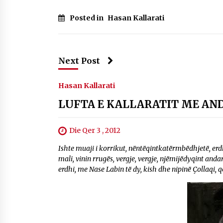
Posted in
Hasan Kallarati
Next Post
Hasan Kallarati
LUFTA E KALLARATIT ME AND
Die Qer 3 , 2012
Ishte muaji i korrikut, nëntëqintkatërmbëdhjetë, erdh 
mali, vinin rrugës, vergje, vergje, njëmijëdyqint and
erdhi, me Nase Labin të dy, kish dhe nipinë Çollaqi, që