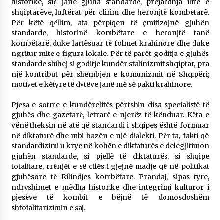
historike, siç janë gjuha standarde, prejardhja ilire e
shqiptarëve, luftërat për çlirim dhe heronjtë kombëtarë.
Për këtë qëllim, ata përpiqen të çmitizojnë gjuhën
standarde, historinë kombëtare e heronjtë tanë
kombëtarë, duke lartësuar të folmet krahinore dhe duke
ngritur mite e figura lokale. Për të parët goditja e gjuhës
standarde shihej si goditje kundër stalinizmit shqiptar, pra
një kontribut për shembjen e komunizmit në Shqipëri;
motivet e këtyre të dytëve janë më së pakti krahinore.
Pjesa e sotme e kundërelitës përfshin disa specialistë të
gjuhës dhe gazetarë, letrarë e njerëz të kënduar. Këta e
vënë theksin në atë që standardi i shqipes është formuar
në diktaturë dhe mbi bazën e një dialekti. Për ta, fakti që
standardizimi u krye në kohën e diktaturës e delegjitimon
gjuhën standarde, si pjellë të diktaturës, si shqipe
totalitare, rrënjët e së cilës i gjejnë madje që në politikat
gjuhësore të Rilindjes kombëtare. Prandaj, sipas tyre,
ndryshimet e mëdha historike dhe integrimi kulturor i
pjesëve të kombit e bëjnë të domosdoshëm
shtotalitarizimin e saj.