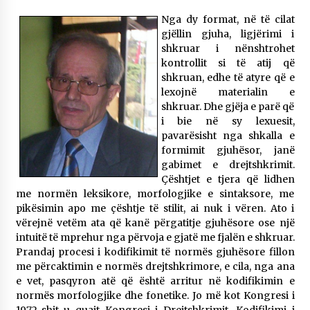
Gazeta Kallarati nr. 118
Nga dy format, në të cilat
07/07/2026
gjëllin gjuha, ligjërimi i
shkruar i nënshtrohet
SI U ARRIT TË REALIZOHEJ PERLA FOLKLORIKE
kontrollit si të atij që
“JANINËS Ç’I PANË SYTË”
shkruan, edhe të atyre që e
06/06/2026
lexojnë materialin e
shkruar. Dhe gjëja e parë që
NË KALLARAT, NË “FSHATIN E DJEGUR” U
i bie në sy lexuesit,
ZHVILLUA EDICIONI I TRETË I PIKNIKU
PRANVEROR
pavarësisht nga shkalla e
26/05/2026
formimit gjuhësor, janë
gabimet e drejtshkrimit.
Gazeta Kallarati nr. 117
Çështjet e tjera që lidhen
03/05/2026
me normën leksikore, morfologjike e sintaksore, me
pikësimin apo me çështje të stilit, ai nuk i vëren. Ato i
Gazeta Kallarati nr. 116
vërejnë vetëm ata që kanë përgatitje gjuhësore ose një
28/01/2026
intuitë të mprehur nga përvoja e gjatë me fjalën e shkruar.
Prandaj procesi i kodifikimit të normës gjuhësore fillon
Mbi kockat e martirëve ngrihet Atdheu
me përcaktimin e normës drejtshkrimore, e cila, nga ana
17/10/2025
e vet, pasqyron atë që është arritur në kodifikimin e
normës morfologjike dhe fonetike. Jo më kot Kongresi i
Gazeta Kallarati nr. 115