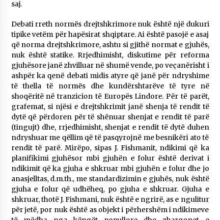
saj.
Debati rreth normës drejtshkrimore nuk është një dukuri
tipike vetëm për hapësirat shqiptare. Ai është pasojë e asaj
që norma drejtshkrimore, ashtu si gjithë normat e gjuhës,
nuk është statike. Rrjedhimisht, diskutime për reforma
gjuhësore janë zhvilluar në shumë vende, po veçanërisht i
ashpër ka qenë debati midis atyre që janë për ndryshime
të thella të normës dhe kundërshtarëve të tyre në
shoqëritë në tranzicion të Europës Lindore. Për të parët,
grafemat, si njësi e drejtshkrimit janë shenja të rendit të
dytë që përdoren për të shënuar shenjat e rendit të parë
(tingujt) dhe, rrjedhimisht, shenjat e rendit të dytë duhen
ndryshuar me qëllim që të pasqyrojnë me besnikëri ato të
rendit të parë. Mirëpo, sipas J. Fishmanit, ndikimi që ka
planifikimi gjuhësor mbi gjuhën e folur është derivat i
ndikimit që ka gjuha e shkruar mbi gjuhën e folur dhe jo
anasjelltas, d.m.th., me standardizimin e gjuhës, nuk është
gjuha e folur që udhëheq, po gjuha e shkruar. Gjuha e
shkruar, thotë J. Fishmani, nuk është e ngrirë, as e ngulitur
për jetë, por nuk është as objekt i përhershëm i ndikimeve