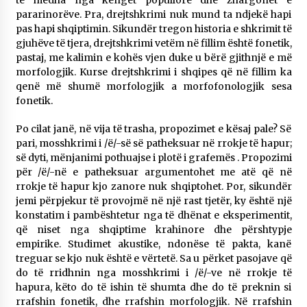
të mëdha nga këngët popullore dhe zhargonet e
pararinorëve. Pra, drejtshkrimi nuk mund ta ndjekë hapi
pas hapi shqiptimin. Sikundër tregon historia e shkrimit të
gjuhëve të tjera, drejtshkrimi vetëm në fillim është fonetik,
pastaj, me kalimin e kohës vjen duke u bërë gjithnjë e më
morfologjik. Kurse drejtshkrimi i shqipes që në fillim ka
qenë më shumë morfologjik a morfofonologjik sesa
fonetik.
Po cilat janë, në vija të trasha, propozimet e kësaj pale? Së
pari, mosshkrimi i /ë/-së së patheksuar në rrokje të hapur;
së dyti, mënjanimi pothuajse i plotë i grafemës . Propozimi
për /ë/-në e patheksuar argumentohet me atë që në
rrokje të hapur kjo zanore nuk shqiptohet. Por, sikundër
jemi përpjekur të provojmë në një rast tjetër, ky është një
konstatim i pambështetur nga të dhënat e eksperimentit,
që niset nga shqiptime krahinore dhe përshtypje
empirike. Studimet akustike, ndonëse të pakta, kanë
treguar se kjo nuk është e vërtetë. Sa u përket pasojave që
do të rridhnin nga mosshkrimi i /ë/-ve në rrokje të
hapura, këto do të ishin të shumta dhe do të preknin si
rrafshin fonetik, dhe rrafshin morfologjik. Në rrafshin