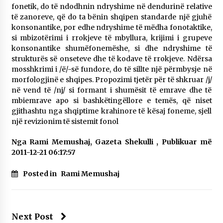
fonetik, do të ndodhnin ndryshime në dendurinë relative
të zanoreve, që do ta bënin shqipen standarde një gjuhë
konsonantike, por edhe ndryshime të mëdha fonotaktike,
si mbizotërimi i rrokjeve të mbyllura, krijimi i grupeve
konsonantike shumëfonemëshe, si dhe ndryshime të
strukturës së onseteve dhe të kodave të rrokjeve. Ndërsa
mosshkrimi i /ë/-së fundore, do të sillte një përmbysje në
morfologjinë e shqipes. Propozimi tjetër për të shkruar /j/
në vend të /nj/ si formant i shumësit të emrave dhe të
mbiemrave apo si bashkëtingëllore e temës, që niset
gjithashtu nga shqiptime krahinore të kësaj foneme, sjell
një revizionim të sistemit fonol
Nga Rami Memushaj, Gazeta Shekulli , Publikuar më
2011-12-21 06:17:57
Posted in
Rami Memushaj
Next Post