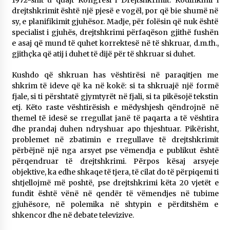
1972-shit u quajt Kongresi i Drejtshkrimit. Kodifikimi i
14/10/2025
drejtshkrimit është një pjesë e vogël, por që bie shumë në
sy, e planifikimit gjuhësor. Madje, për folësin që nuk është
Faksimilet e një 83 vjetori lufte: Çfarë shkruan
specialist i gjuhës, drejtshkrimi përfaqëson gjithë fushën
Vexhi Buharaja për Heroin e Popullit, Mumin
e asaj që mund të quhet korrektesë në të shkruar, d.m.th.,
Selami.
gjithçka që atij i duhet të dijë për të shkruar si duhet.
04/10/2025
Kushdo që shkruan has vështirësi në paraqitjen me
KALLARATI NË AKSIONET KOMBËTARE PËR
shkrim të ideve që ka në kokë: si ta shkruajë një formë
RINDËRTIMIN E VENDIT – NGA ÇIZE XHAFERAJ
fjale, si ti përshtatë gjymtyrët në fjali, si ta pikësojë tekstin
22/09/2025
etj. Këto raste vështirësish e mëdyshjesh qëndrojnë në
themel të idesë se rregullat janë të paqarta a të vështira
dhe prandaj duhen ndryshuar apo thjeshtuar. Pikërisht,
problemet në zbatimin e rregullave të drejtshkrimit
përbëjnë një nga arsyet pse vëmendja e publikut është
përqendruar të drejtshkrimi. Përpos kësaj arsyeje
objektive, ka edhe shkaqe të tjera, të cilat do të përpiqemi ti
shtjellojmë më poshtë, pse drejtshkrimi këta 20 vjetët e
fundit është vënë në qendër të vëmendjes në tubime
gjuhësore, në polemika në shtypin e përditshëm e
shkencor dhe në debate televizive.