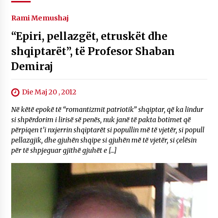
Rami Memushaj
“Epiri, pellazgët, etruskët dhe
shqiptarët”, të Profesor Shaban
Demiraj
Die Maj 20 , 2012
Në këtë epokë të “romantizmit patriotik” shqiptar, që ka lindur
si shpërdorim i lirisë së penës, nuk janë të pakta botimet që
përpiqen t’i nxjerrin shqiptarët si popullin më të vjetër, si popull
pellazgjik, dhe gjuhën shqipe si gjuhën më të vjetër, si çelësin
për të shpjeguar gjithë gjuhët e […]