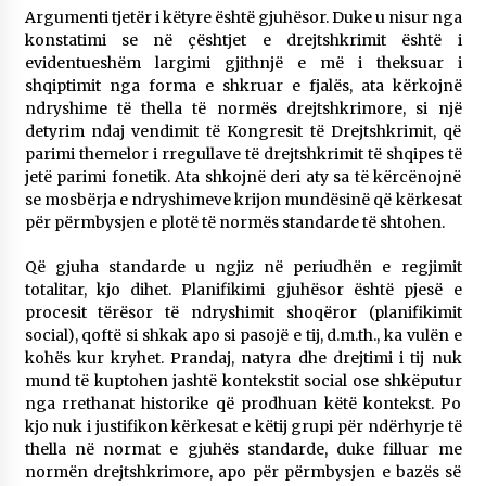
Argumenti tjetër i këtyre është gjuhësor. Duke u nisur nga
konstatimi se në çështjet e drejtshkrimit është i
evidentueshëm largimi gjithnjë e më i theksuar i
shqiptimit nga forma e shkruar e fjalës, ata kërkojnë
ndryshime të thella të normës drejtshkrimore, si një
detyrim ndaj vendimit të Kongresit të Drejtshkrimit, që
parimi themelor i rregullave të drejtshkrimit të shqipes të
jetë parimi fonetik. Ata shkojnë deri aty sa të kërcënojnë
se mosbërja e ndryshimeve krijon mundësinë që kërkesat
për përmbysjen e plotë të normës standarde të shtohen.
Që gjuha standarde u ngjiz në periudhën e regjimit
totalitar, kjo dihet. Planifikimi gjuhësor është pjesë e
procesit tërësor të ndryshimit shoqëror (planifikimit
social), qoftë si shkak apo si pasojë e tij, d.m.th., ka vulën e
kohës kur kryhet. Prandaj, natyra dhe drejtimi i tij nuk
mund të kuptohen jashtë kontekstit social ose shkëputur
nga rrethanat historike që prodhuan këtë kontekst. Po
kjo nuk i justifikon kërkesat e këtij grupi për ndërhyrje të
thella në normat e gjuhës standarde, duke filluar me
normën drejtshkrimore, apo për përmbysjen e bazës së