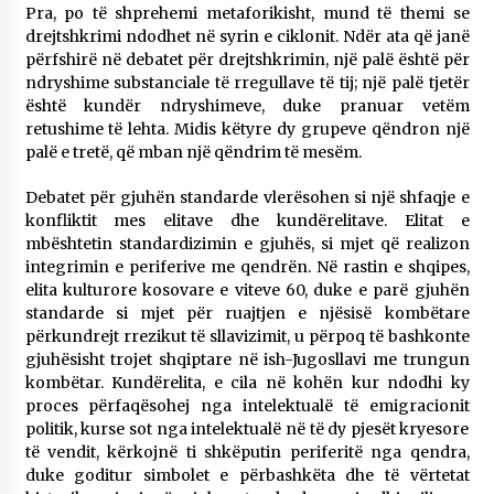
Pra, po të shprehemi metaforikisht, mund të themi se
drejtshkrimi ndodhet në syrin e ciklonit. Ndër ata që janë
përfshirë në debatet për drejtshkrimin, një palë është për
ndryshime substanciale të rregullave të tij; një palë tjetër
është kundër ndryshimeve, duke pranuar vetëm
retushime të lehta. Midis këtyre dy grupeve qëndron një
palë e tretë, që mban një qëndrim të mesëm.
Debatet për gjuhën standarde vlerësohen si një shfaqje e
konfliktit mes elitave dhe kundërelitave. Elitat e
mbështetin standardizimin e gjuhës, si mjet që realizon
integrimin e periferive me qendrën. Në rastin e shqipes,
elita kulturore kosovare e viteve 60, duke e parë gjuhën
standarde si mjet për ruajtjen e njësisë kombëtare
përkundrejt rrezikut të sllavizimit, u përpoq të bashkonte
gjuhësisht trojet shqiptare në ish-Jugosllavi me trungun
kombëtar. Kundërelita, e cila në kohën kur ndodhi ky
proces përfaqësohej nga intelektualë të emigracionit
politik, kurse sot nga intelektualë në të dy pjesët kryesore
të vendit, kërkojnë ti shkëputin periferitë nga qendra,
duke goditur simbolet e përbashkëta dhe të vërtetat