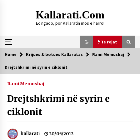
Skip
to
Kallarati.com
content
Ec ngado, por Kallaratin mos e harro!
Te rejat
Home
Krijues & botues Kallaratas
Rami Memushaj
Te rejat
Drejtshkrimi në syrin e ciklonit
HISTORIKU I KALLARATIT
Rami Memushaj
09/08/2026
Drejtshkrimi në syrin e
DY MJEKË TË SUKSESSHËM TË FAMILJES
GJONBRATAJ NË TIRANË
09/08/2026
ciklonit
DURRËS: ZGJEDHJE TË REJA TË DEGËS SË
SHOQATËS “KALLARATI”
16/07/2026
kallarati
20/05/2012